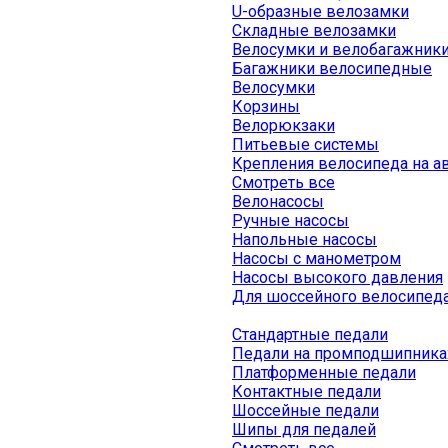
U-образные велозамки
Складные велозамки
Велосумки и велобагажник
Багажники велосипедные
Велосумки
Корзины
Велорюкзаки
Питьевые системы
Крепления велосипеда на а
Смотреть все
Велонасосы
Ручные насосы
Напольные насосы
Насосы с манометром
Насосы высокого давления
Для шоссейного велосипед
Стандартные педали
Педали на промподшипника
Платформенные педали
Контактные педали
Шоссейные педали
Шипы для педалей