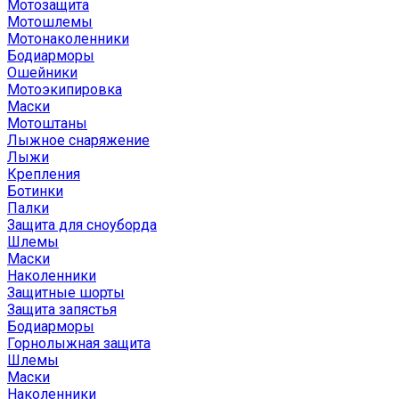
Мотозащита
Мотошлемы
Мотонаколенники
Бодиарморы
Ошейники
Мотоэкипировка
Маски
Мотоштаны
Лыжное снаряжение
Лыжи
Крепления
Ботинки
Палки
Защита для сноуборда
Шлемы
Маски
Наколенники
Защитные шорты
Защита запястья
Бодиарморы
Горнолыжная защита
Шлемы
Маски
Наколенники