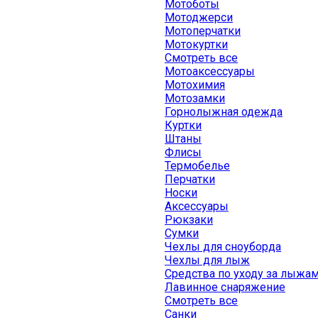
Мотоботы
Мотоджерси
Мотоперчатки
Мотокуртки
Смотреть все
Мотоаксессуары
Мотохимия
Мотозамки
Горнолыжная одежда
Куртки
Штаны
Флисы
Термобелье
Перчатки
Носки
Аксессуары
Рюкзаки
Сумки
Чехлы для сноуборда
Чехлы для лыж
Средства по уходу за лыжа
Лавинное снаряжение
Смотреть все
Санки