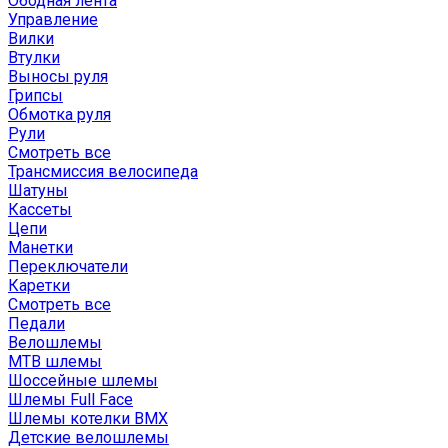
Ободная лента
Управление
Вилки
Втулки
Выносы руля
Грипсы
Обмотка руля
Рули
Смотреть все
Трансмиссия велосипеда
Шатуны
Кассеты
Цепи
Манетки
Переключатели
Каретки
Смотреть все
Педали
Велошлемы
MTB шлемы
Шоссейные шлемы
Шлемы Full Face
Шлемы котелки BMX
Детские велошлемы