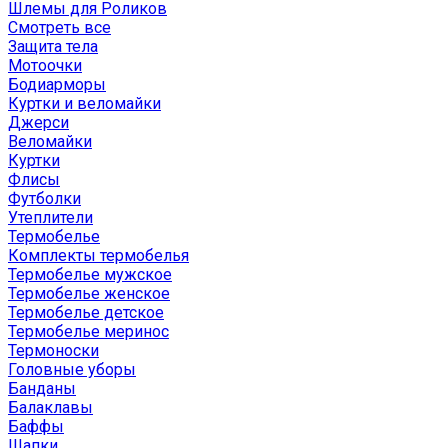
Шлемы для Роликов
Смотреть все
Защита тела
Мотоочки
Бодиарморы
Куртки и веломайки
Джерси
Веломайки
Куртки
Флисы
Футболки
Утеплители
Термобелье
Комплекты термобелья
Термобелье мужское
Термобелье женское
Термобелье детское
Термобелье меринос
Термоноски
Головные уборы
Банданы
Балаклавы
Баффы
Шапки