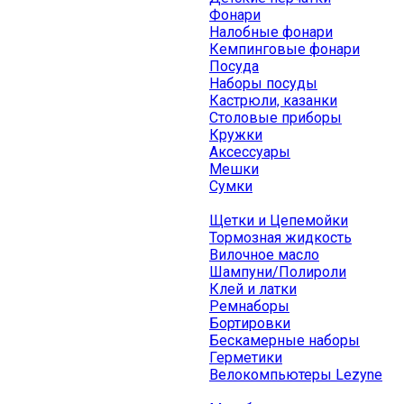
Фонари
Налобные фонари
Кемпинговые фонари
Посуда
Наборы посуды
Кастрюли, казанки
Столовые приборы
Кружки
Аксессуары
Мешки
Сумки
Щетки и Цепемойки
Тормозная жидкость
Вилочное масло
Шампуни/Полироли
Клей и латки
Ремнаборы
Бортировки
Бескамерные наборы
Герметики
Велокомпьютеры Lezyne