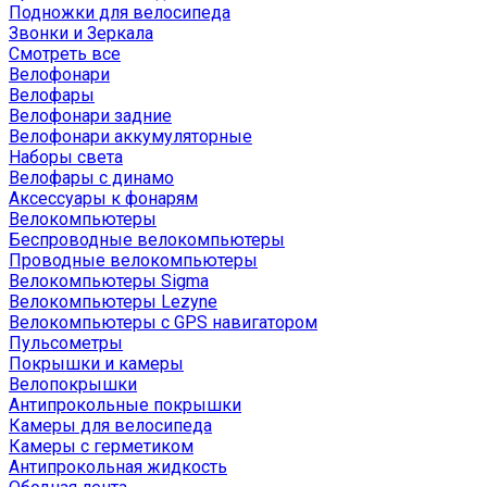
Подножки для велосипеда
Звонки и Зеркала
Смотреть все
Велофонари
Велофары
Велофонари задние
Велофонари аккумуляторные
Наборы света
Велофары с динамо
Аксессуары к фонарям
Велокомпьютеры
Беспроводные велокомпьютеры
Проводные велокомпьютеры
Велокомпьютеры Sigma
Велокомпьютеры Lezyne
Велокомпьютеры с GPS навигатором
Пульсометры
Покрышки и камеры
Велопокрышки
Антипрокольные покрышки
Камеры для велосипеда
Камеры с герметиком
Антипрокольная жидкость