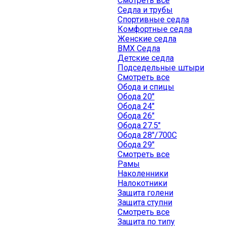
Смотреть все
Седла и трубы
Спортивные седла
Комфортные седла
Женские седла
BMX Седла
Детские седла
Подседельные штыри
Смотреть все
Обода и спицы
Обода 20"
Обода 24"
Обода 26"
Обода 27.5"
Обода 28"/700C
Обода 29"
Смотреть все
Рамы
Наколенники
Налокотники
Защита голени
Защита ступни
Смотреть все
Защита по типу