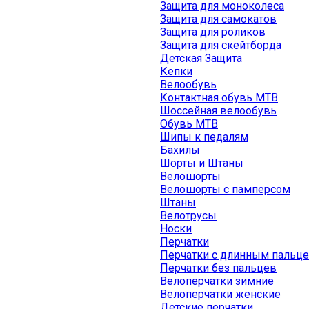
Защита для моноколеса
Защита для самокатов
Защита для роликов
Защита для скейтборда
Детская Защита
Кепки
Велообувь
Контактная обувь MTB
Шоссейная велообувь
Обувь MTB
Шипы к педалям
Бахилы
Шорты и Штаны
Велошорты
Велошорты с памперсом
Штаны
Велотрусы
Носки
Перчатки
Перчатки с длинным пальц
Перчатки без пальцев
Велоперчатки зимние
Велоперчатки женские
Детские перчатки