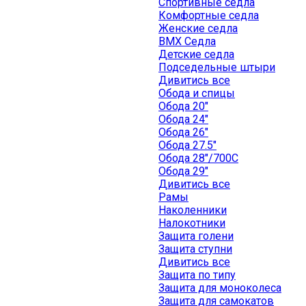
Спортивные седла
Комфортные седла
Женские седла
BMX Седла
Детские седла
Подседельные штыри
Дивитись все
Обода и спицы
Обода 20"
Обода 24"
Обода 26"
Обода 27.5"
Обода 28"/700C
Обода 29"
Дивитись все
Рамы
Наколенники
Налокотники
Защита голени
Защита ступни
Дивитись все
Защита по типу
Защита для моноколеса
Защита для самокатов