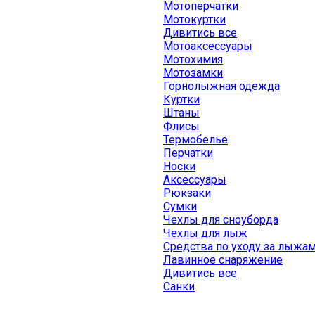
Мотоперчатки
Мотокуртки
Дивитись все
Мотоаксессуары
Мотохимия
Мотозамки
Горнолыжная одежда
Куртки
Штаны
Флисы
Термобелье
Перчатки
Носки
Аксессуары
Рюкзаки
Сумки
Чехлы для сноуборда
Чехлы для лыж
Средства по уходу за лыжа
Лавинное снаряжение
Дивитись все
Санки