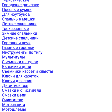
Туристические
Городские рюкзаки
Поясные сумки
Для ноутбуков
Спальные мешки
Летние спальники
Трехсезонные
Зимние спальники
Детские спальники
Горелки и печи
Газовые горелки
Инструменты по типу
Мультитулы
Сьемники шатунов
Выжимки цепи
Съемники кассет и хлысты
Ключи для кареток
Ключи для спиц
Дивитись все
Смазки и очистители
Смазки цепи
Очистители
Мотозащита
Мотошлемы