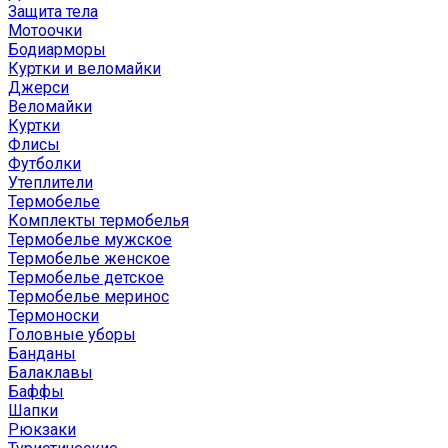
Защита тела
Мотоочки
Бодиарморы
Куртки и веломайки
Джерси
Веломайки
Куртки
Флисы
Футболки
Утеплители
Термобелье
Комплекты термобелья
Термобелье мужское
Термобелье женское
Термобелье детское
Термобелье меринос
Термоноски
Головные уборы
Банданы
Балаклавы
Баффы
Шапки
Рюкзаки