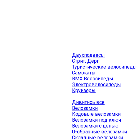
Двухподвесы
Стрит, Дёрт
Туристические велосипеды
Самокаты
BMX Велосипеды
Электровелосипеды
Круизеры
Дивитись все
Велозамки
Кодовые велозамки
Велозамки под ключ
Велозамки с цепью
U-образные велозамки
Складные велозамки