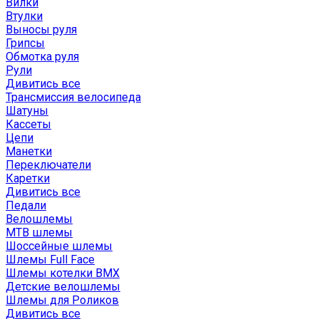
Вилки
Втулки
Выносы руля
Грипсы
Обмотка руля
Рули
Дивитись все
Трансмиссия велосипеда
Шатуны
Кассеты
Цепи
Манетки
Переключатели
Каретки
Дивитись все
Педали
Велошлемы
MTB шлемы
Шоссейные шлемы
Шлемы Full Face
Шлемы котелки BMX
Детские велошлемы
Шлемы для Роликов
Дивитись все