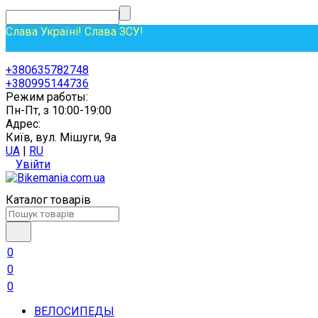
Слава Україні! Слава ЗСУ!
+380635782748
+380995144736
Режим работы:
Пн-Пт, з 10:00-19:00
Адрес:
Київ, вул. Мішуги, 9а
UA
|
RU
Увійти
Каталог товарів
0
0
0
ВЕЛОСИПЕДЫ