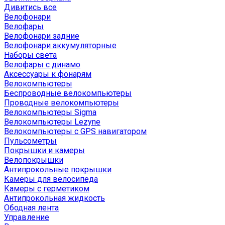
Дивитись все
Велофонари
Велофары
Велофонари задние
Велофонари аккумуляторные
Наборы света
Велофары с динамо
Аксессуары к фонарям
Велокомпьютеры
Беспроводные велокомпьютеры
Проводные велокомпьютеры
Велокомпьютеры Sigma
Велокомпьютеры Lezyne
Велокомпьютеры с GPS навигатором
Пульсометры
Покрышки и камеры
Велопокрышки
Антипрокольные покрышки
Камеры для велосипеда
Камеры с герметиком
Антипрокольная жидкость
Ободная лента
Управление