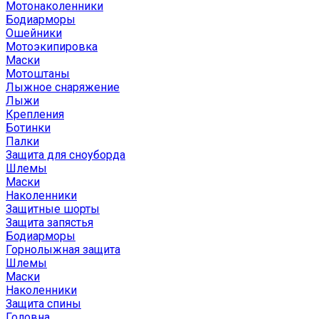
Мотонаколенники
Бодиарморы
Ошейники
Мотоэкипировка
Маски
Мотоштаны
Лыжное снаряжение
Лыжи
Крепления
Ботинки
Палки
Защита для сноуборда
Шлемы
Маски
Наколенники
Защитные шорты
Защита запястья
Бодиарморы
Горнолыжная защита
Шлемы
Маски
Наколенники
Защита спины
Головна