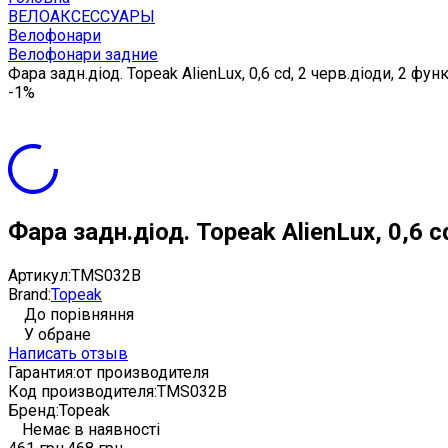
ВЕЛОАКСЕССУАРЫ
Велофонари
Велофонари задние
Фара задн.діод. Topeak AlienLux, 0,6 cd, 2 черв.діоди, 2 функц.
-1%
Фара задн.діод. Topeak AlienLux, 0,6 cd
Артикул:
TMS032B
Brand:
Topeak
До порівняння
У обране
Написать отзыв
Гарантия:
от производителя
Код производителя:
TMS032B
Бренд:
Topeak
Немає в наявності