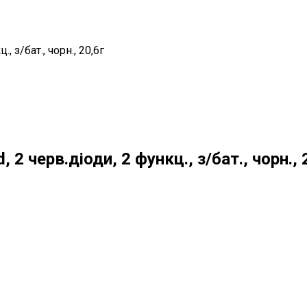
, з/бат., чорн., 20,6г
, 2 черв.діоди, 2 функц., з/бат., чорн., 