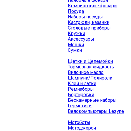
Налобные фонари
Кемпинговые фонари
Посуда
Наборы посуды
Кастрюли, казанки
Столовые приборы
Кружки
Аксессуары
Мешки
Сумки
Щетки и Цепемойки
Тормозная жидкость
Вилочное масло
Шампуни/Полироли
Клей и латки
Ремнаборы
Бортировки
Бескамерные наборы
Герметики
Велокомпьютеры Lezyne
Мотоботы
Мотоджерси