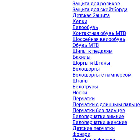
Защита для роликов
Защита для скейтборда
Детская Защита
Кепки
Велообувь
Контактная обувь MTB
Шоссейная велообувь
Обувь MTB
Шипы к педалям
Бахилы
Шорты и Штаны
Велошорты
Велошорты с памперсом
Штаны
Велотрусы
Носки
Перчатки
Перчатки с длинным пальц
Перчатки без пальцев
Велоперчатки зимние
Велоперчатки женские
Детские перчатки
Фонари