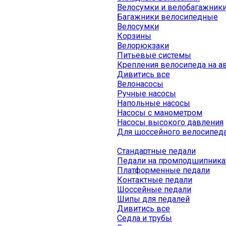
Велосумки и велобагажник
Багажники велосипедные
Велосумки
Корзины
Велорюкзаки
Питьевые системы
Крепления велосипеда на а
Дивитись все
Велонасосы
Ручные насосы
Напольные насосы
Насосы с манометром
Насосы высокого давления
Для шоссейного велосипед
Стандартные педали
Педали на промподшипника
Платформенные педали
Контактные педали
Шоссейные педали
Шипы для педалей
Дивитись все
Седла и трубы