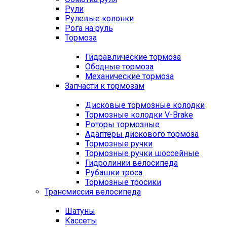
Рули
Рулевые колонки
Рога на руль
Тормоза
Гидравлические тормоза
Ободные тормоза
Механические тормоза
Запчасти к тормозам
Дисковые тормозные колодки
Тормозные колодки V-Brake
Роторы тормозные
Адаптеры дискового тормоза
Тормозные ручки
Тормозные ручки шоссейные
Гидролинии велосипеда
Рубашки троса
Тормозные тросики
Трансмиссия велосипеда
Шатуны
Кассеты