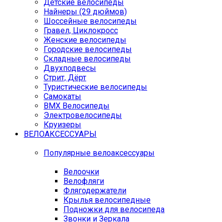
Детские велосипеды
Найнеры (29 дюймов)
Шоссейные велосипеды
Гравел, Циклокросс
Женские велосипеды
Городcкие велосипеды
Складные велосипеды
Двухподвесы
Стрит, Дёрт
Туристические велосипеды
Самокаты
BMX Велосипеды
Электровелосипеды
Круизеры
ВЕЛОАКСЕССУАРЫ
Популярные велоаксессуары
Велоочки
Велофляги
Флягодержатели
Крылья велосипедные
Подножки для велосипеда
Звонки и Зеркала