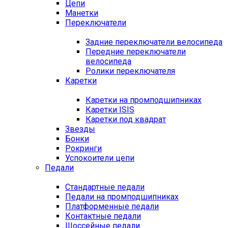
Цепи
Манетки
Переключатели
Задние переключатели велосипеда
Передние переключатели
велосипеда
Ролики переключателя
Каретки
Каретки на промподшипниках
Каретки ISIS
Каретки под квадрат
Звезды
Бонки
Рокринги
Успокоители цепи
Педали
Стандартные педали
Педали на промподшипниках
Платформенные педали
Контактные педали
Шоссейные педали