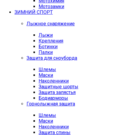
Мотохимия
Мотозамки
ЗИМНИЙ СПОРТ
Лыжное снаряжение
Лыжи
Крепления
Ботинки
Палки
Защита для сноуборда
Шлемы
Маски
Наколенники
Защитные шорты
Защита запястья
Бодиарморы
Горнолыжная защита
Шлемы
Маски
Наколенники
Защита спины