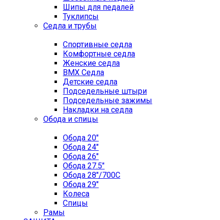
Шипы для педалей
Туклипсы
Седла и трубы
Спортивные седла
Комфортные седла
Женские седла
BMX Седла
Детские седла
Подседельные штыри
Подседельные зажимы
Накладки на седла
Обода и спицы
Обода 20"
Обода 24"
Обода 26"
Обода 27.5"
Обода 28"/700C
Обода 29"
Колеса
Спицы
Рамы