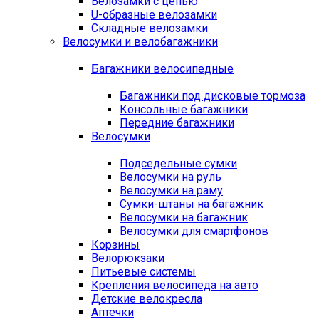
Велозамки с цепью
U-образные велозамки
Складные велозамки
Велосумки и велобагажники
Багажники велосипедные
Багажники под дисковые тормоза
Консольные багажники
Передние багажники
Велосумки
Подседельные сумки
Велосумки на руль
Велосумки на раму
Сумки-штаны на багажник
Велосумки на багажник
Велосумки для смартфонов
Корзины
Велорюкзаки
Питьевые системы
Крепления велосипеда на авто
Детские велокресла
Аптечки