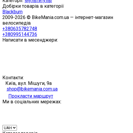
Категорії:
Мультитулы
Добірки товарів в категорії
Blackburn
2009-2026 © BikeMania.com.ua — інтернет-магазин
велосипедів
+380635782748
+380995144736
Написати в месенджери:
Контакти:
Київ, вул. Мішуги, 9а
shop@bikemania.com.ua
Прокласти маршрут
Ми в соціальних мережах: