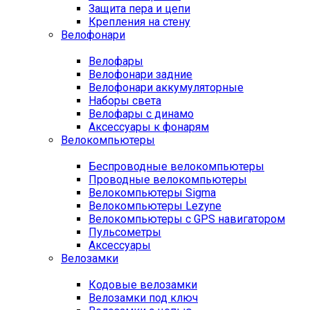
Защита пера и цепи
Крепления на стену
Велофонари
Велофары
Велофонари задние
Велофонари аккумуляторные
Наборы света
Велофары с динамо
Аксессуары к фонарям
Велокомпьютеры
Беспроводные велокомпьютеры
Проводные велокомпьютеры
Велокомпьютеры Sigma
Велокомпьютеры Lezyne
Велокомпьютеры с GPS навигатором
Пульсометры
Аксессуары
Велозамки
Кодовые велозамки
Велозамки под ключ