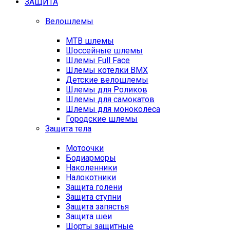
ЗАЩИТА
Велошлемы
MTB шлемы
Шоссейные шлемы
Шлемы Full Face
Шлемы котелки BMX
Детские велошлемы
Шлемы для Роликов
Шлемы для самокатов
Шлемы для моноколеса
Городские шлемы
Защита тела
Мотоочки
Бодиарморы
Наколенники
Налокотники
Защита голени
Защита ступни
Защита запястья
Защита шеи
Шорты защитные