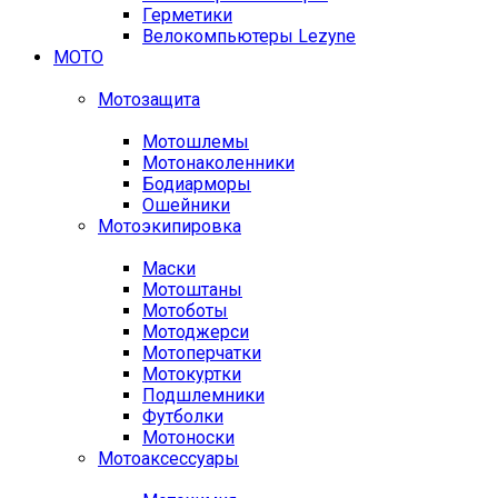
Герметики
Велокомпьютеры Lezyne
МОТО
Мотозащита
Мотошлемы
Мотонаколенники
Бодиарморы
Ошейники
Мотоэкипировка
Маски
Мотоштаны
Мотоботы
Мотоджерси
Мотоперчатки
Мотокуртки
Подшлемники
Футболки
Мотоноски
Мотоаксессуары