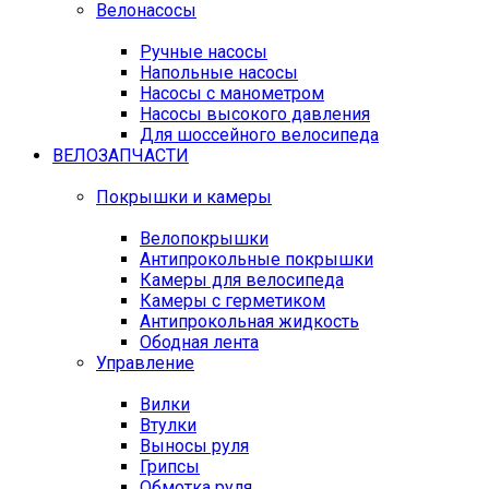
Велонасосы
Ручные насосы
Напольные насосы
Насосы с манометром
Насосы высокого давления
Для шоссейного велосипеда
ВЕЛОЗАПЧАСТИ
Покрышки и камеры
Велопокрышки
Антипрокольные покрышки
Камеры для велосипеда
Камеры с герметиком
Антипрокольная жидкость
Ободная лента
Управление
Вилки
Втулки
Выносы руля
Грипсы
Обмотка руля