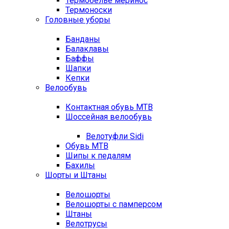
Термобелье меринос
Термоноски
Головные уборы
Банданы
Балаклавы
Баффы
Шапки
Кепки
Велообувь
Контактная обувь MTB
Шоссейная велообувь
Велотуфли Sidi
Обувь MTB
Шипы к педалям
Бахилы
Шорты и Штаны
Велошорты
Велошорты с памперсом
Штаны
Велотрусы