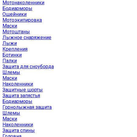
Мотонаколенники
Бодиарморы
Ошейники
Мотоэкипировка
Маски
Мотоштаны
Лыжное снаряжение
Лыжи
Крепления
Ботинки
Палки
Защита для сноуборда
Шлемы
Маски
Наколенники
Защитные шорты
Защита запястья
Бодиарморы
Горнолыжная защита
Шлемы
Маски
Наколенники
Защита спины
Головна