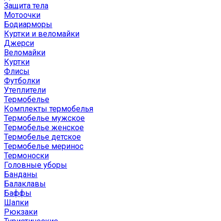
Защита тела
Мотоочки
Бодиарморы
Куртки и веломайки
Джерси
Веломайки
Куртки
Флисы
Футболки
Утеплители
Термобелье
Комплекты термобелья
Термобелье мужское
Термобелье женское
Термобелье детское
Термобелье меринос
Термоноски
Головные уборы
Банданы
Балаклавы
Баффы
Шапки
Рюкзаки