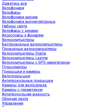
Дивитись все
Велофонари
Велофары
Велофонари задние
Велофонари аккумуляторные
Наборы света
Велофары с динамо
Аксессуары к фонарям
Велокомпьютеры
Беспроводные велокомпьютеры
Проводные велокомпьютеры
Велокомпьютеры Sigma
Велокомпьютеры Lezyne
Велокомпьютеры с GPS навигатором
Пульсометры
Покрышки и камеры
Велопокрышки
Антипрокольные покрышки
Камеры для велосипеда
Камеры с герметиком
Антипрокольная жидкость
Ободная лента
Управление