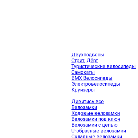
Двухподвесы
Стрит, Дёрт
Туристические велосипеды
Самокаты
BMX Велосипеды
Электровелосипеды
Круизеры
Дивитись все
Велозамки
Кодовые велозамки
Велозамки под ключ
Велозамки с цепью
U-образные велозамки
Складные велозамки