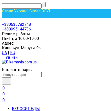
Слава Україні! Слава ЗСУ!
+380635782748
+380995144736
Режим работы:
Пн-Пт, з 10:00-19:00
Адрес:
Київ, вул. Мішуги, 9а
UA
|
RU
Увійти
Каталог товарів
0
0
0
ВЕЛОСИПЕДЫ