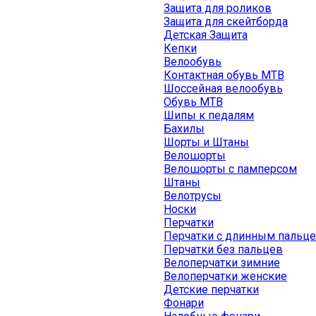
Защита для роликов
Защита для скейтборда
Детская Защита
Кепки
Велообувь
Контактная обувь MTB
Шоссейная велообувь
Обувь MTB
Шипы к педалям
Бахилы
Шорты и Штаны
Велошорты
Велошорты с памперсом
Штаны
Велотрусы
Носки
Перчатки
Перчатки с длинным пальц
Перчатки без пальцев
Велоперчатки зимние
Велоперчатки женские
Детские перчатки
Фонари