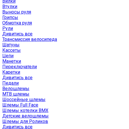
Вилки
Втулки
Выносы руля
Грипсы
Обмотка руля
Рули
Дивитись все
Трансмиссия велосипеда
Шатуны
Кассеты
Цепи
Манетки
Переключатели
Каретки
Дивитись все
Педали
Велошлемы
MTB шлемы
Шоссейные шлемы
Шлемы Full Face
Шлемы котелки BMX
Детские велошлемы
Шлемы для Роликов
Дивитись все