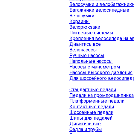
Велосумки и велобагажник
Багажники велосипедные
Велосумки
Корзины
Велорюкзаки
Питьевые системы
Крепления велосипеда на а
Дивитись все
Велонасосы
Ручные насосы
Напольные насосы
Насосы с манометром
Насосы высокого давления
Для шоссейного велосипед
Стандартные педали
Педали на промподшипника
Платформенные педали
Контактные педали
Шоссейные педали
Шипы для педалей
Дивитись все
Седла и трубы