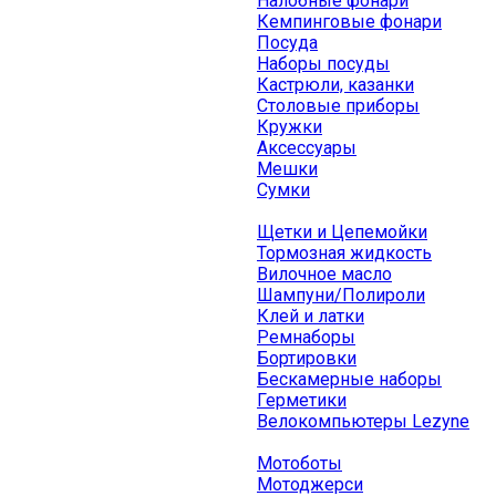
Налобные фонари
Кемпинговые фонари
Посуда
Наборы посуды
Кастрюли, казанки
Столовые приборы
Кружки
Аксессуары
Мешки
Сумки
Щетки и Цепемойки
Тормозная жидкость
Вилочное масло
Шампуни/Полироли
Клей и латки
Ремнаборы
Бортировки
Бескамерные наборы
Герметики
Велокомпьютеры Lezyne
Мотоботы
Мотоджерси