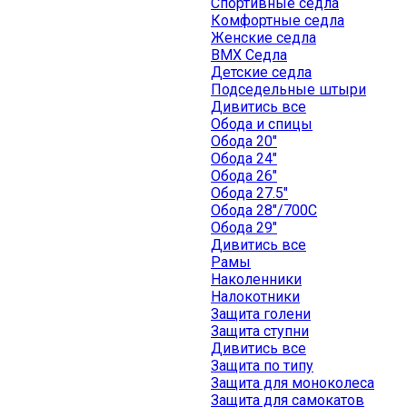
Спортивные седла
Комфортные седла
Женские седла
BMX Седла
Детские седла
Подседельные штыри
Дивитись все
Обода и спицы
Обода 20"
Обода 24"
Обода 26"
Обода 27.5"
Обода 28"/700C
Обода 29"
Дивитись все
Рамы
Наколенники
Налокотники
Защита голени
Защита ступни
Дивитись все
Защита по типу
Защита для моноколеса
Защита для самокатов