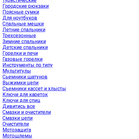
Туристические
Городские рюкзаки
Поясные сумки
Для ноутбуков
Спальные мешки
Летние спальники
Трехсезонные
Зимние спальники
Детские спальники
Горелки и печи
Газовые горелки
Инструменты по типу
Мультитулы
Сьемники шатунов
Выжимки цепи
Съемники кассет и хлысты
Ключи для кареток
Ключи для спиц
Дивитись все
Смазки и очистители
Смазки цепи
Очистители
Мотозащита
Мотошлемы