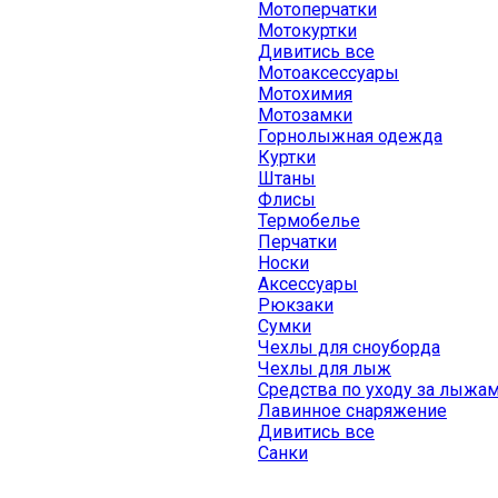
Мотоперчатки
Мотокуртки
Дивитись все
Мотоаксессуары
Мотохимия
Мотозамки
Горнолыжная одежда
Куртки
Штаны
Флисы
Термобелье
Перчатки
Носки
Аксессуары
Рюкзаки
Сумки
Чехлы для сноуборда
Чехлы для лыж
Средства по уходу за лыжа
Лавинное снаряжение
Дивитись все
Санки