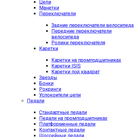
Цепи
Манетки
Переключатели
Задние переключатели велосипеда
Передние переключатели
велосипеда
Ролики переключателя
Каретки
Каретки на промподшипниках
Каретки ISIS
Каретки под квадрат
Звезды
Бонки
Рокринги
Успокоители цепи
Педали
Стандартные педали
Педали на промподшипниках
Платформенные педали
Контактные педали
Шоссейные педали