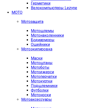
Герметики
Велокомпьютеры Lezyne
МОТО
Мотозащита
Мотошлемы
Мотонаколенники
Бодиарморы
Ошейники
Мотоэкипировка
Маски
Мотоштаны
Мотоботы
Мотоджерси
Мотоперчатки
Мотокуртки
Подшлемники
Футболки
Мотоноски
Мотоаксессуары