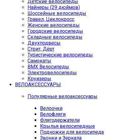
Детские велосипеды
Найнеры (29 дюймов)
Шоссейные велосипеды
Гравел, Циклокросс
Женские велосипеды
Городcкие велосипеды
Складные велосипеды
Двухподвесы
Стрит, Дёрт
Туристические велосипеды
Самокаты
BMX Велосипеды
Электровелосипеды
Круизеры
ВЕЛОАКСЕССУАРЫ
Популярные велоаксессуары
Велоочки
Велофляги
Флягодержатели
Крылья велосипедные
Подножки для велосипеда
Звонки и Зеркала