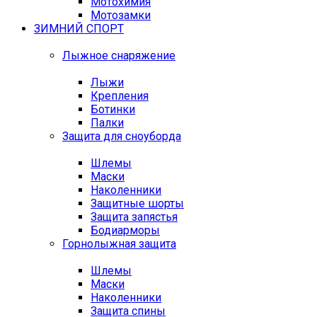
Мотохимия
Мотозамки
ЗИМНИЙ СПОРТ
Лыжное снаряжение
Лыжи
Крепления
Ботинки
Палки
Защита для сноуборда
Шлемы
Маски
Наколенники
Защитные шорты
Защита запястья
Бодиарморы
Горнолыжная защита
Шлемы
Маски
Наколенники
Защита спины