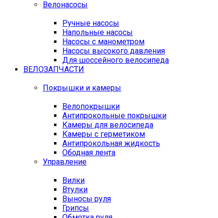
Велонасосы
Ручные насосы
Напольные насосы
Насосы с манометром
Насосы высокого давления
Для шоссейного велосипеда
ВЕЛОЗАПЧАСТИ
Покрышки и камеры
Велопокрышки
Антипрокольные покрышки
Камеры для велосипеда
Камеры с герметиком
Антипрокольная жидкость
Ободная лента
Управление
Вилки
Втулки
Выносы руля
Грипсы
Обмотка руля