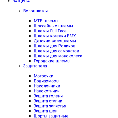
ЗАЩИТА
Велошлемы
MTB шлемы
Шоссейные шлемы
Шлемы Full Face
Шлемы котелки BMX
Детские велошлемы
Шлемы для Роликов
Шлемы для самокатов
Шлемы для моноколеса
Городские шлемы
Защита тела
Мотоочки
Бодиарморы
Наколенники
Налокотники
Защита голени
Защита ступни
Защита запястья
Защита шеи
Шорты защитные