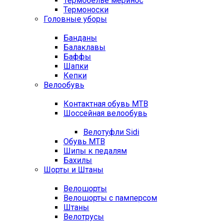
Термобелье меринос
Термоноски
Головные уборы
Банданы
Балаклавы
Баффы
Шапки
Кепки
Велообувь
Контактная обувь MTB
Шоссейная велообувь
Велотуфли Sidi
Обувь MTB
Шипы к педалям
Бахилы
Шорты и Штаны
Велошорты
Велошорты с памперсом
Штаны
Велотрусы