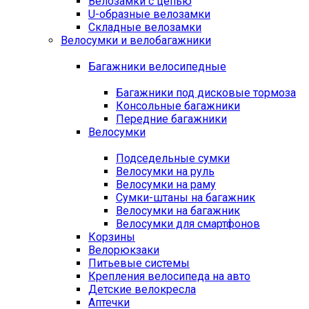
Велозамки с цепью
U-образные велозамки
Складные велозамки
Велосумки и велобагажники
Багажники велосипедные
Багажники под дисковые тормоза
Консольные багажники
Передние багажники
Велосумки
Подседельные сумки
Велосумки на руль
Велосумки на раму
Сумки-штаны на багажник
Велосумки на багажник
Велосумки для смартфонов
Корзины
Велорюкзаки
Питьевые системы
Крепления велосипеда на авто
Детские велокресла
Аптечки