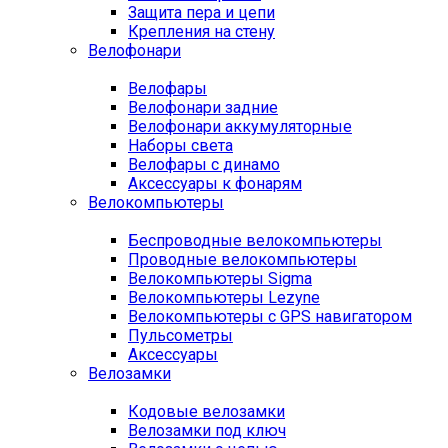
Защита пера и цепи
Крепления на стену
Велофонари
Велофары
Велофонари задние
Велофонари аккумуляторные
Наборы света
Велофары с динамо
Аксессуары к фонарям
Велокомпьютеры
Беспроводные велокомпьютеры
Проводные велокомпьютеры
Велокомпьютеры Sigma
Велокомпьютеры Lezyne
Велокомпьютеры с GPS навигатором
Пульсометры
Аксессуары
Велозамки
Кодовые велозамки
Велозамки под ключ