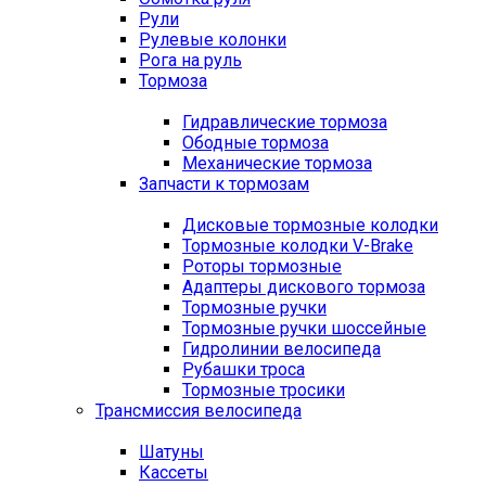
Рули
Рулевые колонки
Рога на руль
Тормоза
Гидравлические тормоза
Ободные тормоза
Механические тормоза
Запчасти к тормозам
Дисковые тормозные колодки
Тормозные колодки V-Brake
Роторы тормозные
Адаптеры дискового тормоза
Тормозные ручки
Тормозные ручки шоссейные
Гидролинии велосипеда
Рубашки троса
Тормозные тросики
Трансмиссия велосипеда
Шатуны
Кассеты