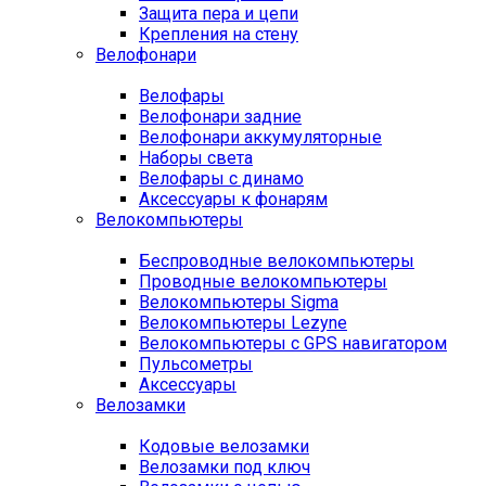
Защита пера и цепи
Крепления на стену
Велофонари
Велофары
Велофонари задние
Велофонари аккумуляторные
Наборы света
Велофары с динамо
Аксессуары к фонарям
Велокомпьютеры
Беспроводные велокомпьютеры
Проводные велокомпьютеры
Велокомпьютеры Sigma
Велокомпьютеры Lezyne
Велокомпьютеры с GPS навигатором
Пульсометры
Аксессуары
Велозамки
Кодовые велозамки
Велозамки под ключ