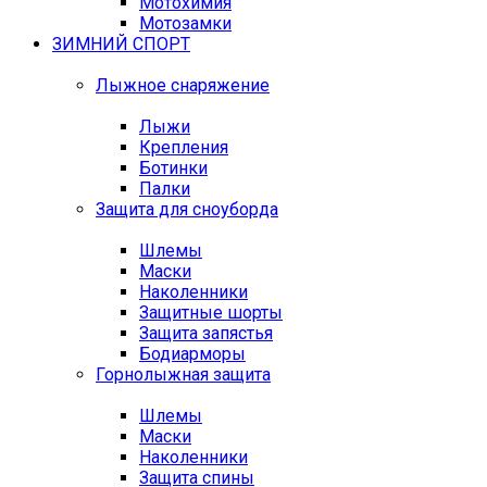
Мотохимия
Мотозамки
ЗИМНИЙ СПОРТ
Лыжное снаряжение
Лыжи
Крепления
Ботинки
Палки
Защита для сноуборда
Шлемы
Маски
Наколенники
Защитные шорты
Защита запястья
Бодиарморы
Горнолыжная защита
Шлемы
Маски
Наколенники
Защита спины