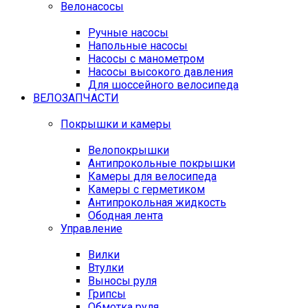
Велонасосы
Ручные насосы
Напольные насосы
Насосы с манометром
Насосы высокого давления
Для шоссейного велосипеда
ВЕЛОЗАПЧАСТИ
Покрышки и камеры
Велопокрышки
Антипрокольные покрышки
Камеры для велосипеда
Камеры с герметиком
Антипрокольная жидкость
Ободная лента
Управление
Вилки
Втулки
Выносы руля
Грипсы
Обмотка руля