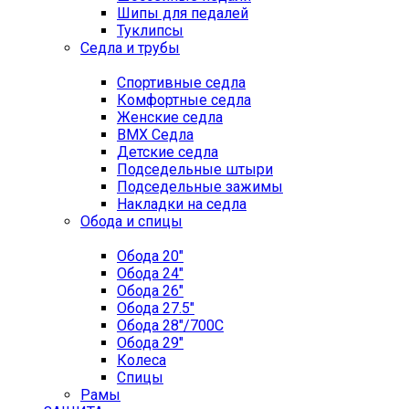
Шипы для педалей
Туклипсы
Седла и трубы
Спортивные седла
Комфортные седла
Женские седла
BMX Седла
Детские седла
Подседельные штыри
Подседельные зажимы
Накладки на седла
Обода и спицы
Обода 20"
Обода 24"
Обода 26"
Обода 27.5"
Обода 28"/700C
Обода 29"
Колеса
Спицы
Рамы