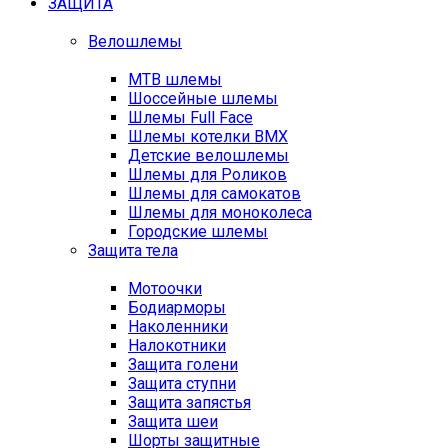
ЗАЩИТА
Велошлемы
MTB шлемы
Шоссейные шлемы
Шлемы Full Face
Шлемы котелки BMX
Детские велошлемы
Шлемы для Роликов
Шлемы для самокатов
Шлемы для моноколеса
Городские шлемы
Защита тела
Мотоочки
Бодиарморы
Наколенники
Налокотники
Защита голени
Защита ступни
Защита запястья
Защита шеи
Шорты защитные