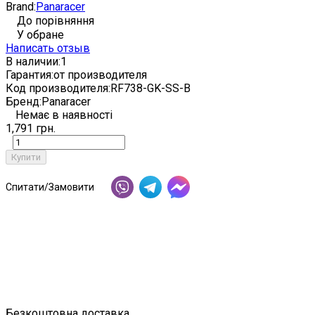
Brand:
Panaracer
До порівняння
У обране
Написать отзыв
В наличии:
1
Гарантия:
от производителя
Код производителя:
RF738-GK-SS-B
Бренд:
Panaracer
Немає в наявності
1,791 грн.
Купити
Спитати/Замовити
Безкоштовна доставка