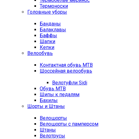
Термобелье меринос
Термоноски
Головные уборы
Банданы
Балаклавы
Баффы
Шапки
Кепки
Велообувь
Контактная обувь MTB
Шоссейная велообувь
Велотуфли Sidi
Обувь MTB
Шипы к педалям
Бахилы
Шорты и Штаны
Велошорты
Велошорты с памперсом
Штаны
Велотрусы