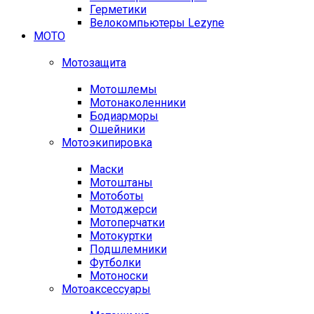
Герметики
Велокомпьютеры Lezyne
МОТО
Мотозащита
Мотошлемы
Мотонаколенники
Бодиарморы
Ошейники
Мотоэкипировка
Маски
Мотоштаны
Мотоботы
Мотоджерси
Мотоперчатки
Мотокуртки
Подшлемники
Футболки
Мотоноски
Мотоаксессуары