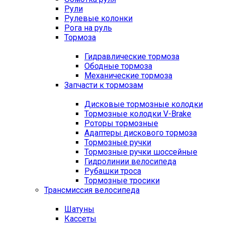
Рули
Рулевые колонки
Рога на руль
Тормоза
Гидравлические тормоза
Ободные тормоза
Механические тормоза
Запчасти к тормозам
Дисковые тормозные колодки
Тормозные колодки V-Brake
Роторы тормозные
Адаптеры дискового тормоза
Тормозные ручки
Тормозные ручки шоссейные
Гидролинии велосипеда
Рубашки троса
Тормозные тросики
Трансмиссия велосипеда
Шатуны
Кассеты