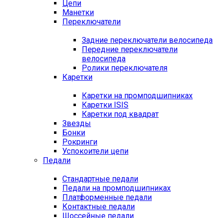
Цепи
Манетки
Переключатели
Задние переключатели велосипеда
Передние переключатели
велосипеда
Ролики переключателя
Каретки
Каретки на промподшипниках
Каретки ISIS
Каретки под квадрат
Звезды
Бонки
Рокринги
Успокоители цепи
Педали
Стандартные педали
Педали на промподшипниках
Платформенные педали
Контактные педали
Шоссейные педали