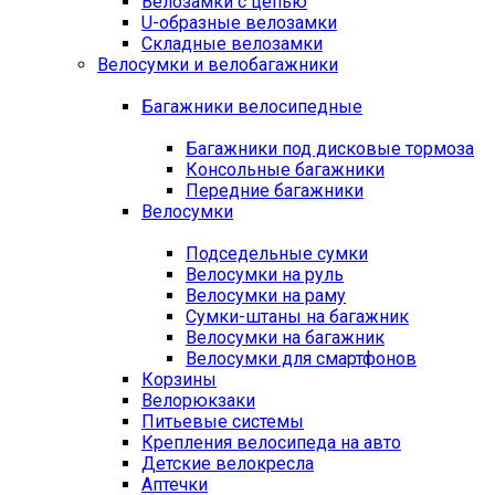
Велозамки с цепью
U-образные велозамки
Складные велозамки
Велосумки и велобагажники
Багажники велосипедные
Багажники под дисковые тормоза
Консольные багажники
Передние багажники
Велосумки
Подседельные сумки
Велосумки на руль
Велосумки на раму
Сумки-штаны на багажник
Велосумки на багажник
Велосумки для смартфонов
Корзины
Велорюкзаки
Питьевые системы
Крепления велосипеда на авто
Детские велокресла
Аптечки