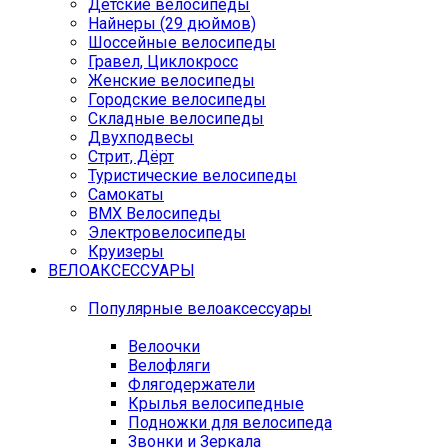
Детские велосипеды
Найнеры (29 дюймов)
Шоссейные велосипеды
Гравел, Циклокросс
Женские велосипеды
Городcкие велосипеды
Складные велосипеды
Двухподвесы
Стрит, Дёрт
Туристические велосипеды
Самокаты
BMX Велосипеды
Электровелосипеды
Круизеры
ВЕЛОАКСЕССУАРЫ
Популярные велоаксессуары
Велоочки
Велофляги
Флягодержатели
Крылья велосипедные
Подножки для велосипеда
Звонки и Зеркала