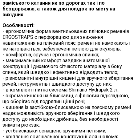
заміського катання як по дорогах так і по
бездоріжжю, а також для поїздок по місту на
вихідних.
Особливості:
- ергономічна форма вентильованих плічових ременів
ERGOSTRAPS c перфорацією для зниження
навантаження на плічовий пояс, ремені не намокають і
не нагріваються, забезпечені петлею для окулярів;
- комфортна, зручна і ергономічна спинка;
- максимальний комфорт завдяки анатомічної
конструкції і дихаючого сітчастого матеріалу з боку
спини, який швидко і ефективно відводить тепло;
- різноманітні внутрішні кишені для зручного зберігання
речей, інструментів і швидкого доступу до них;
- в комплекті питна система Shimano Hydrapak 2 л.;
- окрема кишеня на блискавці, з флісовій підкладкою,
що оберігає від подряпин цінні речі;
- кишеня із застібкою-блискавкою на поясному ремені
надає можливість зручного зберігання і швидкого
доступу до необхідних дрібниць, без необхідності
знімати рюкзак;
- усі блискавки оснащено зручними петлями;
- кріплення оригінальної конструкції для шолома;