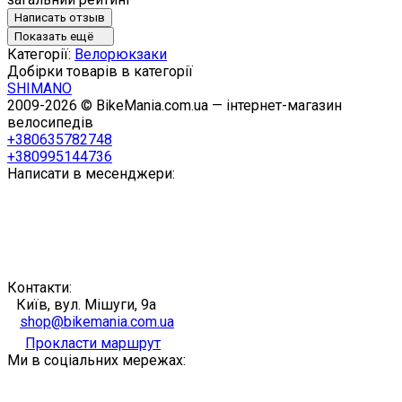
Написать отзыв
Показать ещё
Категорії:
Велорюкзаки
Добірки товарів в категорії
SHIMANO
2009-2026 © BikeMania.com.ua — інтернет-магазин
велосипедів
+380635782748
+380995144736
Написати в месенджери:
Контакти:
Київ, вул. Мішуги, 9а
shop@bikemania.com.ua
Прокласти маршрут
Ми в соціальних мережах: