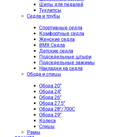
Шипы для педалей
Туклипсы
Седла и трубы
Спортивные седла
Комфортные седла
Женские седла
BMX Седла
Детские седла
Подседельные штыри
Подседельные зажимы
Накладки на седла
Обода и спицы
Обода 20"
Обода 24"
Обода 26"
Обода 27.5"
Обода 28"/700C
Обода 29"
Колеса
Спицы
Рамы