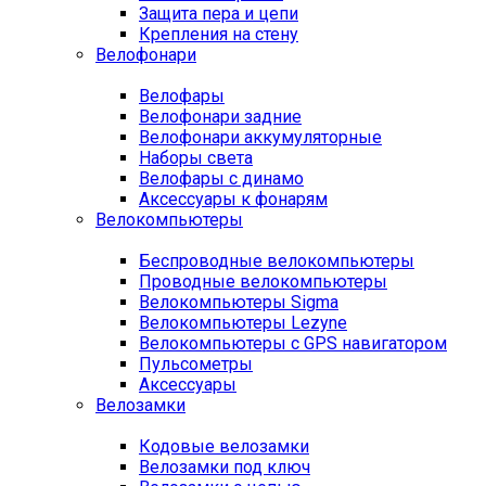
Защита пера и цепи
Крепления на стену
Велофонари
Велофары
Велофонари задние
Велофонари аккумуляторные
Наборы света
Велофары с динамо
Аксессуары к фонарям
Велокомпьютеры
Беспроводные велокомпьютеры
Проводные велокомпьютеры
Велокомпьютеры Sigma
Велокомпьютеры Lezyne
Велокомпьютеры с GPS навигатором
Пульсометры
Аксессуары
Велозамки
Кодовые велозамки
Велозамки под ключ