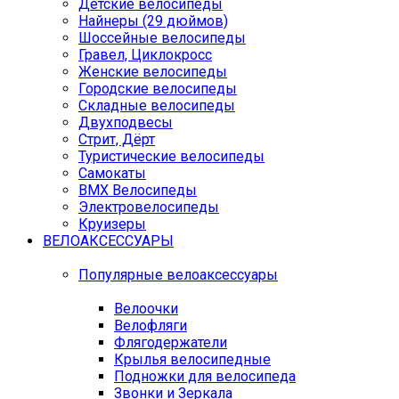
Детские велосипеды
Найнеры (29 дюймов)
Шоссейные велосипеды
Гравел, Циклокросс
Женские велосипеды
Городcкие велосипеды
Складные велосипеды
Двухподвесы
Стрит, Дёрт
Туристические велосипеды
Самокаты
BMX Велосипеды
Электровелосипеды
Круизеры
ВЕЛОАКСЕССУАРЫ
Популярные велоаксессуары
Велоочки
Велофляги
Флягодержатели
Крылья велосипедные
Подножки для велосипеда
Звонки и Зеркала