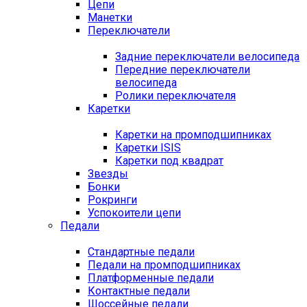
Цепи
Манетки
Переключатели
Задние переключатели велосипеда
Передние переключатели
велосипеда
Ролики переключателя
Каретки
Каретки на промподшипниках
Каретки ISIS
Каретки под квадрат
Звезды
Бонки
Рокринги
Успокоители цепи
Педали
Стандартные педали
Педали на промподшипниках
Платформенные педали
Контактные педали
Шоссейные педали