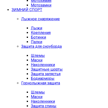
Мотохимия
Мотозамки
ЗИМНИЙ СПОРТ
Лыжное снаряжение
Лыжи
Крепления
Ботинки
Палки
Защита для сноуборда
Шлемы
Маски
Наколенники
Защитные шорты
Защита запястья
Бодиарморы
Горнолыжная защита
Шлемы
Маски
Наколенники
Защита спины