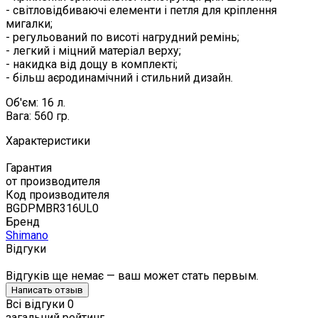
- світловідбиваючі елементи і петля для кріплення
мигалки;
- регульований по висоті нагрудний ремінь;
- легкий і міцний матеріал верху;
- накидка від дощу в комплекті;
- більш аєродинамічний і стильний дизайн.
Об'єм: 16 л.
Вага: 560 гр.
Характеристики
Гарантия
от производителя
Код производителя
BGDPMBR316UL0
Бренд
Shimano
Відгуки
Відгуків ще немає — ваш может стать первым.
Написать отзыв
Всі відгуки
0
загальний рейтинг