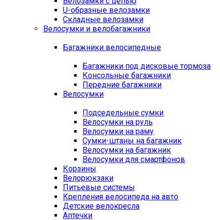
Велозамки с цепью
U-образные велозамки
Складные велозамки
Велосумки и велобагажники
Багажники велосипедные
Багажники под дисковые тормоза
Консольные багажники
Передние багажники
Велосумки
Подседельные сумки
Велосумки на руль
Велосумки на раму
Сумки-штаны на багажник
Велосумки на багажник
Велосумки для смартфонов
Корзины
Велорюкзаки
Питьевые системы
Крепления велосипеда на авто
Детские велокресла
Аптечки