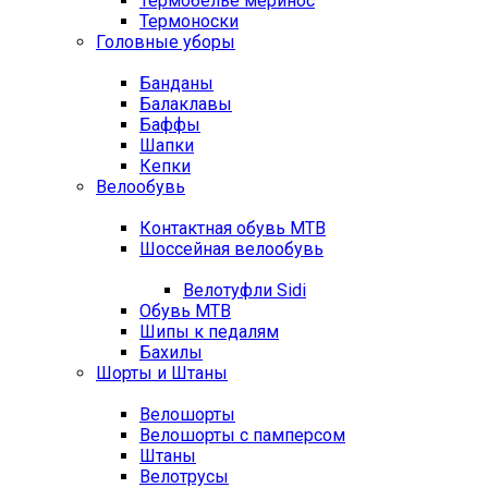
Термобелье меринос
Термоноски
Головные уборы
Банданы
Балаклавы
Баффы
Шапки
Кепки
Велообувь
Контактная обувь MTB
Шоссейная велообувь
Велотуфли Sidi
Обувь MTB
Шипы к педалям
Бахилы
Шорты и Штаны
Велошорты
Велошорты с памперсом
Штаны
Велотрусы