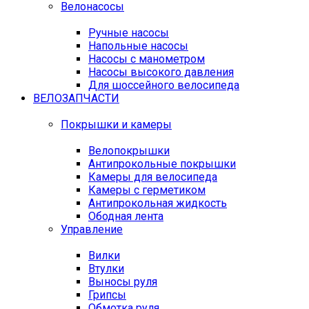
Велонасосы
Ручные насосы
Напольные насосы
Насосы с манометром
Насосы высокого давления
Для шоссейного велосипеда
ВЕЛОЗАПЧАСТИ
Покрышки и камеры
Велопокрышки
Антипрокольные покрышки
Камеры для велосипеда
Камеры с герметиком
Антипрокольная жидкость
Ободная лента
Управление
Вилки
Втулки
Выносы руля
Грипсы
Обмотка руля