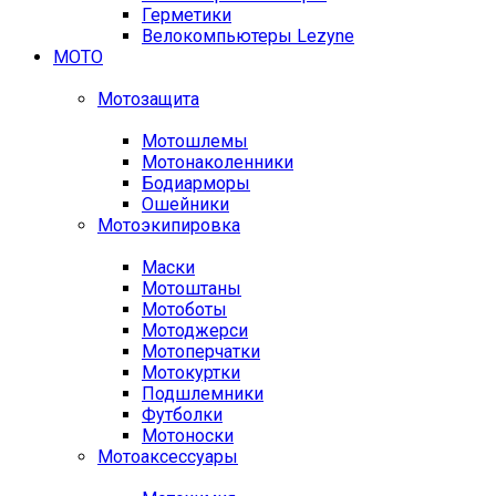
Герметики
Велокомпьютеры Lezyne
МОТО
Мотозащита
Мотошлемы
Мотонаколенники
Бодиарморы
Ошейники
Мотоэкипировка
Маски
Мотоштаны
Мотоботы
Мотоджерси
Мотоперчатки
Мотокуртки
Подшлемники
Футболки
Мотоноски
Мотоаксессуары