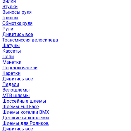
Вилки
Втулки
Выносы руля
Грипсы
Обмотка руля
Рули
Дивитись все
Трансмиссия велосипеда
Шатуны
Кассеты
Цепи
Манетки
Переключатели
Каретки
Дивитись все
Педали
Велошлемы
MTB шлемы
Шоссейные шлемы
Шлемы Full Face
Шлемы котелки BMX
Детские велошлемы
Шлемы для Роликов
Дивитись все