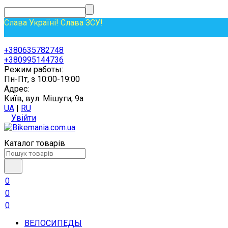
Слава Україні! Слава ЗСУ!
+380635782748
+380995144736
Режим работы:
Пн-Пт, з 10:00-19:00
Адрес:
Київ, вул. Мішуги, 9а
UA
|
RU
Увійти
Каталог товарів
0
0
0
ВЕЛОСИПЕДЫ