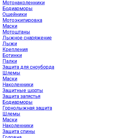
Мотонаколенники
Бодиарморы
Ошейники
Мотоэкипировка
Маски
Мотоштаны
Лыжное снаряжение
Лыжи
Крепления
Ботинки
Палки
Защита для сноуборда
Шлемы
Маски
Наколенники
Защитные шорты
Защита запястья
Бодиарморы
Горнолыжная защита
Шлемы
Маски
Наколенники
Защита спины
Головна