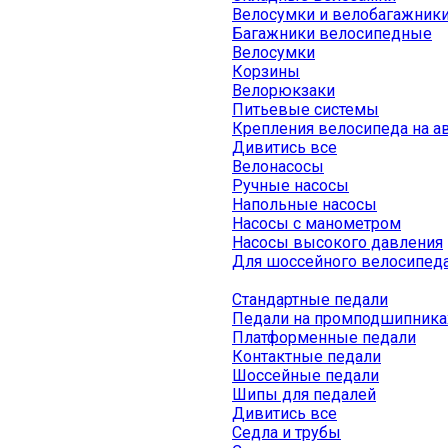
Велосумки и велобагажник
Багажники велосипедные
Велосумки
Корзины
Велорюкзаки
Питьевые системы
Крепления велосипеда на а
Дивитись все
Велонасосы
Ручные насосы
Напольные насосы
Насосы с манометром
Насосы высокого давления
Для шоссейного велосипед
Стандартные педали
Педали на промподшипника
Платформенные педали
Контактные педали
Шоссейные педали
Шипы для педалей
Дивитись все
Седла и трубы