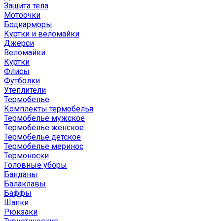
Защита тела
Мотоочки
Бодиарморы
Куртки и веломайки
Джерси
Веломайки
Куртки
Флисы
Футболки
Утеплители
Термобелье
Комплекты термобелья
Термобелье мужское
Термобелье женское
Термобелье детское
Термобелье меринос
Термоноски
Головные уборы
Банданы
Балаклавы
Баффы
Шапки
Рюкзаки