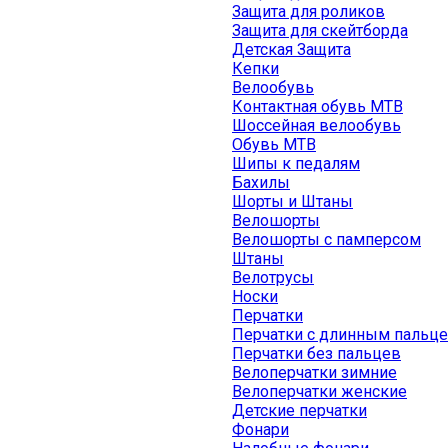
Защита для роликов
Защита для скейтборда
Детская Защита
Кепки
Велообувь
Контактная обувь MTB
Шоссейная велообувь
Обувь MTB
Шипы к педалям
Бахилы
Шорты и Штаны
Велошорты
Велошорты с памперсом
Штаны
Велотрусы
Носки
Перчатки
Перчатки с длинным пальц
Перчатки без пальцев
Велоперчатки зимние
Велоперчатки женские
Детские перчатки
Фонари