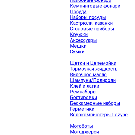
Налобные фонари
Кемпинговые фонари
Посуда
Наборы посуды
Кастрюли, казанки
Столовые приборы
Кружки
Аксессуары
Мешки
Сумки
Щетки и Цепемойки
Тормозная жидкость
Вилочное масло
Шампуни/Полироли
Клей и латки
Ремнаборы
Бортировки
Бескамерные наборы
Герметики
Велокомпьютеры Lezyne
Мотоботы
Мотоджерси