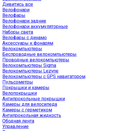
Дивитись все
Велофонари
Велофары
Велофонари задние
Велофонари аккумуляторные
Наборы света
Велофары с динамо
Аксессуары к фонарям
Велокомпьютеры
Беспроводные велокомпьютеры
Проводные велокомпьютеры
Велокомпьютеры Sigma
Велокомпьютеры Lezyne
Велокомпьютеры с GPS навигатором
Пульсометры
Покрышки и камеры
Велопокрышки
Антипрокольные покрышки
Камеры для велосипеда
Камеры с герметиком
Антипрокольная жидкость
Ободная лента
Управление