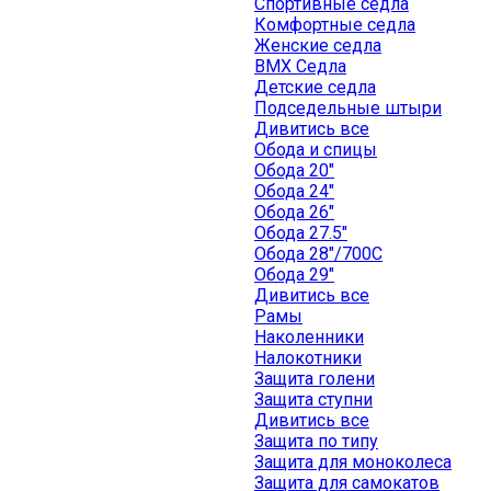
Спортивные седла
Комфортные седла
Женские седла
BMX Седла
Детские седла
Подседельные штыри
Дивитись все
Обода и спицы
Обода 20"
Обода 24"
Обода 26"
Обода 27.5"
Обода 28"/700C
Обода 29"
Дивитись все
Рамы
Наколенники
Налокотники
Защита голени
Защита ступни
Дивитись все
Защита по типу
Защита для моноколеса
Защита для самокатов