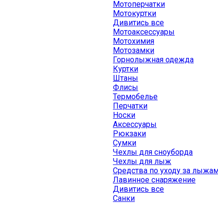
Мотоперчатки
Мотокуртки
Дивитись все
Мотоаксессуары
Мотохимия
Мотозамки
Горнолыжная одежда
Куртки
Штаны
Флисы
Термобелье
Перчатки
Носки
Аксессуары
Рюкзаки
Сумки
Чехлы для сноуборда
Чехлы для лыж
Средства по уходу за лыжа
Лавинное снаряжение
Дивитись все
Санки