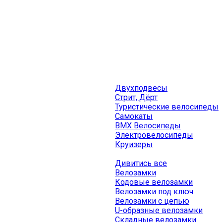
Двухподвесы
Стрит, Дёрт
Туристические велосипеды
Самокаты
BMX Велосипеды
Электровелосипеды
Круизеры
Дивитись все
Велозамки
Кодовые велозамки
Велозамки под ключ
Велозамки с цепью
U-образные велозамки
Складные велозамки