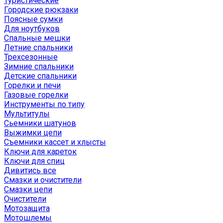
Туристические
Городские рюкзаки
Поясные сумки
Для ноутбуков
Спальные мешки
Летние спальники
Трехсезонные
Зимние спальники
Детские спальники
Горелки и печи
Газовые горелки
Инструменты по типу
Мультитулы
Сьемники шатунов
Выжимки цепи
Съемники кассет и хлысты
Ключи для кареток
Ключи для спиц
Дивитись все
Смазки и очистители
Смазки цепи
Очистители
Мотозащита
Мотошлемы