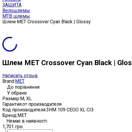
ЗАЩИТА
Велошлемы
MTB шлемы
Шлем MET Crossover Cyan Black | Glossy
Шлем MET Crossover Cyan Black | Glos
Написать отзыв
Brand:
MET
До порівняння
У обране
Размер:
M, XL
Гарантия:
от производителя
Код производителя:
3HM 109 CEOO XL CI3
Бренд:
MET
Немає в наявності
1,701 грн.