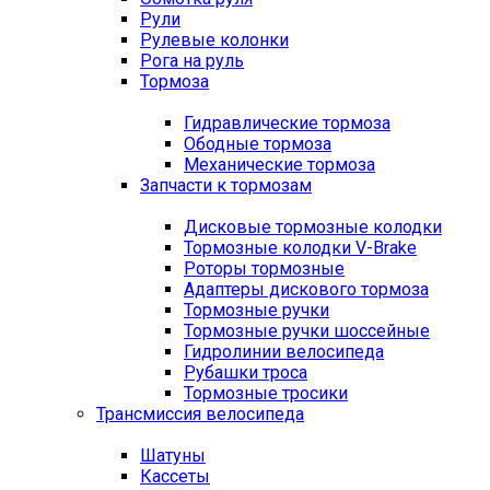
Рули
Рулевые колонки
Рога на руль
Тормоза
Гидравлические тормоза
Ободные тормоза
Механические тормоза
Запчасти к тормозам
Дисковые тормозные колодки
Тормозные колодки V-Brake
Роторы тормозные
Адаптеры дискового тормоза
Тормозные ручки
Тормозные ручки шоссейные
Гидролинии велосипеда
Рубашки троса
Тормозные тросики
Трансмиссия велосипеда
Шатуны
Кассеты