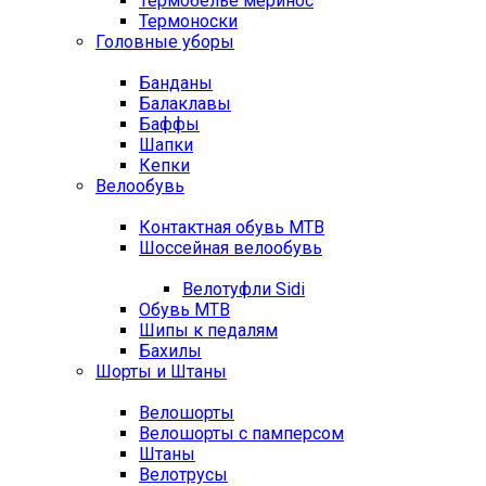
Термобелье меринос
Термоноски
Головные уборы
Банданы
Балаклавы
Баффы
Шапки
Кепки
Велообувь
Контактная обувь MTB
Шоссейная велообувь
Велотуфли Sidi
Обувь MTB
Шипы к педалям
Бахилы
Шорты и Штаны
Велошорты
Велошорты с памперсом
Штаны
Велотрусы