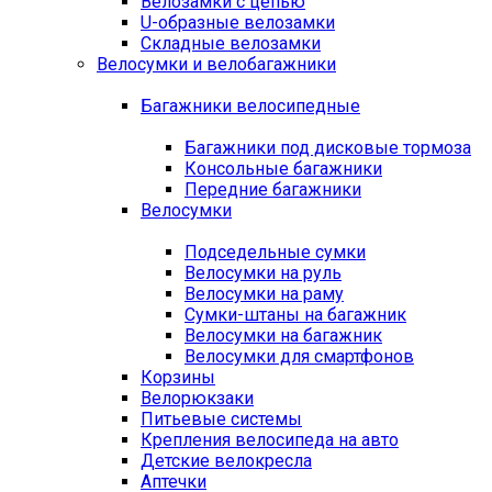
Велозамки с цепью
U-образные велозамки
Складные велозамки
Велосумки и велобагажники
Багажники велосипедные
Багажники под дисковые тормоза
Консольные багажники
Передние багажники
Велосумки
Подседельные сумки
Велосумки на руль
Велосумки на раму
Сумки-штаны на багажник
Велосумки на багажник
Велосумки для смартфонов
Корзины
Велорюкзаки
Питьевые системы
Крепления велосипеда на авто
Детские велокресла
Аптечки