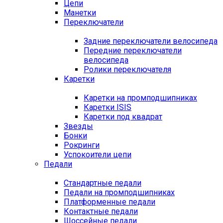
Цепи
Манетки
Переключатели
Задние переключатели велосипеда
Передние переключатели
велосипеда
Ролики переключателя
Каретки
Каретки на промподшипниках
Каретки ISIS
Каретки под квадрат
Звезды
Бонки
Рокринги
Успокоители цепи
Педали
Стандартные педали
Педали на промподшипниках
Платформенные педали
Контактные педали
Шоссейные педали