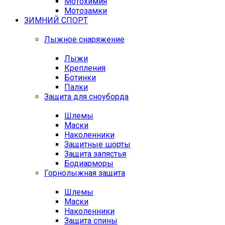
Мотохимия
Мотозамки
ЗИМНИЙ СПОРТ
Лыжное снаряжение
Лыжи
Крепления
Ботинки
Палки
Защита для сноуборда
Шлемы
Маски
Наколенники
Защитные шорты
Защита запястья
Бодиарморы
Горнолыжная защита
Шлемы
Маски
Наколенники
Защита спины