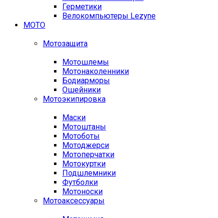
Герметики
Велокомпьютеры Lezyne
МОТО
Мотозащита
Мотошлемы
Мотонаколенники
Бодиарморы
Ошейники
Мотоэкипировка
Маски
Мотоштаны
Мотоботы
Мотоджерси
Мотоперчатки
Мотокуртки
Подшлемники
Футболки
Мотоноски
Мотоаксессуары