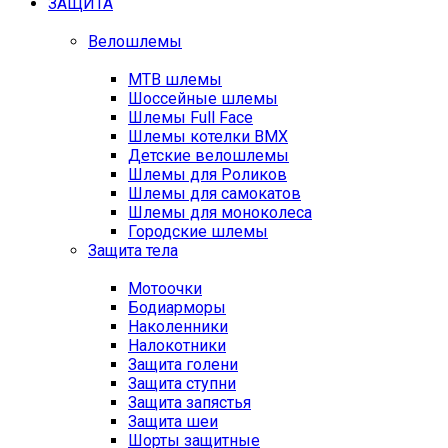
ЗАЩИТА
Велошлемы
MTB шлемы
Шоссейные шлемы
Шлемы Full Face
Шлемы котелки BMX
Детские велошлемы
Шлемы для Роликов
Шлемы для самокатов
Шлемы для моноколеса
Городские шлемы
Защита тела
Мотоочки
Бодиарморы
Наколенники
Налокотники
Защита голени
Защита ступни
Защита запястья
Защита шеи
Шорты защитные