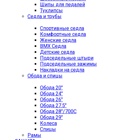
Шипы для педалей
Туклипсы
Седла и трубы
Спортивные седла
Комфортные седла
Женские седла
BMX Седла
Детские седла
Подседельные штыри
Подседельные зажимы
Накладки на седла
Обода и спицы
Обода 20"
Обода 24"
Обода 26"
Обода 27.5"
Обода 28"/700C
Обода 29"
Колеса
Спицы
Рамы