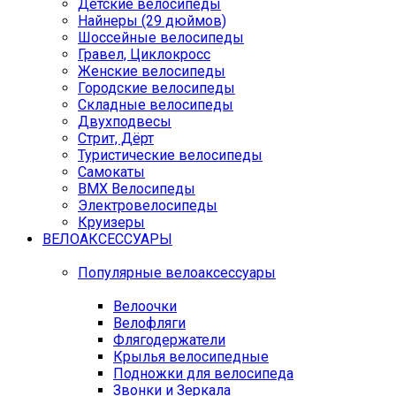
Детские велосипеды
Найнеры (29 дюймов)
Шоссейные велосипеды
Гравел, Циклокросс
Женские велосипеды
Городcкие велосипеды
Складные велосипеды
Двухподвесы
Стрит, Дёрт
Туристические велосипеды
Самокаты
BMX Велосипеды
Электровелосипеды
Круизеры
ВЕЛОАКСЕССУАРЫ
Популярные велоаксессуары
Велоочки
Велофляги
Флягодержатели
Крылья велосипедные
Подножки для велосипеда
Звонки и Зеркала