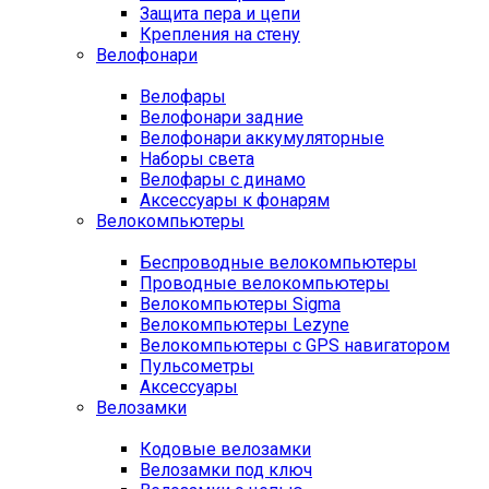
Защита пера и цепи
Крепления на стену
Велофонари
Велофары
Велофонари задние
Велофонари аккумуляторные
Наборы света
Велофары с динамо
Аксессуары к фонарям
Велокомпьютеры
Беспроводные велокомпьютеры
Проводные велокомпьютеры
Велокомпьютеры Sigma
Велокомпьютеры Lezyne
Велокомпьютеры с GPS навигатором
Пульсометры
Аксессуары
Велозамки
Кодовые велозамки
Велозамки под ключ