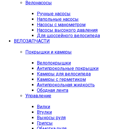
Велонасосы
Ручные насосы
Напольные насосы
Насосы с манометром
Насосы высокого давления
Для шоссейного велосипеда
ВЕЛОЗАПЧАСТИ
Покрышки и камеры
Велопокрышки
Антипрокольные покрышки
Камеры для велосипеда
Камеры с герметиком
Антипрокольная жидкость
Ободная лента
Управление
Вилки
Втулки
Выносы руля
Грипсы
Обмотка руля