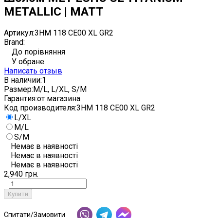
METALLIC | MATT
Артикул:
3HM 118 CE00 XL GR2
Brand:
До порівняння
У обране
Написать отзыв
В наличии:
1
Размер:
M/L, L/XL, S/M
Гарантия:
от магазина
Код производителя:
3HM 118 CE00 XL GR2
L/XL
M/L
S/M
Немає в наявності
Немає в наявності
Немає в наявності
2,940 грн.
Купити
Спитати/Замовити