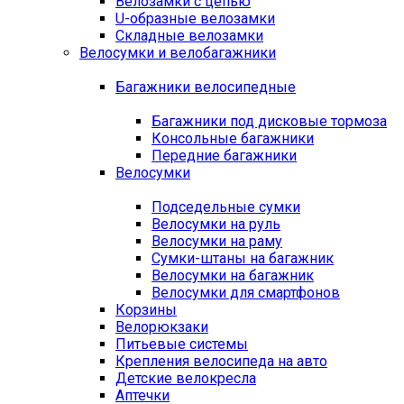
Велозамки с цепью
U-образные велозамки
Складные велозамки
Велосумки и велобагажники
Багажники велосипедные
Багажники под дисковые тормоза
Консольные багажники
Передние багажники
Велосумки
Подседельные сумки
Велосумки на руль
Велосумки на раму
Сумки-штаны на багажник
Велосумки на багажник
Велосумки для смартфонов
Корзины
Велорюкзаки
Питьевые системы
Крепления велосипеда на авто
Детские велокресла
Аптечки