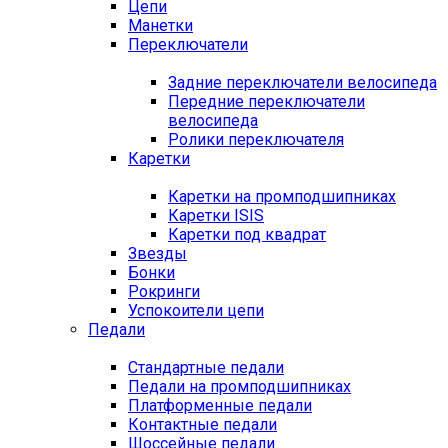
Цепи
Манетки
Переключатели
Задние переключатели велосипеда
Передние переключатели
велосипеда
Ролики переключателя
Каретки
Каретки на промподшипниках
Каретки ISIS
Каретки под квадрат
Звезды
Бонки
Рокринги
Успокоители цепи
Педали
Стандартные педали
Педали на промподшипниках
Платформенные педали
Контактные педали
Шоссейные педали