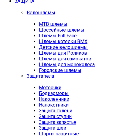
ЗАЩИТА
Велошлемы
MTB шлемы
Шоссейные шлемы
Шлемы Full Face
Шлемы котелки BMX
Детские велошлемы
Шлемы для Роликов
Шлемы для самокатов
Шлемы для моноколеса
Городские шлемы
Защита тела
Мотоочки
Бодиарморы
Наколенники
Налокотники
Защита голени
Защита ступни
Защита запястья
Защита шеи
Шорты защитные