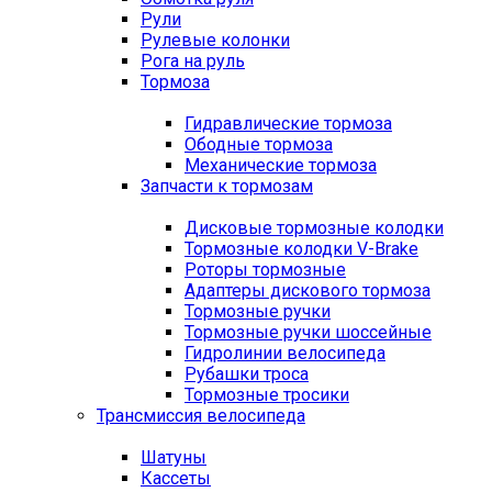
Рули
Рулевые колонки
Рога на руль
Тормоза
Гидравлические тормоза
Ободные тормоза
Механические тормоза
Запчасти к тормозам
Дисковые тормозные колодки
Тормозные колодки V-Brake
Роторы тормозные
Адаптеры дискового тормоза
Тормозные ручки
Тормозные ручки шоссейные
Гидролинии велосипеда
Рубашки троса
Тормозные тросики
Трансмиссия велосипеда
Шатуны
Кассеты