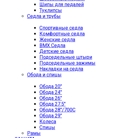
Шипы для педалей
Туклипсы
Седла и трубы
Спортивные седла
Комфортные седла
Женские седла
BMX Седла
Детские седла
Подседельные штыри
Подседельные зажимы
Накладки на седла
Обода и спицы
Обода 20"
Обода 24"
Обода 26"
Обода 27.5"
Обода 28"/700C
Обода 29"
Колеса
Спицы
Рамы