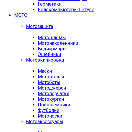
Герметики
Велокомпьютеры Lezyne
МОТО
Мотозащита
Мотошлемы
Мотонаколенники
Бодиарморы
Ошейники
Мотоэкипировка
Маски
Мотоштаны
Мотоботы
Мотоджерси
Мотоперчатки
Мотокуртки
Подшлемники
Футболки
Мотоноски
Мотоаксессуары