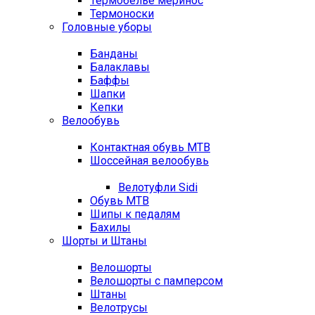
Термобелье меринос
Термоноски
Головные уборы
Банданы
Балаклавы
Баффы
Шапки
Кепки
Велообувь
Контактная обувь MTB
Шоссейная велообувь
Велотуфли Sidi
Обувь MTB
Шипы к педалям
Бахилы
Шорты и Штаны
Велошорты
Велошорты с памперсом
Штаны
Велотрусы