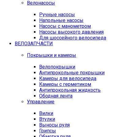
Велонасосы
Ручные насосы
Напольные насосы
Насосы с манометром
Насосы высокого давления
Для шоссейного велосипеда
ВЕЛОЗАПЧАСТИ
Покрышки и камеры
Велопокрышки
Антипрокольные покрышки
Камеры для велосипеда
Камеры с герметиком
Антипрокольная жидкость
Ободная лента
Управление
Вилки
Втулки
Выносы руля
Грипсы
Обмотка руля