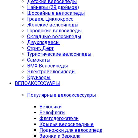
Детские велосипеды
Найнеры (29 дюймов)
Шоссейные велосипеды
Гравел, Циклокросс
Женские велосипеды
Городcкие велосипеды
Складные велосипеды
Двухподвесы
Стрит, Дёрт
Туристические велосипеды
Самокаты
BMX Велосипеды
Электровелосипеды
Круизеры
ВЕЛОАКСЕССУАРЫ
Популярные велоаксессуары
Велоочки
Велофляги
Флягодержатели
Крылья велосипедные
Подножки для велосипеда
Звонки и Зеркала