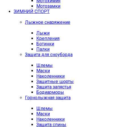
Мотохимия
Мотозамки
ЗИМНИЙ СПОРТ
Лыжное снаряжение
Лыжи
Крепления
Ботинки
Палки
Защита для сноуборда
Шлемы
Маски
Наколенники
Защитные шорты
Защита запястья
Бодиарморы
Горнолыжная защита
Шлемы
Маски
Наколенники
Защита спины