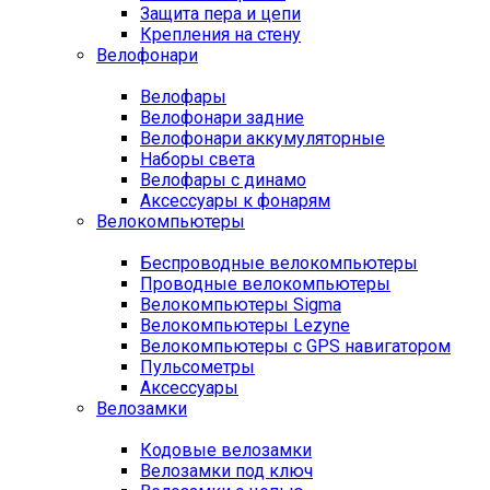
Защита пера и цепи
Крепления на стену
Велофонари
Велофары
Велофонари задние
Велофонари аккумуляторные
Наборы света
Велофары с динамо
Аксессуары к фонарям
Велокомпьютеры
Беспроводные велокомпьютеры
Проводные велокомпьютеры
Велокомпьютеры Sigma
Велокомпьютеры Lezyne
Велокомпьютеры с GPS навигатором
Пульсометры
Аксессуары
Велозамки
Кодовые велозамки
Велозамки под ключ