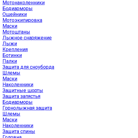
Мотонаколенники
Бодиарморы
Ошейники
Мотоэкипировка
Маски
Мотоштаны
Лыжное снаряжение
Лыжи
Крепления
Ботинки
Палки
Защита для сноуборда
Шлемы
Маски
Наколенники
Защитные шорты
Защита запястья
Бодиарморы
Горнолыжная защита
Шлемы
Маски
Наколенники
Защита спины
Головна