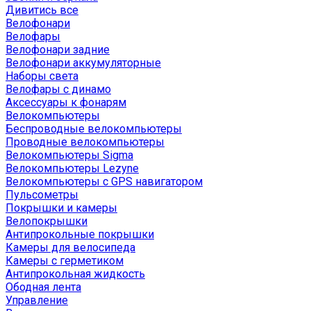
Дивитись все
Велофонари
Велофары
Велофонари задние
Велофонари аккумуляторные
Наборы света
Велофары с динамо
Аксессуары к фонарям
Велокомпьютеры
Беспроводные велокомпьютеры
Проводные велокомпьютеры
Велокомпьютеры Sigma
Велокомпьютеры Lezyne
Велокомпьютеры с GPS навигатором
Пульсометры
Покрышки и камеры
Велопокрышки
Антипрокольные покрышки
Камеры для велосипеда
Камеры с герметиком
Антипрокольная жидкость
Ободная лента
Управление