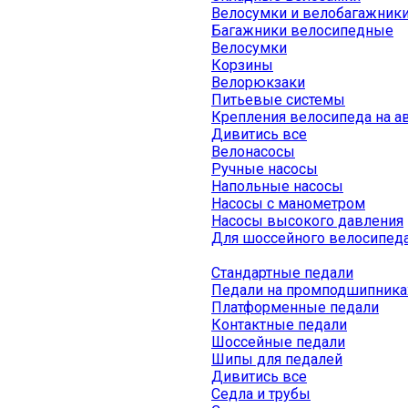
Велосумки и велобагажник
Багажники велосипедные
Велосумки
Корзины
Велорюкзаки
Питьевые системы
Крепления велосипеда на а
Дивитись все
Велонасосы
Ручные насосы
Напольные насосы
Насосы с манометром
Насосы высокого давления
Для шоссейного велосипед
Стандартные педали
Педали на промподшипника
Платформенные педали
Контактные педали
Шоссейные педали
Шипы для педалей
Дивитись все
Седла и трубы