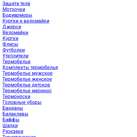
Защита тела
Мотоочки
Бодиарморы
Куртки и веломайки
Джерси
Веломайки
Куртки
Флисы
Футболки
Утеплители
Термобелье
Комплекты термобелья
Термобелье мужское
Термобелье женское
Термобелье детское
Термобелье меринос
Термоноски
Головные уборы
Банданы
Балаклавы
Баффы
Шапки
Рюкзаки