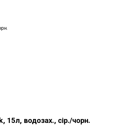
орн.
, 15л, водозах., сір./чорн.