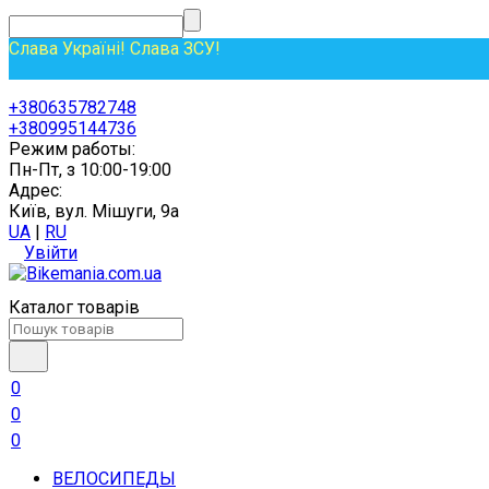
Слава Україні! Слава ЗСУ!
+380635782748
+380995144736
Режим работы:
Пн-Пт, з 10:00-19:00
Адрес:
Київ, вул. Мішуги, 9а
UA
|
RU
Увійти
Каталог товарів
0
0
0
ВЕЛОСИПЕДЫ