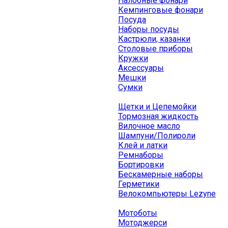
Налобные фонари
Кемпинговые фонари
Посуда
Наборы посуды
Кастрюли, казанки
Столовые приборы
Кружки
Аксессуары
Мешки
Сумки
Щетки и Цепемойки
Тормозная жидкость
Вилочное масло
Шампуни/Полироли
Клей и латки
Ремнаборы
Бортировки
Бескамерные наборы
Герметики
Велокомпьютеры Lezyne
Мотоботы
Мотоджерси