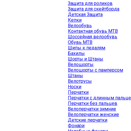
Защита для роликов
Защита для скейтборда
Детская Защита
Кепки
Велообувь
Контактная обувь MTB
Шоссейная велообувь
Обувь MTB
Шипы к педалям
Бахилы
Шорты и Штаны
Велошорты
Велошорты с памперсом
Штаны
Велотрусы
Носки
Перчатки
Перчатки с длинным пальц
Перчатки без пальцев
Велоперчатки зимние
Велоперчатки женские
Детские перчатки
Фонари