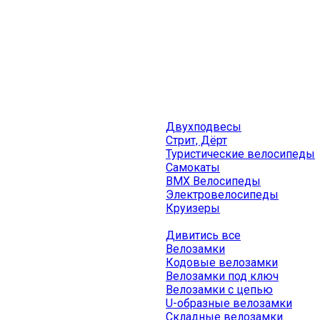
Двухподвесы
Стрит, Дёрт
Туристические велосипеды
Самокаты
BMX Велосипеды
Электровелосипеды
Круизеры
Дивитись все
Велозамки
Кодовые велозамки
Велозамки под ключ
Велозамки с цепью
U-образные велозамки
Складные велозамки