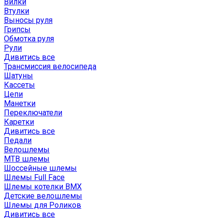
Вилки
Втулки
Выносы руля
Грипсы
Обмотка руля
Рули
Дивитись все
Трансмиссия велосипеда
Шатуны
Кассеты
Цепи
Манетки
Переключатели
Каретки
Дивитись все
Педали
Велошлемы
MTB шлемы
Шоссейные шлемы
Шлемы Full Face
Шлемы котелки BMX
Детские велошлемы
Шлемы для Роликов
Дивитись все