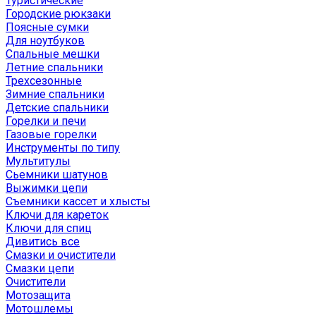
Туристические
Городские рюкзаки
Поясные сумки
Для ноутбуков
Спальные мешки
Летние спальники
Трехсезонные
Зимние спальники
Детские спальники
Горелки и печи
Газовые горелки
Инструменты по типу
Мультитулы
Сьемники шатунов
Выжимки цепи
Съемники кассет и хлысты
Ключи для кареток
Ключи для спиц
Дивитись все
Смазки и очистители
Смазки цепи
Очистители
Мотозащита
Мотошлемы