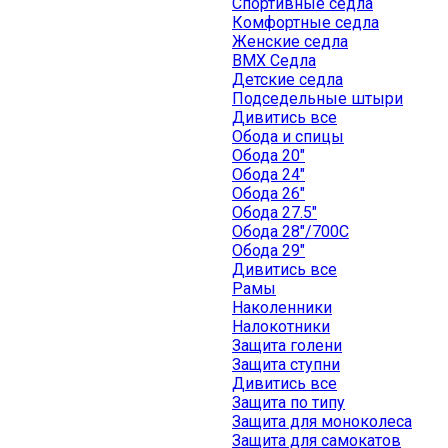
Спортивные седла
Комфортные седла
Женские седла
BMX Седла
Детские седла
Подседельные штыри
Дивитись все
Обода и спицы
Обода 20"
Обода 24"
Обода 26"
Обода 27.5"
Обода 28"/700C
Обода 29"
Дивитись все
Рамы
Наколенники
Налокотники
Защита голени
Защита ступни
Дивитись все
Защита по типу
Защита для моноколеса
Защита для самокатов