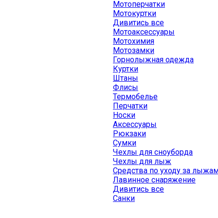
Мотоперчатки
Мотокуртки
Дивитись все
Мотоаксессуары
Мотохимия
Мотозамки
Горнолыжная одежда
Куртки
Штаны
Флисы
Термобелье
Перчатки
Носки
Аксессуары
Рюкзаки
Сумки
Чехлы для сноуборда
Чехлы для лыж
Средства по уходу за лыжа
Лавинное снаряжение
Дивитись все
Санки