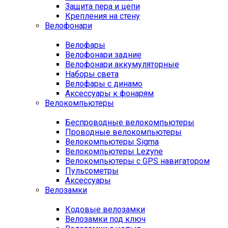
Защита пера и цепи
Крепления на стену
Велофонари
Велофары
Велофонари задние
Велофонари аккумуляторные
Наборы света
Велофары с динамо
Аксессуары к фонарям
Велокомпьютеры
Беспроводные велокомпьютеры
Проводные велокомпьютеры
Велокомпьютеры Sigma
Велокомпьютеры Lezyne
Велокомпьютеры с GPS навигатором
Пульсометры
Аксессуары
Велозамки
Кодовые велозамки
Велозамки под ключ