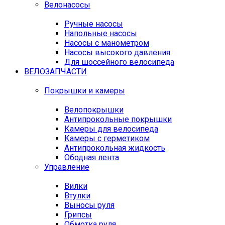
Велонасосы
Ручные насосы
Напольные насосы
Насосы с манометром
Насосы высокого давления
Для шоссейного велосипеда
ВЕЛОЗАПЧАСТИ
Покрышки и камеры
Велопокрышки
Антипрокольные покрышки
Камеры для велосипеда
Камеры с герметиком
Антипрокольная жидкость
Ободная лента
Управление
Вилки
Втулки
Выносы руля
Грипсы
Обмотка руля