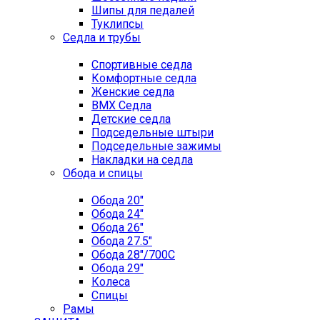
Шипы для педалей
Туклипсы
Седла и трубы
Спортивные седла
Комфортные седла
Женские седла
BMX Седла
Детские седла
Подседельные штыри
Подседельные зажимы
Накладки на седла
Обода и спицы
Обода 20"
Обода 24"
Обода 26"
Обода 27.5"
Обода 28"/700C
Обода 29"
Колеса
Спицы
Рамы