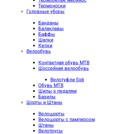
Термобелье меринос
Термоноски
Головные уборы
Банданы
Балаклавы
Баффы
Шапки
Кепки
Велообувь
Контактная обувь MTB
Шоссейная велообувь
Велотуфли Sidi
Обувь MTB
Шипы к педалям
Бахилы
Шорты и Штаны
Велошорты
Велошорты с памперсом
Штаны
Велотрусы