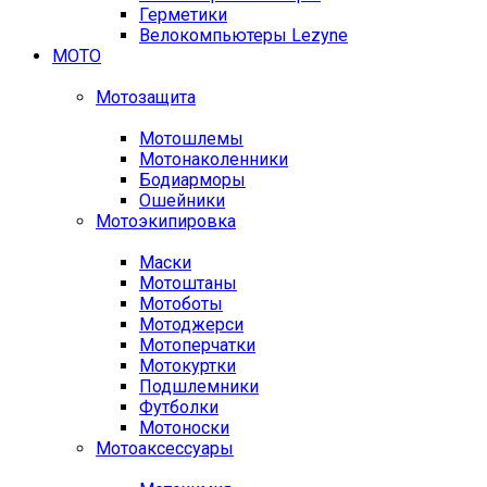
Герметики
Велокомпьютеры Lezyne
МОТО
Мотозащита
Мотошлемы
Мотонаколенники
Бодиарморы
Ошейники
Мотоэкипировка
Маски
Мотоштаны
Мотоботы
Мотоджерси
Мотоперчатки
Мотокуртки
Подшлемники
Футболки
Мотоноски
Мотоаксессуары