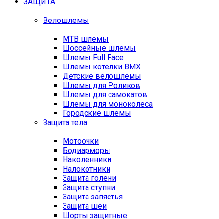
ЗАЩИТА
Велошлемы
MTB шлемы
Шоссейные шлемы
Шлемы Full Face
Шлемы котелки BMX
Детские велошлемы
Шлемы для Роликов
Шлемы для самокатов
Шлемы для моноколеса
Городские шлемы
Защита тела
Мотоочки
Бодиарморы
Наколенники
Налокотники
Защита голени
Защита ступни
Защита запястья
Защита шеи
Шорты защитные