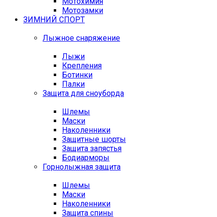
Мотохимия
Мотозамки
ЗИМНИЙ СПОРТ
Лыжное снаряжение
Лыжи
Крепления
Ботинки
Палки
Защита для сноуборда
Шлемы
Маски
Наколенники
Защитные шорты
Защита запястья
Бодиарморы
Горнолыжная защита
Шлемы
Маски
Наколенники
Защита спины