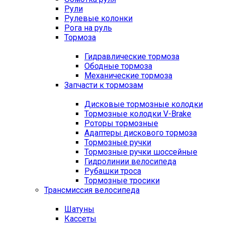
Рули
Рулевые колонки
Рога на руль
Тормоза
Гидравлические тормоза
Ободные тормоза
Механические тормоза
Запчасти к тормозам
Дисковые тормозные колодки
Тормозные колодки V-Brake
Роторы тормозные
Адаптеры дискового тормоза
Тормозные ручки
Тормозные ручки шоссейные
Гидролинии велосипеда
Рубашки троса
Тормозные тросики
Трансмиссия велосипеда
Шатуны
Кассеты