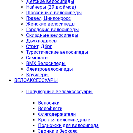
Детские велосипеды
Найнеры (29 дюймов)
Шоссейные велосипеды
Гравел, Циклокросс
Женские велосипеды
Городcкие велосипеды
Складные велосипеды
Двухподвесы
Стрит, Дёрт
Туристические велосипеды
Самокаты
BMX Велосипеды
Электровелосипеды
Круизеры
ВЕЛОАКСЕССУАРЫ
Популярные велоаксессуары
Велоочки
Велофляги
Флягодержатели
Крылья велосипедные
Подножки для велосипеда
Звонки и Зеркала