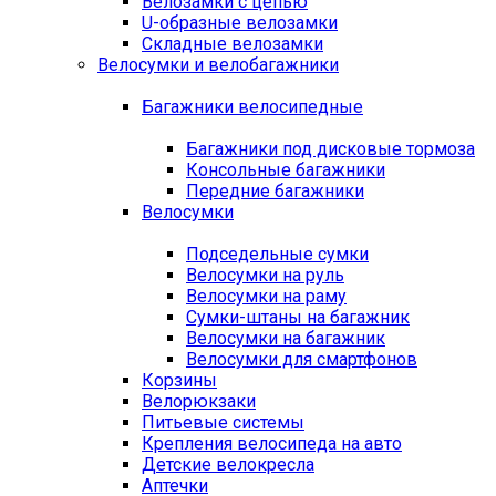
Велозамки с цепью
U-образные велозамки
Складные велозамки
Велосумки и велобагажники
Багажники велосипедные
Багажники под дисковые тормоза
Консольные багажники
Передние багажники
Велосумки
Подседельные сумки
Велосумки на руль
Велосумки на раму
Сумки-штаны на багажник
Велосумки на багажник
Велосумки для смартфонов
Корзины
Велорюкзаки
Питьевые системы
Крепления велосипеда на авто
Детские велокресла
Аптечки