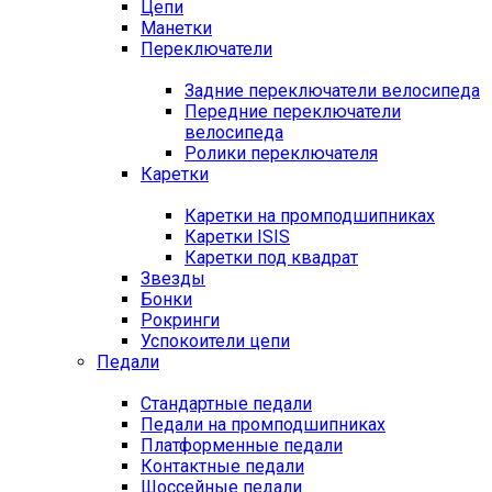
Цепи
Манетки
Переключатели
Задние переключатели велосипеда
Передние переключатели
велосипеда
Ролики переключателя
Каретки
Каретки на промподшипниках
Каретки ISIS
Каретки под квадрат
Звезды
Бонки
Рокринги
Успокоители цепи
Педали
Стандартные педали
Педали на промподшипниках
Платформенные педали
Контактные педали
Шоссейные педали