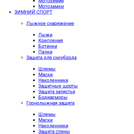
Мотохимия
Мотозамки
ЗИМНИЙ СПОРТ
Лыжное снаряжение
Лыжи
Крепления
Ботинки
Палки
Защита для сноуборда
Шлемы
Маски
Наколенники
Защитные шорты
Защита запястья
Бодиарморы
Горнолыжная защита
Шлемы
Маски
Наколенники
Защита спины