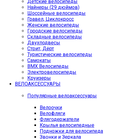
Детские велосипеды
Найнеры (29 дюймов)
Шоссейные велосипеды
Гравел, Циклокросс
Женские велосипеды
Городcкие велосипеды
Складные велосипеды
Двухподвесы
Стрит, Дёрт
Туристические велосипеды
Самокаты
BMX Велосипеды
Электровелосипеды
Круизеры
ВЕЛОАКСЕССУАРЫ
Популярные велоаксессуары
Велоочки
Велофляги
Флягодержатели
Крылья велосипедные
Подножки для велосипеда
Звонки и Зеркала