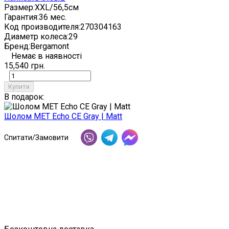
Размер:
XXL/56,5см
Гарантия:
36 мес.
Код производителя:
270304163
Диаметр колеса:
29
Бренд:
Bergamont
Немає в наявності
15,540 грн.
Купити
В подарок:
Шолом MET Echo CE Gray | Matt
Спитати/Замовити