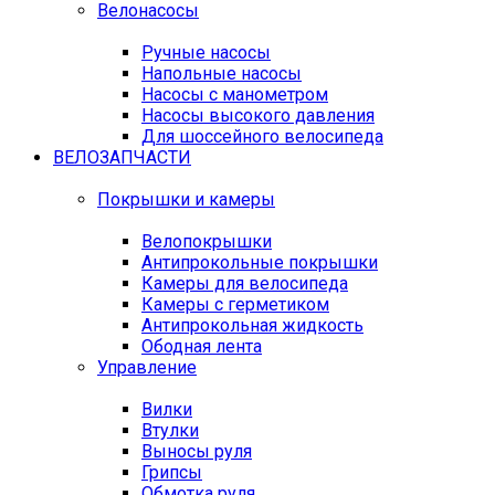
Велонасосы
Ручные насосы
Напольные насосы
Насосы с манометром
Насосы высокого давления
Для шоссейного велосипеда
ВЕЛОЗАПЧАСТИ
Покрышки и камеры
Велопокрышки
Антипрокольные покрышки
Камеры для велосипеда
Камеры с герметиком
Антипрокольная жидкость
Ободная лента
Управление
Вилки
Втулки
Выносы руля
Грипсы
Обмотка руля