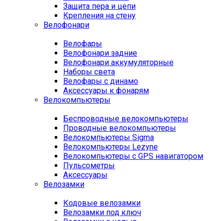
Защита пера и цепи
Крепления на стену
Велофонари
Велофары
Велофонари задние
Велофонари аккумуляторные
Наборы света
Велофары с динамо
Аксессуары к фонарям
Велокомпьютеры
Беспроводные велокомпьютеры
Проводные велокомпьютеры
Велокомпьютеры Sigma
Велокомпьютеры Lezyne
Велокомпьютеры с GPS навигатором
Пульсометры
Аксессуары
Велозамки
Кодовые велозамки
Велозамки под ключ