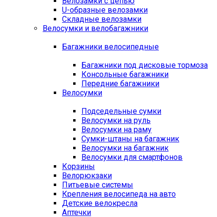
Велозамки с цепью
U-образные велозамки
Складные велозамки
Велосумки и велобагажники
Багажники велосипедные
Багажники под дисковые тормоза
Консольные багажники
Передние багажники
Велосумки
Подседельные сумки
Велосумки на руль
Велосумки на раму
Сумки-штаны на багажник
Велосумки на багажник
Велосумки для смартфонов
Корзины
Велорюкзаки
Питьевые системы
Крепления велосипеда на авто
Детские велокресла
Аптечки