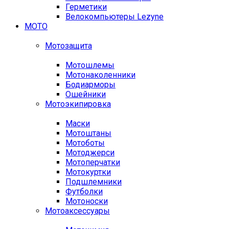
Герметики
Велокомпьютеры Lezyne
МОТО
Мотозащита
Мотошлемы
Мотонаколенники
Бодиарморы
Ошейники
Мотоэкипировка
Маски
Мотоштаны
Мотоботы
Мотоджерси
Мотоперчатки
Мотокуртки
Подшлемники
Футболки
Мотоноски
Мотоаксессуары