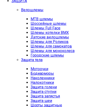
ЗАЩИТА
Велошлемы
MTB шлемы
Шоссейные шлемы
Шлемы Full Face
Шлемы котелки BMX
Детские велошлемы
Шлемы для Роликов
Шлемы для самокатов
Шлемы для моноколеса
Городские шлемы
Защита тела
Мотоочки
Бодиарморы
Наколенники
Налокотники
Защита голени
Защита ступни
Защита запястья
Защита шеи
Шорты защитные