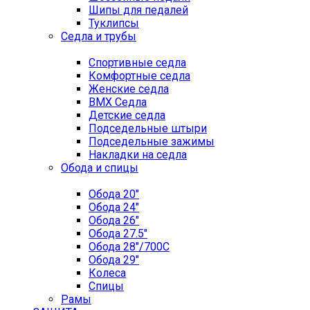
Шипы для педалей
Туклипсы
Седла и трубы
Спортивные седла
Комфортные седла
Женские седла
BMX Седла
Детские седла
Подседельные штыри
Подседельные зажимы
Накладки на седла
Обода и спицы
Обода 20"
Обода 24"
Обода 26"
Обода 27.5"
Обода 28"/700C
Обода 29"
Колеса
Спицы
Рамы