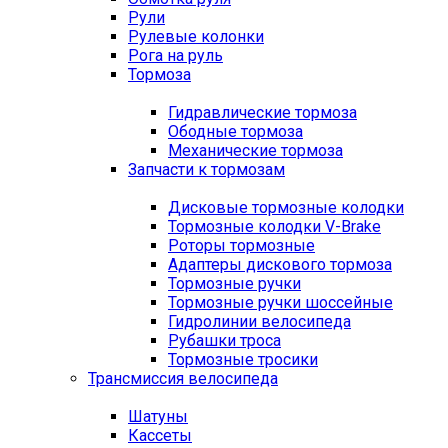
Рули
Рулевые колонки
Рога на руль
Тормоза
Гидравлические тормоза
Ободные тормоза
Механические тормоза
Запчасти к тормозам
Дисковые тормозные колодки
Тормозные колодки V-Brake
Роторы тормозные
Адаптеры дискового тормоза
Тормозные ручки
Тормозные ручки шоссейные
Гидролинии велосипеда
Рубашки троса
Тормозные тросики
Трансмиссия велосипеда
Шатуны
Кассеты