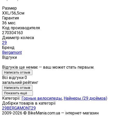
Размер
XXL/56,5см
Гарантия
36 мес.
Код производителя
270304163
Диаметр колеса
29
Бренд
Bergamont
Відгуки
Відгуків ще немає — ваш может стать первым.
Написать отзыв
Всі відгуки
0
загальний рейтинг
Написать отзыв
Показать ещё
Категорії:
Горные велосипеды
,
Найнеры (29 дюймов)
Добірки товарів в категорії
29
BERGAMONT
29
2009-2026 © BikeMania.com.ua — інтернет-магазин