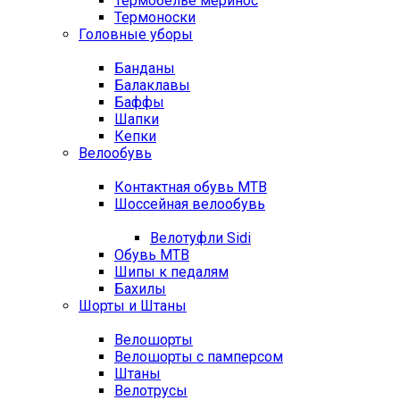
Термобелье меринос
Термоноски
Головные уборы
Банданы
Балаклавы
Баффы
Шапки
Кепки
Велообувь
Контактная обувь MTB
Шоссейная велообувь
Велотуфли Sidi
Обувь MTB
Шипы к педалям
Бахилы
Шорты и Штаны
Велошорты
Велошорты с памперсом
Штаны
Велотрусы