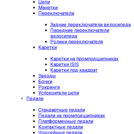
Цепи
Манетки
Переключатели
Задние переключатели велосипеда
Передние переключатели
велосипеда
Ролики переключателя
Каретки
Каретки на промподшипниках
Каретки ISIS
Каретки под квадрат
Звезды
Бонки
Рокринги
Успокоители цепи
Педали
Стандартные педали
Педали на промподшипниках
Платформенные педали
Контактные педали
Шоссейные педали