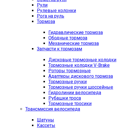
Рули
Рулевые колонки
Рога на руль
Тормоза
Гидравлические тормоза
Ободные тормоза
Механические тормоза
Запчасти к тормозам
Дисковые тормозные колодки
Тормозные колодки V-Brake
Роторы тормозные
Адаптеры дискового тормоза
Тормозные ручки
Тормозные ручки шоссейные
Гидролинии велосипеда
Рубашки троса
Тормозные тросики
Трансмиссия велосипеда
Шатуны
Кассеты