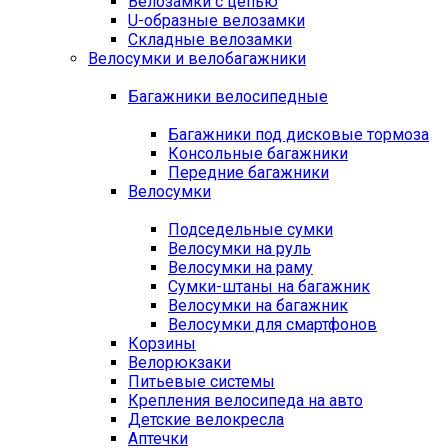
Велозамки с цепью
U-образные велозамки
Складные велозамки
Велосумки и велобагажники
Багажники велосипедные
Багажники под дисковые тормоза
Консольные багажники
Передние багажники
Велосумки
Подседельные сумки
Велосумки на руль
Велосумки на раму
Сумки-штаны на багажник
Велосумки на багажник
Велосумки для смартфонов
Корзины
Велорюкзаки
Питьевые системы
Крепления велосипеда на авто
Детские велокресла
Аптечки