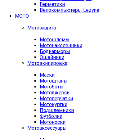
Герметики
Велокомпьютеры Lezyne
МОТО
Мотозащита
Мотошлемы
Мотонаколенники
Бодиарморы
Ошейники
Мотоэкипировка
Маски
Мотоштаны
Мотоботы
Мотоджерси
Мотоперчатки
Мотокуртки
Подшлемники
Футболки
Мотоноски
Мотоаксессуары