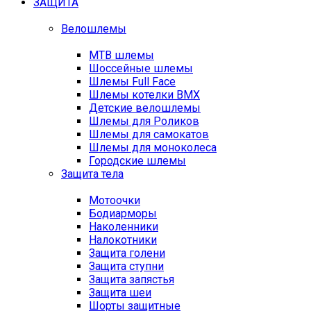
ЗАЩИТА
Велошлемы
MTB шлемы
Шоссейные шлемы
Шлемы Full Face
Шлемы котелки BMX
Детские велошлемы
Шлемы для Роликов
Шлемы для самокатов
Шлемы для моноколеса
Городские шлемы
Защита тела
Мотоочки
Бодиарморы
Наколенники
Налокотники
Защита голени
Защита ступни
Защита запястья
Защита шеи
Шорты защитные