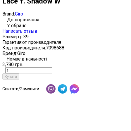
Lace т. Shadow W
Brand:
Giro
До порівняння
У обране
Написать отзыв
Размер:
р.39
Гарантия:
от производителя
Код производителя:
7098688
Бренд:
Giro
Немає в наявності
3,780 грн.
Купити
Спитати/Замовити