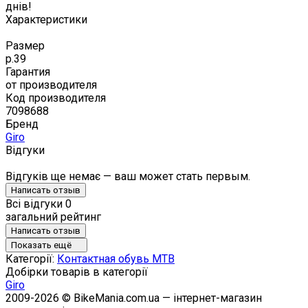
днів!
Характеристики
Размер
р.39
Гарантия
от производителя
Код производителя
7098688
Бренд
Giro
Відгуки
Відгуків ще немає — ваш может стать первым.
Написать отзыв
Всі відгуки
0
загальний рейтинг
Написать отзыв
Показать ещё
Категорії:
Контактная обувь MTB
Добірки товарів в категорії
Giro
2009-2026 © BikeMania.com.ua — інтернет-магазин