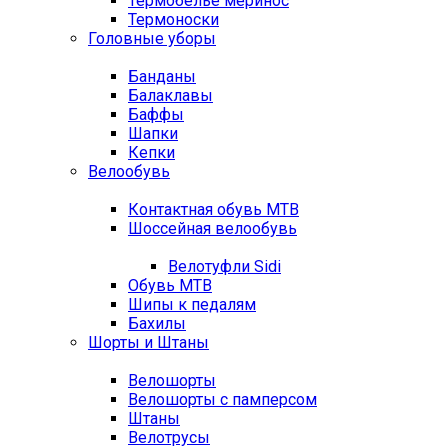
Термобелье меринос
Термоноски
Головные уборы
Банданы
Балаклавы
Баффы
Шапки
Кепки
Велообувь
Контактная обувь MTB
Шоссейная велообувь
Велотуфли Sidi
Обувь MTB
Шипы к педалям
Бахилы
Шорты и Штаны
Велошорты
Велошорты с памперсом
Штаны
Велотрусы