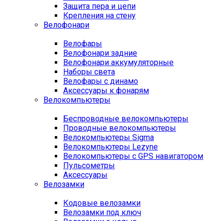
Защита пера и цепи
Крепления на стену
Велофонари
Велофары
Велофонари задние
Велофонари аккумуляторные
Наборы света
Велофары с динамо
Аксессуары к фонарям
Велокомпьютеры
Беспроводные велокомпьютеры
Проводные велокомпьютеры
Велокомпьютеры Sigma
Велокомпьютеры Lezyne
Велокомпьютеры с GPS навигатором
Пульсометры
Аксессуары
Велозамки
Кодовые велозамки
Велозамки под ключ