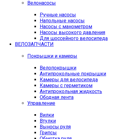
Велонасосы
Ручные насосы
Напольные насосы
Насосы с манометром
Насосы высокого давления
Для шоссейного велосипеда
ВЕЛОЗАПЧАСТИ
Покрышки и камеры
Велопокрышки
Антипрокольные покрышки
Камеры для велосипеда
Камеры с герметиком
Антипрокольная жидкость
Ободная лента
Управление
Вилки
Втулки
Выносы руля
Грипсы
Обмотка руля