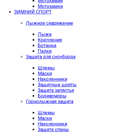
Мотохимия
Мотозамки
ЗИМНИЙ СПОРТ
Лыжное снаряжение
Лыжи
Крепления
Ботинки
Палки
Защита для сноуборда
Шлемы
Маски
Наколенники
Защитные шорты
Защита запястья
Бодиарморы
Горнолыжная защита
Шлемы
Маски
Наколенники
Защита спины