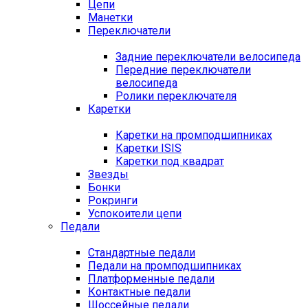
Цепи
Манетки
Переключатели
Задние переключатели велосипеда
Передние переключатели
велосипеда
Ролики переключателя
Каретки
Каретки на промподшипниках
Каретки ISIS
Каретки под квадрат
Звезды
Бонки
Рокринги
Успокоители цепи
Педали
Стандартные педали
Педали на промподшипниках
Платформенные педали
Контактные педали
Шоссейные педали