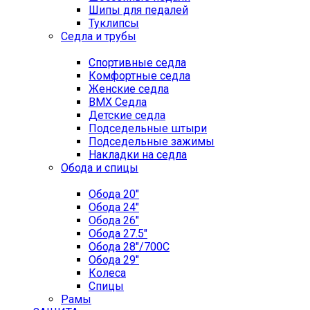
Шипы для педалей
Туклипсы
Седла и трубы
Спортивные седла
Комфортные седла
Женские седла
BMX Седла
Детские седла
Подседельные штыри
Подседельные зажимы
Накладки на седла
Обода и спицы
Обода 20"
Обода 24"
Обода 26"
Обода 27.5"
Обода 28"/700C
Обода 29"
Колеса
Спицы
Рамы