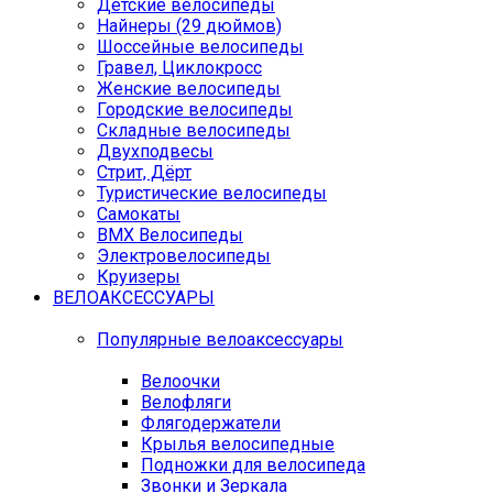
Детские велосипеды
Найнеры (29 дюймов)
Шоссейные велосипеды
Гравел, Циклокросс
Женские велосипеды
Городcкие велосипеды
Складные велосипеды
Двухподвесы
Стрит, Дёрт
Туристические велосипеды
Самокаты
BMX Велосипеды
Электровелосипеды
Круизеры
ВЕЛОАКСЕССУАРЫ
Популярные велоаксессуары
Велоочки
Велофляги
Флягодержатели
Крылья велосипедные
Подножки для велосипеда
Звонки и Зеркала