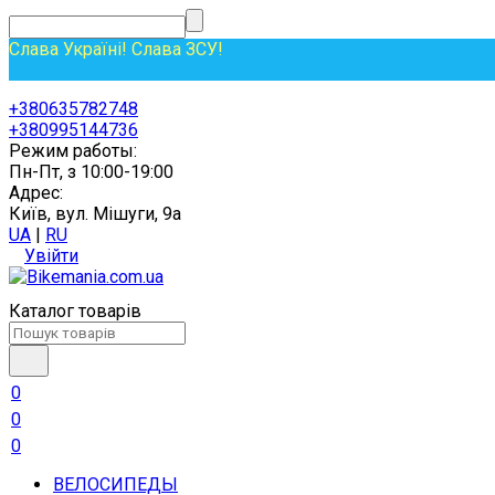
Слава Україні! Слава ЗСУ!
+380635782748
+380995144736
Режим работы:
Пн-Пт, з 10:00-19:00
Адрес:
Київ, вул. Мішуги, 9а
UA
|
RU
Увійти
Каталог товарів
0
0
0
ВЕЛОСИПЕДЫ