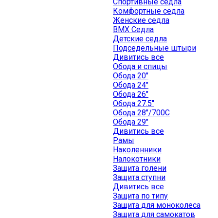
Спортивные седла
Комфортные седла
Женские седла
BMX Седла
Детские седла
Подседельные штыри
Дивитись все
Обода и спицы
Обода 20"
Обода 24"
Обода 26"
Обода 27.5"
Обода 28"/700C
Обода 29"
Дивитись все
Рамы
Наколенники
Налокотники
Защита голени
Защита ступни
Дивитись все
Защита по типу
Защита для моноколеса
Защита для самокатов