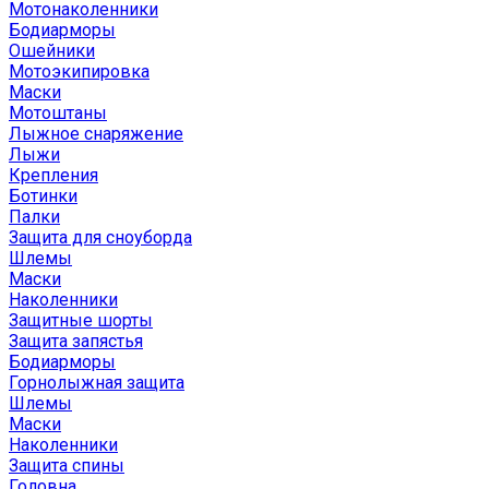
Мотонаколенники
Бодиарморы
Ошейники
Мотоэкипировка
Маски
Мотоштаны
Лыжное снаряжение
Лыжи
Крепления
Ботинки
Палки
Защита для сноуборда
Шлемы
Маски
Наколенники
Защитные шорты
Защита запястья
Бодиарморы
Горнолыжная защита
Шлемы
Маски
Наколенники
Защита спины
Головна