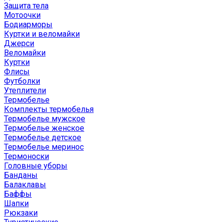
Защита тела
Мотоочки
Бодиарморы
Куртки и веломайки
Джерси
Веломайки
Куртки
Флисы
Футболки
Утеплители
Термобелье
Комплекты термобелья
Термобелье мужское
Термобелье женское
Термобелье детское
Термобелье меринос
Термоноски
Головные уборы
Банданы
Балаклавы
Баффы
Шапки
Рюкзаки