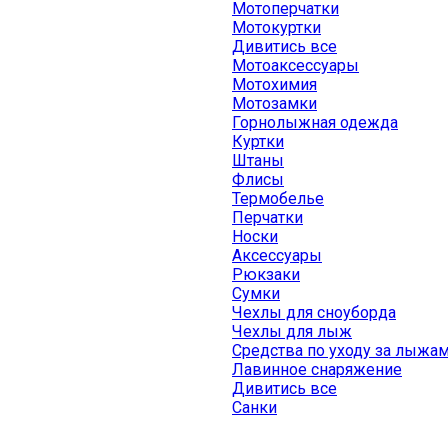
Мотоперчатки
Мотокуртки
Дивитись все
Мотоаксессуары
Мотохимия
Мотозамки
Горнолыжная одежда
Куртки
Штаны
Флисы
Термобелье
Перчатки
Носки
Аксессуары
Рюкзаки
Сумки
Чехлы для сноуборда
Чехлы для лыж
Средства по уходу за лыжа
Лавинное снаряжение
Дивитись все
Санки