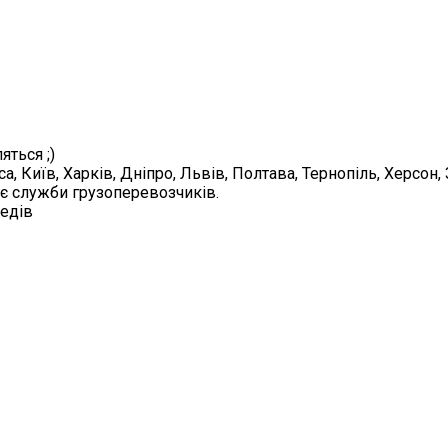
яться ;)
а, Київ, Харків, Дніпро, Львів, Полтава, Тернопіль, Херсон
 є служби грузоперевозчиків.
педів