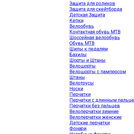
Защита для роликов
Защита для скейтборда
Детская Защита
Кепки
Велообувь
Контактная обувь MTB
Шоссейная велообувь
Обувь MTB
Шипы к педалям
Бахилы
Шорты и Штаны
Велошорты
Велошорты с памперсом
Штаны
Велотрусы
Носки
Перчатки
Перчатки с длинным пальц
Перчатки без пальцев
Велоперчатки зимние
Велоперчатки женские
Детские перчатки
Фонари