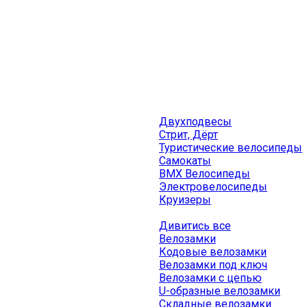
Двухподвесы
Стрит, Дёрт
Туристические велосипеды
Самокаты
BMX Велосипеды
Электровелосипеды
Круизеры
Дивитись все
Велозамки
Кодовые велозамки
Велозамки под ключ
Велозамки с цепью
U-образные велозамки
Складные велозамки