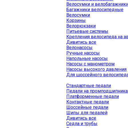
Велосумки и велобагажник
Багажники велосипедные
Велосумки
Корзины
Велорюкзаки
Питьевые системы
Крепления велосипеда на а
Дивитись все
Велонасосы
Ручные насосы
Напольные насосы
Насосы с манометром
Насосы высокого давления
Для шоссейного велосипед
Стандартные педали
Педали на промподшипника
Платформенные педали
Контактные педали
Шоссейные педали
Шипы для педалей
Дивитись все
Седла и трубы