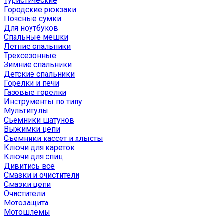
Туристические
Городские рюкзаки
Поясные сумки
Для ноутбуков
Спальные мешки
Летние спальники
Трехсезонные
Зимние спальники
Детские спальники
Горелки и печи
Газовые горелки
Инструменты по типу
Мультитулы
Сьемники шатунов
Выжимки цепи
Съемники кассет и хлысты
Ключи для кареток
Ключи для спиц
Дивитись все
Смазки и очистители
Смазки цепи
Очистители
Мотозащита
Мотошлемы