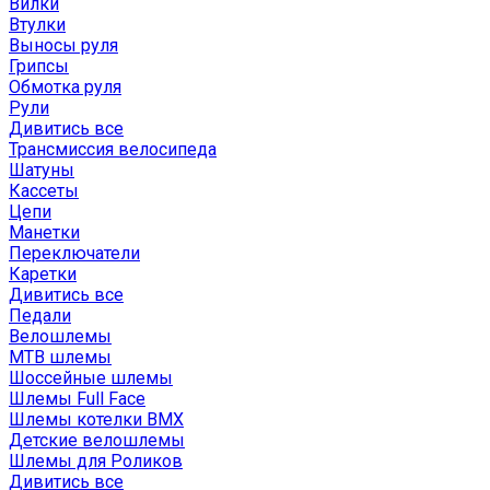
Вилки
Втулки
Выносы руля
Грипсы
Обмотка руля
Рули
Дивитись все
Трансмиссия велосипеда
Шатуны
Кассеты
Цепи
Манетки
Переключатели
Каретки
Дивитись все
Педали
Велошлемы
MTB шлемы
Шоссейные шлемы
Шлемы Full Face
Шлемы котелки BMX
Детские велошлемы
Шлемы для Роликов
Дивитись все