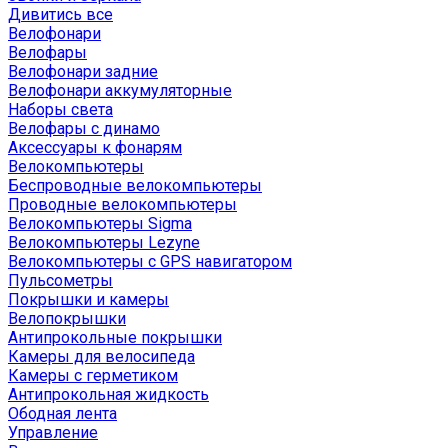
Дивитись все
Велофонари
Велофары
Велофонари задние
Велофонари аккумуляторные
Наборы света
Велофары с динамо
Аксессуары к фонарям
Велокомпьютеры
Беспроводные велокомпьютеры
Проводные велокомпьютеры
Велокомпьютеры Sigma
Велокомпьютеры Lezyne
Велокомпьютеры с GPS навигатором
Пульсометры
Покрышки и камеры
Велопокрышки
Антипрокольные покрышки
Камеры для велосипеда
Камеры с герметиком
Антипрокольная жидкость
Ободная лента
Управление