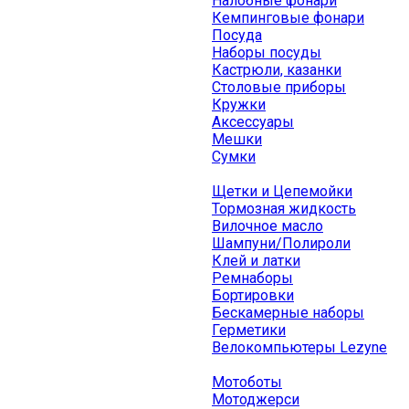
Налобные фонари
Кемпинговые фонари
Посуда
Наборы посуды
Кастрюли, казанки
Столовые приборы
Кружки
Аксессуары
Мешки
Сумки
Щетки и Цепемойки
Тормозная жидкость
Вилочное масло
Шампуни/Полироли
Клей и латки
Ремнаборы
Бортировки
Бескамерные наборы
Герметики
Велокомпьютеры Lezyne
Мотоботы
Мотоджерси