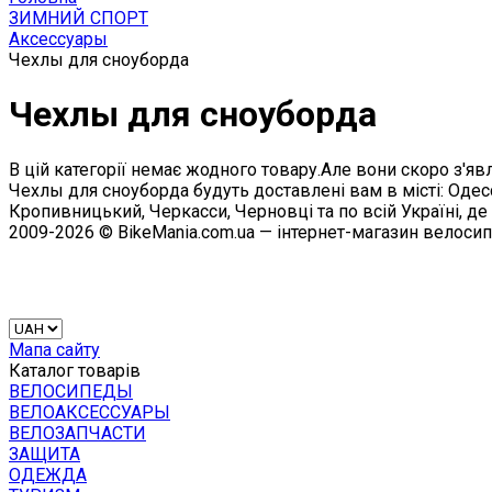
ЗИМНИЙ СПОРТ
Аксессуары
Чехлы для сноуборда
Чехлы для сноуборда
В цій категорії немає жодного товару.Але вони скоро з'явл
Чехлы для сноуборда будуть доставлені вам в місті: Одесс
Кропивницький, Черкасси, Черновці та по всій Україні, де
2009-2026 © BikeMania.com.ua — інтернет-магазин велоси
Мапа сайту
Каталог товарів
ВЕЛОСИПЕДЫ
ВЕЛОАКСЕССУАРЫ
ВЕЛОЗАПЧАСТИ
ЗАЩИТА
ОДЕЖДА