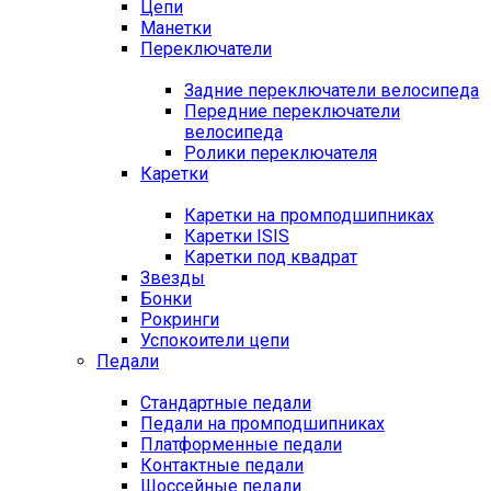
Цепи
Манетки
Переключатели
Задние переключатели велосипеда
Передние переключатели
велосипеда
Ролики переключателя
Каретки
Каретки на промподшипниках
Каретки ISIS
Каретки под квадрат
Звезды
Бонки
Рокринги
Успокоители цепи
Педали
Стандартные педали
Педали на промподшипниках
Платформенные педали
Контактные педали
Шоссейные педали