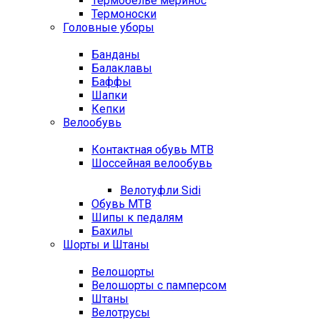
Термобелье меринос
Термоноски
Головные уборы
Банданы
Балаклавы
Баффы
Шапки
Кепки
Велообувь
Контактная обувь MTB
Шоссейная велообувь
Велотуфли Sidi
Обувь MTB
Шипы к педалям
Бахилы
Шорты и Штаны
Велошорты
Велошорты с памперсом
Штаны
Велотрусы