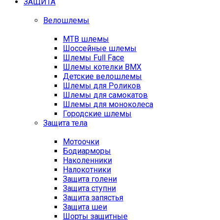
ЗАЩИТА
Велошлемы
MTB шлемы
Шоссейные шлемы
Шлемы Full Face
Шлемы котелки BMX
Детские велошлемы
Шлемы для Роликов
Шлемы для самокатов
Шлемы для моноколеса
Городские шлемы
Защита тела
Мотоочки
Бодиарморы
Наколенники
Налокотники
Защита голени
Защита ступни
Защита запястья
Защита шеи
Шорты защитные