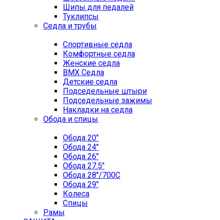
Шипы для педалей
Туклипсы
Седла и трубы
Спортивные седла
Комфортные седла
Женские седла
BMX Седла
Детские седла
Подседельные штыри
Подседельные зажимы
Накладки на седла
Обода и спицы
Обода 20"
Обода 24"
Обода 26"
Обода 27.5"
Обода 28"/700C
Обода 29"
Колеса
Спицы
Рамы