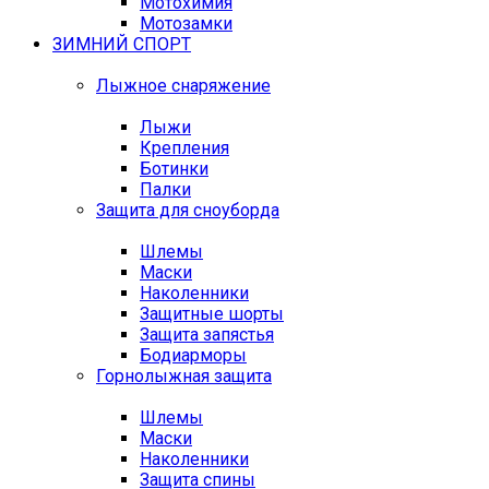
Мотохимия
Мотозамки
ЗИМНИЙ СПОРТ
Лыжное снаряжение
Лыжи
Крепления
Ботинки
Палки
Защита для сноуборда
Шлемы
Маски
Наколенники
Защитные шорты
Защита запястья
Бодиарморы
Горнолыжная защита
Шлемы
Маски
Наколенники
Защита спины