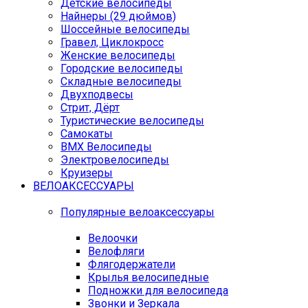
Детские велосипеды
Найнеры (29 дюймов)
Шоссейные велосипеды
Гравел, Циклокросс
Женские велосипеды
Городcкие велосипеды
Складные велосипеды
Двухподвесы
Стрит, Дёрт
Туристические велосипеды
Самокаты
BMX Велосипеды
Электровелосипеды
Круизеры
ВЕЛОАКСЕССУАРЫ
Популярные велоаксессуары
Велоочки
Велофляги
Флягодержатели
Крылья велосипедные
Подножки для велосипеда
Звонки и Зеркала