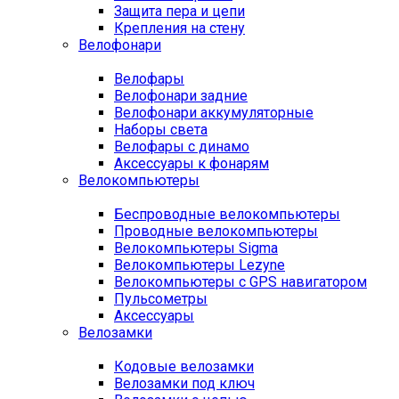
Защита пера и цепи
Крепления на стену
Велофонари
Велофары
Велофонари задние
Велофонари аккумуляторные
Наборы света
Велофары с динамо
Аксессуары к фонарям
Велокомпьютеры
Беспроводные велокомпьютеры
Проводные велокомпьютеры
Велокомпьютеры Sigma
Велокомпьютеры Lezyne
Велокомпьютеры с GPS навигатором
Пульсометры
Аксессуары
Велозамки
Кодовые велозамки
Велозамки под ключ