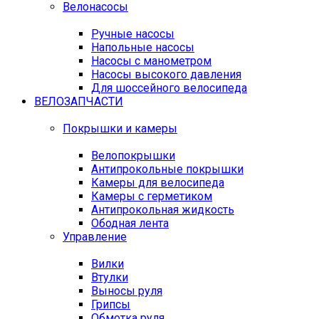
Велонасосы
Ручные насосы
Напольные насосы
Насосы с манометром
Насосы высокого давления
Для шоссейного велосипеда
ВЕЛОЗАПЧАСТИ
Покрышки и камеры
Велопокрышки
Антипрокольные покрышки
Камеры для велосипеда
Камеры с герметиком
Антипрокольная жидкость
Ободная лента
Управление
Вилки
Втулки
Выносы руля
Грипсы
Обмотка руля