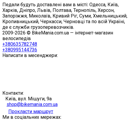
Педали будуть доставлені вам в місті: Одесса, Київ,
Харків, Дніпро, Львів, Полтава, Тернопіль, Херсон,
Запоріжжя, Миколаїв, Кривий Ріг, Суми, Хмельницький,
Кропивницький, Черкасси, Черновці та по всій Україні,
де є служби грузоперевозчиків.
2009-2026 © BikeMania.com.ua — інтернет-магазин
велосипедів
+380635782748
+380995144736
Написати в месенджери:
Контакти:
Київ, вул. Мішуги, 9а
shop@bikemania.com.ua
Прокласти маршрут
Ми в соціальних мережах: