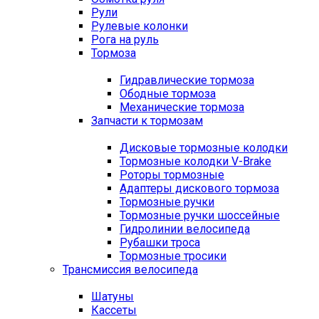
Рули
Рулевые колонки
Рога на руль
Тормоза
Гидравлические тормоза
Ободные тормоза
Механические тормоза
Запчасти к тормозам
Дисковые тормозные колодки
Тормозные колодки V-Brake
Роторы тормозные
Адаптеры дискового тормоза
Тормозные ручки
Тормозные ручки шоссейные
Гидролинии велосипеда
Рубашки троса
Тормозные тросики
Трансмиссия велосипеда
Шатуны
Кассеты