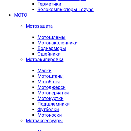
Герметики
Велокомпьютеры Lezyne
МОТО
Мотозащита
Мотошлемы
Мотонаколенники
Бодиарморы
Ошейники
Мотоэкипировка
Маски
Мотоштаны
Мотоботы
Мотоджерси
Мотоперчатки
Мотокуртки
Подшлемники
Футболки
Мотоноски
Мотоаксессуары