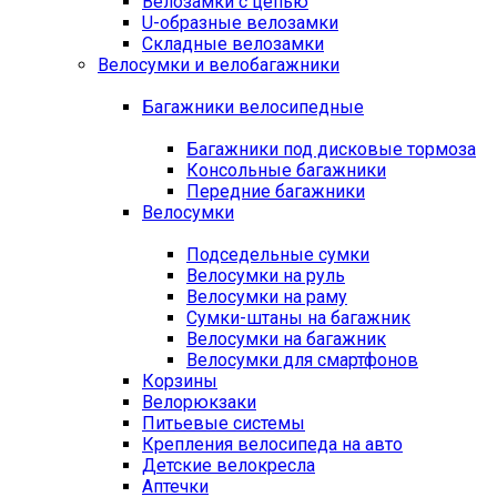
Велозамки с цепью
U-образные велозамки
Складные велозамки
Велосумки и велобагажники
Багажники велосипедные
Багажники под дисковые тормоза
Консольные багажники
Передние багажники
Велосумки
Подседельные сумки
Велосумки на руль
Велосумки на раму
Сумки-штаны на багажник
Велосумки на багажник
Велосумки для смартфонов
Корзины
Велорюкзаки
Питьевые системы
Крепления велосипеда на авто
Детские велокресла
Аптечки