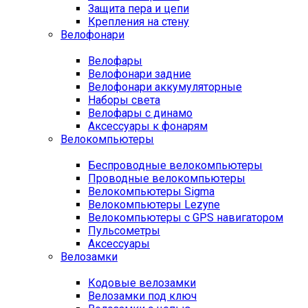
Защита пера и цепи
Крепления на стену
Велофонари
Велофары
Велофонари задние
Велофонари аккумуляторные
Наборы света
Велофары с динамо
Аксессуары к фонарям
Велокомпьютеры
Беспроводные велокомпьютеры
Проводные велокомпьютеры
Велокомпьютеры Sigma
Велокомпьютеры Lezyne
Велокомпьютеры с GPS навигатором
Пульсометры
Аксессуары
Велозамки
Кодовые велозамки
Велозамки под ключ