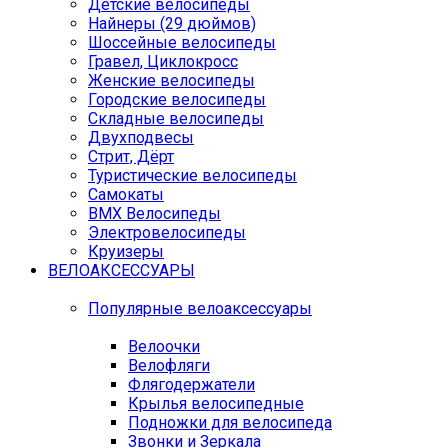
Детские велосипеды
Найнеры (29 дюймов)
Шоссейные велосипеды
Гравел, Циклокросс
Женские велосипеды
Городcкие велосипеды
Складные велосипеды
Двухподвесы
Стрит, Дёрт
Туристические велосипеды
Самокаты
BMX Велосипеды
Электровелосипеды
Круизеры
ВЕЛОАКСЕССУАРЫ
Популярные велоаксессуары
Велоочки
Велофляги
Флягодержатели
Крылья велосипедные
Подножки для велосипеда
Звонки и Зеркала