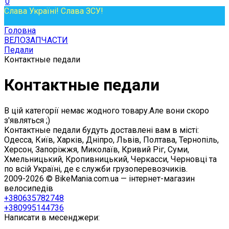
0
Слава Україні! Слава ЗСУ!
Головна
ВЕЛОЗАПЧАСТИ
Педали
Контактные педали
Контактные педали
В цій категорії немає жодного товару.Але вони скоро
з'являться ;)
Контактные педали будуть доставлені вам в місті:
Одесса, Київ, Харків, Дніпро, Львів, Полтава, Тернопіль,
Херсон, Запоріжжя, Миколаїв, Кривий Ріг, Суми,
Хмельницький, Кропивницький, Черкасси, Черновці та
по всій Україні, де є служби грузоперевозчиків.
2009-2026 © BikeMania.com.ua — інтернет-магазин
велосипедів
+380635782748
+380995144736
Написати в месенджери: