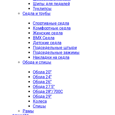
Шипы для педалей
Туклипсы
Седла и трубы
Спортивные седла
Комфортные седла
Женские седла
BMX Седла
Детские седла
Подседельные штыри
Подседельные зажимы
Накладки на седла
Обода и спицы
Обода 20"
Обода 24"
Обода 26"
Обода 27.5"
Обода 28"/700C
Обода 29"
Колеса
Спицы
Рамы