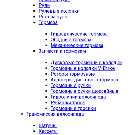
Рули
Рулевые колонки
Рога на руль
Тормоза
Гидравлические тормоза
Ободные тормоза
Механические тормоза
Запчасти к тормозам
Дисковые тормозные колодки
Тормозные колодки V-Brake
Роторы тормозные
Адаптеры дискового тормоза
Тормозные ручки
Тормозные ручки шоссейные
Гидролинии велосипеда
Рубашки троса
Тормозные тросики
Трансмиссия велосипеда
Шатуны
Кассеты