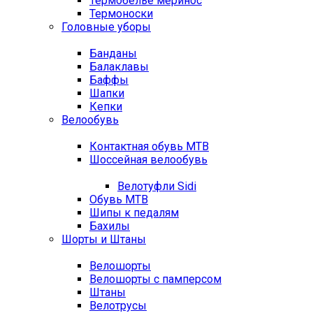
Термобелье меринос
Термоноски
Головные уборы
Банданы
Балаклавы
Баффы
Шапки
Кепки
Велообувь
Контактная обувь MTB
Шоссейная велообувь
Велотуфли Sidi
Обувь MTB
Шипы к педалям
Бахилы
Шорты и Штаны
Велошорты
Велошорты с памперсом
Штаны
Велотрусы