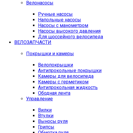
Велонасосы
Ручные насосы
Напольные насосы
Насосы с манометром
Насосы высокого давления
Для шоссейного велосипеда
ВЕЛОЗАПЧАСТИ
Покрышки и камеры
Велопокрышки
Антипрокольные покрышки
Камеры для велосипеда
Камеры с герметиком
Антипрокольная жидкость
Ободная лента
Управление
Вилки
Втулки
Выносы руля
Грипсы
Обмотка руля