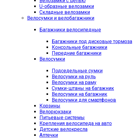
Велозамки с цепью
U-образные велозамки
Складные велозамки
Велосумки и велобагажники
Багажники велосипедные
Багажники под дисковые тормоза
Консольные багажники
Передние багажники
Велосумки
Подседельные сумки
Велосумки на руль
Велосумки на раму
Сумки-штаны на багажник
Велосумки на багажник
Велосумки для смартфонов
Корзины
Велорюкзаки
Питьевые системы
Крепления велосипеда на авто
Детские велокресла
Аптечки