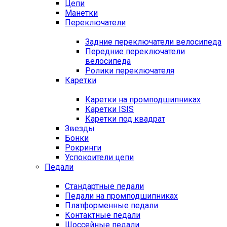
Цепи
Манетки
Переключатели
Задние переключатели велосипеда
Передние переключатели
велосипеда
Ролики переключателя
Каретки
Каретки на промподшипниках
Каретки ISIS
Каретки под квадрат
Звезды
Бонки
Рокринги
Успокоители цепи
Педали
Стандартные педали
Педали на промподшипниках
Платформенные педали
Контактные педали
Шоссейные педали