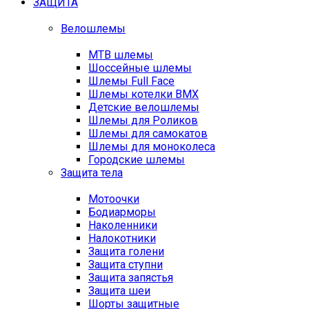
ЗАЩИТА
Велошлемы
MTB шлемы
Шоссейные шлемы
Шлемы Full Face
Шлемы котелки BMX
Детские велошлемы
Шлемы для Роликов
Шлемы для самокатов
Шлемы для моноколеса
Городские шлемы
Защита тела
Мотоочки
Бодиарморы
Наколенники
Налокотники
Защита голени
Защита ступни
Защита запястья
Защита шеи
Шорты защитные