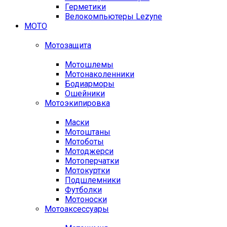
Герметики
Велокомпьютеры Lezyne
МОТО
Мотозащита
Мотошлемы
Мотонаколенники
Бодиарморы
Ошейники
Мотоэкипировка
Маски
Мотоштаны
Мотоботы
Мотоджерси
Мотоперчатки
Мотокуртки
Подшлемники
Футболки
Мотоноски
Мотоаксессуары