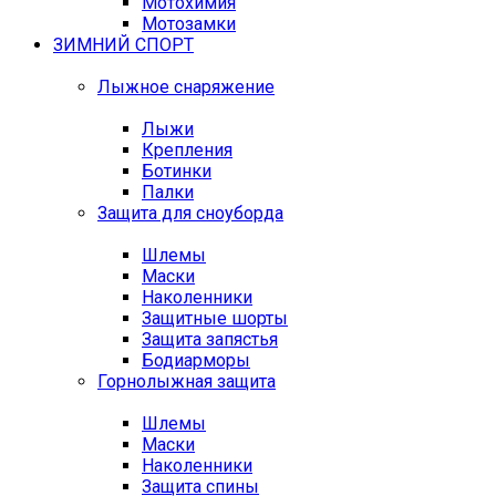
Мотохимия
Мотозамки
ЗИМНИЙ СПОРТ
Лыжное снаряжение
Лыжи
Крепления
Ботинки
Палки
Защита для сноуборда
Шлемы
Маски
Наколенники
Защитные шорты
Защита запястья
Бодиарморы
Горнолыжная защита
Шлемы
Маски
Наколенники
Защита спины