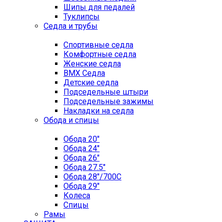
Шипы для педалей
Туклипсы
Седла и трубы
Спортивные седла
Комфортные седла
Женские седла
BMX Седла
Детские седла
Подседельные штыри
Подседельные зажимы
Накладки на седла
Обода и спицы
Обода 20"
Обода 24"
Обода 26"
Обода 27.5"
Обода 28"/700C
Обода 29"
Колеса
Спицы
Рамы