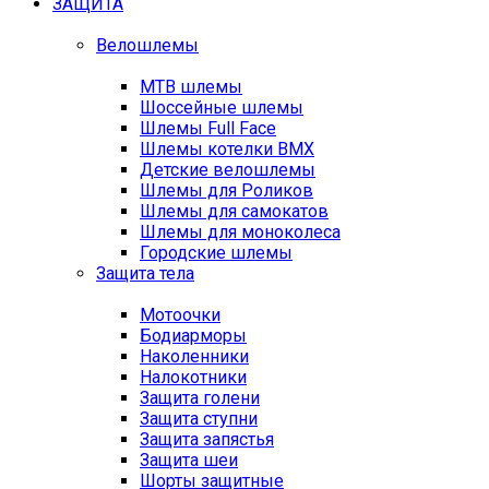
ЗАЩИТА
Велошлемы
MTB шлемы
Шоссейные шлемы
Шлемы Full Face
Шлемы котелки BMX
Детские велошлемы
Шлемы для Роликов
Шлемы для самокатов
Шлемы для моноколеса
Городские шлемы
Защита тела
Мотоочки
Бодиарморы
Наколенники
Налокотники
Защита голени
Защита ступни
Защита запястья
Защита шеи
Шорты защитные