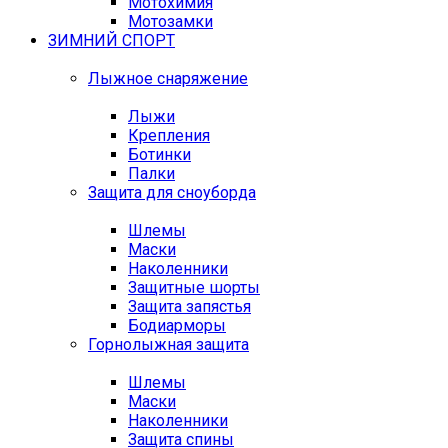
Мотохимия
Мотозамки
ЗИМНИЙ СПОРТ
Лыжное снаряжение
Лыжи
Крепления
Ботинки
Палки
Защита для сноуборда
Шлемы
Маски
Наколенники
Защитные шорты
Защита запястья
Бодиарморы
Горнолыжная защита
Шлемы
Маски
Наколенники
Защита спины