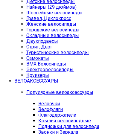
Детские велосипеды
Найнеры (29 дюймов)
Шоссейные велосипеды
Гравел, Циклокросс
Женские велосипеды
Городcкие велосипеды
Складные велосипеды
Двухподвесы
Стрит, Дёрт
Туристические велосипеды
Самокаты
BMX Велосипеды
Электровелосипеды
Круизеры
ВЕЛОАКСЕССУАРЫ
Популярные велоаксессуары
Велоочки
Велофляги
Флягодержатели
Крылья велосипедные
Подножки для велосипеда
Звонки и Зеркала