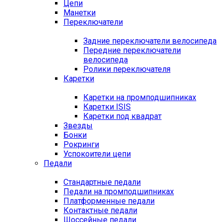
Цепи
Манетки
Переключатели
Задние переключатели велосипеда
Передние переключатели
велосипеда
Ролики переключателя
Каретки
Каретки на промподшипниках
Каретки ISIS
Каретки под квадрат
Звезды
Бонки
Рокринги
Успокоители цепи
Педали
Стандартные педали
Педали на промподшипниках
Платформенные педали
Контактные педали
Шоссейные педали