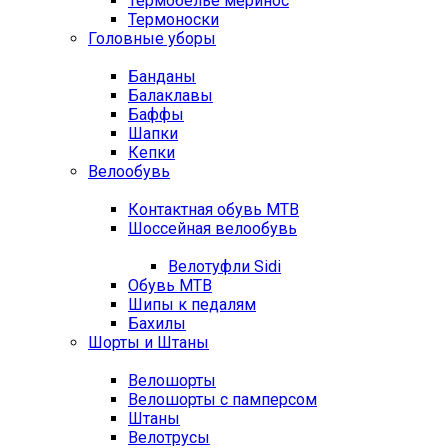
Термобелье меринос
Термоноски
Головные уборы
Банданы
Балаклавы
Баффы
Шапки
Кепки
Велообувь
Контактная обувь MTB
Шоссейная велообувь
Велотуфли Sidi
Обувь MTB
Шипы к педалям
Бахилы
Шорты и Штаны
Велошорты
Велошорты с памперсом
Штаны
Велотрусы