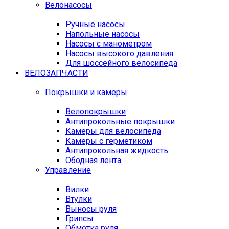
Велонасосы
Ручные насосы
Напольные насосы
Насосы с манометром
Насосы высокого давления
Для шоссейного велосипеда
ВЕЛОЗАПЧАСТИ
Покрышки и камеры
Велопокрышки
Антипрокольные покрышки
Камеры для велосипеда
Камеры с герметиком
Антипрокольная жидкость
Ободная лента
Управление
Вилки
Втулки
Выносы руля
Грипсы
Обмотка руля