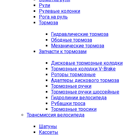
Рули
Рулевые колонки
Рога на руль
Тормоза
Гидравлические тормоза
Ободные тормоза
Механические тормоза
Запчасти к тормозам
Дисковые тормозные колодки
Тормозные колодки V-Brake
Роторы тормозные
Адаптеры дискового тормоза
Тормозные ручки
Тормозные ручки шоссейные
Гидролинии велосипеда
Рубашки троса
Тормозные тросики
Трансмиссия велосипеда
Шатуны
Кассеты