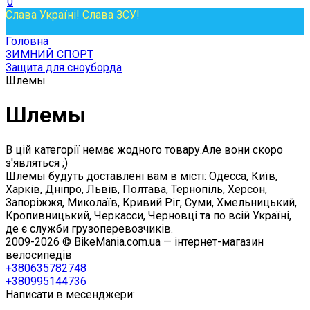
0
Слава Україні! Слава ЗСУ!
Головна
ЗИМНИЙ СПОРТ
Защита для сноуборда
Шлемы
Шлемы
В цій категорії немає жодного товару.Але вони скоро
з'являться ;)
Шлемы будуть доставлені вам в місті: Одесса, Київ,
Харків, Дніпро, Львів, Полтава, Тернопіль, Херсон,
Запоріжжя, Миколаїв, Кривий Ріг, Суми, Хмельницький,
Кропивницький, Черкасси, Черновці та по всій Україні,
де є служби грузоперевозчиків.
2009-2026 © BikeMania.com.ua — інтернет-магазин
велосипедів
+380635782748
+380995144736
Написати в месенджери: