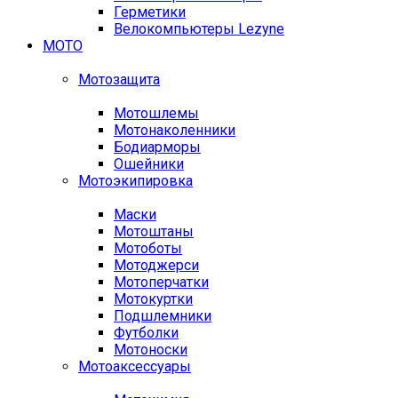
Герметики
Велокомпьютеры Lezyne
МОТО
Мотозащита
Мотошлемы
Мотонаколенники
Бодиарморы
Ошейники
Мотоэкипировка
Маски
Мотоштаны
Мотоботы
Мотоджерси
Мотоперчатки
Мотокуртки
Подшлемники
Футболки
Мотоноски
Мотоаксессуары