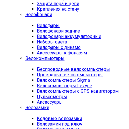
Защита пера и цепи
Крепления на стену
Велофонари
Велофары
Велофонари задние
Велофонари аккумуляторные
Наборы света
Велофары с динамо
Аксессуары к фонарям
Велокомпьютеры
Беспроводные велокомпьютеры
Проводные велокомпьютеры
Велокомпьютеры Sigma
Велокомпьютеры Lezyne
Велокомпьютеры с GPS навигатором
Пульсометры
Аксессуары
Велозамки
Кодовые велозамки
Велозамки под ключ