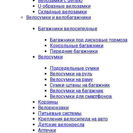
Велозамки с цепью
U-образные велозамки
Складные велозамки
Велосумки и велобагажники
Багажники велосипедные
Багажники под дисковые тормоза
Консольные багажники
Передние багажники
Велосумки
Подседельные сумки
Велосумки на руль
Велосумки на раму
Сумки-штаны на багажник
Велосумки на багажник
Велосумки для смартфонов
Корзины
Велорюкзаки
Питьевые системы
Крепления велосипеда на авто
Детские велокресла
Аптечки