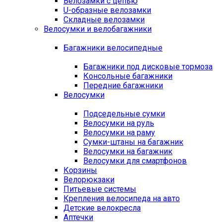
Велозамки с цепью
U-образные велозамки
Складные велозамки
Велосумки и велобагажники
Багажники велосипедные
Багажники под дисковые тормоза
Консольные багажники
Передние багажники
Велосумки
Подседельные сумки
Велосумки на руль
Велосумки на раму
Сумки-штаны на багажник
Велосумки на багажник
Велосумки для смартфонов
Корзины
Велорюкзаки
Питьевые системы
Крепления велосипеда на авто
Детские велокресла
Аптечки