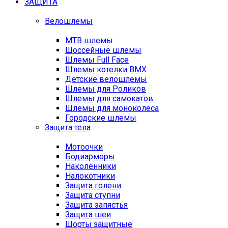
ЗАЩИТА
Велошлемы
MTB шлемы
Шоссейные шлемы
Шлемы Full Face
Шлемы котелки BMX
Детские велошлемы
Шлемы для Роликов
Шлемы для самокатов
Шлемы для моноколеса
Городские шлемы
Защита тела
Мотоочки
Бодиарморы
Наколенники
Налокотники
Защита голени
Защита ступни
Защита запястья
Защита шеи
Шорты защитные