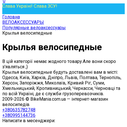
0
Слава Україні! Слава ЗСУ!
Головна
ВЕЛОАКСЕССУАРЫ
Популярные велоаксессуары
Крылья велосипедные
Крылья велосипедные
В цій категорії немає жодного товару.Але вони скоро
з'являться ;)
Крылья велосипедные будуть доставлені вам в місті:
Одесса, Київ, Харків, Дніпро, Львів, Полтава, Тернопіль,
Херсон, Запоріжжя, Миколаїв, Кривий Ріг, Суми,
Хмельницький, Кропивницький, Черкасси, Черновці та
по всій Україні, де є служби грузоперевозчиків.
2009-2026 © BikeMania.com.ua — інтернет-магазин
велосипедів
+380635782748
+380995144736
Написати в месенджери: