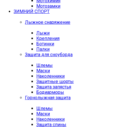
Мотохимия
Мотозамки
ЗИМНИЙ СПОРТ
Лыжное снаряжение
Лыжи
Крепления
Ботинки
Палки
Защита для сноуборда
Шлемы
Маски
Наколенники
Защитные шорты
Защита запястья
Бодиарморы
Горнолыжная защита
Шлемы
Маски
Наколенники
Защита спины