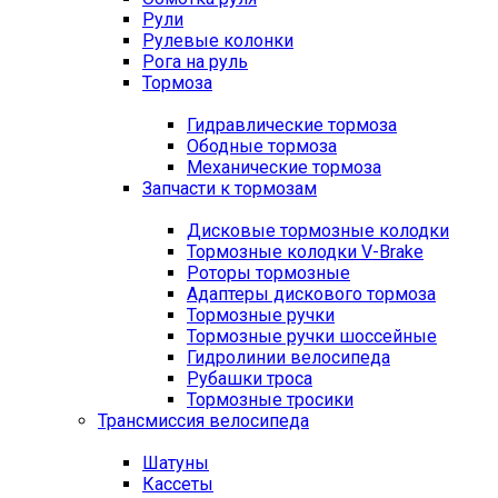
Рули
Рулевые колонки
Рога на руль
Тормоза
Гидравлические тормоза
Ободные тормоза
Механические тормоза
Запчасти к тормозам
Дисковые тормозные колодки
Тормозные колодки V-Brake
Роторы тормозные
Адаптеры дискового тормоза
Тормозные ручки
Тормозные ручки шоссейные
Гидролинии велосипеда
Рубашки троса
Тормозные тросики
Трансмиссия велосипеда
Шатуны
Кассеты