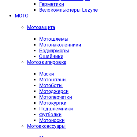
Герметики
Велокомпьютеры Lezyne
МОТО
Мотозащита
Мотошлемы
Мотонаколенники
Бодиарморы
Ошейники
Мотоэкипировка
Маски
Мотоштаны
Мотоботы
Мотоджерси
Мотоперчатки
Мотокуртки
Подшлемники
Футболки
Мотоноски
Мотоаксессуары