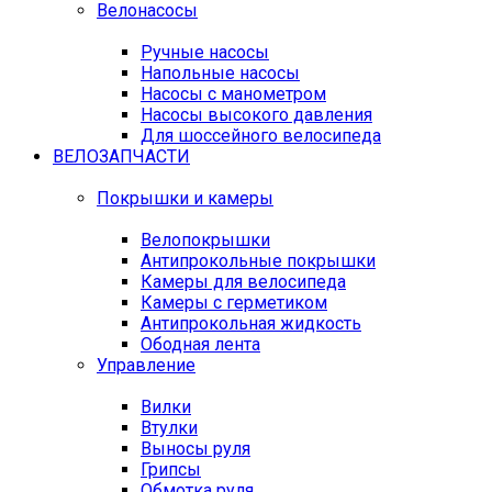
Велонасосы
Ручные насосы
Напольные насосы
Насосы с манометром
Насосы высокого давления
Для шоссейного велосипеда
ВЕЛОЗАПЧАСТИ
Покрышки и камеры
Велопокрышки
Антипрокольные покрышки
Камеры для велосипеда
Камеры с герметиком
Антипрокольная жидкость
Ободная лента
Управление
Вилки
Втулки
Выносы руля
Грипсы
Обмотка руля