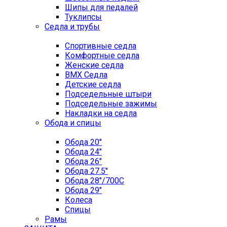
Шипы для педалей
Туклипсы
Седла и трубы
Спортивные седла
Комфортные седла
Женские седла
BMX Седла
Детские седла
Подседельные штыри
Подседельные зажимы
Накладки на седла
Обода и спицы
Обода 20"
Обода 24"
Обода 26"
Обода 27.5"
Обода 28"/700C
Обода 29"
Колеса
Спицы
Рамы