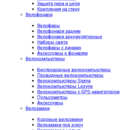
Защита пера и цепи
Крепления на стену
Велофонари
Велофары
Велофонари задние
Велофонари аккумуляторные
Наборы света
Велофары с динамо
Аксессуары к фонарям
Велокомпьютеры
Беспроводные велокомпьютеры
Проводные велокомпьютеры
Велокомпьютеры Sigma
Велокомпьютеры Lezyne
Велокомпьютеры с GPS навигатором
Пульсометры
Аксессуары
Велозамки
Кодовые велозамки
Велозамки под ключ