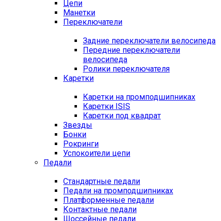
Цепи
Манетки
Переключатели
Задние переключатели велосипеда
Передние переключатели
велосипеда
Ролики переключателя
Каретки
Каретки на промподшипниках
Каретки ISIS
Каретки под квадрат
Звезды
Бонки
Рокринги
Успокоители цепи
Педали
Стандартные педали
Педали на промподшипниках
Платформенные педали
Контактные педали
Шоссейные педали