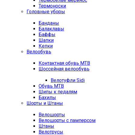
Термобелье меринос
Термоноски
Головные уборы
Банданы
Балаклавы
Баффы
Шапки
Кепки
Велообувь
Контактная обувь MTB
Шоссейная велообувь
Велотуфли Sidi
Обувь MTB
Шипы к педалям
Бахилы
Шорты и Штаны
Велошорты
Велошорты с памперсом
Штаны
Велотрусы