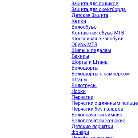
Защита для роликов
Защита для скейтборда
Детская Защита
Кепки
Велообувь
Контактная обувь MTB
Шоссейная велообувь
Обувь MTB
Шипы к педалям
Бахилы
Шорты и Штаны
Велошорты
Велошорты с памперсом
Штаны
Велотрусы
Носки
Перчатки
Перчатки с длинным пальц
Перчатки без пальцев
Велоперчатки зимние
Велоперчатки женские
Детские перчатки
Фонари