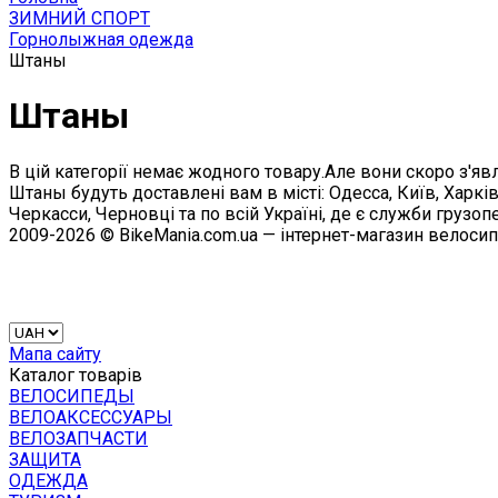
ЗИМНИЙ СПОРТ
Горнолыжная одежда
Штаны
Штаны
В цій категорії немає жодного товару.Але вони скоро з'явл
Штаны будуть доставлені вам в місті: Одесса, Київ, Харкі
Черкасси, Черновці та по всій Україні, де є служби грузоп
2009-2026 © BikeMania.com.ua — інтернет-магазин велоси
Мапа сайту
Каталог товарів
ВЕЛОСИПЕДЫ
ВЕЛОАКСЕССУАРЫ
ВЕЛОЗАПЧАСТИ
ЗАЩИТА
ОДЕЖДА