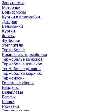
Защита тела
Мотоочки
Бодиарморы
Куртки и веломайки
Джерси
Веломайки
Куртки
Флисы
Футболки
Утеплители
Термобелье
Комплекты термобелья
Термобелье мужское
Термобелье женское
Термобелье детское
Термобелье меринос
Термоноски
Головные уборы
Банданы
Балаклавы
Баффы
Шапки
Рюкзаки