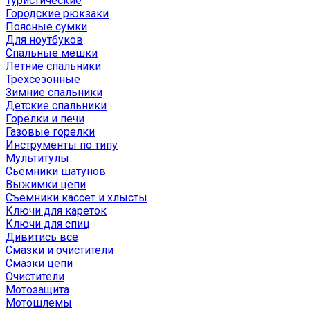
Туристические
Городские рюкзаки
Поясные сумки
Для ноутбуков
Спальные мешки
Летние спальники
Трехсезонные
Зимние спальники
Детские спальники
Горелки и печи
Газовые горелки
Инструменты по типу
Мультитулы
Сьемники шатунов
Выжимки цепи
Съемники кассет и хлысты
Ключи для кареток
Ключи для спиц
Дивитись все
Смазки и очистители
Смазки цепи
Очистители
Мотозащита
Мотошлемы