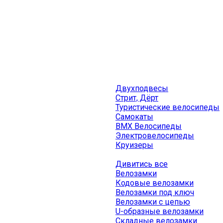
Двухподвесы
Стрит, Дёрт
Туристические велосипеды
Самокаты
BMX Велосипеды
Электровелосипеды
Круизеры
Дивитись все
Велозамки
Кодовые велозамки
Велозамки под ключ
Велозамки с цепью
U-образные велозамки
Складные велозамки