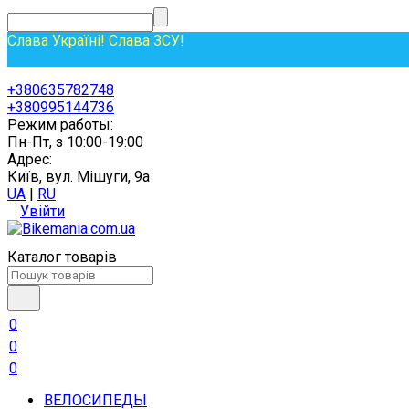
Слава Україні! Слава ЗСУ!
+380635782748
+380995144736
Режим работы:
Пн-Пт, з 10:00-19:00
Адрес:
Київ, вул. Мішуги, 9а
UA
|
RU
Увійти
Каталог товарів
0
0
0
ВЕЛОСИПЕДЫ