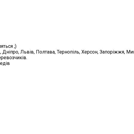
яться ;)
в, Дніпро, Львів, Полтава, Тернопіль, Херсон, Запоріжжя, 
еревозчиків.
педів