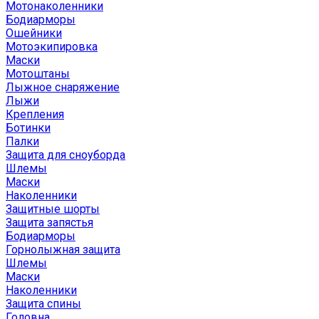
Мотонаколенники
Бодиарморы
Ошейники
Мотоэкипировка
Маски
Мотоштаны
Лыжное снаряжение
Лыжи
Крепления
Ботинки
Палки
Защита для сноуборда
Шлемы
Маски
Наколенники
Защитные шорты
Защита запястья
Бодиарморы
Горнолыжная защита
Шлемы
Маски
Наколенники
Защита спины
Головна