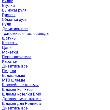
Вилки
Втулки
Выносы руля
Грипсы
Обмотка руля
Рули
Дивитись все
Трансмиссия велосипеда
Шатуны
Кассеты
Цепи
Манетки
Переключатели
Каретки
Дивитись все
Педали
Велошлемы
MTB шлемы
Шоссейные шлемы
Шлемы Full Face
Шлемы котелки BMX
Детские велошлемы
Шлемы для Роликов
Дивитись все