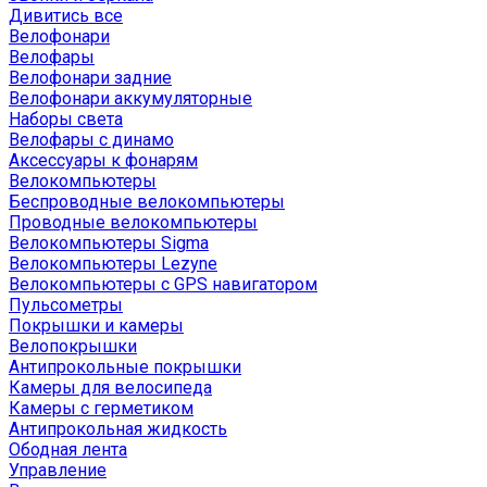
Дивитись все
Велофонари
Велофары
Велофонари задние
Велофонари аккумуляторные
Наборы света
Велофары с динамо
Аксессуары к фонарям
Велокомпьютеры
Беспроводные велокомпьютеры
Проводные велокомпьютеры
Велокомпьютеры Sigma
Велокомпьютеры Lezyne
Велокомпьютеры с GPS навигатором
Пульсометры
Покрышки и камеры
Велопокрышки
Антипрокольные покрышки
Камеры для велосипеда
Камеры с герметиком
Антипрокольная жидкость
Ободная лента
Управление