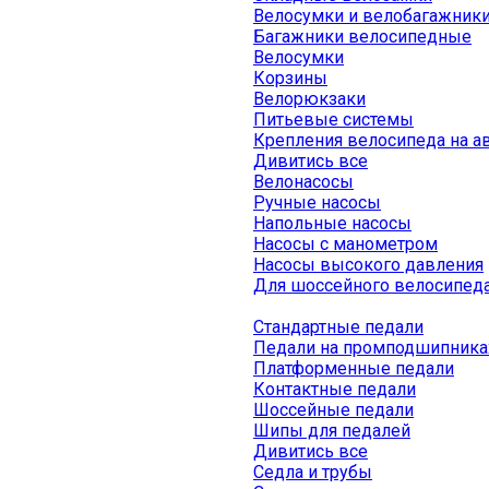
Велосумки и велобагажник
Багажники велосипедные
Велосумки
Корзины
Велорюкзаки
Питьевые системы
Крепления велосипеда на а
Дивитись все
Велонасосы
Ручные насосы
Напольные насосы
Насосы с манометром
Насосы высокого давления
Для шоссейного велосипед
Стандартные педали
Педали на промподшипника
Платформенные педали
Контактные педали
Шоссейные педали
Шипы для педалей
Дивитись все
Седла и трубы