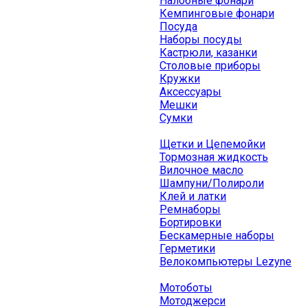
Налобные фонари
Кемпинговые фонари
Посуда
Наборы посуды
Кастрюли, казанки
Столовые приборы
Кружки
Аксессуары
Мешки
Сумки
Щетки и Цепемойки
Тормозная жидкость
Вилочное масло
Шампуни/Полироли
Клей и латки
Ремнаборы
Бортировки
Бескамерные наборы
Герметики
Велокомпьютеры Lezyne
Мотоботы
Мотоджерси