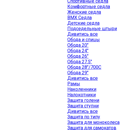
Спортивные седла
Комфортные седла
Женские седла
BMX Седла
Детские седла
Подседельные штыри
Дивитись все
Обода и спицы
Обода 20"
Обода 24"
Обода 26"
Обода 27.5"
Обода 28"/700C
Обода 29"
Дивитись все
Рамы
Наколенники
Налокотники
Защита голени
Защита ступни
Дивитись все
Защита по типу
Защита для моноколеса
Защита для самокатов