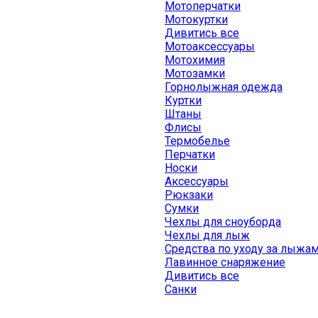
Мотоперчатки
Мотокуртки
Дивитись все
Мотоаксессуары
Мотохимия
Мотозамки
Горнолыжная одежда
Куртки
Штаны
Флисы
Термобелье
Перчатки
Носки
Аксессуары
Рюкзаки
Сумки
Чехлы для сноуборда
Чехлы для лыж
Средства по уходу за лыжа
Лавинное снаряжение
Дивитись все
Санки