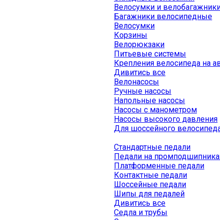
Велосумки и велобагажник
Багажники велосипедные
Велосумки
Корзины
Велорюкзаки
Питьевые системы
Крепления велосипеда на а
Дивитись все
Велонасосы
Ручные насосы
Напольные насосы
Насосы с манометром
Насосы высокого давления
Для шоссейного велосипед
Стандартные педали
Педали на промподшипника
Платформенные педали
Контактные педали
Шоссейные педали
Шипы для педалей
Дивитись все
Седла и трубы