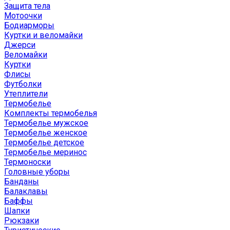
Защита тела
Мотоочки
Бодиарморы
Куртки и веломайки
Джерси
Веломайки
Куртки
Флисы
Футболки
Утеплители
Термобелье
Комплекты термобелья
Термобелье мужское
Термобелье женское
Термобелье детское
Термобелье меринос
Термоноски
Головные уборы
Банданы
Балаклавы
Баффы
Шапки
Рюкзаки