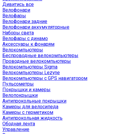
Дивитись все
Велофонари
Велофары
Велофонари задние
Велофонари аккумуляторные
Наборы света
Велофары с динамо
Аксессуары к фонарям
Велокомпьютеры
Беспроводные велокомпьютеры
Проводные велокомпьютеры
Велокомпьютеры Sigma
Велокомпьютеры Lezyne
Велокомпьютеры с GPS навигатором
Пульсометры
Покрышки и камеры
Велопокрышки
Антипрокольные покрышки
Камеры для велосипеда
Камеры с герметиком
Антипрокольная жидкость
Ободная лента
Управление