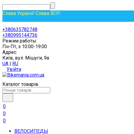
Слава Україні! Слава ЗСУ!
+380635782748
+380995144736
Режим работы:
Пн-Пт, з 10:00-19:00
Адрес:
Київ, вул. Мішуги, 9а
UA
|
RU
Увійти
Каталог товарів
0
0
0
ВЕЛОСИПЕДЫ