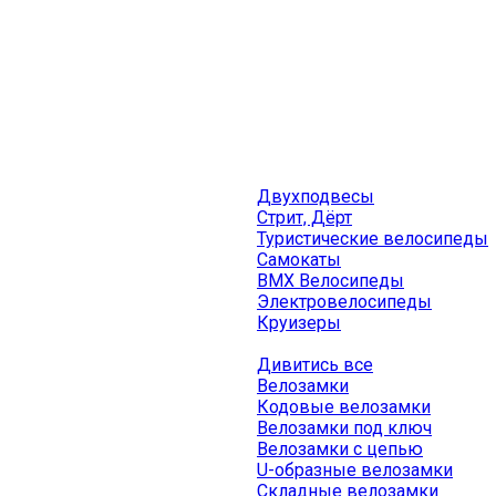
Двухподвесы
Стрит, Дёрт
Туристические велосипеды
Самокаты
BMX Велосипеды
Электровелосипеды
Круизеры
Дивитись все
Велозамки
Кодовые велозамки
Велозамки под ключ
Велозамки с цепью
U-образные велозамки
Складные велозамки