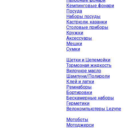
Налобные фонари
Кемпинговые фонари
Посуда
Наборы посуды
Кастрюли, казанки
Столовые приборы
Кружки
Аксессуары
Мешки
Сумки
Щетки и Цепемойки
Тормозная жидкость
Вилочное масло
Шампуни/Полироли
Клей и латки
Ремнаборы
Бортировки
Бескамерные наборы
Герметики
Велокомпьютеры Lezyne
Мотоботы
Мотоджерси