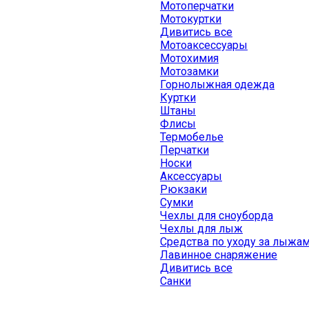
Мотоперчатки
Мотокуртки
Дивитись все
Мотоаксессуары
Мотохимия
Мотозамки
Горнолыжная одежда
Куртки
Штаны
Флисы
Термобелье
Перчатки
Носки
Аксессуары
Рюкзаки
Сумки
Чехлы для сноуборда
Чехлы для лыж
Средства по уходу за лыжа
Лавинное снаряжение
Дивитись все
Санки