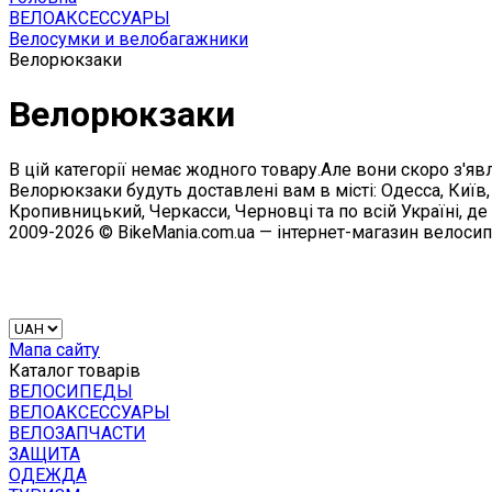
ВЕЛОАКСЕССУАРЫ
Велосумки и велобагажники
Велорюкзаки
Велорюкзаки
В цій категорії немає жодного товару.Але вони скоро з'явл
Велорюкзаки будуть доставлені вам в місті: Одесса, Київ,
Кропивницький, Черкасси, Черновці та по всій Україні, де
2009-2026 © BikeMania.com.ua — інтернет-магазин велоси
Мапа сайту
Каталог товарів
ВЕЛОСИПЕДЫ
ВЕЛОАКСЕССУАРЫ
ВЕЛОЗАПЧАСТИ
ЗАЩИТА
ОДЕЖДА