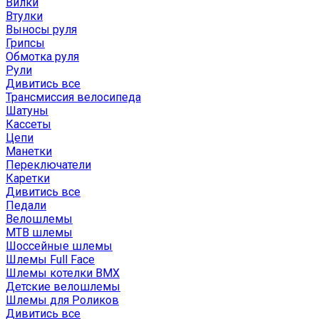
Вилки
Втулки
Выносы руля
Грипсы
Обмотка руля
Рули
Дивитись все
Трансмиссия велосипеда
Шатуны
Кассеты
Цепи
Манетки
Переключатели
Каретки
Дивитись все
Педали
Велошлемы
MTB шлемы
Шоссейные шлемы
Шлемы Full Face
Шлемы котелки BMX
Детские велошлемы
Шлемы для Роликов
Дивитись все