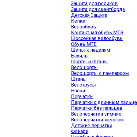
Защита для роликов
Защита для скейтборда
Детская Защита
Кепки
Велообувь
Контактная обувь MTB
Шоссейная велообувь
Обувь MTB
Шипы к педалям
Бахилы
Шорты и Штаны
Велошорты
Велошорты с памперсом
Штаны
Велотрусы
Носки
Перчатки
Перчатки с длинным пальц
Перчатки без пальцев
Велоперчатки зимние
Велоперчатки женские
Детские перчатки
Фонари