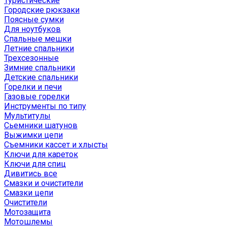
Туристические
Городские рюкзаки
Поясные сумки
Для ноутбуков
Спальные мешки
Летние спальники
Трехсезонные
Зимние спальники
Детские спальники
Горелки и печи
Газовые горелки
Инструменты по типу
Мультитулы
Сьемники шатунов
Выжимки цепи
Съемники кассет и хлысты
Ключи для кареток
Ключи для спиц
Дивитись все
Смазки и очистители
Смазки цепи
Очистители
Мотозащита
Мотошлемы