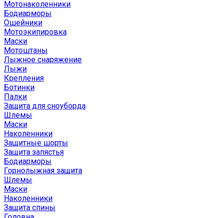
Мотонаколенники
Бодиарморы
Ошейники
Мотоэкипировка
Маски
Мотоштаны
Лыжное снаряжение
Лыжи
Крепления
Ботинки
Палки
Защита для сноуборда
Шлемы
Маски
Наколенники
Защитные шорты
Защита запястья
Бодиарморы
Горнолыжная защита
Шлемы
Маски
Наколенники
Защита спины
Головна