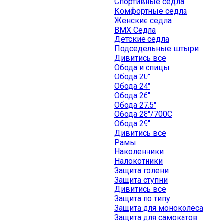
Спортивные седла
Комфортные седла
Женские седла
BMX Седла
Детские седла
Подседельные штыри
Дивитись все
Обода и спицы
Обода 20"
Обода 24"
Обода 26"
Обода 27.5"
Обода 28"/700C
Обода 29"
Дивитись все
Рамы
Наколенники
Налокотники
Защита голени
Защита ступни
Дивитись все
Защита по типу
Защита для моноколеса
Защита для самокатов