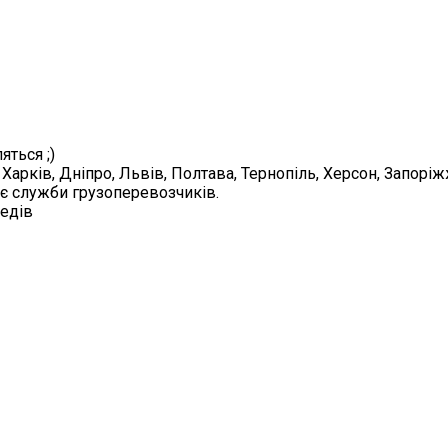
яться ;)
 Харків, Дніпро, Львів, Полтава, Тернопіль, Херсон, Запорі
 є служби грузоперевозчиків.
педів