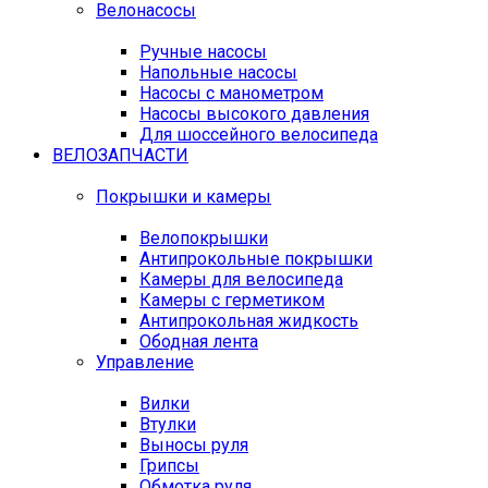
Велонасосы
Ручные насосы
Напольные насосы
Насосы с манометром
Насосы высокого давления
Для шоссейного велосипеда
ВЕЛОЗАПЧАСТИ
Покрышки и камеры
Велопокрышки
Антипрокольные покрышки
Камеры для велосипеда
Камеры с герметиком
Антипрокольная жидкость
Ободная лента
Управление
Вилки
Втулки
Выносы руля
Грипсы
Обмотка руля