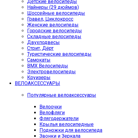
Детские велосипеды
Найнеры (29 дюймов)
Шоссейные велосипеды
Гравел, Циклокросс
Женские велосипеды
Городcкие велосипеды
Складные велосипеды
Двухподвесы
Стрит, Дёрт
Туристические велосипеды
Самокаты
BMX Велосипеды
Электровелосипеды
Круизеры
ВЕЛОАКСЕССУАРЫ
Популярные велоаксессуары
Велоочки
Велофляги
Флягодержатели
Крылья велосипедные
Подножки для велосипеда
Звонки и Зеркала