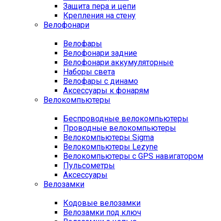
Защита пера и цепи
Крепления на стену
Велофонари
Велофары
Велофонари задние
Велофонари аккумуляторные
Наборы света
Велофары с динамо
Аксессуары к фонарям
Велокомпьютеры
Беспроводные велокомпьютеры
Проводные велокомпьютеры
Велокомпьютеры Sigma
Велокомпьютеры Lezyne
Велокомпьютеры с GPS навигатором
Пульсометры
Аксессуары
Велозамки
Кодовые велозамки
Велозамки под ключ