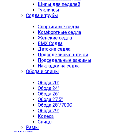
Шипы для педалей
Туклипсы
Седла и трубы
Спортивные седла
Комфортные седла
Женские седла
BMX Седла
Детские седла
Подседельные штыри
Подседельные зажимы
Накладки на седла
Обода и спицы
Обода 20"
Обода 24"
Обода 26"
Обода 27.5"
Обода 28"/700C
Обода 29"
Колеса
Спицы
Рамы