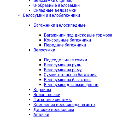
Велозамки с цепью
U-образные велозамки
Складные велозамки
Велосумки и велобагажники
Багажники велосипедные
Багажники под дисковые тормоза
Консольные багажники
Передние багажники
Велосумки
Подседельные сумки
Велосумки на руль
Велосумки на раму
Сумки-штаны на багажник
Велосумки на багажник
Велосумки для смартфонов
Корзины
Велорюкзаки
Питьевые системы
Крепления велосипеда на авто
Детские велокресла
Аптечки