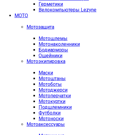
Герметики
Велокомпьютеры Lezyne
МОТО
Мотозащита
Мотошлемы
Мотонаколенники
Бодиарморы
Ошейники
Мотоэкипировка
Маски
Мотоштаны
Мотоботы
Мотоджерси
Мотоперчатки
Мотокуртки
Подшлемники
Футболки
Мотоноски
Мотоаксессуары