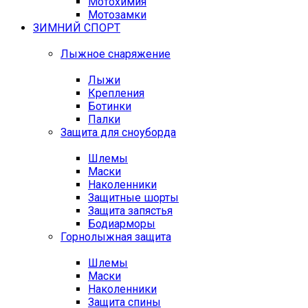
Мотохимия
Мотозамки
ЗИМНИЙ СПОРТ
Лыжное снаряжение
Лыжи
Крепления
Ботинки
Палки
Защита для сноуборда
Шлемы
Маски
Наколенники
Защитные шорты
Защита запястья
Бодиарморы
Горнолыжная защита
Шлемы
Маски
Наколенники
Защита спины