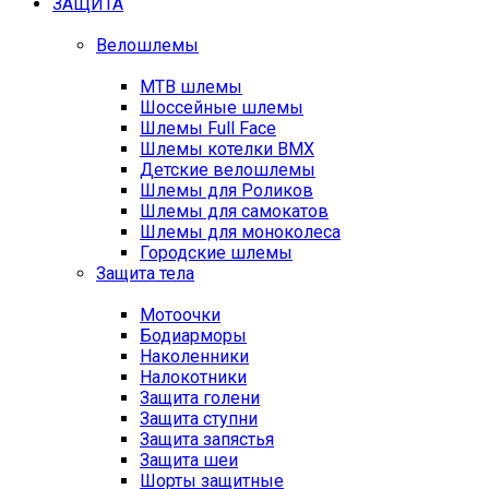
ЗАЩИТА
Велошлемы
MTB шлемы
Шоссейные шлемы
Шлемы Full Face
Шлемы котелки BMX
Детские велошлемы
Шлемы для Роликов
Шлемы для самокатов
Шлемы для моноколеса
Городские шлемы
Защита тела
Мотоочки
Бодиарморы
Наколенники
Налокотники
Защита голени
Защита ступни
Защита запястья
Защита шеи
Шорты защитные