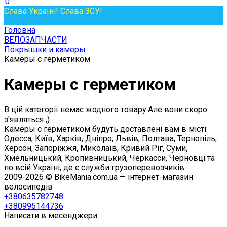
0
Слава Україні! Слава ЗСУ!
Головна
ВЕЛОЗАПЧАСТИ
Покрышки и камеры
Камеры с герметиком
Камеры с герметиком
В цій категорії немає жодного товару.Але вони скоро
з'являться ;)
Камеры с герметиком будуть доставлені вам в місті:
Одесса, Київ, Харків, Дніпро, Львів, Полтава, Тернопіль,
Херсон, Запоріжжя, Миколаїв, Кривий Ріг, Суми,
Хмельницький, Кропивницький, Черкасси, Черновці та
по всій Україні, де є служби грузоперевозчиків.
2009-2026 © BikeMania.com.ua — інтернет-магазин
велосипедів
+380635782748
+380995144736
Написати в месенджери: