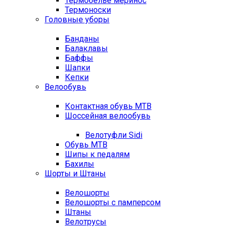
Термобелье меринос
Термоноски
Головные уборы
Банданы
Балаклавы
Баффы
Шапки
Кепки
Велообувь
Контактная обувь MTB
Шоссейная велообувь
Велотуфли Sidi
Обувь MTB
Шипы к педалям
Бахилы
Шорты и Штаны
Велошорты
Велошорты с памперсом
Штаны
Велотрусы