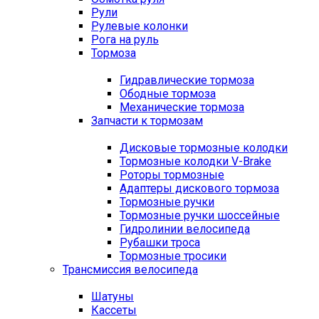
Рули
Рулевые колонки
Рога на руль
Тормоза
Гидравлические тормоза
Ободные тормоза
Механические тормоза
Запчасти к тормозам
Дисковые тормозные колодки
Тормозные колодки V-Brake
Роторы тормозные
Адаптеры дискового тормоза
Тормозные ручки
Тормозные ручки шоссейные
Гидролинии велосипеда
Рубашки троса
Тормозные тросики
Трансмиссия велосипеда
Шатуны
Кассеты