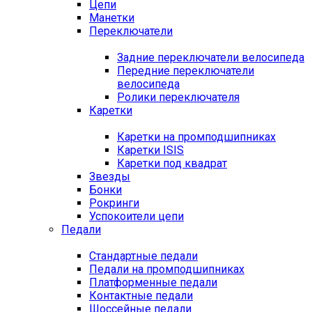
Цепи
Манетки
Переключатели
Задние переключатели велосипеда
Передние переключатели
велосипеда
Ролики переключателя
Каретки
Каретки на промподшипниках
Каретки ISIS
Каретки под квадрат
Звезды
Бонки
Рокринги
Успокоители цепи
Педали
Стандартные педали
Педали на промподшипниках
Платформенные педали
Контактные педали
Шоссейные педали