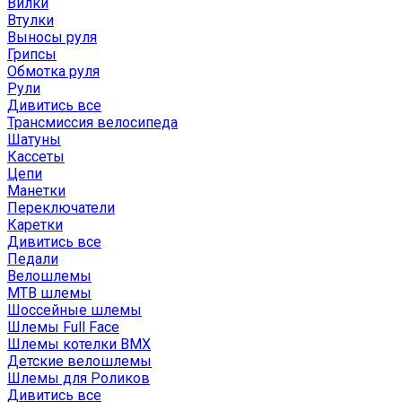
Вилки
Втулки
Выносы руля
Грипсы
Обмотка руля
Рули
Дивитись все
Трансмиссия велосипеда
Шатуны
Кассеты
Цепи
Манетки
Переключатели
Каретки
Дивитись все
Педали
Велошлемы
MTB шлемы
Шоссейные шлемы
Шлемы Full Face
Шлемы котелки BMX
Детские велошлемы
Шлемы для Роликов
Дивитись все