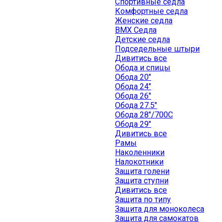
Спортивные седла
Комфортные седла
Женские седла
BMX Седла
Детские седла
Подседельные штыри
Дивитись все
Обода и спицы
Обода 20"
Обода 24"
Обода 26"
Обода 27.5"
Обода 28"/700C
Обода 29"
Дивитись все
Рамы
Наколенники
Налокотники
Защита голени
Защита ступни
Дивитись все
Защита по типу
Защита для моноколеса
Защита для самокатов