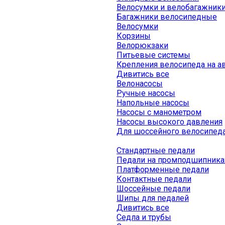
Велосумки и велобагажник
Багажники велосипедные
Велосумки
Корзины
Велорюкзаки
Питьевые системы
Крепления велосипеда на а
Дивитись все
Велонасосы
Ручные насосы
Напольные насосы
Насосы с манометром
Насосы высокого давления
Для шоссейного велосипед
Стандартные педали
Педали на промподшипника
Платформенные педали
Контактные педали
Шоссейные педали
Шипы для педалей
Дивитись все
Седла и трубы