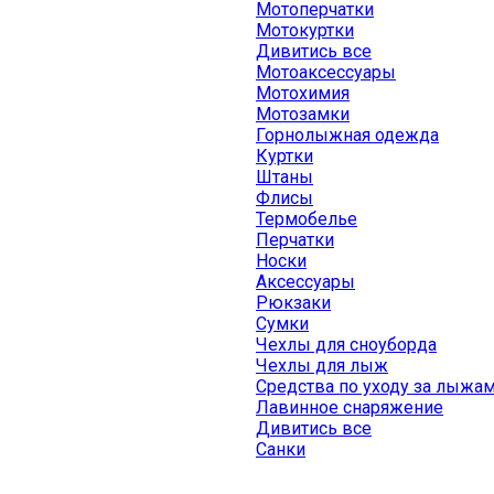
Мотоперчатки
Мотокуртки
Дивитись все
Мотоаксессуары
Мотохимия
Мотозамки
Горнолыжная одежда
Куртки
Штаны
Флисы
Термобелье
Перчатки
Носки
Аксессуары
Рюкзаки
Сумки
Чехлы для сноуборда
Чехлы для лыж
Средства по уходу за лыжа
Лавинное снаряжение
Дивитись все
Санки