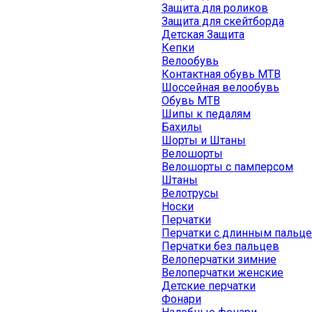
Защита для роликов
Защита для скейтборда
Детская Защита
Кепки
Велообувь
Контактная обувь MTB
Шоссейная велообувь
Обувь MTB
Шипы к педалям
Бахилы
Шорты и Штаны
Велошорты
Велошорты с памперсом
Штаны
Велотрусы
Носки
Перчатки
Перчатки с длинным пальц
Перчатки без пальцев
Велоперчатки зимние
Велоперчатки женские
Детские перчатки
Фонари