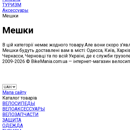
ТУРИЗМ
Аксессуары
Мешки
Мешки
В цій категорії немає жодного товару.Але вони скоро з'явл
Мешки будуть доставлені вам в місті: Одесса, Київ, Харкі
Черкасси, Черновці та по всій Україні, де є служби грузоп
2009-2026 © BikeMania.com.ua — інтернет-магазин велоси
Мапа сайту
Каталог товарів
ВЕЛОСИПЕДЫ
ВЕЛОАКСЕССУАРЫ
ВЕЛОЗАПЧАСТИ
ЗАЩИТА
ОДЕЖДА