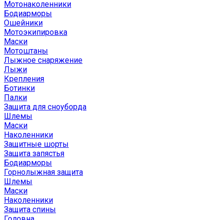
Мотонаколенники
Бодиарморы
Ошейники
Мотоэкипировка
Маски
Мотоштаны
Лыжное снаряжение
Лыжи
Крепления
Ботинки
Палки
Защита для сноуборда
Шлемы
Маски
Наколенники
Защитные шорты
Защита запястья
Бодиарморы
Горнолыжная защита
Шлемы
Маски
Наколенники
Защита спины
Головна