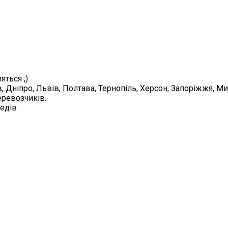
яться ;)
в, Дніпро, Львів, Полтава, Тернопіль, Херсон, Запоріжжя, 
еревозчиків.
педів