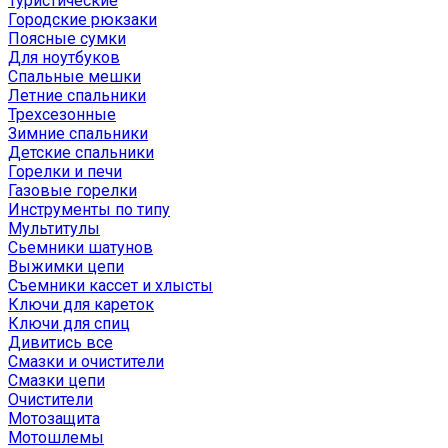
Туристические
Городские рюкзаки
Поясные сумки
Для ноутбуков
Спальные мешки
Летние спальники
Трехсезонные
Зимние спальники
Детские спальники
Горелки и печи
Газовые горелки
Инструменты по типу
Мультитулы
Сьемники шатунов
Выжимки цепи
Съемники кассет и хлысты
Ключи для кареток
Ключи для спиц
Дивитись все
Смазки и очистители
Смазки цепи
Очистители
Мотозащита
Мотошлемы