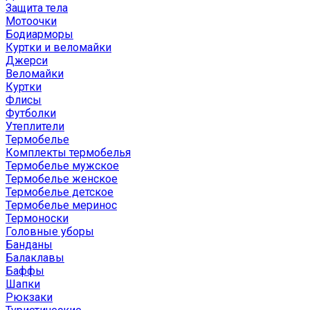
Защита тела
Мотоочки
Бодиарморы
Куртки и веломайки
Джерси
Веломайки
Куртки
Флисы
Футболки
Утеплители
Термобелье
Комплекты термобелья
Термобелье мужское
Термобелье женское
Термобелье детское
Термобелье меринос
Термоноски
Головные уборы
Банданы
Балаклавы
Баффы
Шапки
Рюкзаки