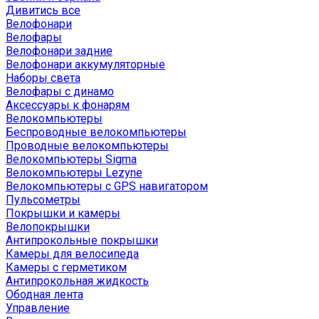
Дивитись все
Велофонари
Велофары
Велофонари задние
Велофонари аккумуляторные
Наборы света
Велофары с динамо
Аксессуары к фонарям
Велокомпьютеры
Беспроводные велокомпьютеры
Проводные велокомпьютеры
Велокомпьютеры Sigma
Велокомпьютеры Lezyne
Велокомпьютеры с GPS навигатором
Пульсометры
Покрышки и камеры
Велопокрышки
Антипрокольные покрышки
Камеры для велосипеда
Камеры с герметиком
Антипрокольная жидкость
Ободная лента
Управление