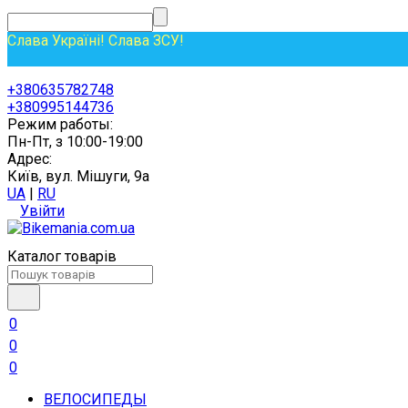
Слава Україні! Слава ЗСУ!
+380635782748
+380995144736
Режим работы:
Пн-Пт, з 10:00-19:00
Адрес:
Київ, вул. Мішуги, 9а
UA
|
RU
Увійти
Каталог товарів
0
0
0
ВЕЛОСИПЕДЫ