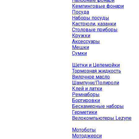
Налобные фонари
Кемпинговые фонари
Посуда
Наборы посуды
Кастрюли, казанки
Столовые приборы
Кружки
Аксессуары
Мешки
Сумки
Щетки и Цепемойки
Тормозная жидкость
Вилочное масло
Шампуни/Полироли
Клей и латки
Ремнаборы
Бортировки
Бескамерные наборы
Герметики
Велокомпьютеры Lezyne
Мотоботы
Мотоджерси