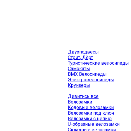
Двухподвесы
Стрит, Дёрт
Туристические велосипеды
Самокаты
BMX Велосипеды
Электровелосипеды
Круизеры
Дивитись все
Велозамки
Кодовые велозамки
Велозамки под ключ
Велозамки с цепью
U-образные велозамки
Складные велозамки