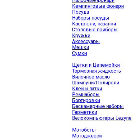
Налобные фонари
Кемпинговые фонари
Посуда
Наборы посуды
Кастрюли, казанки
Столовые приборы
Кружки
Аксессуары
Мешки
Сумки
Щетки и Цепемойки
Тормозная жидкость
Вилочное масло
Шампуни/Полироли
Клей и латки
Ремнаборы
Бортировки
Бескамерные наборы
Герметики
Велокомпьютеры Lezyne
Мотоботы
Мотоджерси