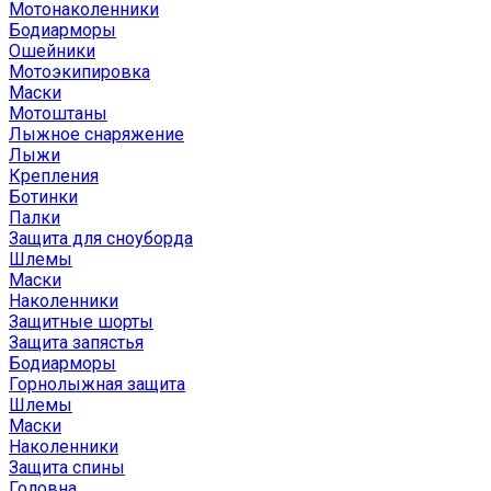
Мотонаколенники
Бодиарморы
Ошейники
Мотоэкипировка
Маски
Мотоштаны
Лыжное снаряжение
Лыжи
Крепления
Ботинки
Палки
Защита для сноуборда
Шлемы
Маски
Наколенники
Защитные шорты
Защита запястья
Бодиарморы
Горнолыжная защита
Шлемы
Маски
Наколенники
Защита спины
Головна