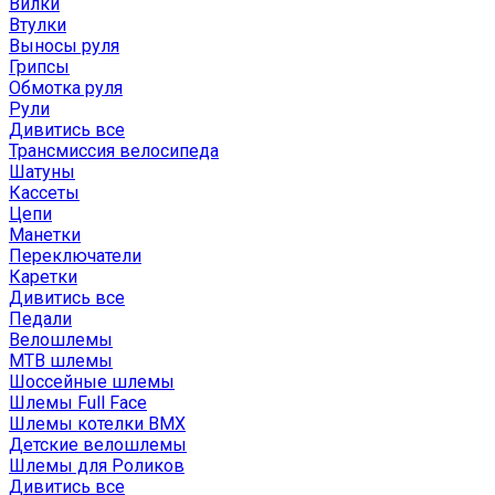
Вилки
Втулки
Выносы руля
Грипсы
Обмотка руля
Рули
Дивитись все
Трансмиссия велосипеда
Шатуны
Кассеты
Цепи
Манетки
Переключатели
Каретки
Дивитись все
Педали
Велошлемы
MTB шлемы
Шоссейные шлемы
Шлемы Full Face
Шлемы котелки BMX
Детские велошлемы
Шлемы для Роликов
Дивитись все