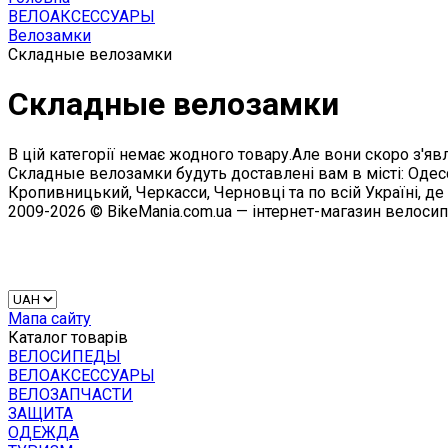
ВЕЛОАКСЕССУАРЫ
Велозамки
Складные велозамки
Складные велозамки
В цій категорії немає жодного товару.Але вони скоро з'явл
Складные велозамки будуть доставлені вам в місті: Одесса
Кропивницький, Черкасси, Черновці та по всій Україні, де
2009-2026 © BikeMania.com.ua — інтернет-магазин велоси
Мапа сайту
Каталог товарів
ВЕЛОСИПЕДЫ
ВЕЛОАКСЕССУАРЫ
ВЕЛОЗАПЧАСТИ
ЗАЩИТА
ОДЕЖДА