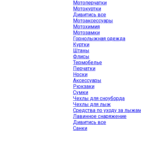
Мотоперчатки
Мотокуртки
Дивитись все
Мотоаксессуары
Мотохимия
Мотозамки
Горнолыжная одежда
Куртки
Штаны
Флисы
Термобелье
Перчатки
Носки
Аксессуары
Рюкзаки
Сумки
Чехлы для сноуборда
Чехлы для лыж
Средства по уходу за лыжа
Лавинное снаряжение
Дивитись все
Санки