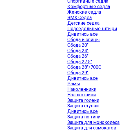
Спортивные седла
Комфортные седла
Женские седла
BMX Седла
Детские седла
Подседельные штыри
Дивитись все
Обода и спицы
Обода 20"
Обода 24"
Обода 26"
Обода 27.5"
Обода 28"/700C
Обода 29"
Дивитись все
Рамы
Наколенники
Налокотники
Защита голени
Защита ступни
Дивитись все
Защита по типу
Защита для моноколеса
Защита для самокатов