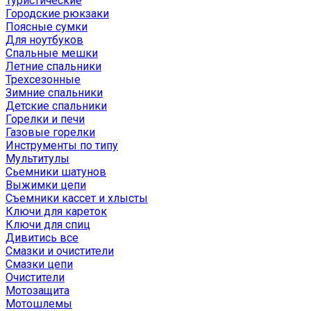
Туристические
Городские рюкзаки
Поясные сумки
Для ноутбуков
Спальные мешки
Летние спальники
Трехсезонные
Зимние спальники
Детские спальники
Горелки и печи
Газовые горелки
Инструменты по типу
Мультитулы
Сьемники шатунов
Выжимки цепи
Съемники кассет и хлысты
Ключи для кареток
Ключи для спиц
Дивитись все
Смазки и очистители
Смазки цепи
Очистители
Мотозащита
Мотошлемы