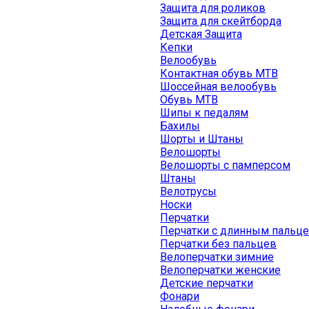
Защита для роликов
Защита для скейтборда
Детская Защита
Кепки
Велообувь
Контактная обувь MTB
Шоссейная велообувь
Обувь MTB
Шипы к педалям
Бахилы
Шорты и Штаны
Велошорты
Велошорты с памперсом
Штаны
Велотрусы
Носки
Перчатки
Перчатки с длинным пальц
Перчатки без пальцев
Велоперчатки зимние
Велоперчатки женские
Детские перчатки
Фонари