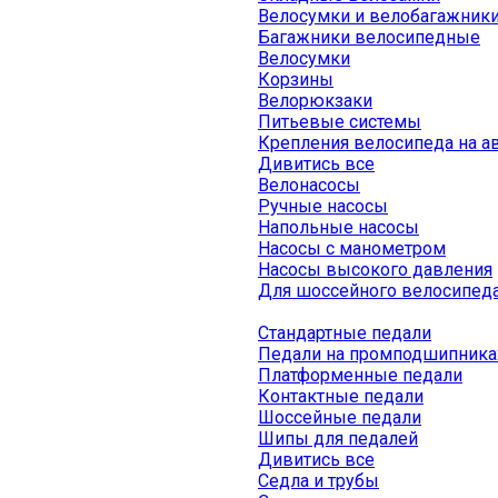
Велосумки и велобагажник
Багажники велосипедные
Велосумки
Корзины
Велорюкзаки
Питьевые системы
Крепления велосипеда на а
Дивитись все
Велонасосы
Ручные насосы
Напольные насосы
Насосы с манометром
Насосы высокого давления
Для шоссейного велосипед
Стандартные педали
Педали на промподшипника
Платформенные педали
Контактные педали
Шоссейные педали
Шипы для педалей
Дивитись все
Седла и трубы