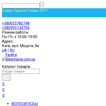
Слава Україні! Слава ЗСУ!
+380635782748
+380995144736
Режим работы:
Пн-Пт, з 10:00-19:00
Адрес:
Київ, вул. Мішуги, 9а
UA
|
RU
Увійти
Каталог товарів
0
0
0
ВЕЛОСИПЕДЫ