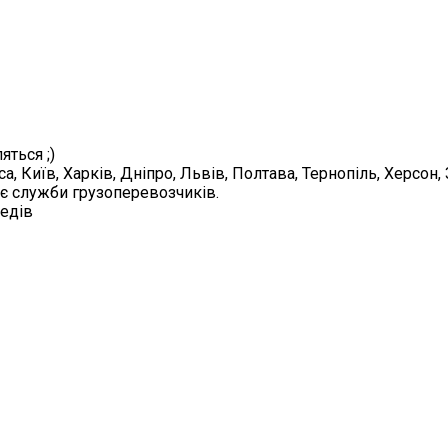
яться ;)
, Київ, Харків, Дніпро, Львів, Полтава, Тернопіль, Херсон
 є служби грузоперевозчиків.
педів