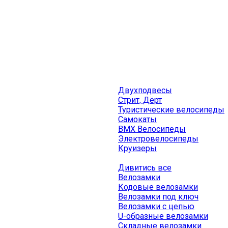
Двухподвесы
Стрит, Дёрт
Туристические велосипеды
Самокаты
BMX Велосипеды
Электровелосипеды
Круизеры
Дивитись все
Велозамки
Кодовые велозамки
Велозамки под ключ
Велозамки с цепью
U-образные велозамки
Складные велозамки