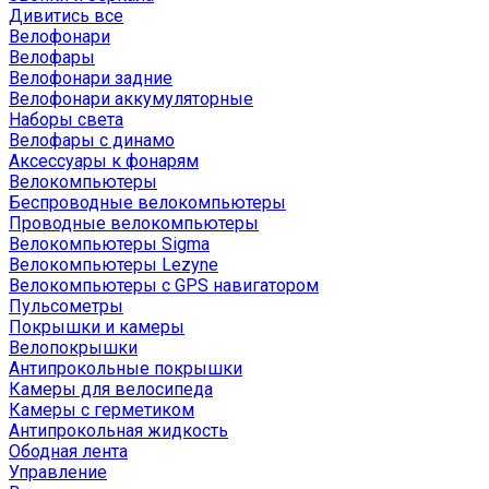
Дивитись все
Велофонари
Велофары
Велофонари задние
Велофонари аккумуляторные
Наборы света
Велофары с динамо
Аксессуары к фонарям
Велокомпьютеры
Беспроводные велокомпьютеры
Проводные велокомпьютеры
Велокомпьютеры Sigma
Велокомпьютеры Lezyne
Велокомпьютеры с GPS навигатором
Пульсометры
Покрышки и камеры
Велопокрышки
Антипрокольные покрышки
Камеры для велосипеда
Камеры с герметиком
Антипрокольная жидкость
Ободная лента
Управление