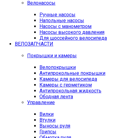
Велонасосы
Ручные насосы
Напольные насосы
Насосы с манометром
Насосы высокого давления
Для шоссейного велосипеда
ВЕЛОЗАПЧАСТИ
Покрышки и камеры
Велопокрышки
Антипрокольные покрышки
Камеры для велосипеда
Камеры с герметиком
Антипрокольная жидкость
Ободная лента
Управление
Вилки
Втулки
Выносы руля
Грипсы
Обмотка руля