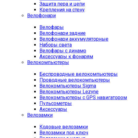
Защита пера и цепи
Крепления на стену
Велофонари
Велофары
Велофонари задние
Велофонари аккумуляторные
Наборы света
Велофары с динамо
Аксессуары к фонарям
Велокомпьютеры
Беспроводные велокомпьютеры
Проводные велокомпьютеры
Велокомпьютеры Sigma
Велокомпьютеры Lezyne
Велокомпьютеры с GPS навигатором
Пульсометры
Аксессуары
Велозамки
Кодовые велозамки
Велозамки под ключ