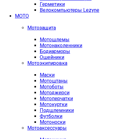
Герметики
Велокомпьютеры Lezyne
МОТО
Мотозащита
Мотошлемы
Мотонаколенники
Бодиарморы
Ошейники
Мотоэкипировка
Маски
Мотоштаны
Мотоботы
Мотоджерси
Мотоперчатки
Мотокуртки
Подшлемники
Футболки
Мотоноски
Мотоаксессуары