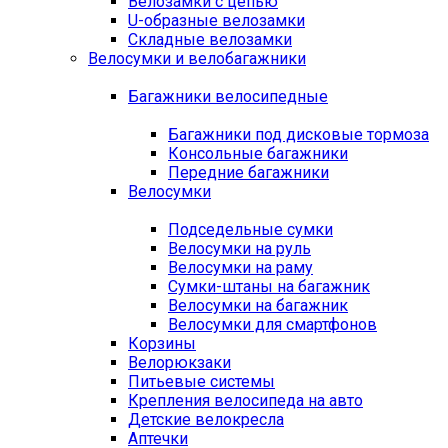
Велозамки с цепью
U-образные велозамки
Складные велозамки
Велосумки и велобагажники
Багажники велосипедные
Багажники под дисковые тормоза
Консольные багажники
Передние багажники
Велосумки
Подседельные сумки
Велосумки на руль
Велосумки на раму
Сумки-штаны на багажник
Велосумки на багажник
Велосумки для смартфонов
Корзины
Велорюкзаки
Питьевые системы
Крепления велосипеда на авто
Детские велокресла
Аптечки