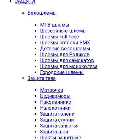
ЗАЩИТА
Велошлемы
MTB шлемы
Шоссейные шлемы
Шлемы Full Face
Шлемы котелки BMX
Детские велошлемы
Шлемы для Роликов
Шлемы для самокатов
Шлемы для моноколеса
Городские шлемы
Защита тела
Мотоочки
Бодиарморы
Наколенники
Налокотники
Защита голени
Защита ступни
Защита запястья
Защита шеи
Шорты защитные