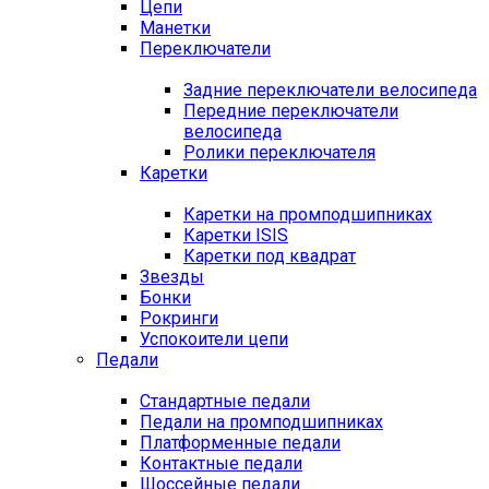
Цепи
Манетки
Переключатели
Задние переключатели велосипеда
Передние переключатели
велосипеда
Ролики переключателя
Каретки
Каретки на промподшипниках
Каретки ISIS
Каретки под квадрат
Звезды
Бонки
Рокринги
Успокоители цепи
Педали
Стандартные педали
Педали на промподшипниках
Платформенные педали
Контактные педали
Шоссейные педали