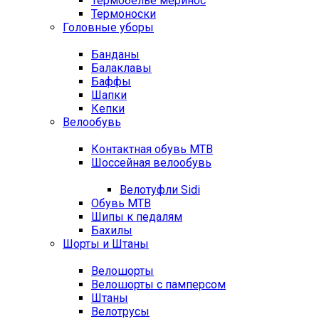
Термобелье меринос
Термоноски
Головные уборы
Банданы
Балаклавы
Баффы
Шапки
Кепки
Велообувь
Контактная обувь MTB
Шоссейная велообувь
Велотуфли Sidi
Обувь MTB
Шипы к педалям
Бахилы
Шорты и Штаны
Велошорты
Велошорты с памперсом
Штаны
Велотрусы