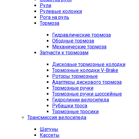
Рули
Рулевые колонки
Рога на руль
Тормоза
Гидравлические тормоза
Ободные тормоза
Механические тормоза
Запчасти к тормозам
Дисковые тормозные колодки
Тормозные колодки V-Brake
Роторы тормозные
Адаптеры дискового тормоза
Тормозные ручки
Тормозные ручки шоссейные
Гидролинии велосипеда
Рубашки троса
Тормозные тросики
Трансмиссия велосипеда
Шатуны
Кассеты