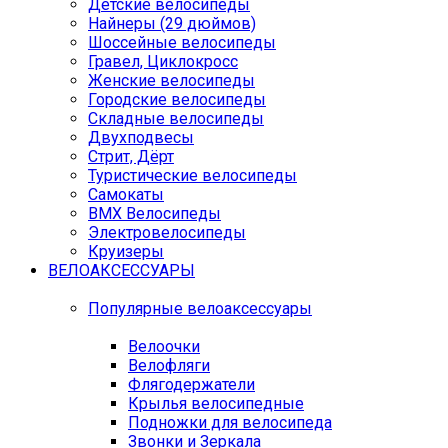
Детские велосипеды
Найнеры (29 дюймов)
Шоссейные велосипеды
Гравел, Циклокросс
Женские велосипеды
Городcкие велосипеды
Складные велосипеды
Двухподвесы
Стрит, Дёрт
Туристические велосипеды
Самокаты
BMX Велосипеды
Электровелосипеды
Круизеры
ВЕЛОАКСЕССУАРЫ
Популярные велоаксессуары
Велоочки
Велофляги
Флягодержатели
Крылья велосипедные
Подножки для велосипеда
Звонки и Зеркала