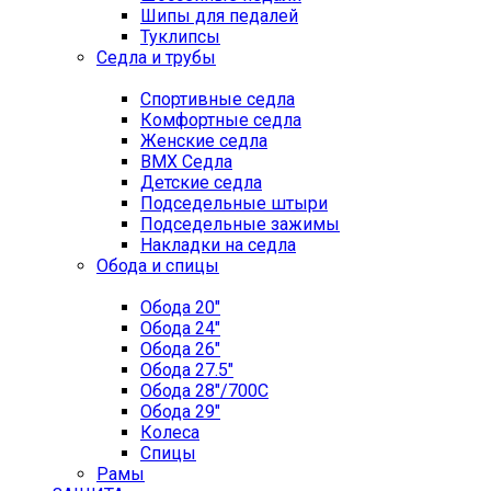
Шипы для педалей
Туклипсы
Седла и трубы
Спортивные седла
Комфортные седла
Женские седла
BMX Седла
Детские седла
Подседельные штыри
Подседельные зажимы
Накладки на седла
Обода и спицы
Обода 20"
Обода 24"
Обода 26"
Обода 27.5"
Обода 28"/700C
Обода 29"
Колеса
Спицы
Рамы