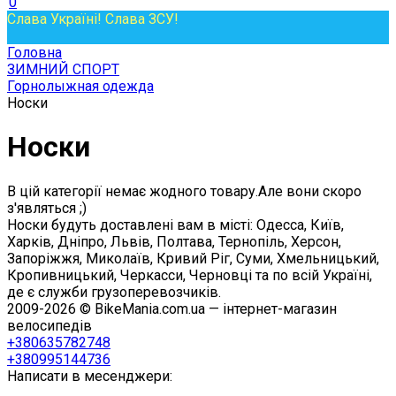
0
Слава Україні! Слава ЗСУ!
Головна
ЗИМНИЙ СПОРТ
Горнолыжная одежда
Носки
Носки
В цій категорії немає жодного товару.Але вони скоро
з'являться ;)
Носки будуть доставлені вам в місті: Одесса, Київ,
Харків, Дніпро, Львів, Полтава, Тернопіль, Херсон,
Запоріжжя, Миколаїв, Кривий Ріг, Суми, Хмельницький,
Кропивницький, Черкасси, Черновці та по всій Україні,
де є служби грузоперевозчиків.
2009-2026 © BikeMania.com.ua — інтернет-магазин
велосипедів
+380635782748
+380995144736
Написати в месенджери: