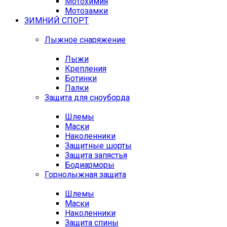
Мотохимия
Мотозамки
ЗИМНИЙ СПОРТ
Лыжное снаряжение
Лыжи
Крепления
Ботинки
Палки
Защита для сноуборда
Шлемы
Маски
Наколенники
Защитные шорты
Защита запястья
Бодиарморы
Горнолыжная защита
Шлемы
Маски
Наколенники
Защита спины