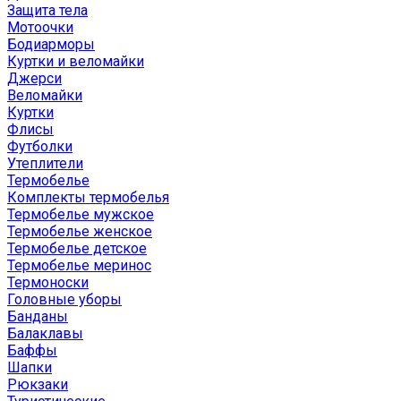
Защита тела
Мотоочки
Бодиарморы
Куртки и веломайки
Джерси
Веломайки
Куртки
Флисы
Футболки
Утеплители
Термобелье
Комплекты термобелья
Термобелье мужское
Термобелье женское
Термобелье детское
Термобелье меринос
Термоноски
Головные уборы
Банданы
Балаклавы
Баффы
Шапки
Рюкзаки