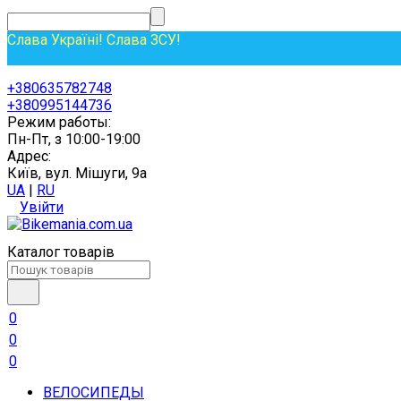
Слава Україні! Слава ЗСУ!
+380635782748
+380995144736
Режим работы:
Пн-Пт, з 10:00-19:00
Адрес:
Київ, вул. Мішуги, 9а
UA
|
RU
Увійти
Каталог товарів
0
0
0
ВЕЛОСИПЕДЫ