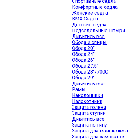
Спортивные седла
Комфортные седла
Женские седла
BMX Седла
Детские седла
Подседельные штыри
Дивитись все
Обода и спицы
Обода 20"
Обода 24"
Обода 26"
Обода 27.5"
Обода 28"/700C
Обода 29"
Дивитись все
Рамы
Наколенники
Налокотники
Защита голени
Защита ступни
Дивитись все
Защита по типу
Защита для моноколеса
Защита для самокатов