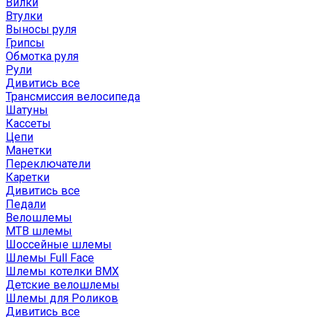
Вилки
Втулки
Выносы руля
Грипсы
Обмотка руля
Рули
Дивитись все
Трансмиссия велосипеда
Шатуны
Кассеты
Цепи
Манетки
Переключатели
Каретки
Дивитись все
Педали
Велошлемы
MTB шлемы
Шоссейные шлемы
Шлемы Full Face
Шлемы котелки BMX
Детские велошлемы
Шлемы для Роликов
Дивитись все