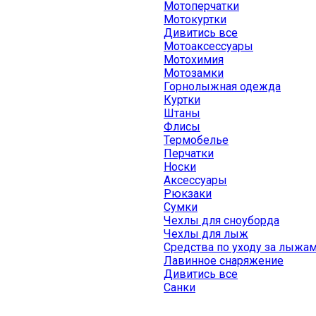
Мотоперчатки
Мотокуртки
Дивитись все
Мотоаксессуары
Мотохимия
Мотозамки
Горнолыжная одежда
Куртки
Штаны
Флисы
Термобелье
Перчатки
Носки
Аксессуары
Рюкзаки
Сумки
Чехлы для сноуборда
Чехлы для лыж
Средства по уходу за лыжа
Лавинное снаряжение
Дивитись все
Санки