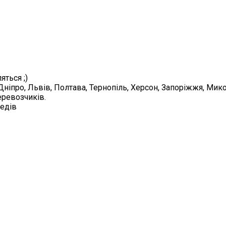
яться ;)
, Дніпро, Львів, Полтава, Тернопіль, Херсон, Запоріжжя, М
еревозчиків.
педів