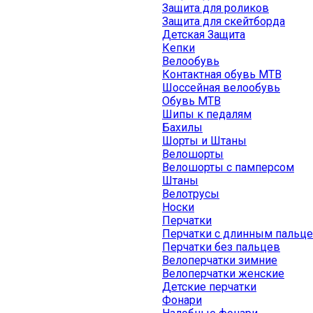
Защита для роликов
Защита для скейтборда
Детская Защита
Кепки
Велообувь
Контактная обувь MTB
Шоссейная велообувь
Обувь MTB
Шипы к педалям
Бахилы
Шорты и Штаны
Велошорты
Велошорты с памперсом
Штаны
Велотрусы
Носки
Перчатки
Перчатки с длинным пальц
Перчатки без пальцев
Велоперчатки зимние
Велоперчатки женские
Детские перчатки
Фонари