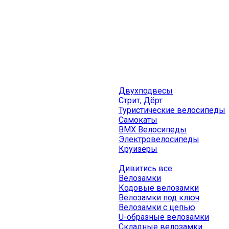
Двухподвесы
Стрит, Дёрт
Туристические велосипеды
Самокаты
BMX Велосипеды
Электровелосипеды
Круизеры
Дивитись все
Велозамки
Кодовые велозамки
Велозамки под ключ
Велозамки с цепью
U-образные велозамки
Складные велозамки