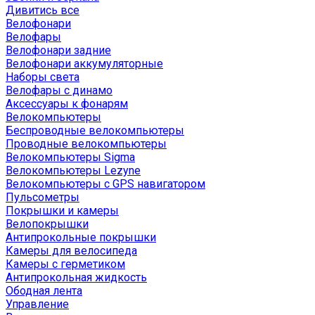
Дивитись все
Велофонари
Велофары
Велофонари задние
Велофонари аккумуляторные
Наборы света
Велофары с динамо
Аксессуары к фонарям
Велокомпьютеры
Беспроводные велокомпьютеры
Проводные велокомпьютеры
Велокомпьютеры Sigma
Велокомпьютеры Lezyne
Велокомпьютеры с GPS навигатором
Пульсометры
Покрышки и камеры
Велопокрышки
Антипрокольные покрышки
Камеры для велосипеда
Камеры с герметиком
Антипрокольная жидкость
Ободная лента
Управление