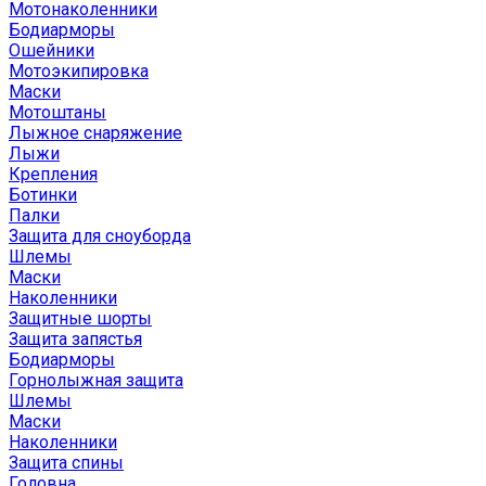
Мотонаколенники
Бодиарморы
Ошейники
Мотоэкипировка
Маски
Мотоштаны
Лыжное снаряжение
Лыжи
Крепления
Ботинки
Палки
Защита для сноуборда
Шлемы
Маски
Наколенники
Защитные шорты
Защита запястья
Бодиарморы
Горнолыжная защита
Шлемы
Маски
Наколенники
Защита спины
Головна