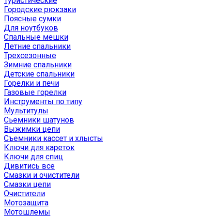
Туристические
Городские рюкзаки
Поясные сумки
Для ноутбуков
Спальные мешки
Летние спальники
Трехсезонные
Зимние спальники
Детские спальники
Горелки и печи
Газовые горелки
Инструменты по типу
Мультитулы
Сьемники шатунов
Выжимки цепи
Съемники кассет и хлысты
Ключи для кареток
Ключи для спиц
Дивитись все
Смазки и очистители
Смазки цепи
Очистители
Мотозащита
Мотошлемы