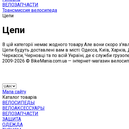
ВЕЛОЗАПЧАСТИ
Трансмиссия велосипеда
Цепи
Цепи
В цій категорії немає жодного товару.Але вони скоро з'явл
Цепи будуть доставлені вам в місті: Одесса, Київ, Харків
Черкасси, Черновці та по всій Україні, де є служби грузоп
2009-2026 © BikeMania.com.ua — інтернет-магазин велоси
Мапа сайту
Каталог товарів
ВЕЛОСИПЕДЫ
ВЕЛОАКСЕССУАРЫ
ВЕЛОЗАПЧАСТИ
ЗАЩИТА
ОДЕЖДА