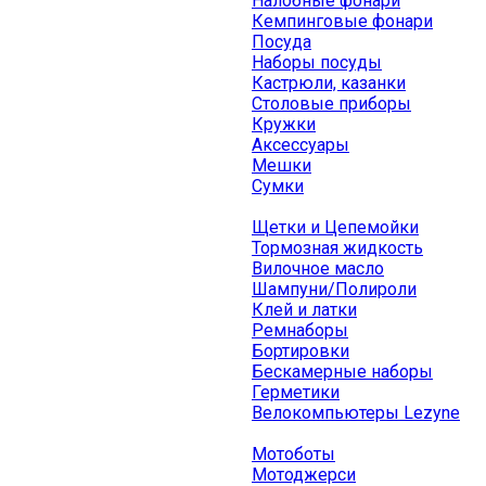
Налобные фонари
Кемпинговые фонари
Посуда
Наборы посуды
Кастрюли, казанки
Столовые приборы
Кружки
Аксессуары
Мешки
Сумки
Щетки и Цепемойки
Тормозная жидкость
Вилочное масло
Шампуни/Полироли
Клей и латки
Ремнаборы
Бортировки
Бескамерные наборы
Герметики
Велокомпьютеры Lezyne
Мотоботы
Мотоджерси