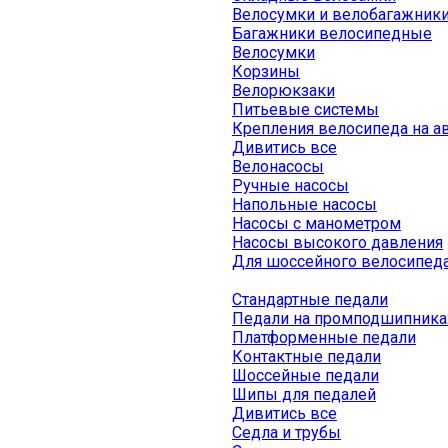
Велосумки и велобагажник
Багажники велосипедные
Велосумки
Корзины
Велорюкзаки
Питьевые системы
Крепления велосипеда на а
Дивитись все
Велонасосы
Ручные насосы
Напольные насосы
Насосы с манометром
Насосы высокого давления
Для шоссейного велосипед
Стандартные педали
Педали на промподшипника
Платформенные педали
Контактные педали
Шоссейные педали
Шипы для педалей
Дивитись все
Седла и трубы