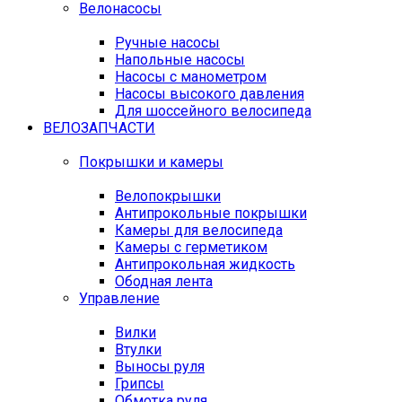
Велонасосы
Ручные насосы
Напольные насосы
Насосы с манометром
Насосы высокого давления
Для шоссейного велосипеда
ВЕЛОЗАПЧАСТИ
Покрышки и камеры
Велопокрышки
Антипрокольные покрышки
Камеры для велосипеда
Камеры с герметиком
Антипрокольная жидкость
Ободная лента
Управление
Вилки
Втулки
Выносы руля
Грипсы
Обмотка руля