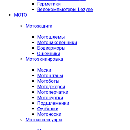
Герметики
Велокомпьютеры Lezyne
МОТО
Мотозащита
Мотошлемы
Мотонаколенники
Бодиарморы
Ошейники
Мотоэкипировка
Маски
Мотоштаны
Мотоботы
Мотоджерси
Мотоперчатки
Мотокуртки
Подшлемники
Футболки
Мотоноски
Мотоаксессуары