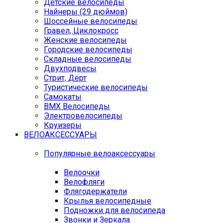
Детские велосипеды
Найнеры (29 дюймов)
Шоссейные велосипеды
Гравел, Циклокросс
Женские велосипеды
Городcкие велосипеды
Складные велосипеды
Двухподвесы
Стрит, Дёрт
Туристические велосипеды
Самокаты
BMX Велосипеды
Электровелосипеды
Круизеры
ВЕЛОАКСЕССУАРЫ
Популярные велоаксессуары
Велоочки
Велофляги
Флягодержатели
Крылья велосипедные
Подножки для велосипеда
Звонки и Зеркала