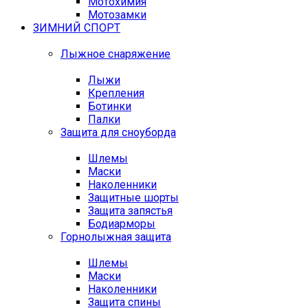
Мотохимия
Мотозамки
ЗИМНИЙ СПОРТ
Лыжное снаряжение
Лыжи
Крепления
Ботинки
Палки
Защита для сноуборда
Шлемы
Маски
Наколенники
Защитные шорты
Защита запястья
Бодиарморы
Горнолыжная защита
Шлемы
Маски
Наколенники
Защита спины