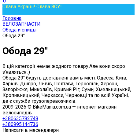
0
Слава Україні! Слава ЗСУ!
Головна
ВЕЛОЗАПЧАСТИ
Обода и спицы
Обода 29"
Обода 29"
В цій категорії немає жодного товару.Але вони скоро
з'являться ;)
Обода 29" будуть доставлені вам в місті: Одесса, Київ,
Харків, Дніпро, Львів, Полтава, Тернопіль, Херсон,
Запоріжжя, Миколаїв, Кривий Ріг, Суми, Хмельницький,
Кропивницький, Черкасси, Черновці та по всій Україні,
де є служби грузоперевозчиків.
2009-2026 © BikeMania.com.ua — інтернет-магазин
велосипедів
+380635782748
+380995144736
Написати в месенджери: