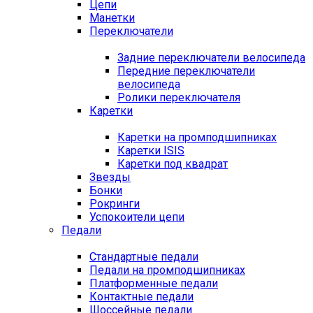
Цепи
Манетки
Переключатели
Задние переключатели велосипеда
Передние переключатели
велосипеда
Ролики переключателя
Каретки
Каретки на промподшипниках
Каретки ISIS
Каретки под квадрат
Звезды
Бонки
Рокринги
Успокоители цепи
Педали
Стандартные педали
Педали на промподшипниках
Платформенные педали
Контактные педали
Шоссейные педали