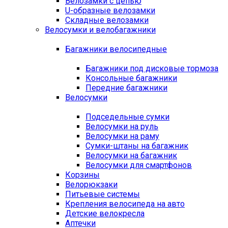
Велозамки с цепью
U-образные велозамки
Складные велозамки
Велосумки и велобагажники
Багажники велосипедные
Багажники под дисковые тормоза
Консольные багажники
Передние багажники
Велосумки
Подседельные сумки
Велосумки на руль
Велосумки на раму
Сумки-штаны на багажник
Велосумки на багажник
Велосумки для смартфонов
Корзины
Велорюкзаки
Питьевые системы
Крепления велосипеда на авто
Детские велокресла
Аптечки