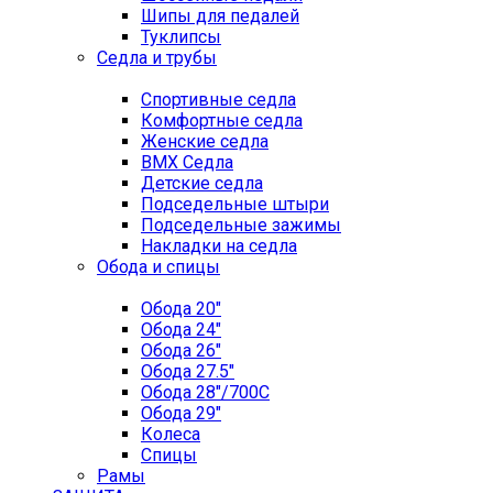
Шипы для педалей
Туклипсы
Седла и трубы
Спортивные седла
Комфортные седла
Женские седла
BMX Седла
Детские седла
Подседельные штыри
Подседельные зажимы
Накладки на седла
Обода и спицы
Обода 20"
Обода 24"
Обода 26"
Обода 27.5"
Обода 28"/700C
Обода 29"
Колеса
Спицы
Рамы