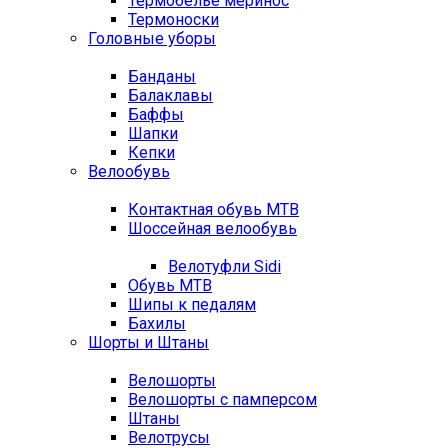
Термобелье меринос
Термоноски
Головные уборы
Банданы
Балаклавы
Баффы
Шапки
Кепки
Велообувь
Контактная обувь MTB
Шоссейная велообувь
Велотуфли Sidi
Обувь MTB
Шипы к педалям
Бахилы
Шорты и Штаны
Велошорты
Велошорты с памперсом
Штаны
Велотрусы