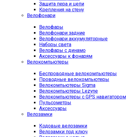
Защита пера и цепи
Крепления на стену
Велофонари
Велофары
Велофонари задние
Велофонари аккумуляторные
Наборы света
Велофары с динамо
Аксессуары к фонарям
Велокомпьютеры
Беспроводные велокомпьютеры
Проводные велокомпьютеры
Велокомпьютеры Sigma
Велокомпьютеры Lezyne
Велокомпьютеры с GPS навигатором
Пульсометры
Аксессуары
Велозамки
Кодовые велозамки
Велозамки под ключ