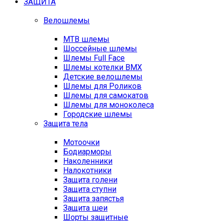
ЗАЩИТА
Велошлемы
MTB шлемы
Шоссейные шлемы
Шлемы Full Face
Шлемы котелки BMX
Детские велошлемы
Шлемы для Роликов
Шлемы для самокатов
Шлемы для моноколеса
Городские шлемы
Защита тела
Мотоочки
Бодиарморы
Наколенники
Налокотники
Защита голени
Защита ступни
Защита запястья
Защита шеи
Шорты защитные