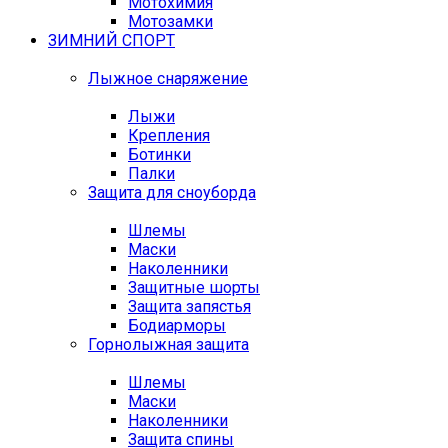
Мотохимия
Мотозамки
ЗИМНИЙ СПОРТ
Лыжное снаряжение
Лыжи
Крепления
Ботинки
Палки
Защита для сноуборда
Шлемы
Маски
Наколенники
Защитные шорты
Защита запястья
Бодиарморы
Горнолыжная защита
Шлемы
Маски
Наколенники
Защита спины