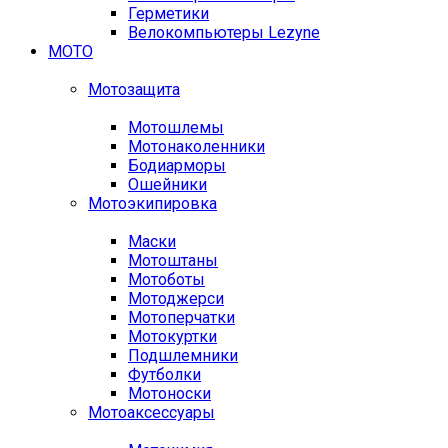
Герметики
Велокомпьютеры Lezyne
МОТО
Мотозащита
Мотошлемы
Мотонаколенники
Бодиарморы
Ошейники
Мотоэкипировка
Маски
Мотоштаны
Мотоботы
Мотоджерси
Мотоперчатки
Мотокуртки
Подшлемники
Футболки
Мотоноски
Мотоаксессуары