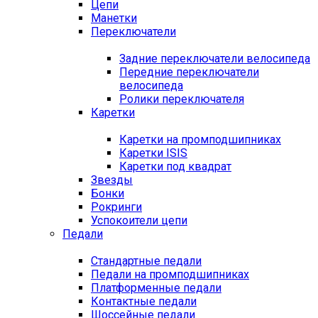
Цепи
Манетки
Переключатели
Задние переключатели велосипеда
Передние переключатели
велосипеда
Ролики переключателя
Каретки
Каретки на промподшипниках
Каретки ISIS
Каретки под квадрат
Звезды
Бонки
Рокринги
Успокоители цепи
Педали
Стандартные педали
Педали на промподшипниках
Платформенные педали
Контактные педали
Шоссейные педали