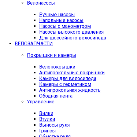
Велонасосы
Ручные насосы
Напольные насосы
Насосы с манометром
Насосы высокого давления
Для шоссейного велосипеда
ВЕЛОЗАПЧАСТИ
Покрышки и камеры
Велопокрышки
Антипрокольные покрышки
Камеры для велосипеда
Камеры с герметиком
Антипрокольная жидкость
Ободная лента
Управление
Вилки
Втулки
Выносы руля
Грипсы
Обмотка руля