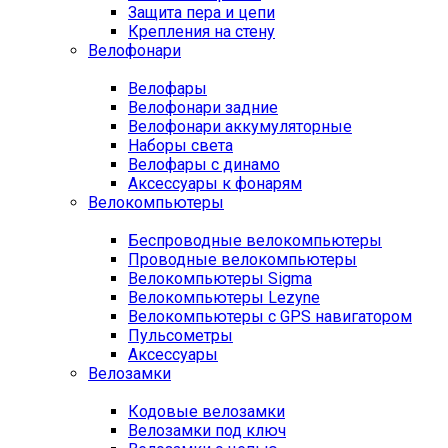
Защита пера и цепи
Крепления на стену
Велофонари
Велофары
Велофонари задние
Велофонари аккумуляторные
Наборы света
Велофары с динамо
Аксессуары к фонарям
Велокомпьютеры
Беспроводные велокомпьютеры
Проводные велокомпьютеры
Велокомпьютеры Sigma
Велокомпьютеры Lezyne
Велокомпьютеры с GPS навигатором
Пульсометры
Аксессуары
Велозамки
Кодовые велозамки
Велозамки под ключ