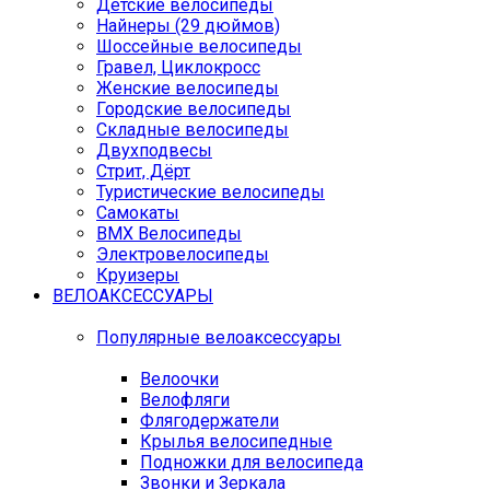
Детские велосипеды
Найнеры (29 дюймов)
Шоссейные велосипеды
Гравел, Циклокросс
Женские велосипеды
Городcкие велосипеды
Складные велосипеды
Двухподвесы
Стрит, Дёрт
Туристические велосипеды
Самокаты
BMX Велосипеды
Электровелосипеды
Круизеры
ВЕЛОАКСЕССУАРЫ
Популярные велоаксессуары
Велоочки
Велофляги
Флягодержатели
Крылья велосипедные
Подножки для велосипеда
Звонки и Зеркала