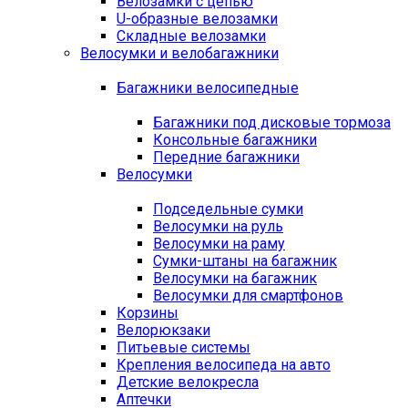
Велозамки с цепью
U-образные велозамки
Складные велозамки
Велосумки и велобагажники
Багажники велосипедные
Багажники под дисковые тормоза
Консольные багажники
Передние багажники
Велосумки
Подседельные сумки
Велосумки на руль
Велосумки на раму
Сумки-штаны на багажник
Велосумки на багажник
Велосумки для смартфонов
Корзины
Велорюкзаки
Питьевые системы
Крепления велосипеда на авто
Детские велокресла
Аптечки