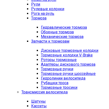
Рули
Рулевые колонки
Рога на руль
Тормоза
Гидравлические тормоза
Ободные тормоза
Механические тормоза
Запчасти к тормозам
Дисковые тормозные колодки
Тормозные колодки V-Brake
Роторы тормозные
Адаптеры дискового тормоза
Тормозные ручки
Тормозные ручки шоссейные
Гидролинии велосипеда
Рубашки троса
Тормозные тросики
Трансмиссия велосипеда
Шатуны
Кассеты