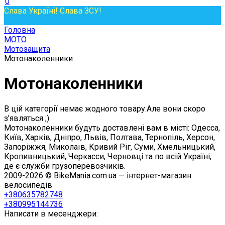
0
Слава Україні! Слава ЗСУ!
Головна
МОТО
Мотозащита
Мотонаколенники
Мотонаколенники
В цій категорії немає жодного товару.Але вони скоро
з'являться ;)
Мотонаколенники будуть доставлені вам в місті: Одесса,
Київ, Харків, Дніпро, Львів, Полтава, Тернопіль, Херсон,
Запоріжжя, Миколаїв, Кривий Ріг, Суми, Хмельницький,
Кропивницький, Черкасси, Черновці та по всій Україні,
де є служби грузоперевозчиків.
2009-2026 © BikeMania.com.ua — інтернет-магазин
велосипедів
+380635782748
+380995144736
Написати в месенджери: