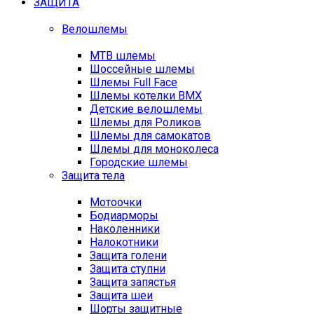
ЗАЩИТА
Велошлемы
MTB шлемы
Шоссейные шлемы
Шлемы Full Face
Шлемы котелки BMX
Детские велошлемы
Шлемы для Роликов
Шлемы для самокатов
Шлемы для моноколеса
Городские шлемы
Защита тела
Мотоочки
Бодиарморы
Наколенники
Налокотники
Защита голени
Защита ступни
Защита запястья
Защита шеи
Шорты защитные