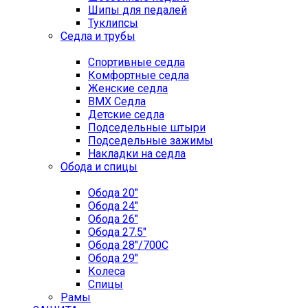
Шипы для педалей
Туклипсы
Седла и трубы
Спортивные седла
Комфортные седла
Женские седла
BMX Седла
Детские седла
Подседельные штыри
Подседельные зажимы
Накладки на седла
Обода и спицы
Обода 20"
Обода 24"
Обода 26"
Обода 27.5"
Обода 28"/700C
Обода 29"
Колеса
Спицы
Рамы