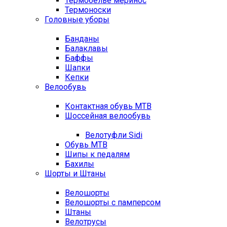
Термобелье меринос
Термоноски
Головные уборы
Банданы
Балаклавы
Баффы
Шапки
Кепки
Велообувь
Контактная обувь MTB
Шоссейная велообувь
Велотуфли Sidi
Обувь MTB
Шипы к педалям
Бахилы
Шорты и Штаны
Велошорты
Велошорты с памперсом
Штаны
Велотрусы