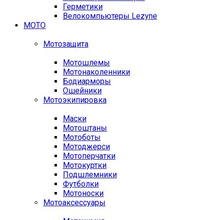
Герметики
Велокомпьютеры Lezyne
МОТО
Мотозащита
Мотошлемы
Мотонаколенники
Бодиарморы
Ошейники
Мотоэкипировка
Маски
Мотоштаны
Мотоботы
Мотоджерси
Мотоперчатки
Мотокуртки
Подшлемники
Футболки
Мотоноски
Мотоаксессуары