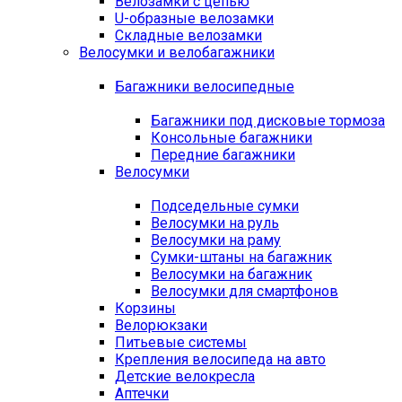
Велозамки с цепью
U-образные велозамки
Складные велозамки
Велосумки и велобагажники
Багажники велосипедные
Багажники под дисковые тормоза
Консольные багажники
Передние багажники
Велосумки
Подседельные сумки
Велосумки на руль
Велосумки на раму
Сумки-штаны на багажник
Велосумки на багажник
Велосумки для смартфонов
Корзины
Велорюкзаки
Питьевые системы
Крепления велосипеда на авто
Детские велокресла
Аптечки