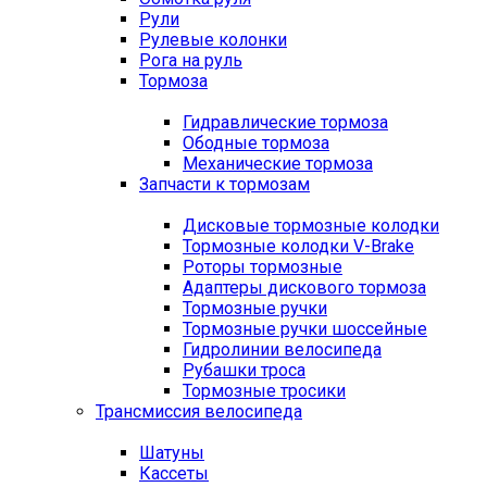
Рули
Рулевые колонки
Рога на руль
Тормоза
Гидравлические тормоза
Ободные тормоза
Механические тормоза
Запчасти к тормозам
Дисковые тормозные колодки
Тормозные колодки V-Brake
Роторы тормозные
Адаптеры дискового тормоза
Тормозные ручки
Тормозные ручки шоссейные
Гидролинии велосипеда
Рубашки троса
Тормозные тросики
Трансмиссия велосипеда
Шатуны
Кассеты