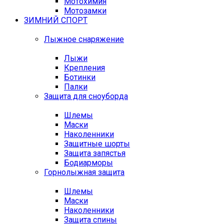
Мотохимия
Мотозамки
ЗИМНИЙ СПОРТ
Лыжное снаряжение
Лыжи
Крепления
Ботинки
Палки
Защита для сноуборда
Шлемы
Маски
Наколенники
Защитные шорты
Защита запястья
Бодиарморы
Горнолыжная защита
Шлемы
Маски
Наколенники
Защита спины