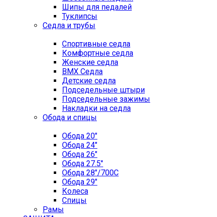
Шипы для педалей
Туклипсы
Седла и трубы
Спортивные седла
Комфортные седла
Женские седла
BMX Седла
Детские седла
Подседельные штыри
Подседельные зажимы
Накладки на седла
Обода и спицы
Обода 20"
Обода 24"
Обода 26"
Обода 27.5"
Обода 28"/700C
Обода 29"
Колеса
Спицы
Рамы