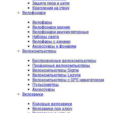
Защита пера и цепи
Крепления на стену
Велофонари
Велофары
Велофонари задние
Велофонари аккумуляторные
Наборы света
Велофары с динамо
Аксессуары к фонарям
Велокомпьютеры
Беспроводные велокомпьютеры
Проводные велокомпьютеры
Велокомпьютеры Sigma
Велокомпьютеры Lezyne
Велокомпьютеры с GPS навигатором
Пульсометры
Аксессуары
Велозамки
Кодовые велозамки
Велозамки под ключ