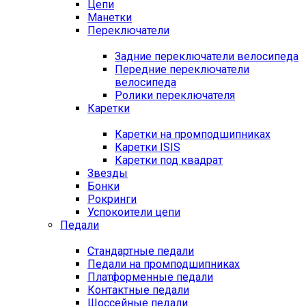
Цепи
Манетки
Переключатели
Задние переключатели велосипеда
Передние переключатели
велосипеда
Ролики переключателя
Каретки
Каретки на промподшипниках
Каретки ISIS
Каретки под квадрат
Звезды
Бонки
Рокринги
Успокоители цепи
Педали
Стандартные педали
Педали на промподшипниках
Платформенные педали
Контактные педали
Шоссейные педали