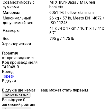
Совместимость с
MTX TrunkBags / MTX rear
сумками
baskets
Материал
6061 T-6 hollow aluminum
Максимальный
26 kg / 57 lb, Meets EN 14872 /
допустимый вес
ISO 11243
41 x 34 x 17 cm / 16.1" x 13.4" x
Размеры
6.7"
Вес
795 g / 1.75 lb
Характеристики
Гарантия
от производителя
Код производителя
TA2048-B
Бренд
Topeak
Відгуки
Відгуків ще немає — ваш может стать первым.
Написать отзыв
Всі відгуки
0
загальний рейтинг