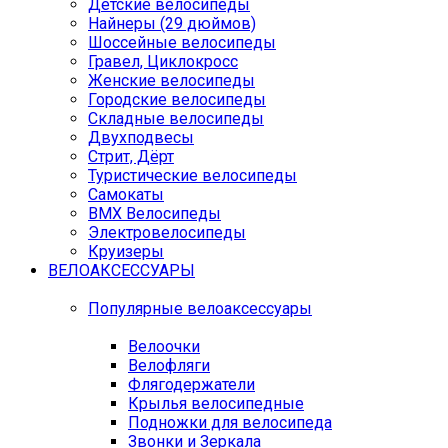
Детские велосипеды
Найнеры (29 дюймов)
Шоссейные велосипеды
Гравел, Циклокросс
Женские велосипеды
Городcкие велосипеды
Складные велосипеды
Двухподвесы
Стрит, Дёрт
Туристические велосипеды
Самокаты
BMX Велосипеды
Электровелосипеды
Круизеры
ВЕЛОАКСЕССУАРЫ
Популярные велоаксессуары
Велоочки
Велофляги
Флягодержатели
Крылья велосипедные
Подножки для велосипеда
Звонки и Зеркала