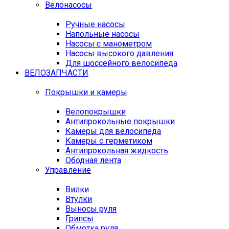
Велонасосы
Ручные насосы
Напольные насосы
Насосы с манометром
Насосы высокого давления
Для шоссейного велосипеда
ВЕЛОЗАПЧАСТИ
Покрышки и камеры
Велопокрышки
Антипрокольные покрышки
Камеры для велосипеда
Камеры с герметиком
Антипрокольная жидкость
Ободная лента
Управление
Вилки
Втулки
Выносы руля
Грипсы
Обмотка руля