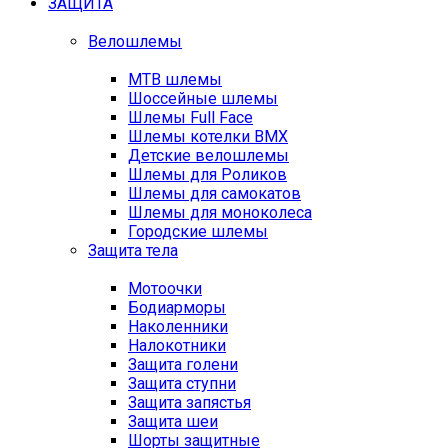
ЗАЩИТА
Велошлемы
MTB шлемы
Шоссейные шлемы
Шлемы Full Face
Шлемы котелки BMX
Детские велошлемы
Шлемы для Роликов
Шлемы для самокатов
Шлемы для моноколеса
Городские шлемы
Защита тела
Мотоочки
Бодиарморы
Наколенники
Налокотники
Защита голени
Защита ступни
Защита запястья
Защита шеи
Шорты защитные