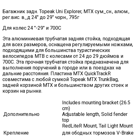
Багажник задн. Topeak Uni Explorer, MTX сум_сн., алюм.,
рег.вис. в_д 24" до 29" чорн., 795г
Для колес 24 "-29" и 700C
Эта алюминиевая трубчатая задняя стойка, подходящая
для всех размеров, оснащена регулируемыми ножками,
подходящими для большинства туристических
велосипедов MTB с колесами от 24 до 29 дюймов и
700C. Эта прочная трубчатая стойка предназначена для
выполнения поручений в городе или в поездках на
дальние расстояния. Пластина MTX QuickTrackR
совместима с любой сумкой Topeak MTX TrunkBag,
задней корзиной MTX и большинством других стоек и
корзин на рынке.
Includes mounting bracket (26.5
cm)
Дополнительно
Adjustable length, Solid fender
top
RedLiteR Mount, Tail Light Mount
Крепление
для ободных тормозов V-Brake