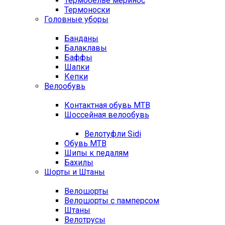
Термобелье меринос
Термоноски
Головные уборы
Банданы
Балаклавы
Баффы
Шапки
Кепки
Велообувь
Контактная обувь MTB
Шоссейная велообувь
Велотуфли Sidi
Обувь MTB
Шипы к педалям
Бахилы
Шорты и Штаны
Велошорты
Велошорты с памперсом
Штаны
Велотрусы