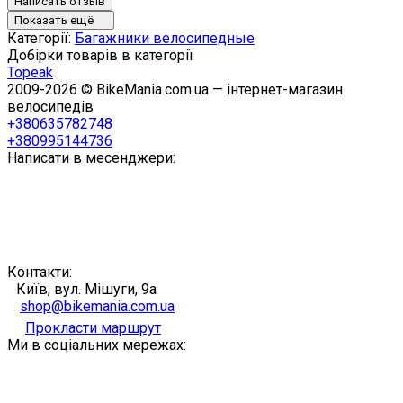
Написать отзыв
Показать ещё
Категорії:
Багажники велосипедные
Добірки товарів в категорії
Topeak
2009-2026 © BikeMania.com.ua — інтернет-магазин
велосипедів
+380635782748
+380995144736
Написати в месенджери:
Контакти:
Київ, вул. Мішуги, 9а
shop@bikemania.com.ua
Прокласти маршрут
Ми в соціальних мережах: