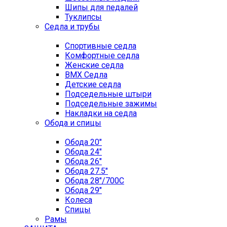
Шипы для педалей
Туклипсы
Седла и трубы
Спортивные седла
Комфортные седла
Женские седла
BMX Седла
Детские седла
Подседельные штыри
Подседельные зажимы
Накладки на седла
Обода и спицы
Обода 20"
Обода 24"
Обода 26"
Обода 27.5"
Обода 28"/700C
Обода 29"
Колеса
Спицы
Рамы