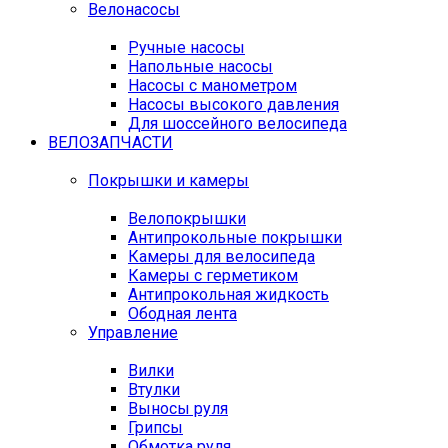
Велонасосы
Ручные насосы
Напольные насосы
Насосы с манометром
Насосы высокого давления
Для шоссейного велосипеда
ВЕЛОЗАПЧАСТИ
Покрышки и камеры
Велопокрышки
Антипрокольные покрышки
Камеры для велосипеда
Камеры с герметиком
Антипрокольная жидкость
Ободная лента
Управление
Вилки
Втулки
Выносы руля
Грипсы
Обмотка руля