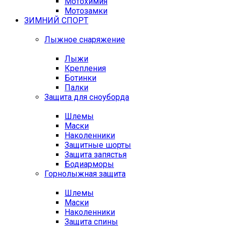
Мотохимия
Мотозамки
ЗИМНИЙ СПОРТ
Лыжное снаряжение
Лыжи
Крепления
Ботинки
Палки
Защита для сноуборда
Шлемы
Маски
Наколенники
Защитные шорты
Защита запястья
Бодиарморы
Горнолыжная защита
Шлемы
Маски
Наколенники
Защита спины