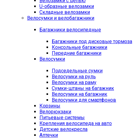
Велозамки с цепью
U-образные велозамки
Складные велозамки
Велосумки и велобагажники
Багажники велосипедные
Багажники под дисковые тормоза
Консольные багажники
Передние багажники
Велосумки
Подседельные сумки
Велосумки на руль
Велосумки на раму
Сумки-штаны на багажник
Велосумки на багажник
Велосумки для смартфонов
Корзины
Велорюкзаки
Питьевые системы
Крепления велосипеда на авто
Детские велокресла
Аптечки