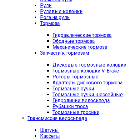
Рули
Рулевые колонки
Рога на руль
Тормоза
Гидравлические тормоза
Ободные тормоза
Механические тормоза
Запчасти к тормозам
Дисковые тормозные колодки
Тормозные колодки V-Brake
Роторы тормозные
Адаптеры дискового тормоза
Тормозные ручки
Тормозные ручки шоссейные
Гидролинии велосипеда
Рубашки троса
Тормозные тросики
Трансмиссия велосипеда
Шатуны
Кассеты