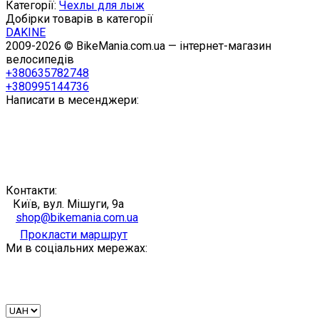
Категорії:
Чехлы для лыж
Добірки товарів в категорії
DAKINE
2009-2026 © BikeMania.com.ua — інтернет-магазин
велосипедів
+380635782748
+380995144736
Написати в месенджери:
Контакти:
Київ, вул. Мішуги, 9а
shop@bikemania.com.ua
Прокласти маршрут
Ми в соціальних мережах: