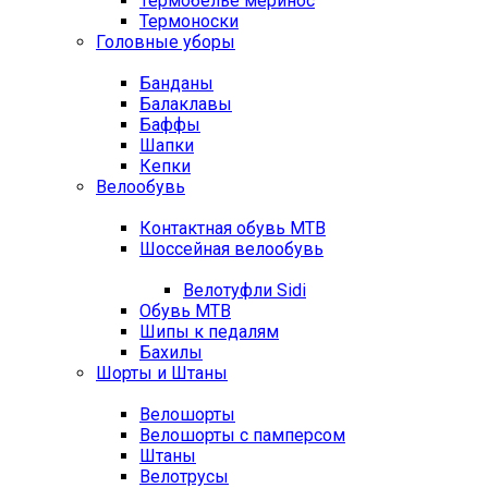
Термобелье меринос
Термоноски
Головные уборы
Банданы
Балаклавы
Баффы
Шапки
Кепки
Велообувь
Контактная обувь MTB
Шоссейная велообувь
Велотуфли Sidi
Обувь MTB
Шипы к педалям
Бахилы
Шорты и Штаны
Велошорты
Велошорты с памперсом
Штаны
Велотрусы