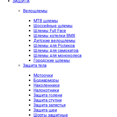
ЗАЩИТА
Велошлемы
MTB шлемы
Шоссейные шлемы
Шлемы Full Face
Шлемы котелки BMX
Детские велошлемы
Шлемы для Роликов
Шлемы для самокатов
Шлемы для моноколеса
Городские шлемы
Защита тела
Мотоочки
Бодиарморы
Наколенники
Налокотники
Защита голени
Защита ступни
Защита запястья
Защита шеи
Шорты защитные