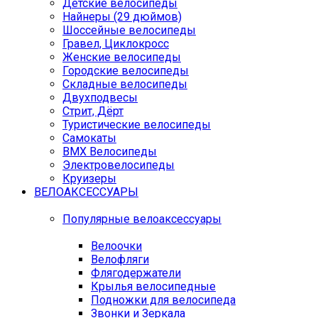
Детские велосипеды
Найнеры (29 дюймов)
Шоссейные велосипеды
Гравел, Циклокросс
Женские велосипеды
Городcкие велосипеды
Складные велосипеды
Двухподвесы
Стрит, Дёрт
Туристические велосипеды
Самокаты
BMX Велосипеды
Электровелосипеды
Круизеры
ВЕЛОАКСЕССУАРЫ
Популярные велоаксессуары
Велоочки
Велофляги
Флягодержатели
Крылья велосипедные
Подножки для велосипеда
Звонки и Зеркала