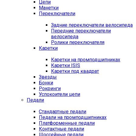
Цепи
Манетки
Переключатели
Задние переключатели велосипеда
Передние переключатели
велосипеда
Ролики переключателя
Каретки
Каретки на промподшипниках
Каретки ISIS
Каретки под квадрат
Звезды
Бонки
Рокринги
Успокоители цепи
Педали
Стандартные педали
Педали на промподшипниках
Платформенные педали
Контактные педали
Шоссейные педали