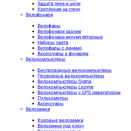
Защита пера и цепи
Крепления на стену
Велофонари
Велофары
Велофонари задние
Велофонари аккумуляторные
Наборы света
Велофары с динамо
Аксессуары к фонарям
Велокомпьютеры
Беспроводные велокомпьютеры
Проводные велокомпьютеры
Велокомпьютеры Sigma
Велокомпьютеры Lezyne
Велокомпьютеры с GPS навигатором
Пульсометры
Аксессуары
Велозамки
Кодовые велозамки
Велозамки под ключ