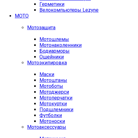
Герметики
Велокомпьютеры Lezyne
МОТО
Мотозащита
Мотошлемы
Мотонаколенники
Бодиарморы
Ошейники
Мотоэкипировка
Маски
Мотоштаны
Мотоботы
Мотоджерси
Мотоперчатки
Мотокуртки
Подшлемники
Футболки
Мотоноски
Мотоаксессуары