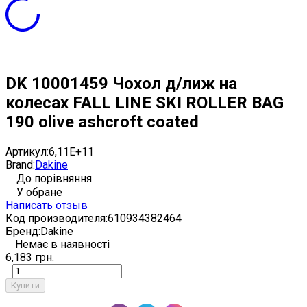
DK 10001459 Чохол д/лиж на
колесах FALL LINE SKI ROLLER BAG
190 olive ashcroft coated
Артикул:
6,11E+11
Brand:
Dakine
До порівняння
У обране
Написать отзыв
Код производителя:
610934382464
Бренд:
Dakine
Немає в наявності
6,183 грн.
Купити