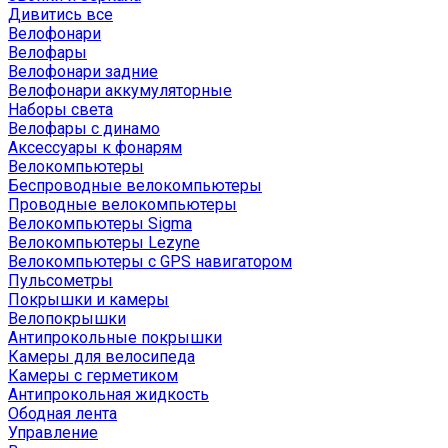
Дивитись все
Велофонари
Велофары
Велофонари задние
Велофонари аккумуляторные
Наборы света
Велофары с динамо
Аксессуары к фонарям
Велокомпьютеры
Беспроводные велокомпьютеры
Проводные велокомпьютеры
Велокомпьютеры Sigma
Велокомпьютеры Lezyne
Велокомпьютеры с GPS навигатором
Пульсометры
Покрышки и камеры
Велопокрышки
Антипрокольные покрышки
Камеры для велосипеда
Камеры с герметиком
Антипрокольная жидкость
Ободная лента
Управление