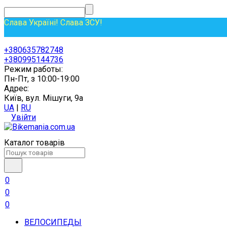
Слава Україні! Слава ЗСУ!
+380635782748
+380995144736
Режим работы:
Пн-Пт, з 10:00-19:00
Адрес:
Київ, вул. Мішуги, 9а
UA
|
RU
Увійти
Каталог товарів
0
0
0
ВЕЛОСИПЕДЫ