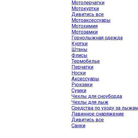
Мотоперчатки
Мотокуртки
Дивитись все
Мотоаксессуары
Мотохимия
Мотозамки
Горнолыжная одежда
Куртки
Штаны
Флисы
Термобелье
Перчатки
Носки
Аксессуары
Рюкзаки
Сумки
Чехлы для сноуборда
Чехлы для лыж
Средства по уходу за лыжа
Лавинное снаряжение
Дивитись все
Санки