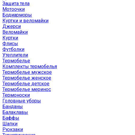
Защита тела
Мотоочки
Бодиарморы
Куртки и веломайки
Джерси
Веломайки
Куртки
Флисы
Футболки
Утеплители
Термобелье
Комплекты термобелья
Термобелье мужское
Термобелье женское
Термобелье детское
Термобелье меринос
Термоноски
Головные уборы
Банданы
Балаклавы
Баффы
Шапки
Рюкзаки