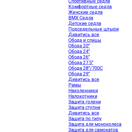
Спортивные седла
Комфортные седла
Женские седла
BMX Седла
Детские седла
Подседельные штыри
Дивитись все
Обода и спицы
Обода 20"
Обода 24"
Обода 26"
Обода 27.5"
Обода 28"/700C
Обода 29"
Дивитись все
Рамы
Наколенники
Налокотники
Защита голени
Защита ступни
Дивитись все
Защита по типу
Защита для моноколеса
Защита для самокатов