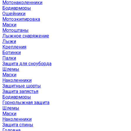
Мотонаколенники
Бодиарморы
Ошейники
Мотоэкипировка
Маски
Мотоштаны
Лыжное снаряжение
Лыжи
Крепления
Ботинки
Палки
Защита для сноуборда
Шлемы
Маски
Наколенники
Защитные шорты
Защита запястья
Бодиарморы
Горнолыжная защита
Шлемы
Маски
Наколенники
Защита спины
Головна