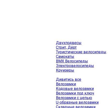
Двухподвесы
Стрит, Дёрт
Туристические велосипеды
Самокаты
BMX Велосипеды
Электровелосипеды
Круизеры
Дивитись все
Велозамки
Кодовые велозамки
Велозамки под ключ
Велозамки с цепью
U-образные велозамки
Складные велозамки