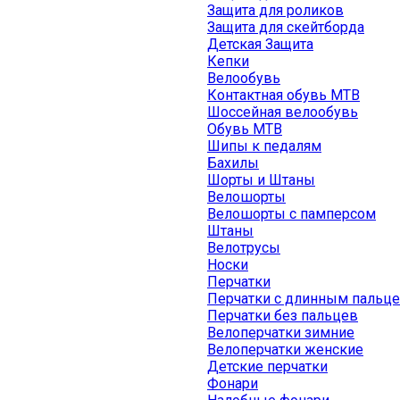
Защита для роликов
Защита для скейтборда
Детская Защита
Кепки
Велообувь
Контактная обувь MTB
Шоссейная велообувь
Обувь MTB
Шипы к педалям
Бахилы
Шорты и Штаны
Велошорты
Велошорты с памперсом
Штаны
Велотрусы
Носки
Перчатки
Перчатки с длинным пальц
Перчатки без пальцев
Велоперчатки зимние
Велоперчатки женские
Детские перчатки
Фонари