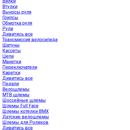
Вилки
Втулки
Выносы руля
Грипсы
Обмотка руля
Рули
Дивитись все
Трансмиссия велосипеда
Шатуны
Кассеты
Цепи
Манетки
Переключатели
Каретки
Дивитись все
Педали
Велошлемы
MTB шлемы
Шоссейные шлемы
Шлемы Full Face
Шлемы котелки BMX
Детские велошлемы
Шлемы для Роликов
Дивитись все