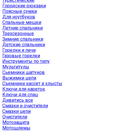
Туристические
Городские рюкзаки
Поясные сумки
Для ноутбуков
Спальные мешки
Летние спальники
Трехсезонные
Зимние спальники
Детские спальники
Горелки и печи
Газовые горелки
Инструменты по типу
Мультитулы
Сьемники шатунов
Выжимки цепи
Съемники кассет и хлысты
Ключи для кареток
Ключи для спиц
Дивитись все
Смазки и очистители
Смазки цепи
Очистители
Мотозащита
Мотошлемы