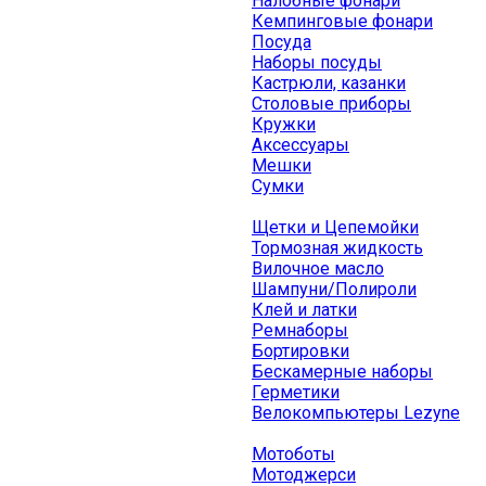
Налобные фонари
Кемпинговые фонари
Посуда
Наборы посуды
Кастрюли, казанки
Столовые приборы
Кружки
Аксессуары
Мешки
Сумки
Щетки и Цепемойки
Тормозная жидкость
Вилочное масло
Шампуни/Полироли
Клей и латки
Ремнаборы
Бортировки
Бескамерные наборы
Герметики
Велокомпьютеры Lezyne
Мотоботы
Мотоджерси