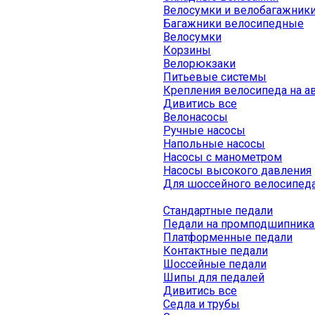
Велосумки и велобагажник
Багажники велосипедные
Велосумки
Корзины
Велорюкзаки
Питьевые системы
Крепления велосипеда на а
Дивитись все
Велонасосы
Ручные насосы
Напольные насосы
Насосы с манометром
Насосы высокого давления
Для шоссейного велосипед
Стандартные педали
Педали на промподшипника
Платформенные педали
Контактные педали
Шоссейные педали
Шипы для педалей
Дивитись все
Седла и трубы