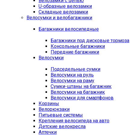
Велозамки с цепью
U-образные велозамки
Складные велозамки
Велосумки и велобагажники
Багажники велосипедные
Багажники под дисковые тормоза
Консольные багажники
Передние багажники
Велосумки
Подседельные сумки
Велосумки на руль
Велосумки на раму
Сумки-штаны на багажник
Велосумки на багажник
Велосумки для смартфонов
Корзины
Велорюкзаки
Питьевые системы
Крепления велосипеда на авто
Детские велокресла
Аптечки