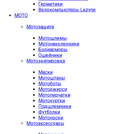
Герметики
Велокомпьютеры Lezyne
МОТО
Мотозащита
Мотошлемы
Мотонаколенники
Бодиарморы
Ошейники
Мотоэкипировка
Маски
Мотоштаны
Мотоботы
Мотоджерси
Мотоперчатки
Мотокуртки
Подшлемники
Футболки
Мотоноски
Мотоаксессуары