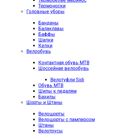
Термобелье меринос
Термоноски
Головные уборы
Банданы
Балаклавы
Баффы
Шапки
Кепки
Велообувь
Контактная обувь MTB
Шоссейная велообувь
Велотуфли Sidi
Обувь MTB
Шипы к педалям
Бахилы
Шорты и Штаны
Велошорты
Велошорты с памперсом
Штаны
Велотрусы