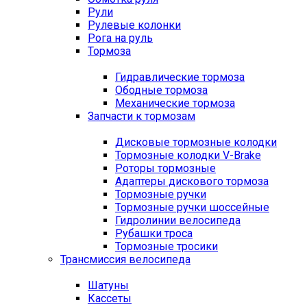
Рули
Рулевые колонки
Рога на руль
Тормоза
Гидравлические тормоза
Ободные тормоза
Механические тормоза
Запчасти к тормозам
Дисковые тормозные колодки
Тормозные колодки V-Brake
Роторы тормозные
Адаптеры дискового тормоза
Тормозные ручки
Тормозные ручки шоссейные
Гидролинии велосипеда
Рубашки троса
Тормозные тросики
Трансмиссия велосипеда
Шатуны
Кассеты