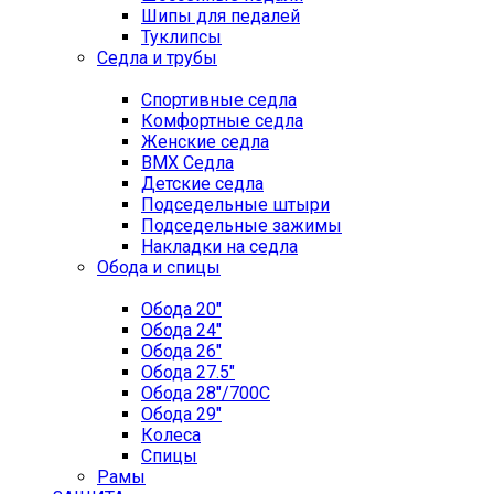
Шипы для педалей
Туклипсы
Седла и трубы
Спортивные седла
Комфортные седла
Женские седла
BMX Седла
Детские седла
Подседельные штыри
Подседельные зажимы
Накладки на седла
Обода и спицы
Обода 20"
Обода 24"
Обода 26"
Обода 27.5"
Обода 28"/700C
Обода 29"
Колеса
Спицы
Рамы