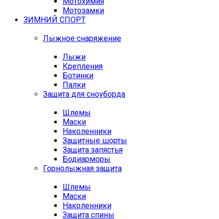
Мотохимия
Мотозамки
ЗИМНИЙ СПОРТ
Лыжное снаряжение
Лыжи
Крепления
Ботинки
Палки
Защита для сноуборда
Шлемы
Маски
Наколенники
Защитные шорты
Защита запястья
Бодиарморы
Горнолыжная защита
Шлемы
Маски
Наколенники
Защита спины