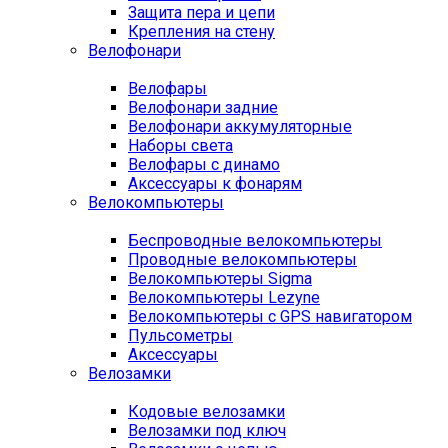
Защита пера и цепи
Крепления на стену
Велофонари
Велофары
Велофонари задние
Велофонари аккумуляторные
Наборы света
Велофары с динамо
Аксессуары к фонарям
Велокомпьютеры
Беспроводные велокомпьютеры
Проводные велокомпьютеры
Велокомпьютеры Sigma
Велокомпьютеры Lezyne
Велокомпьютеры с GPS навигатором
Пульсометры
Аксессуары
Велозамки
Кодовые велозамки
Велозамки под ключ