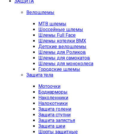
ЗАЩИТА
Велошлемы
MTB шлемы
Шоссейные шлемы
Шлемы Full Face
Шлемы котелки BMX
Детские велошлемы
Шлемы для Роликов
Шлемы для самокатов
Шлемы для моноколеса
Городские шлемы
Защита тела
Мотоочки
Бодиарморы
Наколенники
Налокотники
Защита голени
Защита ступни
Защита запястья
Защита шеи
Шорты защитные