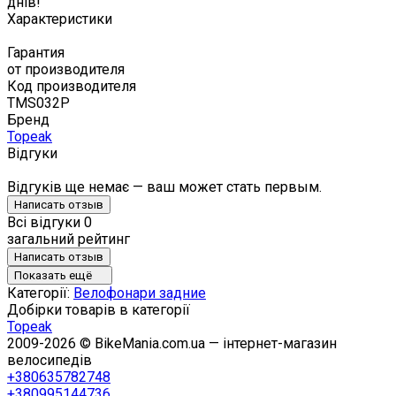
днів!
Характеристики
Гарантия
от производителя
Код производителя
TMS032P
Бренд
Topeak
Відгуки
Відгуків ще немає — ваш может стать первым.
Написать отзыв
Всі відгуки
0
загальний рейтинг
Написать отзыв
Показать ещё
Категорії:
Велофонари задние
Добірки товарів в категорії
Topeak
2009-2026 © BikeMania.com.ua — інтернет-магазин
велосипедів
+380635782748
+380995144736