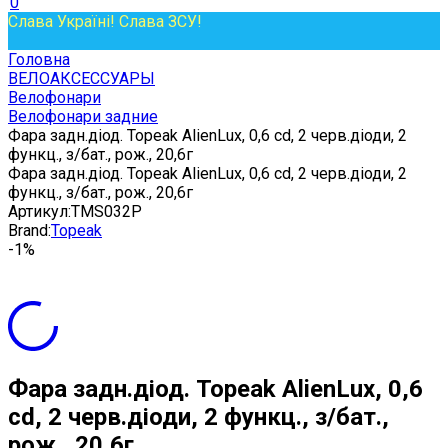
0
Слава Україні! Слава ЗСУ!
Головна
ВЕЛОАКСЕССУАРЫ
Велофонари
Велофонари задние
Фара задн.діод. Topeak AlienLux, 0,6 cd, 2 черв.діоди, 2
функц., з/бат., рож., 20,6г
Фара задн.діод. Topeak AlienLux, 0,6 cd, 2 черв.діоди, 2
функц., з/бат., рож., 20,6г
Артикул:
TMS032P
Brand:
Topeak
-1%
Фара задн.діод. Topeak AlienLux, 0,6
cd, 2 черв.діоди, 2 функц., з/бат.,
рож., 20,6г