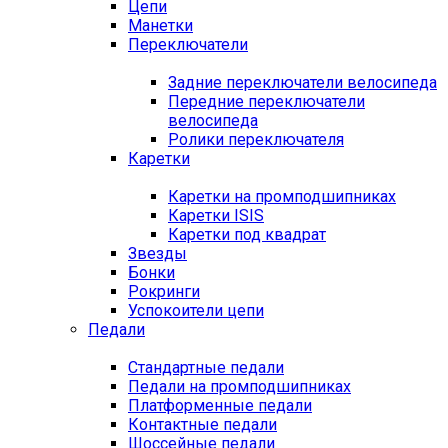
Цепи
Манетки
Переключатели
Задние переключатели велосипеда
Передние переключатели
велосипеда
Ролики переключателя
Каретки
Каретки на промподшипниках
Каретки ISIS
Каретки под квадрат
Звезды
Бонки
Рокринги
Успокоители цепи
Педали
Стандартные педали
Педали на промподшипниках
Платформенные педали
Контактные педали
Шоссейные педали