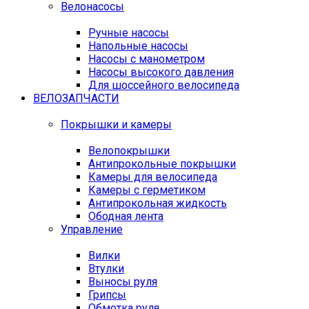
Велонасосы
Ручные насосы
Напольные насосы
Насосы с манометром
Насосы высокого давления
Для шоссейного велосипеда
ВЕЛОЗАПЧАСТИ
Покрышки и камеры
Велопокрышки
Антипрокольные покрышки
Камеры для велосипеда
Камеры с герметиком
Антипрокольная жидкость
Ободная лента
Управление
Вилки
Втулки
Выносы руля
Грипсы
Обмотка руля