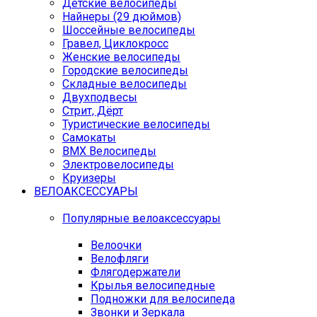
Детские велосипеды
Найнеры (29 дюймов)
Шоссейные велосипеды
Гравел, Циклокросс
Женские велосипеды
Городcкие велосипеды
Складные велосипеды
Двухподвесы
Стрит, Дёрт
Туристические велосипеды
Самокаты
BMX Велосипеды
Электровелосипеды
Круизеры
ВЕЛОАКСЕССУАРЫ
Популярные велоаксессуары
Велоочки
Велофляги
Флягодержатели
Крылья велосипедные
Подножки для велосипеда
Звонки и Зеркала