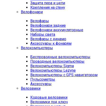
Защита пера и цепи
Крепления на стену
Велофонари
Велофары
Велофонари задние
Велофонари аккумуляторные
Наборы света
Велофары с динамо
Аксессуары к фонарям
Велокомпьютеры
Беспроводные велокомпьютеры
Проводные велокомпьютеры
Велокомпьютеры Sigma
Велокомпьютеры Lezyne
Велокомпьютеры с GPS навигатором
Пульсометры
Аксессуары
Велозамки
Кодовые велозамки
Велозамки под ключ