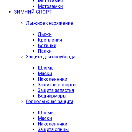
Мотохимия
Мотозамки
ЗИМНИЙ СПОРТ
Лыжное снаряжение
Лыжи
Крепления
Ботинки
Палки
Защита для сноуборда
Шлемы
Маски
Наколенники
Защитные шорты
Защита запястья
Бодиарморы
Горнолыжная защита
Шлемы
Маски
Наколенники
Защита спины