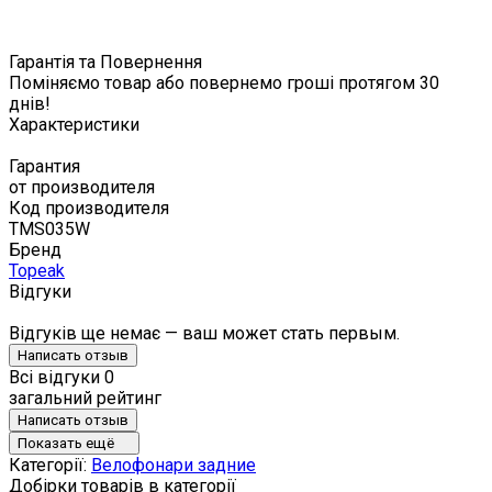
Гарантія та Повернення
Поміняємо товар або повернемо гроші протягом 30
днів!
Характеристики
Гарантия
от производителя
Код производителя
TMS035W
Бренд
Topeak
Відгуки
Відгуків ще немає — ваш может стать первым.
Написать отзыв
Всі відгуки
0
загальний рейтинг
Написать отзыв
Показать ещё
Категорії:
Велофонари задние
Добірки товарів в категорії