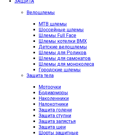
ЗАЩИТА
Велошлемы
MTB шлемы
Шоссейные шлемы
Шлемы Full Face
Шлемы котелки BMX
Детские велошлемы
Шлемы для Роликов
Шлемы для самокатов
Шлемы для моноколеса
Городские шлемы
Защита тела
Мотоочки
Бодиарморы
Наколенники
Налокотники
Защита голени
Защита ступни
Защита запястья
Защита шеи
Шорты защитные