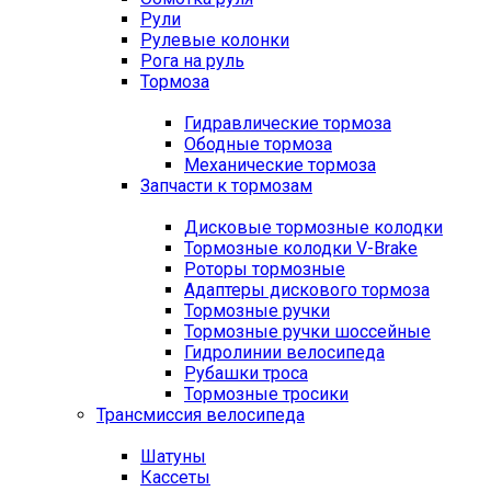
Рули
Рулевые колонки
Рога на руль
Тормоза
Гидравлические тормоза
Ободные тормоза
Механические тормоза
Запчасти к тормозам
Дисковые тормозные колодки
Тормозные колодки V-Brake
Роторы тормозные
Адаптеры дискового тормоза
Тормозные ручки
Тормозные ручки шоссейные
Гидролинии велосипеда
Рубашки троса
Тормозные тросики
Трансмиссия велосипеда
Шатуны
Кассеты