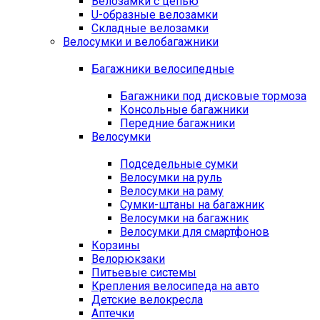
Велозамки с цепью
U-образные велозамки
Складные велозамки
Велосумки и велобагажники
Багажники велосипедные
Багажники под дисковые тормоза
Консольные багажники
Передние багажники
Велосумки
Подседельные сумки
Велосумки на руль
Велосумки на раму
Сумки-штаны на багажник
Велосумки на багажник
Велосумки для смартфонов
Корзины
Велорюкзаки
Питьевые системы
Крепления велосипеда на авто
Детские велокресла
Аптечки