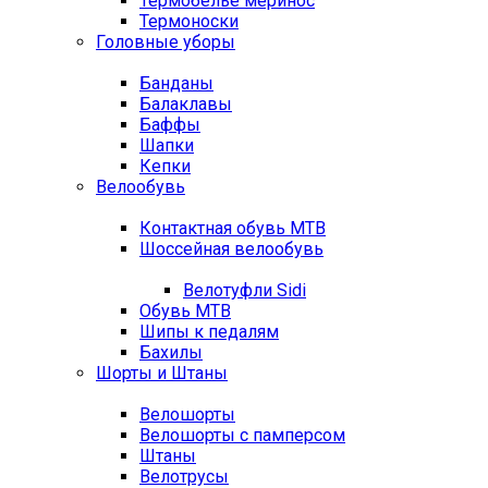
Термобелье меринос
Термоноски
Головные уборы
Банданы
Балаклавы
Баффы
Шапки
Кепки
Велообувь
Контактная обувь MTB
Шоссейная велообувь
Велотуфли Sidi
Обувь MTB
Шипы к педалям
Бахилы
Шорты и Штаны
Велошорты
Велошорты с памперсом
Штаны
Велотрусы