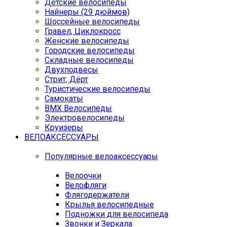
Детские велосипеды
Найнеры (29 дюймов)
Шоссейные велосипеды
Гравел, Циклокросс
Женские велосипеды
Городcкие велосипеды
Складные велосипеды
Двухподвесы
Стрит, Дёрт
Туристические велосипеды
Самокаты
BMX Велосипеды
Электровелосипеды
Круизеры
ВЕЛОАКСЕССУАРЫ
Популярные велоаксессуары
Велоочки
Велофляги
Флягодержатели
Крылья велосипедные
Подножки для велосипеда
Звонки и Зеркала