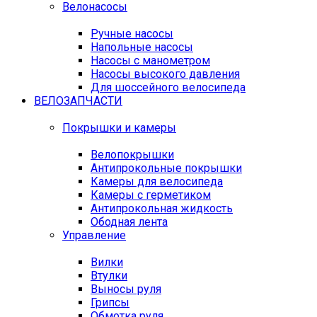
Велонасосы
Ручные насосы
Напольные насосы
Насосы с манометром
Насосы высокого давления
Для шоссейного велосипеда
ВЕЛОЗАПЧАСТИ
Покрышки и камеры
Велопокрышки
Антипрокольные покрышки
Камеры для велосипеда
Камеры с герметиком
Антипрокольная жидкость
Ободная лента
Управление
Вилки
Втулки
Выносы руля
Грипсы
Обмотка руля