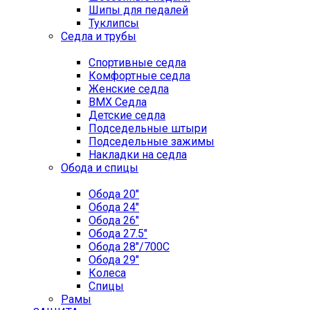
Шипы для педалей
Туклипсы
Седла и трубы
Спортивные седла
Комфортные седла
Женские седла
BMX Седла
Детские седла
Подседельные штыри
Подседельные зажимы
Накладки на седла
Обода и спицы
Обода 20"
Обода 24"
Обода 26"
Обода 27.5"
Обода 28"/700C
Обода 29"
Колеса
Спицы
Рамы