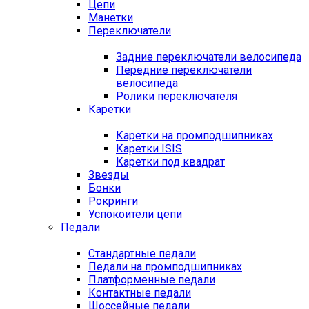
Цепи
Манетки
Переключатели
Задние переключатели велосипеда
Передние переключатели
велосипеда
Ролики переключателя
Каретки
Каретки на промподшипниках
Каретки ISIS
Каретки под квадрат
Звезды
Бонки
Рокринги
Успокоители цепи
Педали
Стандартные педали
Педали на промподшипниках
Платформенные педали
Контактные педали
Шоссейные педали