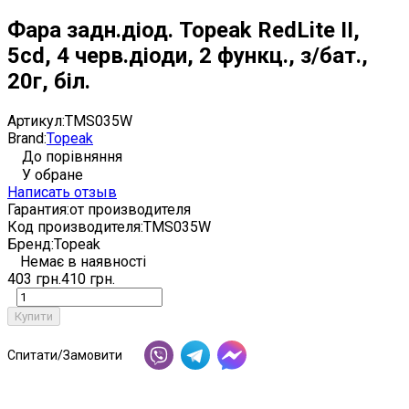
Фара задн.діод. Topeak RedLite II,
5cd, 4 черв.діоди, 2 функц., з/бат.,
20г, біл.
Артикул:
TMS035W
Brand:
Topeak
До порівняння
У обране
Написать отзыв
Гарантия:
от производителя
Код производителя:
TMS035W
Бренд:
Topeak
Немає в наявності
403 грн.
410 грн.
Купити
Спитати/Замовити