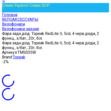
0
Слава Україні! Слава ЗСУ!
Головна
ВЕЛОАКСЕССУАРЫ
Велофонари
Велофонари задние
Фара задн.діод. Topeak RedLite II, 5cd, 4 черв.діоди, 2
функц., з/бат., 20г, біл.
Фара задн.діод. Topeak RedLite II, 5cd, 4 черв.діоди, 2
функц., з/бат., 20г, біл.
Артикул:
TMS035W
Brand:
Topeak
-2%