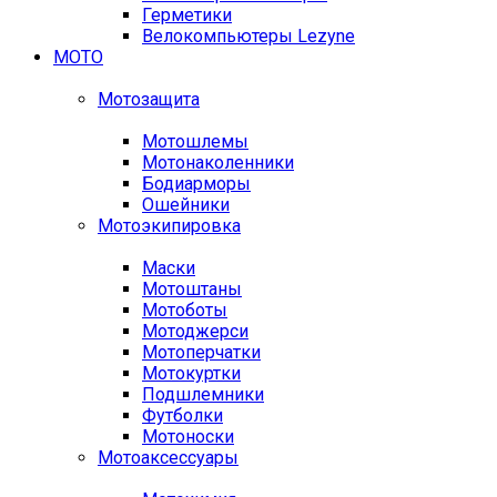
Герметики
Велокомпьютеры Lezyne
МОТО
Мотозащита
Мотошлемы
Мотонаколенники
Бодиарморы
Ошейники
Мотоэкипировка
Маски
Мотоштаны
Мотоботы
Мотоджерси
Мотоперчатки
Мотокуртки
Подшлемники
Футболки
Мотоноски
Мотоаксессуары