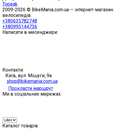
Topeak
2009-2026 © BikeMania.com.ua — інтернет-магазин
велосипедів
+380635782748
+380995144736
Написати в месенджери:
Контакти:
Київ, вул. Мішуги, 9а
shop@bikemania.com.ua
Прокласти маршрут
Ми в соціальних мережах:
Каталог товарів