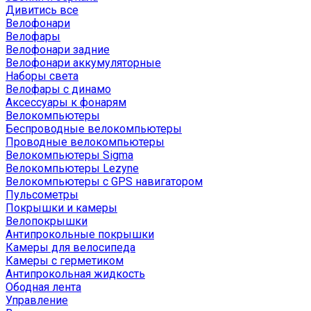
Дивитись все
Велофонари
Велофары
Велофонари задние
Велофонари аккумуляторные
Наборы света
Велофары с динамо
Аксессуары к фонарям
Велокомпьютеры
Беспроводные велокомпьютеры
Проводные велокомпьютеры
Велокомпьютеры Sigma
Велокомпьютеры Lezyne
Велокомпьютеры с GPS навигатором
Пульсометры
Покрышки и камеры
Велопокрышки
Антипрокольные покрышки
Камеры для велосипеда
Камеры с герметиком
Антипрокольная жидкость
Ободная лента
Управление