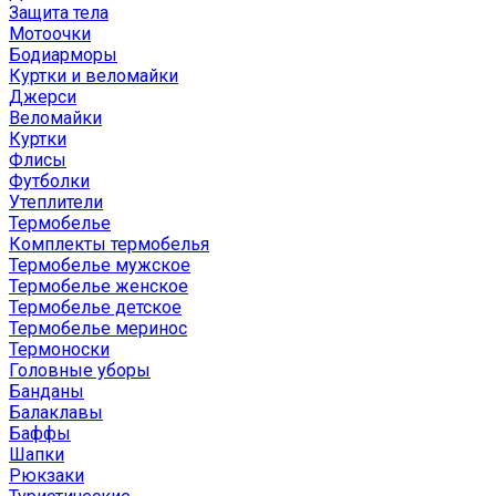
Защита тела
Мотоочки
Бодиарморы
Куртки и веломайки
Джерси
Веломайки
Куртки
Флисы
Футболки
Утеплители
Термобелье
Комплекты термобелья
Термобелье мужское
Термобелье женское
Термобелье детское
Термобелье меринос
Термоноски
Головные уборы
Банданы
Балаклавы
Баффы
Шапки
Рюкзаки