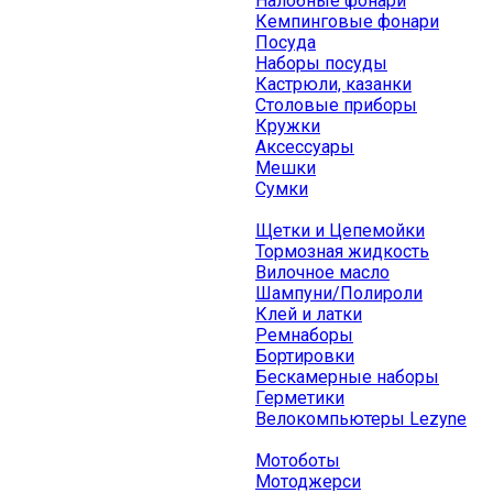
Налобные фонари
Кемпинговые фонари
Посуда
Наборы посуды
Кастрюли, казанки
Столовые приборы
Кружки
Аксессуары
Мешки
Сумки
Щетки и Цепемойки
Тормозная жидкость
Вилочное масло
Шампуни/Полироли
Клей и латки
Ремнаборы
Бортировки
Бескамерные наборы
Герметики
Велокомпьютеры Lezyne
Мотоботы
Мотоджерси