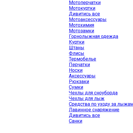
Мотоперчатки
Мотокуртки
Дивитись все
Мотоаксессуары
Мотохимия
Мотозамки
Горнолыжная одежда
Куртки
Штаны
Флисы
Термобелье
Перчатки
Носки
Аксессуары
Рюкзаки
Сумки
Чехлы для сноуборда
Чехлы для лыж
Средства по уходу за лыжа
Лавинное снаряжение
Дивитись все
Санки