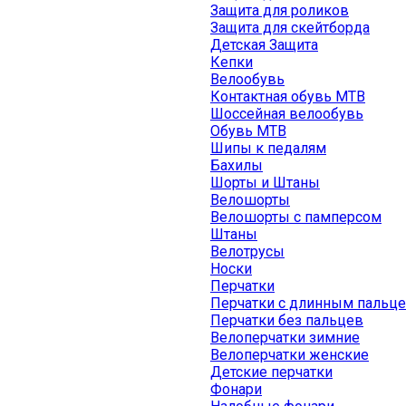
Защита для роликов
Защита для скейтборда
Детская Защита
Кепки
Велообувь
Контактная обувь MTB
Шоссейная велообувь
Обувь MTB
Шипы к педалям
Бахилы
Шорты и Штаны
Велошорты
Велошорты с памперсом
Штаны
Велотрусы
Носки
Перчатки
Перчатки с длинным пальц
Перчатки без пальцев
Велоперчатки зимние
Велоперчатки женские
Детские перчатки
Фонари