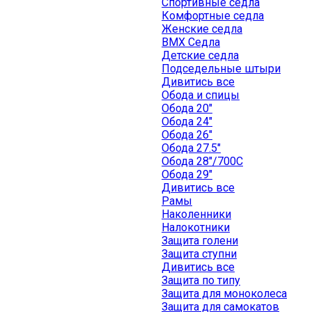
Спортивные седла
Комфортные седла
Женские седла
BMX Седла
Детские седла
Подседельные штыри
Дивитись все
Обода и спицы
Обода 20"
Обода 24"
Обода 26"
Обода 27.5"
Обода 28"/700C
Обода 29"
Дивитись все
Рамы
Наколенники
Налокотники
Защита голени
Защита ступни
Дивитись все
Защита по типу
Защита для моноколеса
Защита для самокатов