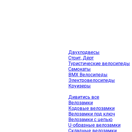
Двухподвесы
Стрит, Дёрт
Туристические велосипеды
Самокаты
BMX Велосипеды
Электровелосипеды
Круизеры
Дивитись все
Велозамки
Кодовые велозамки
Велозамки под ключ
Велозамки с цепью
U-образные велозамки
Складные велозамки