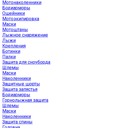
Мотонаколенники
Бодиарморы
Ошейники
Мотоэкипировка
Маски
Мотоштаны
Лыжное снаряжение
Лыжи
Крепления
Ботинки
Палки
Защита для сноуборда
Шлемы
Маски
Наколенники
Защитные шорты
Защита запястья
Бодиарморы
Горнолыжная защита
Шлемы
Маски
Наколенники
Защита спины
Головна