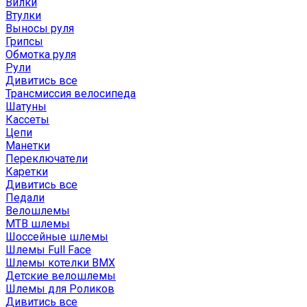
Вилки
Втулки
Выносы руля
Грипсы
Обмотка руля
Рули
Дивитись все
Трансмиссия велосипеда
Шатуны
Кассеты
Цепи
Манетки
Переключатели
Каретки
Дивитись все
Педали
Велошлемы
MTB шлемы
Шоссейные шлемы
Шлемы Full Face
Шлемы котелки BMX
Детские велошлемы
Шлемы для Роликов
Дивитись все