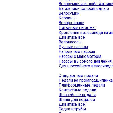
Велосумки и велобагажник
Багажники велосипедные
Велосумки
Корзины
Велорюкзаки
Питьевые системы
Крепления велосипеда на а
Дивитись все
Велонасосы
Ручные насосы
Напольные насосы
Насосы с манометром
Насосы высокого давления
Для шоссейного велосипед
Стандартные педали
Педали на промподшипника
Платформенные педали
Контактные педали
Шоссейные педали
Шипы для педалей
Дивитись все
Седла и трубы