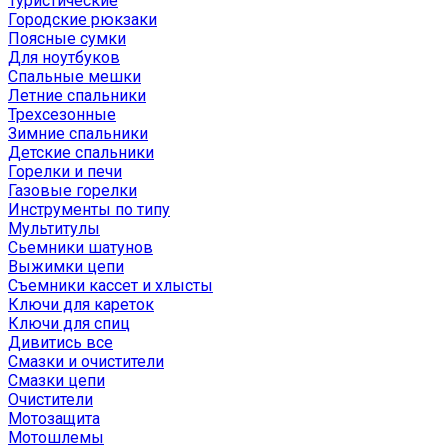
Туристические
Городские рюкзаки
Поясные сумки
Для ноутбуков
Спальные мешки
Летние спальники
Трехсезонные
Зимние спальники
Детские спальники
Горелки и печи
Газовые горелки
Инструменты по типу
Мультитулы
Сьемники шатунов
Выжимки цепи
Съемники кассет и хлысты
Ключи для кареток
Ключи для спиц
Дивитись все
Смазки и очистители
Смазки цепи
Очистители
Мотозащита
Мотошлемы