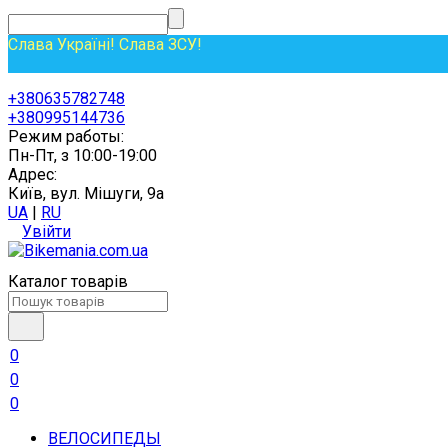
Слава Україні! Слава ЗСУ!
+380635782748
+380995144736
Режим работы:
Пн-Пт, з 10:00-19:00
Адрес:
Київ, вул. Мішуги, 9а
UA
|
RU
Увійти
Каталог товарів
0
0
0
ВЕЛОСИПЕДЫ