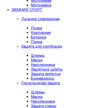
Мотохимия
Мотозамки
ЗИМНИЙ СПОРТ
Лыжное снаряжение
Лыжи
Крепления
Ботинки
Палки
Защита для сноуборда
Шлемы
Маски
Наколенники
Защитные шорты
Защита запястья
Бодиарморы
Горнолыжная защита
Шлемы
Маски
Наколенники
Защита спины