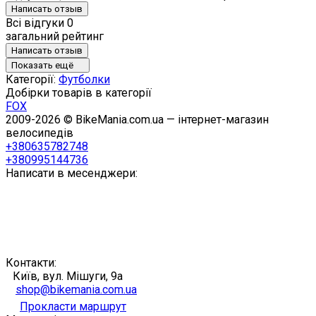
Написать отзыв
Всі відгуки
0
загальний рейтинг
Написать отзыв
Показать ещё
Категорії:
Футболки
Добірки товарів в категорії
FOX
2009-2026 © BikeMania.com.ua — інтернет-магазин
велосипедів
+380635782748
+380995144736
Написати в месенджери:
Контакти:
Київ, вул. Мішуги, 9а
shop@bikemania.com.ua
Прокласти маршрут