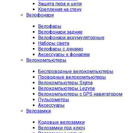
Защита пера и цепи
Крепления на стену
Велофонари
Велофары
Велофонари задние
Велофонари аккумуляторные
Наборы света
Велофары с динамо
Аксессуары к фонарям
Велокомпьютеры
Беспроводные велокомпьютеры
Проводные велокомпьютеры
Велокомпьютеры Sigma
Велокомпьютеры Lezyne
Велокомпьютеры с GPS навигатором
Пульсометры
Аксессуары
Велозамки
Кодовые велозамки
Велозамки под ключ