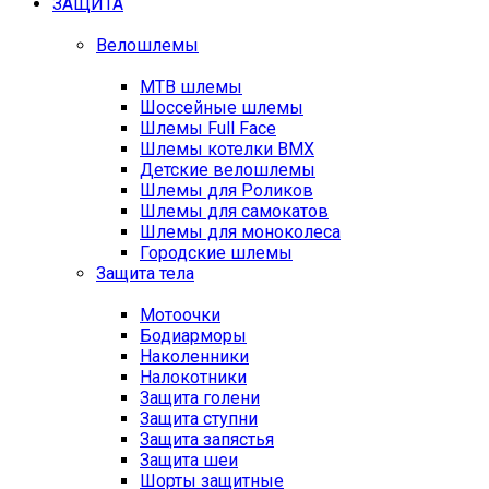
ЗАЩИТА
Велошлемы
MTB шлемы
Шоссейные шлемы
Шлемы Full Face
Шлемы котелки BMX
Детские велошлемы
Шлемы для Роликов
Шлемы для самокатов
Шлемы для моноколеса
Городские шлемы
Защита тела
Мотоочки
Бодиарморы
Наколенники
Налокотники
Защита голени
Защита ступни
Защита запястья
Защита шеи
Шорты защитные