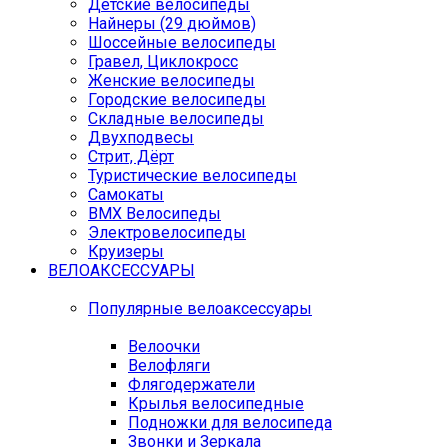
Детские велосипеды
Найнеры (29 дюймов)
Шоссейные велосипеды
Гравел, Циклокросс
Женские велосипеды
Городcкие велосипеды
Складные велосипеды
Двухподвесы
Стрит, Дёрт
Туристические велосипеды
Самокаты
BMX Велосипеды
Электровелосипеды
Круизеры
ВЕЛОАКСЕССУАРЫ
Популярные велоаксессуары
Велоочки
Велофляги
Флягодержатели
Крылья велосипедные
Подножки для велосипеда
Звонки и Зеркала