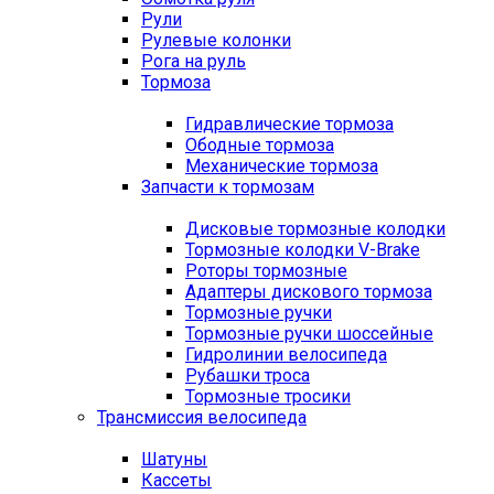
Рули
Рулевые колонки
Рога на руль
Тормоза
Гидравлические тормоза
Ободные тормоза
Механические тормоза
Запчасти к тормозам
Дисковые тормозные колодки
Тормозные колодки V-Brake
Роторы тормозные
Адаптеры дискового тормоза
Тормозные ручки
Тормозные ручки шоссейные
Гидролинии велосипеда
Рубашки троса
Тормозные тросики
Трансмиссия велосипеда
Шатуны
Кассеты