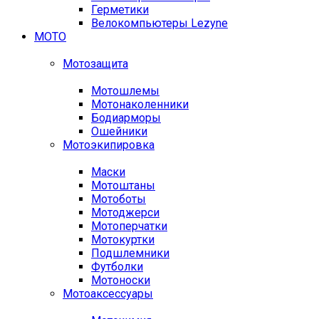
Герметики
Велокомпьютеры Lezyne
МОТО
Мотозащита
Мотошлемы
Мотонаколенники
Бодиарморы
Ошейники
Мотоэкипировка
Маски
Мотоштаны
Мотоботы
Мотоджерси
Мотоперчатки
Мотокуртки
Подшлемники
Футболки
Мотоноски
Мотоаксессуары