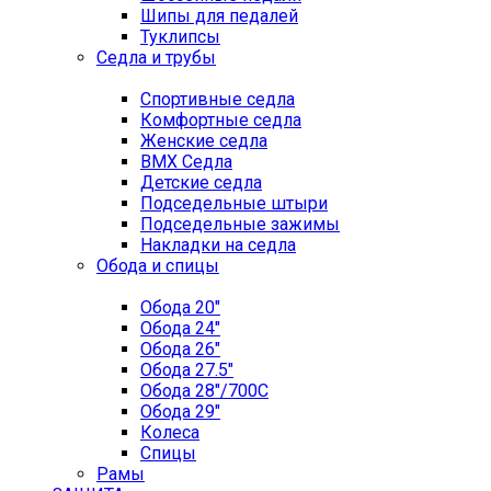
Шипы для педалей
Туклипсы
Седла и трубы
Спортивные седла
Комфортные седла
Женские седла
BMX Седла
Детские седла
Подседельные штыри
Подседельные зажимы
Накладки на седла
Обода и спицы
Обода 20"
Обода 24"
Обода 26"
Обода 27.5"
Обода 28"/700C
Обода 29"
Колеса
Спицы
Рамы