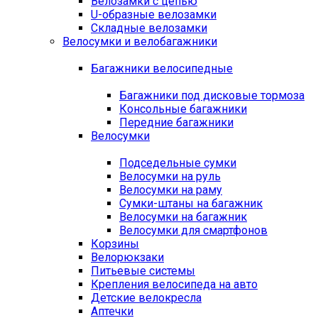
Велозамки с цепью
U-образные велозамки
Складные велозамки
Велосумки и велобагажники
Багажники велосипедные
Багажники под дисковые тормоза
Консольные багажники
Передние багажники
Велосумки
Подседельные сумки
Велосумки на руль
Велосумки на раму
Сумки-штаны на багажник
Велосумки на багажник
Велосумки для смартфонов
Корзины
Велорюкзаки
Питьевые системы
Крепления велосипеда на авто
Детские велокресла
Аптечки