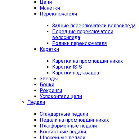
Цепи
Манетки
Переключатели
Задние переключатели велосипеда
Передние переключатели
велосипеда
Ролики переключателя
Каретки
Каретки на промподшипниках
Каретки ISIS
Каретки под квадрат
Звезды
Бонки
Рокринги
Успокоители цепи
Педали
Стандартные педали
Педали на промподшипниках
Платформенные педали
Контактные педали
Шоссейные педали