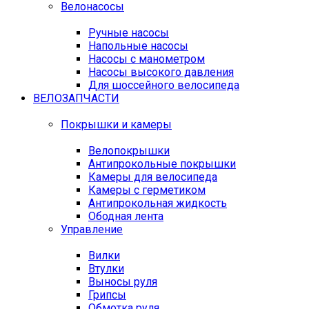
Велонасосы
Ручные насосы
Напольные насосы
Насосы с манометром
Насосы высокого давления
Для шоссейного велосипеда
ВЕЛОЗАПЧАСТИ
Покрышки и камеры
Велопокрышки
Антипрокольные покрышки
Камеры для велосипеда
Камеры с герметиком
Антипрокольная жидкость
Ободная лента
Управление
Вилки
Втулки
Выносы руля
Грипсы
Обмотка руля