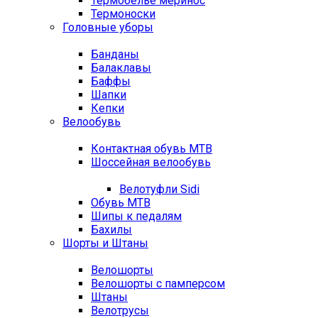
Термобелье меринос
Термоноски
Головные уборы
Банданы
Балаклавы
Баффы
Шапки
Кепки
Велообувь
Контактная обувь MTB
Шоссейная велообувь
Велотуфли Sidi
Обувь MTB
Шипы к педалям
Бахилы
Шорты и Штаны
Велошорты
Велошорты с памперсом
Штаны
Велотрусы