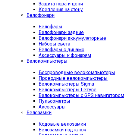
Защита пера и цепи
Крепления на стену
Велофонари
Велофары
Велофонари задние
Велофонари аккумуляторные
Наборы света
Велофары с динамо
Аксессуары к фонарям
Велокомпьютеры
Беспроводные велокомпьютеры
Проводные велокомпьютеры
Велокомпьютеры Sigma
Велокомпьютеры Lezyne
Велокомпьютеры с GPS навигатором
Пульсометры
Аксессуары
Велозамки
Кодовые велозамки
Велозамки под ключ