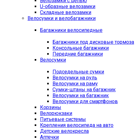
Велозамки с цепью
U-образные велозамки
Складные велозамки
Велосумки и велобагажники
Багажники велосипедные
Багажники под дисковые тормоза
Консольные багажники
Передние багажники
Велосумки
Подседельные сумки
Велосумки на руль
Велосумки на раму
Сумки-штаны на багажник
Велосумки на багажник
Велосумки для смартфонов
Корзины
Велорюкзаки
Питьевые системы
Крепления велосипеда на авто
Детские велокресла
Аптечки