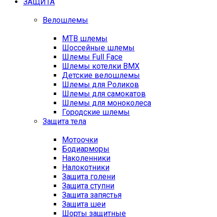
ЗАЩИТА
Велошлемы
MTB шлемы
Шоссейные шлемы
Шлемы Full Face
Шлемы котелки BMX
Детские велошлемы
Шлемы для Роликов
Шлемы для самокатов
Шлемы для моноколеса
Городские шлемы
Защита тела
Мотоочки
Бодиарморы
Наколенники
Налокотники
Защита голени
Защита ступни
Защита запястья
Защита шеи
Шорты защитные