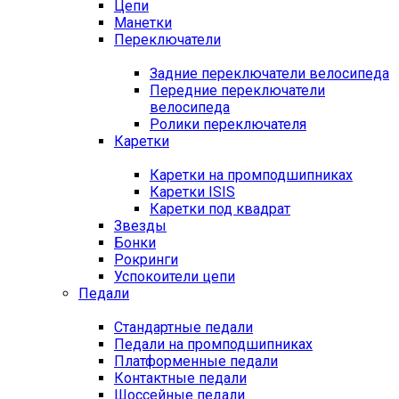
Цепи
Манетки
Переключатели
Задние переключатели велосипеда
Передние переключатели
велосипеда
Ролики переключателя
Каретки
Каретки на промподшипниках
Каретки ISIS
Каретки под квадрат
Звезды
Бонки
Рокринги
Успокоители цепи
Педали
Стандартные педали
Педали на промподшипниках
Платформенные педали
Контактные педали
Шоссейные педали