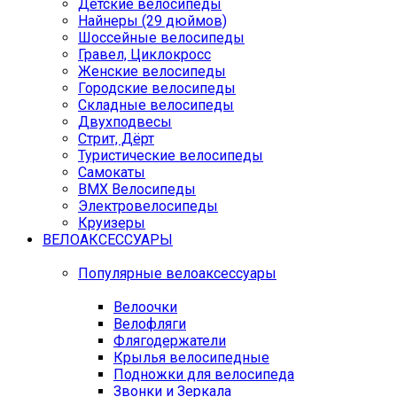
Детские велосипеды
Найнеры (29 дюймов)
Шоссейные велосипеды
Гравел, Циклокросс
Женские велосипеды
Городcкие велосипеды
Складные велосипеды
Двухподвесы
Стрит, Дёрт
Туристические велосипеды
Самокаты
BMX Велосипеды
Электровелосипеды
Круизеры
ВЕЛОАКСЕССУАРЫ
Популярные велоаксессуары
Велоочки
Велофляги
Флягодержатели
Крылья велосипедные
Подножки для велосипеда
Звонки и Зеркала