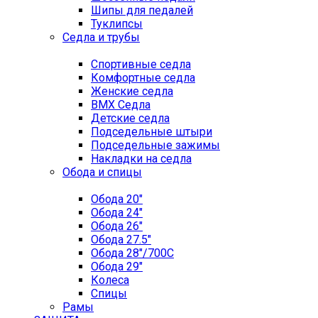
Шипы для педалей
Туклипсы
Седла и трубы
Спортивные седла
Комфортные седла
Женские седла
BMX Седла
Детские седла
Подседельные штыри
Подседельные зажимы
Накладки на седла
Обода и спицы
Обода 20"
Обода 24"
Обода 26"
Обода 27.5"
Обода 28"/700C
Обода 29"
Колеса
Спицы
Рамы