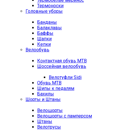
Термобелье меринос
Термоноски
Головные уборы
Банданы
Балаклавы
Баффы
Шапки
Кепки
Велообувь
Контактная обувь MTB
Шоссейная велообувь
Велотуфли Sidi
Обувь MTB
Шипы к педалям
Бахилы
Шорты и Штаны
Велошорты
Велошорты с памперсом
Штаны
Велотрусы