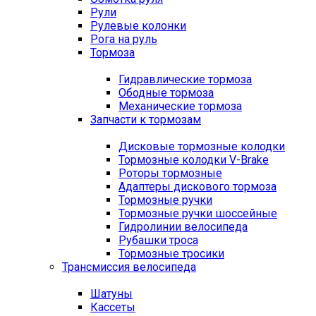
Рули
Рулевые колонки
Рога на руль
Тормоза
Гидравлические тормоза
Ободные тормоза
Механические тормоза
Запчасти к тормозам
Дисковые тормозные колодки
Тормозные колодки V-Brake
Роторы тормозные
Адаптеры дискового тормоза
Тормозные ручки
Тормозные ручки шоссейные
Гидролинии велосипеда
Рубашки троса
Тормозные тросики
Трансмиссия велосипеда
Шатуны
Кассеты