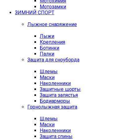
Мотохимия
Мотозамки
ЗИМНИЙ СПОРТ
Лыжное снаряжение
Лыжи
Крепления
Ботинки
Палки
Защита для сноуборда
Шлемы
Маски
Наколенники
Защитные шорты
Защита запястья
Бодиарморы
Горнолыжная защита
Шлемы
Маски
Наколенники
Защита спины