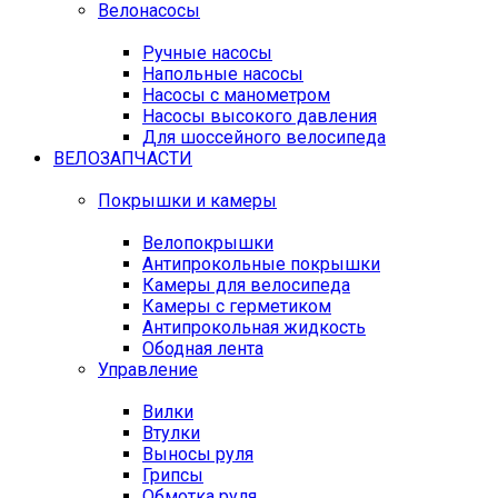
Велонасосы
Ручные насосы
Напольные насосы
Насосы с манометром
Насосы высокого давления
Для шоссейного велосипеда
ВЕЛОЗАПЧАСТИ
Покрышки и камеры
Велопокрышки
Антипрокольные покрышки
Камеры для велосипеда
Камеры с герметиком
Антипрокольная жидкость
Ободная лента
Управление
Вилки
Втулки
Выносы руля
Грипсы
Обмотка руля