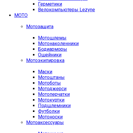
Герметики
Велокомпьютеры Lezyne
МОТО
Мотозащита
Мотошлемы
Мотонаколенники
Бодиарморы
Ошейники
Мотоэкипировка
Маски
Мотоштаны
Мотоботы
Мотоджерси
Мотоперчатки
Мотокуртки
Подшлемники
Футболки
Мотоноски
Мотоаксессуары