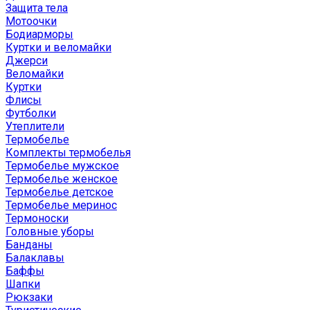
Защита тела
Мотоочки
Бодиарморы
Куртки и веломайки
Джерси
Веломайки
Куртки
Флисы
Футболки
Утеплители
Термобелье
Комплекты термобелья
Термобелье мужское
Термобелье женское
Термобелье детское
Термобелье меринос
Термоноски
Головные уборы
Банданы
Балаклавы
Баффы
Шапки
Рюкзаки