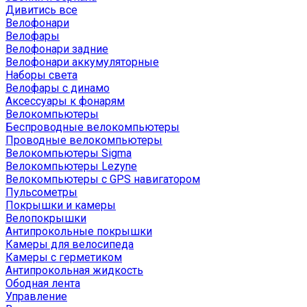
Дивитись все
Велофонари
Велофары
Велофонари задние
Велофонари аккумуляторные
Наборы света
Велофары с динамо
Аксессуары к фонарям
Велокомпьютеры
Беспроводные велокомпьютеры
Проводные велокомпьютеры
Велокомпьютеры Sigma
Велокомпьютеры Lezyne
Велокомпьютеры с GPS навигатором
Пульсометры
Покрышки и камеры
Велопокрышки
Антипрокольные покрышки
Камеры для велосипеда
Камеры с герметиком
Антипрокольная жидкость
Ободная лента
Управление