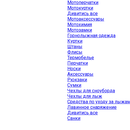
Мотоперчатки
Мотокуртки
Дивитись все
Мотоаксессуары
Мотохимия
Мотозамки
Горнолыжная одежда
Куртки
Штаны
Флисы
Термобелье
Перчатки
Носки
Аксессуары
Рюкзаки
Сумки
Чехлы для сноуборда
Чехлы для лыж
Средства по уходу за лыжа
Лавинное снаряжение
Дивитись все
Санки