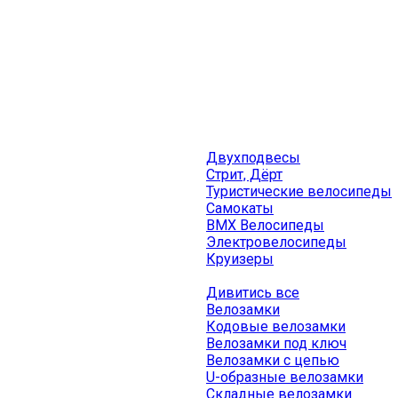
Двухподвесы
Стрит, Дёрт
Туристические велосипеды
Самокаты
BMX Велосипеды
Электровелосипеды
Круизеры
Дивитись все
Велозамки
Кодовые велозамки
Велозамки под ключ
Велозамки с цепью
U-образные велозамки
Складные велозамки