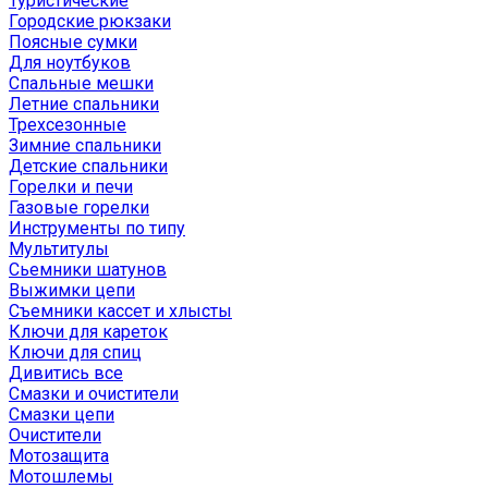
Туристические
Городские рюкзаки
Поясные сумки
Для ноутбуков
Спальные мешки
Летние спальники
Трехсезонные
Зимние спальники
Детские спальники
Горелки и печи
Газовые горелки
Инструменты по типу
Мультитулы
Сьемники шатунов
Выжимки цепи
Съемники кассет и хлысты
Ключи для кареток
Ключи для спиц
Дивитись все
Смазки и очистители
Смазки цепи
Очистители
Мотозащита
Мотошлемы