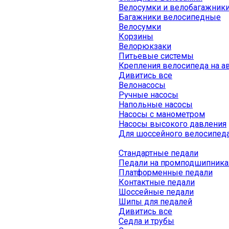
Велосумки и велобагажник
Багажники велосипедные
Велосумки
Корзины
Велорюкзаки
Питьевые системы
Крепления велосипеда на а
Дивитись все
Велонасосы
Ручные насосы
Напольные насосы
Насосы с манометром
Насосы высокого давления
Для шоссейного велосипед
Стандартные педали
Педали на промподшипника
Платформенные педали
Контактные педали
Шоссейные педали
Шипы для педалей
Дивитись все
Седла и трубы