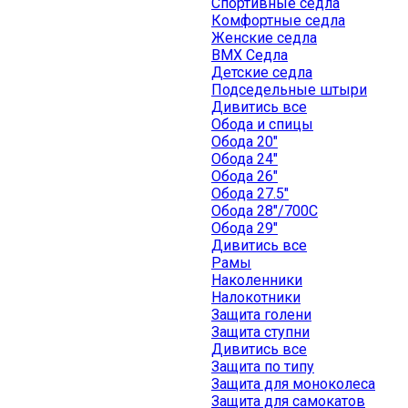
Спортивные седла
Комфортные седла
Женские седла
BMX Седла
Детские седла
Подседельные штыри
Дивитись все
Обода и спицы
Обода 20"
Обода 24"
Обода 26"
Обода 27.5"
Обода 28"/700C
Обода 29"
Дивитись все
Рамы
Наколенники
Налокотники
Защита голени
Защита ступни
Дивитись все
Защита по типу
Защита для моноколеса
Защита для самокатов