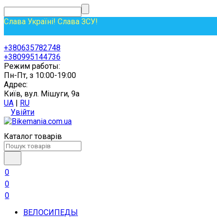
Слава Україні! Слава ЗСУ!
+380635782748
+380995144736
Режим работы:
Пн-Пт, з 10:00-19:00
Адрес:
Київ, вул. Мішуги, 9а
UA
|
RU
Увійти
Каталог товарів
0
0
0
ВЕЛОСИПЕДЫ