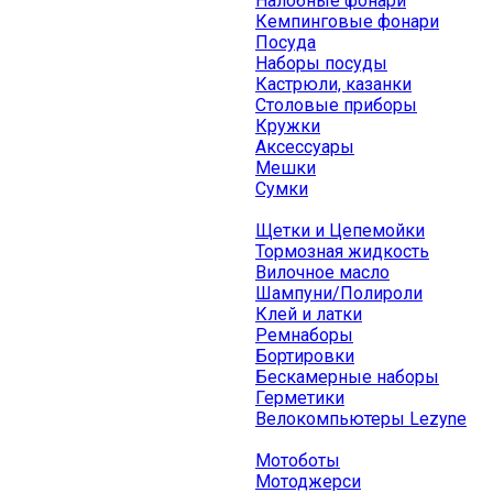
Налобные фонари
Кемпинговые фонари
Посуда
Наборы посуды
Кастрюли, казанки
Столовые приборы
Кружки
Аксессуары
Мешки
Сумки
Щетки и Цепемойки
Тормозная жидкость
Вилочное масло
Шампуни/Полироли
Клей и латки
Ремнаборы
Бортировки
Бескамерные наборы
Герметики
Велокомпьютеры Lezyne
Мотоботы
Мотоджерси