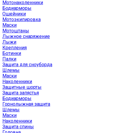
Мотонаколенники
Бодиарморы
Ошейники
Мотоэкипировка
Маски
Мотоштаны
Лыжное снаряжение
Лыжи
Крепления
Ботинки
Палки
Защита для сноуборда
Шлемы
Маски
Наколенники
Защитные шорты
Защита запястья
Бодиарморы
Горнолыжная защита
Шлемы
Маски
Наколенники
Защита спины
Головна