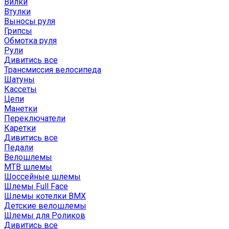
Вилки
Втулки
Выносы руля
Грипсы
Обмотка руля
Рули
Дивитись все
Трансмиссия велосипеда
Шатуны
Кассеты
Цепи
Манетки
Переключатели
Каретки
Дивитись все
Педали
Велошлемы
MTB шлемы
Шоссейные шлемы
Шлемы Full Face
Шлемы котелки BMX
Детские велошлемы
Шлемы для Роликов
Дивитись все