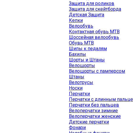
Защита для роликов
Защита для скейтборда
Детская Защита
Кепки
Велообувь
Контактная обувь MTB
Шоссейная велообувь
Обувь MTB
Шипы к педалям
Бахилы
Шорты и Штаны
Велошорты
Велошорты с памперсом
Штаны
Велотрусы
Носки
Перчатки
Перчатки с длинным пальц
Перчатки без пальцев
Велоперчатки зимние
Велоперчатки женские
Детские перчатки
Фонари