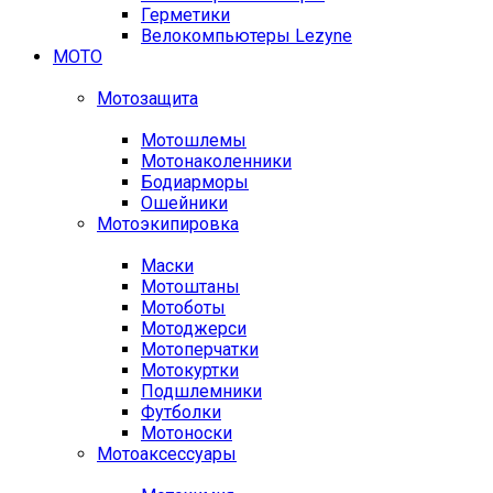
Герметики
Велокомпьютеры Lezyne
МОТО
Мотозащита
Мотошлемы
Мотонаколенники
Бодиарморы
Ошейники
Мотоэкипировка
Маски
Мотоштаны
Мотоботы
Мотоджерси
Мотоперчатки
Мотокуртки
Подшлемники
Футболки
Мотоноски
Мотоаксессуары