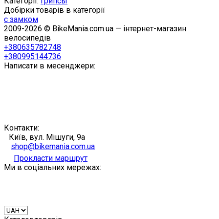
Категорії:
Грипсы
Добірки товарів в категорії
с замком
2009-2026 © BikeMania.com.ua — інтернет-магазин
велосипедів
+380635782748
+380995144736
Написати в месенджери:
Контакти:
Київ, вул. Мішуги, 9а
shop@bikemania.com.ua
Прокласти маршрут
Ми в соціальних мережах: