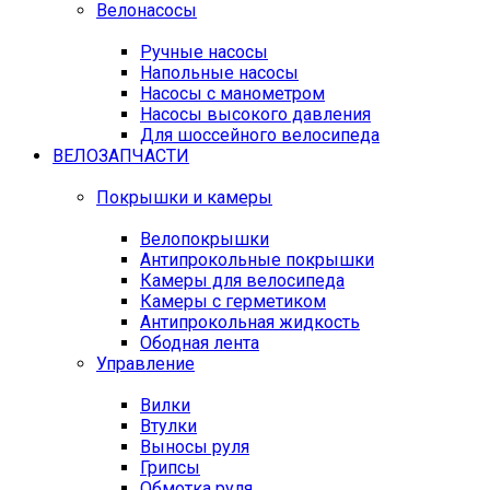
Велонасосы
Ручные насосы
Напольные насосы
Насосы с манометром
Насосы высокого давления
Для шоссейного велосипеда
ВЕЛОЗАПЧАСТИ
Покрышки и камеры
Велопокрышки
Антипрокольные покрышки
Камеры для велосипеда
Камеры с герметиком
Антипрокольная жидкость
Ободная лента
Управление
Вилки
Втулки
Выносы руля
Грипсы
Обмотка руля