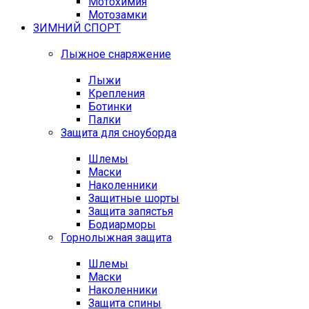
Мотохимия
Мотозамки
ЗИМНИЙ СПОРТ
Лыжное снаряжение
Лыжи
Крепления
Ботинки
Палки
Защита для сноуборда
Шлемы
Маски
Наколенники
Защитные шорты
Защита запястья
Бодиарморы
Горнолыжная защита
Шлемы
Маски
Наколенники
Защита спины