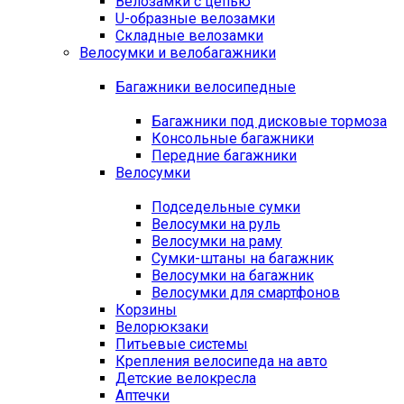
Велозамки с цепью
U-образные велозамки
Складные велозамки
Велосумки и велобагажники
Багажники велосипедные
Багажники под дисковые тормоза
Консольные багажники
Передние багажники
Велосумки
Подседельные сумки
Велосумки на руль
Велосумки на раму
Сумки-штаны на багажник
Велосумки на багажник
Велосумки для смартфонов
Корзины
Велорюкзаки
Питьевые системы
Крепления велосипеда на авто
Детские велокресла
Аптечки