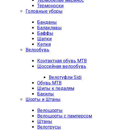
Термобелье меринос
Термоноски
Головные уборы
Банданы
Балаклавы
Баффы
Шапки
Кепки
Велообувь
Контактная обувь MTB
Шоссейная велообувь
Велотуфли Sidi
Обувь MTB
Шипы к педалям
Бахилы
Шорты и Штаны
Велошорты
Велошорты с памперсом
Штаны
Велотрусы