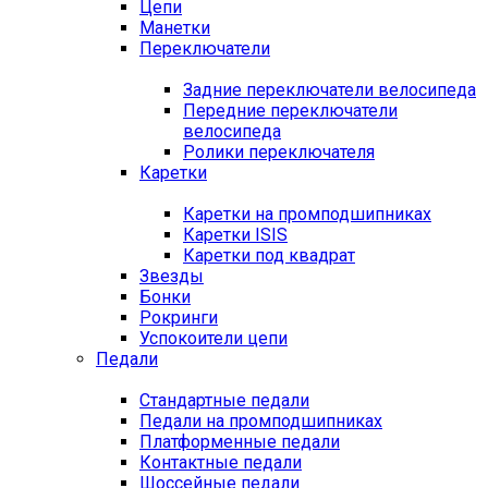
Цепи
Манетки
Переключатели
Задние переключатели велосипеда
Передние переключатели
велосипеда
Ролики переключателя
Каретки
Каретки на промподшипниках
Каретки ISIS
Каретки под квадрат
Звезды
Бонки
Рокринги
Успокоители цепи
Педали
Стандартные педали
Педали на промподшипниках
Платформенные педали
Контактные педали
Шоссейные педали