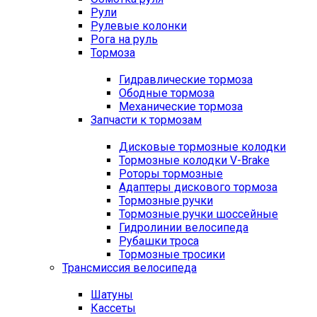
Рули
Рулевые колонки
Рога на руль
Тормоза
Гидравлические тормоза
Ободные тормоза
Механические тормоза
Запчасти к тормозам
Дисковые тормозные колодки
Тормозные колодки V-Brake
Роторы тормозные
Адаптеры дискового тормоза
Тормозные ручки
Тормозные ручки шоссейные
Гидролинии велосипеда
Рубашки троса
Тормозные тросики
Трансмиссия велосипеда
Шатуны
Кассеты