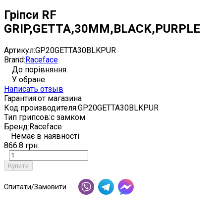
Гріпси RF
GRIP,GETTA,30MM,BLACK,PURPLE
Артикул:
GP20GETTA30BLKPUR
Brand:
Raceface
До порівняння
У обране
Написать отзыв
Гарантия:
от магазина
Код производителя:
GP20GETTA30BLKPUR
Тип грипсов:
с замком
Бренд:
Raceface
Немає в наявності
866.8 грн.
Купити
Спитати/Замовити