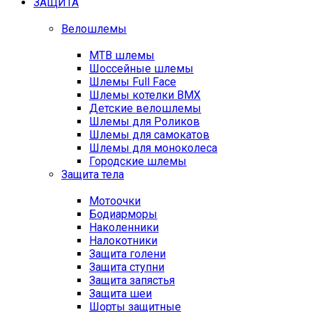
ЗАЩИТА
Велошлемы
MTB шлемы
Шоссейные шлемы
Шлемы Full Face
Шлемы котелки BMX
Детские велошлемы
Шлемы для Роликов
Шлемы для самокатов
Шлемы для моноколеса
Городские шлемы
Защита тела
Мотоочки
Бодиарморы
Наколенники
Налокотники
Защита голени
Защита ступни
Защита запястья
Защита шеи
Шорты защитные