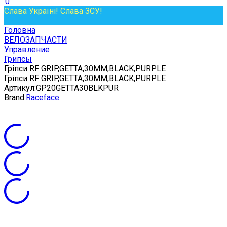
0
Слава Україні! Слава ЗСУ!
Головна
ВЕЛОЗАПЧАСТИ
Управление
Грипсы
Гріпси RF GRIP,GETTA,30MM,BLACK,PURPLE
Гріпси RF GRIP,GETTA,30MM,BLACK,PURPLE
Артикул:
GP20GETTA30BLKPUR
Brand:
Raceface