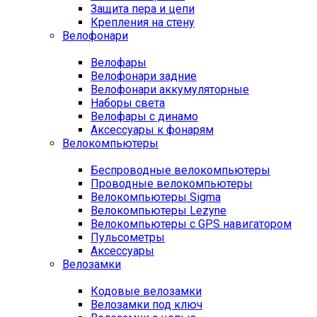
Защита пера и цепи
Крепления на стену
Велофонари
Велофары
Велофонари задние
Велофонари аккумуляторные
Наборы света
Велофары с динамо
Аксессуары к фонарям
Велокомпьютеры
Беспроводные велокомпьютеры
Проводные велокомпьютеры
Велокомпьютеры Sigma
Велокомпьютеры Lezyne
Велокомпьютеры с GPS навигатором
Пульсометры
Аксессуары
Велозамки
Кодовые велозамки
Велозамки под ключ