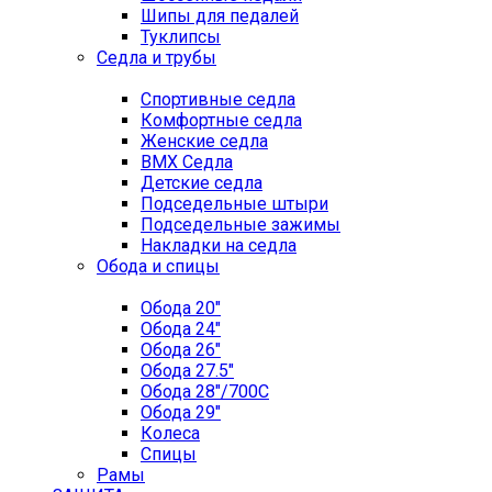
Шипы для педалей
Туклипсы
Седла и трубы
Спортивные седла
Комфортные седла
Женские седла
BMX Седла
Детские седла
Подседельные штыри
Подседельные зажимы
Накладки на седла
Обода и спицы
Обода 20"
Обода 24"
Обода 26"
Обода 27.5"
Обода 28"/700C
Обода 29"
Колеса
Спицы
Рамы