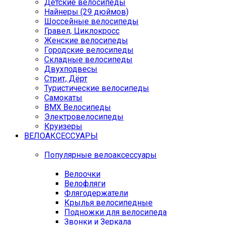
Детские велосипеды
Найнеры (29 дюймов)
Шоссейные велосипеды
Гравел, Циклокросс
Женские велосипеды
Городcкие велосипеды
Складные велосипеды
Двухподвесы
Стрит, Дёрт
Туристические велосипеды
Самокаты
BMX Велосипеды
Электровелосипеды
Круизеры
ВЕЛОАКСЕССУАРЫ
Популярные велоаксессуары
Велоочки
Велофляги
Флягодержатели
Крылья велосипедные
Подножки для велосипеда
Звонки и Зеркала