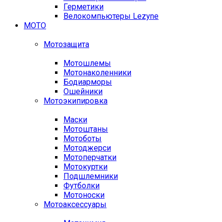
Герметики
Велокомпьютеры Lezyne
МОТО
Мотозащита
Мотошлемы
Мотонаколенники
Бодиарморы
Ошейники
Мотоэкипировка
Маски
Мотоштаны
Мотоботы
Мотоджерси
Мотоперчатки
Мотокуртки
Подшлемники
Футболки
Мотоноски
Мотоаксессуары