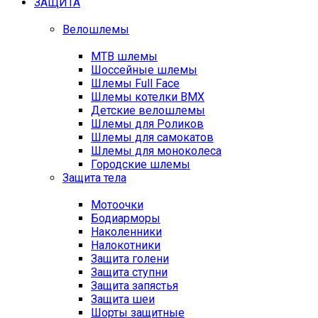
ЗАЩИТА
Велошлемы
MTB шлемы
Шоссейные шлемы
Шлемы Full Face
Шлемы котелки BMX
Детские велошлемы
Шлемы для Роликов
Шлемы для самокатов
Шлемы для моноколеса
Городские шлемы
Защита тела
Мотоочки
Бодиарморы
Наколенники
Налокотники
Защита голени
Защита ступни
Защита запястья
Защита шеи
Шорты защитные