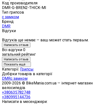
Код производителя
DMR-G-BREN2-THICK-MI
Тип грипсов
с замком
Бренд
DMR
Відгуки
Відгуків ще немає — ваш может стать первым.
Написать отзыв
Всі відгуки
0
загальний рейтинг
Написать отзыв
Показать ещё
Категорії:
Грипсы
Добірки товарів в категорії
DMR
с замком
2009-2026 © BikeMania.com.ua — інтернет-магазин
велосипедів
+380635782748
+380995144736
Написати в месенджери: