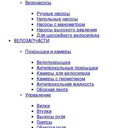
Велонасосы
Ручные насосы
Напольные насосы
Насосы с манометром
Насосы высокого давления
Для шоссейного велосипеда
ВЕЛОЗАПЧАСТИ
Покрышки и камеры
Велопокрышки
Антипрокольные покрышки
Камеры для велосипеда
Камеры с герметиком
Антипрокольная жидкость
Ободная лента
Управление
Вилки
Втулки
Выносы руля
Грипсы
Обмотка руля