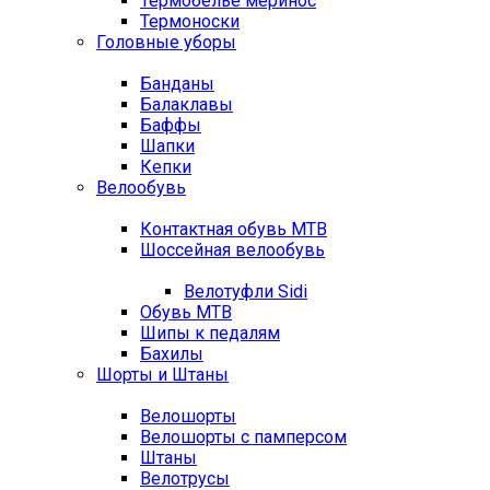
Термобелье меринос
Термоноски
Головные уборы
Банданы
Балаклавы
Баффы
Шапки
Кепки
Велообувь
Контактная обувь MTB
Шоссейная велообувь
Велотуфли Sidi
Обувь MTB
Шипы к педалям
Бахилы
Шорты и Штаны
Велошорты
Велошорты с памперсом
Штаны
Велотрусы