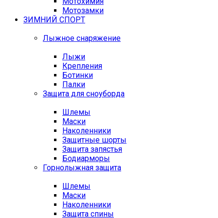
Мотохимия
Мотозамки
ЗИМНИЙ СПОРТ
Лыжное снаряжение
Лыжи
Крепления
Ботинки
Палки
Защита для сноуборда
Шлемы
Маски
Наколенники
Защитные шорты
Защита запястья
Бодиарморы
Горнолыжная защита
Шлемы
Маски
Наколенники
Защита спины