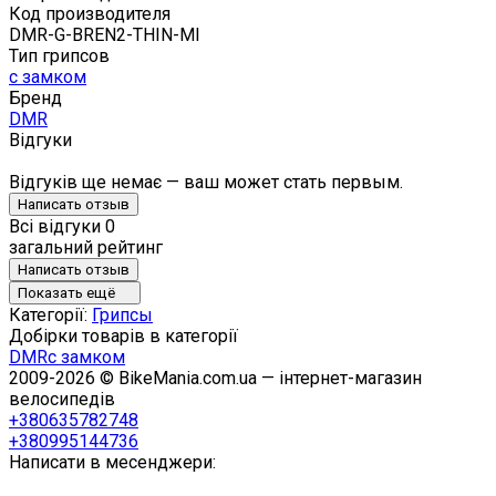
Код производителя
DMR-G-BREN2-THIN-MI
Тип грипсов
с замком
Бренд
DMR
Відгуки
Відгуків ще немає — ваш может стать первым.
Написать отзыв
Всі відгуки
0
загальний рейтинг
Написать отзыв
Показать ещё
Категорії:
Грипсы
Добірки товарів в категорії
DMR
с замком
2009-2026 © BikeMania.com.ua — інтернет-магазин
велосипедів
+380635782748
+380995144736
Написати в месенджери: