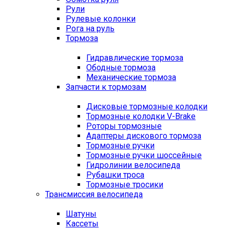
Рули
Рулевые колонки
Рога на руль
Тормоза
Гидравлические тормоза
Ободные тормоза
Механические тормоза
Запчасти к тормозам
Дисковые тормозные колодки
Тормозные колодки V-Brake
Роторы тормозные
Адаптеры дискового тормоза
Тормозные ручки
Тормозные ручки шоссейные
Гидролинии велосипеда
Рубашки троса
Тормозные тросики
Трансмиссия велосипеда
Шатуны
Кассеты