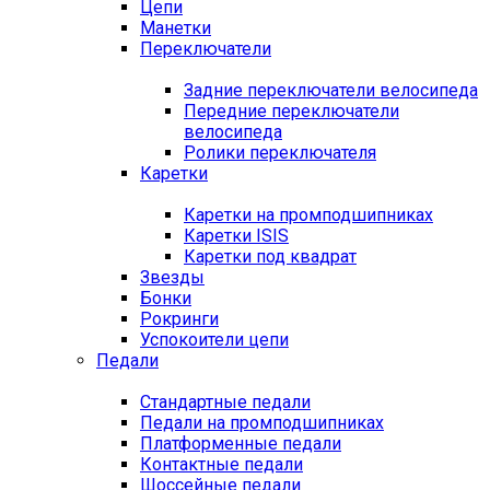
Цепи
Манетки
Переключатели
Задние переключатели велосипеда
Передние переключатели
велосипеда
Ролики переключателя
Каретки
Каретки на промподшипниках
Каретки ISIS
Каретки под квадрат
Звезды
Бонки
Рокринги
Успокоители цепи
Педали
Стандартные педали
Педали на промподшипниках
Платформенные педали
Контактные педали
Шоссейные педали