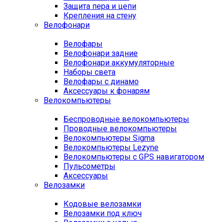
Защита пера и цепи
Крепления на стену
Велофонари
Велофары
Велофонари задние
Велофонари аккумуляторные
Наборы света
Велофары с динамо
Аксессуары к фонарям
Велокомпьютеры
Беспроводные велокомпьютеры
Проводные велокомпьютеры
Велокомпьютеры Sigma
Велокомпьютеры Lezyne
Велокомпьютеры с GPS навигатором
Пульсометры
Аксессуары
Велозамки
Кодовые велозамки
Велозамки под ключ