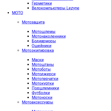
Герметики
Велокомпьютеры Lezyne
МОТО
Мотозащита
Мотошлемы
Мотонаколенники
Бодиарморы
Ошейники
Мотоэкипировка
Маски
Мотоштаны
Мотоботы
Мотоджерси
Мотоперчатки
Мотокуртки
Подшлемники
Футболки
Мотоноски
Мотоаксессуары