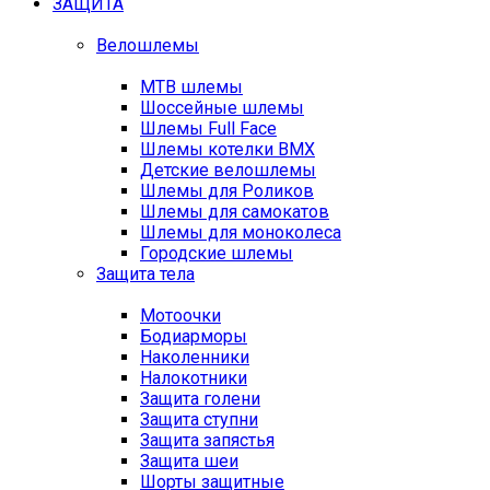
ЗАЩИТА
Велошлемы
MTB шлемы
Шоссейные шлемы
Шлемы Full Face
Шлемы котелки BMX
Детские велошлемы
Шлемы для Роликов
Шлемы для самокатов
Шлемы для моноколеса
Городские шлемы
Защита тела
Мотоочки
Бодиарморы
Наколенники
Налокотники
Защита голени
Защита ступни
Защита запястья
Защита шеи
Шорты защитные