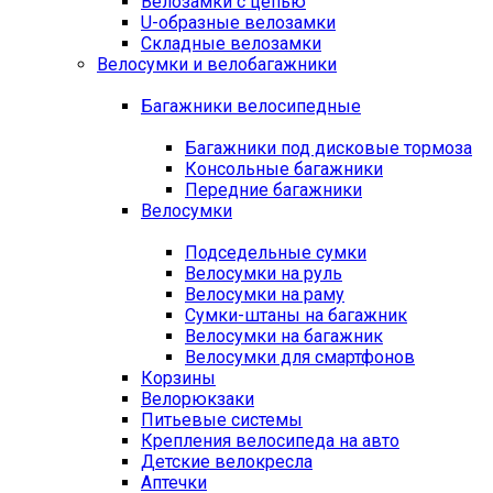
Велозамки с цепью
U-образные велозамки
Складные велозамки
Велосумки и велобагажники
Багажники велосипедные
Багажники под дисковые тормоза
Консольные багажники
Передние багажники
Велосумки
Подседельные сумки
Велосумки на руль
Велосумки на раму
Сумки-штаны на багажник
Велосумки на багажник
Велосумки для смартфонов
Корзины
Велорюкзаки
Питьевые системы
Крепления велосипеда на авто
Детские велокресла
Аптечки