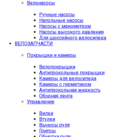
Велонасосы
Ручные насосы
Напольные насосы
Насосы с манометром
Насосы высокого давления
Для шоссейного велосипеда
ВЕЛОЗАПЧАСТИ
Покрышки и камеры
Велопокрышки
Антипрокольные покрышки
Камеры для велосипеда
Камеры с герметиком
Антипрокольная жидкость
Ободная лента
Управление
Вилки
Втулки
Выносы руля
Грипсы
Обмотка руля