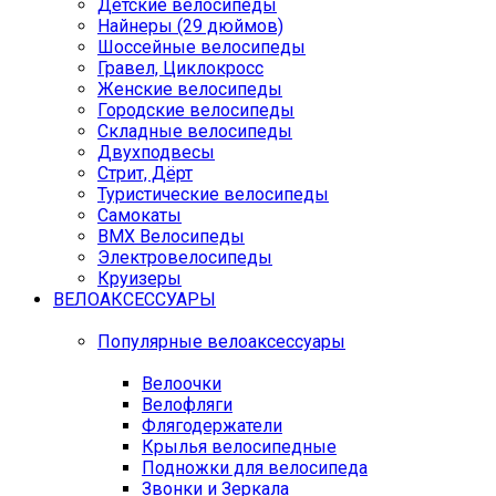
Детские велосипеды
Найнеры (29 дюймов)
Шоссейные велосипеды
Гравел, Циклокросс
Женские велосипеды
Городcкие велосипеды
Складные велосипеды
Двухподвесы
Стрит, Дёрт
Туристические велосипеды
Самокаты
BMX Велосипеды
Электровелосипеды
Круизеры
ВЕЛОАКСЕССУАРЫ
Популярные велоаксессуары
Велоочки
Велофляги
Флягодержатели
Крылья велосипедные
Подножки для велосипеда
Звонки и Зеркала