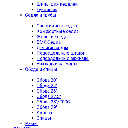
Шипы для педалей
Туклипсы
Седла и трубы
Спортивные седла
Комфортные седла
Женские седла
BMX Седла
Детские седла
Подседельные штыри
Подседельные зажимы
Накладки на седла
Обода и спицы
Обода 20"
Обода 24"
Обода 26"
Обода 27.5"
Обода 28"/700C
Обода 29"
Колеса
Спицы
Рамы