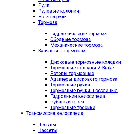
Рули
Рулевые колонки
Рога на руль
Тормоза
Гидравлические тормоза
Ободные тормоза
Механические тормоза
Запчасти к тормозам
Дисковые тормозные колодки
Тормозные колодки V-Brake
Роторы тормозные
Адаптеры дискового тормоза
Тормозные ручки
Тормозные ручки шоссейные
Гидролинии велосипеда
Рубашки троса
Тормозные тросики
Трансмиссия велосипеда
Шатуны
Кассеты