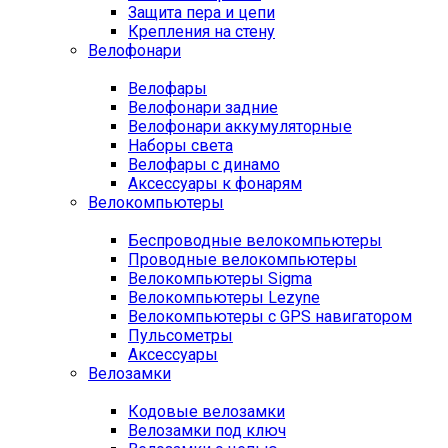
Защита пера и цепи
Крепления на стену
Велофонари
Велофары
Велофонари задние
Велофонари аккумуляторные
Наборы света
Велофары с динамо
Аксессуары к фонарям
Велокомпьютеры
Беспроводные велокомпьютеры
Проводные велокомпьютеры
Велокомпьютеры Sigma
Велокомпьютеры Lezyne
Велокомпьютеры с GPS навигатором
Пульсометры
Аксессуары
Велозамки
Кодовые велозамки
Велозамки под ключ