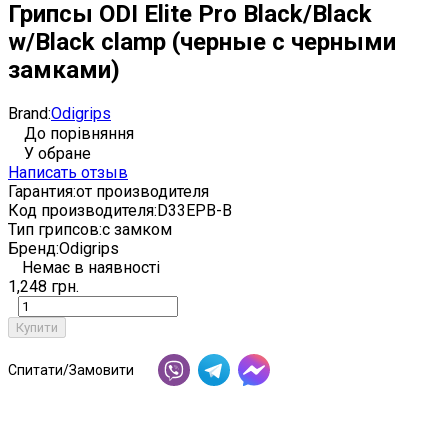
Грипсы ODI Elite Pro Black/Black
w/Black clamp (черные с черными
замками)
Brand:
Odigrips
До порівняння
У обране
Написать отзыв
Гарантия:
от производителя
Код производителя:
D33EPB-B
Тип грипсов:
с замком
Бренд:
Odigrips
Немає в наявності
1,248 грн.
Купити
Спитати/Замовити