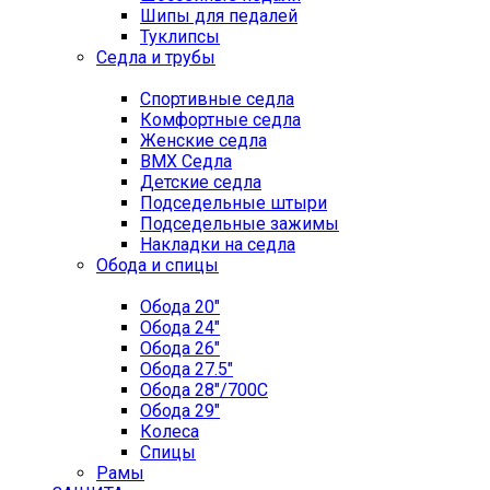
Шипы для педалей
Туклипсы
Седла и трубы
Спортивные седла
Комфортные седла
Женские седла
BMX Седла
Детские седла
Подседельные штыри
Подседельные зажимы
Накладки на седла
Обода и спицы
Обода 20"
Обода 24"
Обода 26"
Обода 27.5"
Обода 28"/700C
Обода 29"
Колеса
Спицы
Рамы