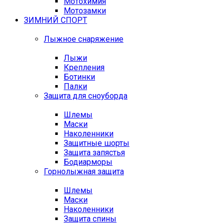
Мотохимия
Мотозамки
ЗИМНИЙ СПОРТ
Лыжное снаряжение
Лыжи
Крепления
Ботинки
Палки
Защита для сноуборда
Шлемы
Маски
Наколенники
Защитные шорты
Защита запястья
Бодиарморы
Горнолыжная защита
Шлемы
Маски
Наколенники
Защита спины