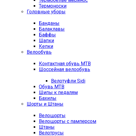
Термобелье меринос
Термоноски
Головные уборы
Банданы
Балаклавы
Баффы
Шапки
Кепки
Велообувь
Контактная обувь MTB
Шоссейная велообувь
Велотуфли Sidi
Обувь MTB
Шипы к педалям
Бахилы
Шорты и Штаны
Велошорты
Велошорты с памперсом
Штаны
Велотрусы