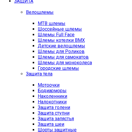
ЗАЩИТА
Велошлемы
MTB шлемы
Шоссейные шлемы
Шлемы Full Face
Шлемы котелки BMX
Детские велошлемы
Шлемы для Роликов
Шлемы для самокатов
Шлемы для моноколеса
Городские шлемы
Защита тела
Мотоочки
Бодиарморы
Наколенники
Налокотники
Защита голени
Защита ступни
Защита запястья
Защита шеи
Шорты защитные