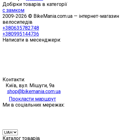
Добірки товарів в категорії
с замком
2009-2026 © BikeMania.com.ua — інтернет-магазин
велосипедів
+380635782748
+380995144736
Написати в месенджери:
Контакти:
Київ, вул. Мішуги, 9а
shop@bikemania.com.ua
Прокласти маршрут
Ми в соціальних мережах:
Каталог товарів