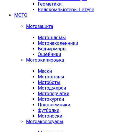
Герметики
Велокомпьютеры Lezyne
МОТО
Мотозащита
Мотошлемы
Мотонаколенники
Бодиарморы
Ошейники
Мотоэкипировка
Маски
Мотоштаны
Мотоботы
Мотоджерси
Мотоперчатки
Мотокуртки
Подшлемники
Футболки
Мотоноски
Мотоаксессуары