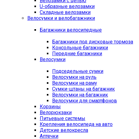
Велозамки с цепью
U-образные велозамки
Складные велозамки
Велосумки и велобагажники
Багажники велосипедные
Багажники под дисковые тормоза
Консольные багажники
Передние багажники
Велосумки
Подседельные сумки
Велосумки на руль
Велосумки на раму
Сумки-штаны на багажник
Велосумки на багажник
Велосумки для смартфонов
Корзины
Велорюкзаки
Питьевые системы
Крепления велосипеда на авто
Детские велокресла
Аптечки