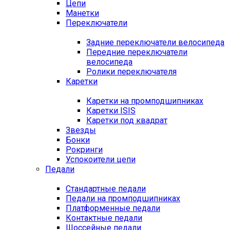
Цепи
Манетки
Переключатели
Задние переключатели велосипеда
Передние переключатели
велосипеда
Ролики переключателя
Каретки
Каретки на промподшипниках
Каретки ISIS
Каретки под квадрат
Звезды
Бонки
Рокринги
Успокоители цепи
Педали
Стандартные педали
Педали на промподшипниках
Платформенные педали
Контактные педали
Шоссейные педали