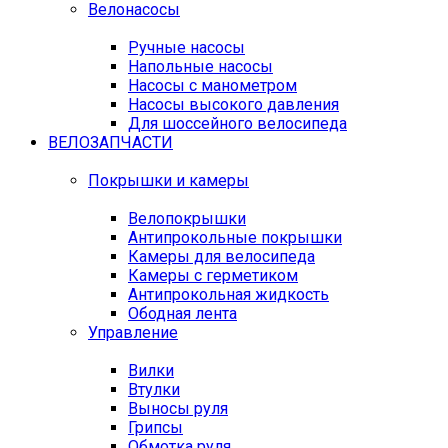
Велонасосы
Ручные насосы
Напольные насосы
Насосы с манометром
Насосы высокого давления
Для шоссейного велосипеда
ВЕЛОЗАПЧАСТИ
Покрышки и камеры
Велопокрышки
Антипрокольные покрышки
Камеры для велосипеда
Камеры с герметиком
Антипрокольная жидкость
Ободная лента
Управление
Вилки
Втулки
Выносы руля
Грипсы
Обмотка руля