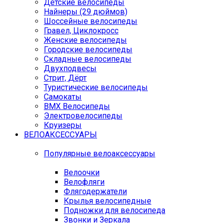
Детские велосипеды
Найнеры (29 дюймов)
Шоссейные велосипеды
Гравел, Циклокросс
Женские велосипеды
Городcкие велосипеды
Складные велосипеды
Двухподвесы
Стрит, Дёрт
Туристические велосипеды
Самокаты
BMX Велосипеды
Электровелосипеды
Круизеры
ВЕЛОАКСЕССУАРЫ
Популярные велоаксессуары
Велоочки
Велофляги
Флягодержатели
Крылья велосипедные
Подножки для велосипеда
Звонки и Зеркала