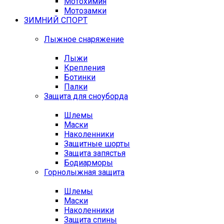
Мотохимия
Мотозамки
ЗИМНИЙ СПОРТ
Лыжное снаряжение
Лыжи
Крепления
Ботинки
Палки
Защита для сноуборда
Шлемы
Маски
Наколенники
Защитные шорты
Защита запястья
Бодиарморы
Горнолыжная защита
Шлемы
Маски
Наколенники
Защита спины