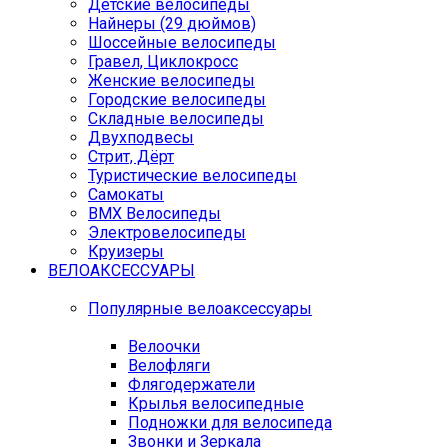
Детские велосипеды
Найнеры (29 дюймов)
Шоссейные велосипеды
Гравел, Циклокросс
Женские велосипеды
Городcкие велосипеды
Складные велосипеды
Двухподвесы
Стрит, Дёрт
Туристические велосипеды
Самокаты
BMX Велосипеды
Электровелосипеды
Круизеры
ВЕЛОАКСЕССУАРЫ
Популярные велоаксессуары
Велоочки
Велофляги
Флягодержатели
Крылья велосипедные
Подножки для велосипеда
Звонки и Зеркала