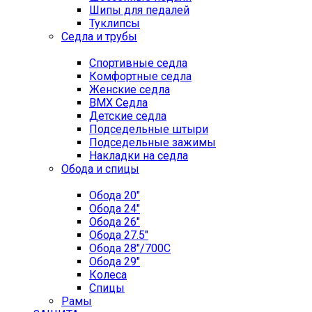
Шипы для педалей
Туклипсы
Седла и трубы
Спортивные седла
Комфортные седла
Женские седла
BMX Седла
Детские седла
Подседельные штыри
Подседельные зажимы
Накладки на седла
Обода и спицы
Обода 20"
Обода 24"
Обода 26"
Обода 27.5"
Обода 28"/700C
Обода 29"
Колеса
Спицы
Рамы