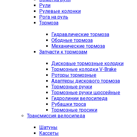
Рули
Рулевые колонки
Рога на руль
Тормоза
Гидравлические тормоза
Ободные тормоза
Механические тормоза
Запчасти к тормозам
Дисковые тормозные колодки
Тормозные колодки V-Brake
Роторы тормозные
Адаптеры дискового тормоза
Тормозные ручки
Тормозные ручки шоссейные
Гидролинии велосипеда
Рубашки троса
Тормозные тросики
Трансмиссия велосипеда
Шатуны
Кассеты