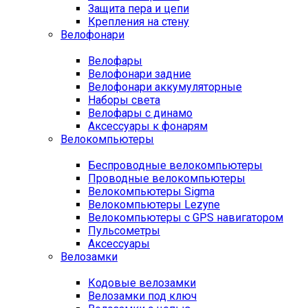
Защита пера и цепи
Крепления на стену
Велофонари
Велофары
Велофонари задние
Велофонари аккумуляторные
Наборы света
Велофары с динамо
Аксессуары к фонарям
Велокомпьютеры
Беспроводные велокомпьютеры
Проводные велокомпьютеры
Велокомпьютеры Sigma
Велокомпьютеры Lezyne
Велокомпьютеры с GPS навигатором
Пульсометры
Аксессуары
Велозамки
Кодовые велозамки
Велозамки под ключ