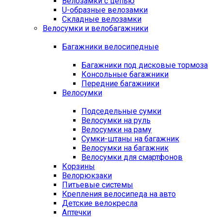
Велозамки с цепью
U-образные велозамки
Складные велозамки
Велосумки и велобагажники
Багажники велосипедные
Багажники под дисковые тормоза
Консольные багажники
Передние багажники
Велосумки
Подседельные сумки
Велосумки на руль
Велосумки на раму
Сумки-штаны на багажник
Велосумки на багажник
Велосумки для смартфонов
Корзины
Велорюкзаки
Питьевые системы
Крепления велосипеда на авто
Детские велокресла
Аптечки