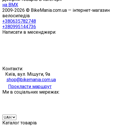
на BMX
2009-2026 © BikeMania.com.ua — інтернет-магазин
велосипедів
+380635782748
+380995144736
Написати в месенджери:
Контакти:
Київ, вул. Мішуги, 9а
shop@bikemania.com.ua
Прокласти маршрут
Ми в соціальних мережах:
Каталог товарів