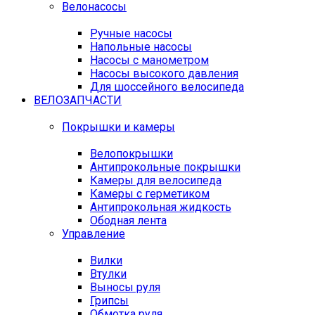
Велонасосы
Ручные насосы
Напольные насосы
Насосы с манометром
Насосы высокого давления
Для шоссейного велосипеда
ВЕЛОЗАПЧАСТИ
Покрышки и камеры
Велопокрышки
Антипрокольные покрышки
Камеры для велосипеда
Камеры с герметиком
Антипрокольная жидкость
Ободная лента
Управление
Вилки
Втулки
Выносы руля
Грипсы
Обмотка руля