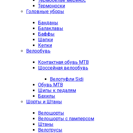
Термобелье меринос
Термоноски
Головные уборы
Банданы
Балаклавы
Баффы
Шапки
Кепки
Велообувь
Контактная обувь MTB
Шоссейная велообувь
Велотуфли Sidi
Обувь MTB
Шипы к педалям
Бахилы
Шорты и Штаны
Велошорты
Велошорты с памперсом
Штаны
Велотрусы