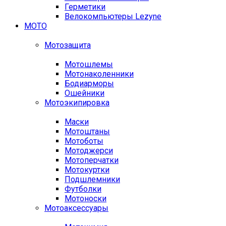
Герметики
Велокомпьютеры Lezyne
МОТО
Мотозащита
Мотошлемы
Мотонаколенники
Бодиарморы
Ошейники
Мотоэкипировка
Маски
Мотоштаны
Мотоботы
Мотоджерси
Мотоперчатки
Мотокуртки
Подшлемники
Футболки
Мотоноски
Мотоаксессуары