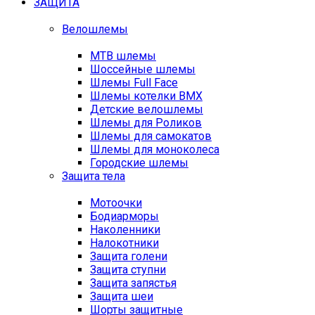
ЗАЩИТА
Велошлемы
MTB шлемы
Шоссейные шлемы
Шлемы Full Face
Шлемы котелки BMX
Детские велошлемы
Шлемы для Роликов
Шлемы для самокатов
Шлемы для моноколеса
Городские шлемы
Защита тела
Мотоочки
Бодиарморы
Наколенники
Налокотники
Защита голени
Защита ступни
Защита запястья
Защита шеи
Шорты защитные