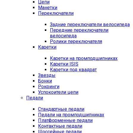
Цепи
Манетки
Переключатели
Задние переключатели велосипеда
Передние переключатели
велосипеда
Ролики переключателя
Каретки
Каретки на промподшипниках
Каретки ISIS
Каретки под квадрат
Звезды
Бонки
Рокринги
Успокоители цепи
Педали
Стандартные педали
Педали на промподшипниках
Платформенные педали
Контактные педали
Шоссейные педали