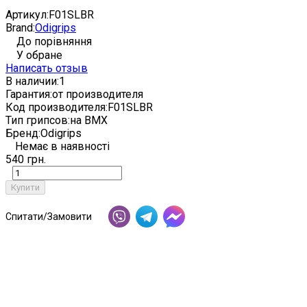
Артикул:
F01SLBR
Brand:
Odigrips
До порівняння
У обране
Написать отзыв
В наличии:
1
Гарантия:
от производителя
Код производителя:
F01SLBR
Тип грипсов:
на BMX
Бренд:
Odigrips
Немає в наявності
540 грн.
Купити
Спитати/Замовити