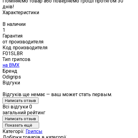
Поміняємо товар або повернемо гроші протягом 30
днів!
Характеристики
В наличии
1
Гарантия
от производителя
Код производителя
F01SLBR
Тип грипсов
на BMX
Бренд
Odigrips
Відгуки
Відгуків ще немає — ваш может стать первым.
Написать отзыв
Всі відгуки
0
загальний рейтинг
Написать отзыв
Показать ещё
Категорії:
Грипсы
Добірки товарів в категорії