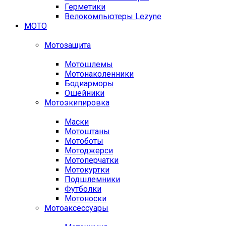
Герметики
Велокомпьютеры Lezyne
МОТО
Мотозащита
Мотошлемы
Мотонаколенники
Бодиарморы
Ошейники
Мотоэкипировка
Маски
Мотоштаны
Мотоботы
Мотоджерси
Мотоперчатки
Мотокуртки
Подшлемники
Футболки
Мотоноски
Мотоаксессуары