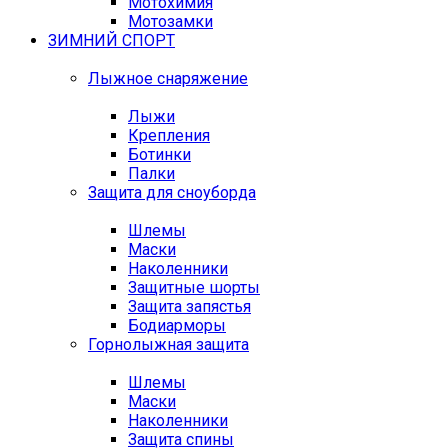
Мотохимия
Мотозамки
ЗИМНИЙ СПОРТ
Лыжное снаряжение
Лыжи
Крепления
Ботинки
Палки
Защита для сноуборда
Шлемы
Маски
Наколенники
Защитные шорты
Защита запястья
Бодиарморы
Горнолыжная защита
Шлемы
Маски
Наколенники
Защита спины