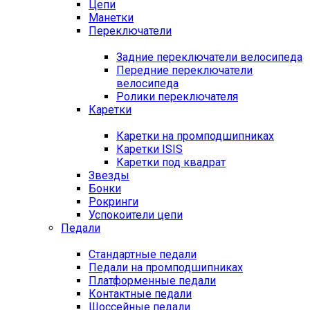
Цепи
Манетки
Переключатели
Задние переключатели велосипеда
Передние переключатели
велосипеда
Ролики переключателя
Каретки
Каретки на промподшипниках
Каретки ISIS
Каретки под квадрат
Звезды
Бонки
Рокринги
Успокоители цепи
Педали
Стандартные педали
Педали на промподшипниках
Платформенные педали
Контактные педали
Шоссейные педали