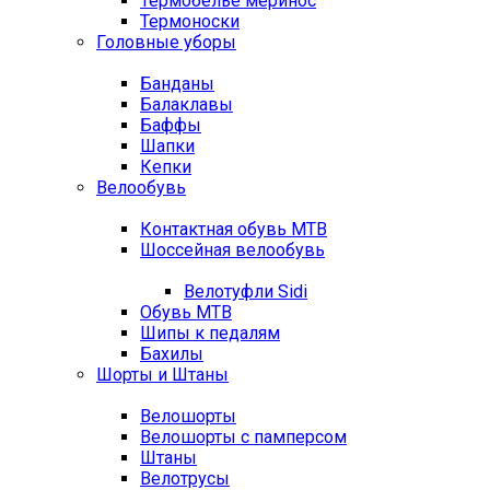
Термобелье меринос
Термоноски
Головные уборы
Банданы
Балаклавы
Баффы
Шапки
Кепки
Велообувь
Контактная обувь MTB
Шоссейная велообувь
Велотуфли Sidi
Обувь MTB
Шипы к педалям
Бахилы
Шорты и Штаны
Велошорты
Велошорты с памперсом
Штаны
Велотрусы