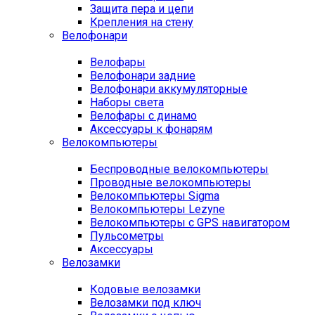
Защита пера и цепи
Крепления на стену
Велофонари
Велофары
Велофонари задние
Велофонари аккумуляторные
Наборы света
Велофары с динамо
Аксессуары к фонарям
Велокомпьютеры
Беспроводные велокомпьютеры
Проводные велокомпьютеры
Велокомпьютеры Sigma
Велокомпьютеры Lezyne
Велокомпьютеры с GPS навигатором
Пульсометры
Аксессуары
Велозамки
Кодовые велозамки
Велозамки под ключ