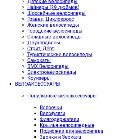
Детские велосипеды
Найнеры (29 дюймов)
Шоссейные велосипеды
Гравел, Циклокросс
Женские велосипеды
Городcкие велосипеды
Складные велосипеды
Двухподвесы
Стрит, Дёрт
Туристические велосипеды
Самокаты
BMX Велосипеды
Электровелосипеды
Круизеры
ВЕЛОАКСЕССУАРЫ
Популярные велоаксессуары
Велоочки
Велофляги
Флягодержатели
Крылья велосипедные
Подножки для велосипеда
Звонки и Зеркала