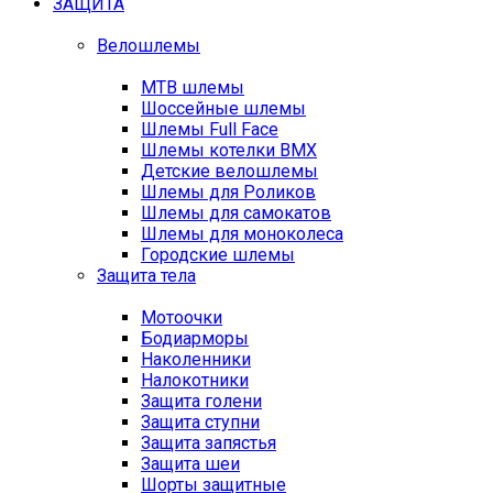
ЗАЩИТА
Велошлемы
MTB шлемы
Шоссейные шлемы
Шлемы Full Face
Шлемы котелки BMX
Детские велошлемы
Шлемы для Роликов
Шлемы для самокатов
Шлемы для моноколеса
Городские шлемы
Защита тела
Мотоочки
Бодиарморы
Наколенники
Налокотники
Защита голени
Защита ступни
Защита запястья
Защита шеи
Шорты защитные