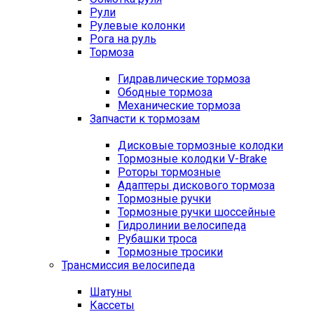
Рули
Рулевые колонки
Рога на руль
Тормоза
Гидравлические тормоза
Ободные тормоза
Механические тормоза
Запчасти к тормозам
Дисковые тормозные колодки
Тормозные колодки V-Brake
Роторы тормозные
Адаптеры дискового тормоза
Тормозные ручки
Тормозные ручки шоссейные
Гидролинии велосипеда
Рубашки троса
Тормозные тросики
Трансмиссия велосипеда
Шатуны
Кассеты