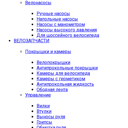
Велонасосы
Ручные насосы
Напольные насосы
Насосы с манометром
Насосы высокого давления
Для шоссейного велосипеда
ВЕЛОЗАПЧАСТИ
Покрышки и камеры
Велопокрышки
Антипрокольные покрышки
Камеры для велосипеда
Камеры с герметиком
Антипрокольная жидкость
Ободная лента
Управление
Вилки
Втулки
Выносы руля
Грипсы
Обмотка руля