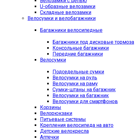
Велозамки с цепью
U-образные велозамки
Складные велозамки
Велосумки и велобагажники
Багажники велосипедные
Багажники под дисковые тормоза
Консольные багажники
Передние багажники
Велосумки
Подседельные сумки
Велосумки на руль
Велосумки на раму
Сумки-штаны на багажник
Велосумки на багажник
Велосумки для смартфонов
Корзины
Велорюкзаки
Питьевые системы
Крепления велосипеда на авто
Детские велокресла
Аптечки