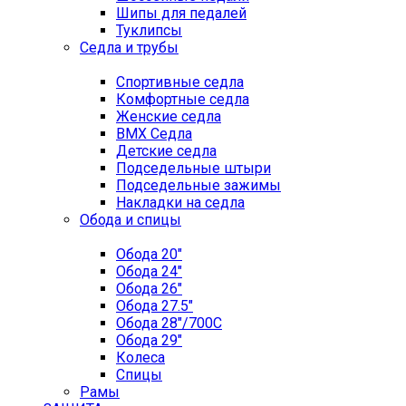
Шипы для педалей
Туклипсы
Седла и трубы
Спортивные седла
Комфортные седла
Женские седла
BMX Седла
Детские седла
Подседельные штыри
Подседельные зажимы
Накладки на седла
Обода и спицы
Обода 20"
Обода 24"
Обода 26"
Обода 27.5"
Обода 28"/700C
Обода 29"
Колеса
Спицы
Рамы