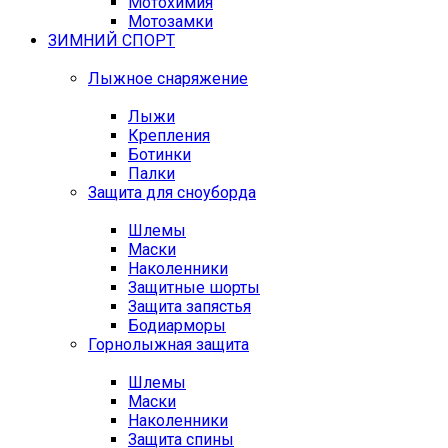
Мотохимия
Мотозамки
ЗИМНИЙ СПОРТ
Лыжное снаряжение
Лыжи
Крепления
Ботинки
Палки
Защита для сноуборда
Шлемы
Маски
Наколенники
Защитные шорты
Защита запястья
Бодиарморы
Горнолыжная защита
Шлемы
Маски
Наколенники
Защита спины