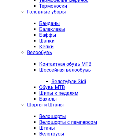
Термобелье меринос
Термоноски
Головные уборы
Банданы
Балаклавы
Баффы
Шапки
Кепки
Велообувь
Контактная обувь MTB
Шоссейная велообувь
Велотуфли Sidi
Обувь MTB
Шипы к педалям
Бахилы
Шорты и Штаны
Велошорты
Велошорты с памперсом
Штаны
Велотрусы