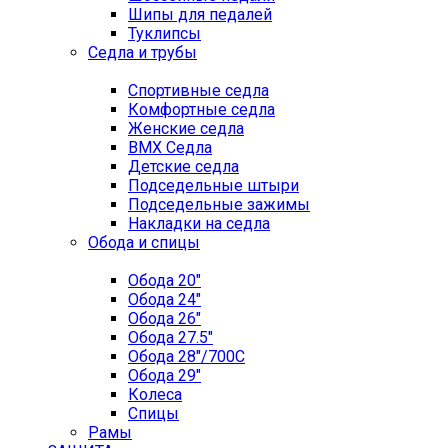
Шипы для педалей
Туклипсы
Седла и трубы
Спортивные седла
Комфортные седла
Женские седла
BMX Седла
Детские седла
Подседельные штыри
Подседельные зажимы
Накладки на седла
Обода и спицы
Обода 20"
Обода 24"
Обода 26"
Обода 27.5"
Обода 28"/700C
Обода 29"
Колеса
Спицы
Рамы