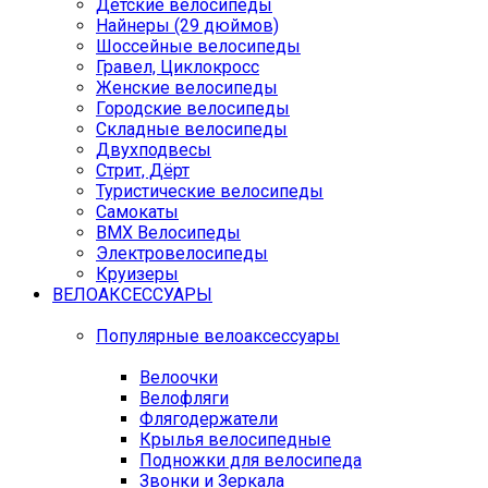
Детские велосипеды
Найнеры (29 дюймов)
Шоссейные велосипеды
Гравел, Циклокросс
Женские велосипеды
Городcкие велосипеды
Складные велосипеды
Двухподвесы
Стрит, Дёрт
Туристические велосипеды
Самокаты
BMX Велосипеды
Электровелосипеды
Круизеры
ВЕЛОАКСЕССУАРЫ
Популярные велоаксессуары
Велоочки
Велофляги
Флягодержатели
Крылья велосипедные
Подножки для велосипеда
Звонки и Зеркала