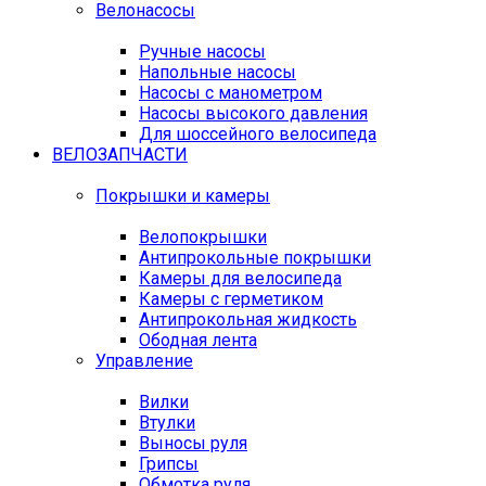
Велонасосы
Ручные насосы
Напольные насосы
Насосы с манометром
Насосы высокого давления
Для шоссейного велосипеда
ВЕЛОЗАПЧАСТИ
Покрышки и камеры
Велопокрышки
Антипрокольные покрышки
Камеры для велосипеда
Камеры с герметиком
Антипрокольная жидкость
Ободная лента
Управление
Вилки
Втулки
Выносы руля
Грипсы
Обмотка руля