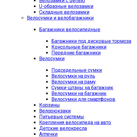
Велозамки с цепью
U-образные велозамки
Складные велозамки
Велосумки и велобагажники
Багажники велосипедные
Багажники под дисковые тормоза
Консольные багажники
Передние багажники
Велосумки
Подседельные сумки
Велосумки на руль
Велосумки на раму
Сумки-штаны на багажник
Велосумки на багажник
Велосумки для смартфонов
Корзины
Велорюкзаки
Питьевые системы
Крепления велосипеда на авто
Детские велокресла
Аптечки