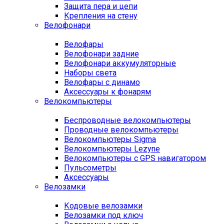
Защита пера и цепи
Крепления на стену
Велофонари
Велофары
Велофонари задние
Велофонари аккумуляторные
Наборы света
Велофары с динамо
Аксессуары к фонарям
Велокомпьютеры
Беспроводные велокомпьютеры
Проводные велокомпьютеры
Велокомпьютеры Sigma
Велокомпьютеры Lezyne
Велокомпьютеры с GPS навигатором
Пульсометры
Аксессуары
Велозамки
Кодовые велозамки
Велозамки под ключ