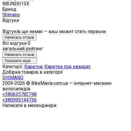
BBUN26I13X
Бренд
Shimano
Відгуки
Відгуків ще немає — ваш может стать первым.
Написать отзыв
Всі відгуки
0
загальний рейтинг
Написать отзыв
Показать ещё
Категорії:
Каретки
,
Каретки под квадрат
Добірки товарів в категорії
SHIMANO
2009-2026 © BikeMania.com.ua — інтернет-магазин
велосипедів
+380635782748
+380995144736
Написати в месенджери: