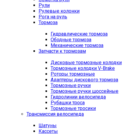
Рули
Рулевые колонки
Рога на руль
Тормоза
Гидравлические тормоза
Ободные тормоза
Механические тормоза
Запчасти к тормозам
Дисковые тормозные колодки
Тормозные колодки V-Brake
Роторы тормозные
Адаптеры дискового тормоза
Тормозные ручки
Тормозные ручки шоссейные
Гидролинии велосипеда
Рубашки троса
Тормозные тросики
Трансмиссия велосипеда
Шатуны
Кассеты