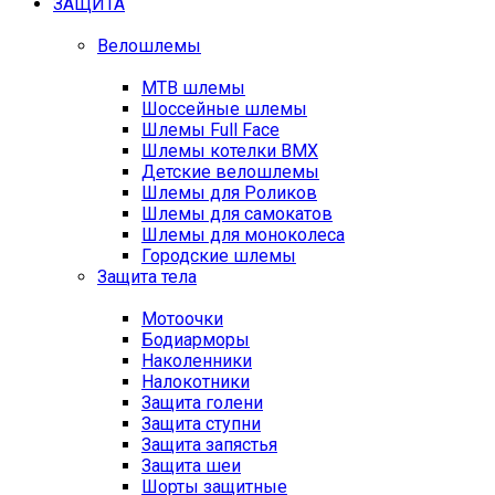
ЗАЩИТА
Велошлемы
MTB шлемы
Шоссейные шлемы
Шлемы Full Face
Шлемы котелки BMX
Детские велошлемы
Шлемы для Роликов
Шлемы для самокатов
Шлемы для моноколеса
Городские шлемы
Защита тела
Мотоочки
Бодиарморы
Наколенники
Налокотники
Защита голени
Защита ступни
Защита запястья
Защита шеи
Шорты защитные