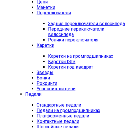
Цепи
Манетки
Переключатели
Задние переключатели велосипеда
Передние переключатели
велосипеда
Ролики переключателя
Каретки
Каретки на промподшипниках
Каретки ISIS
Каретки под квадрат
Звезды
Бонки
Рокринги
Успокоители цепи
Педали
Стандартные педали
Педали на промподшипниках
Платформенные педали
Контактные педали
Шоссейные педали