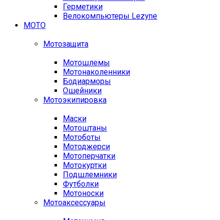
Герметики
Велокомпьютеры Lezyne
МОТО
Мотозащита
Мотошлемы
Мотонаколенники
Бодиарморы
Ошейники
Мотоэкипировка
Маски
Мотоштаны
Мотоботы
Мотоджерси
Мотоперчатки
Мотокуртки
Подшлемники
Футболки
Мотоноски
Мотоаксессуары