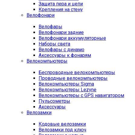
Защита пера и цепи
Крепления на стену
Велофонари
Велофары
Велофонари задние
Велофонари аккумуляторные
Наборы света
Велофары с динамо
Аксессуары к фонарям
Велокомпьютеры
Беспроводные велокомпьютеры
Проводные велокомпьютеры
Велокомпьютеры Sigma
Велокомпьютеры Lezyne
Велокомпьютеры с GPS навигатором
Пульсометры
Аксессуары
Велозамки
Кодовые велозамки
Велозамки под ключ