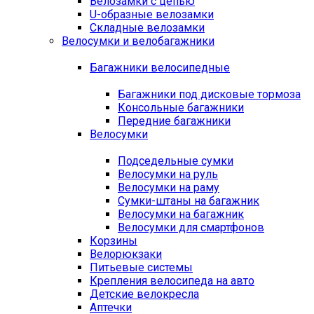
Велозамки с цепью
U-образные велозамки
Складные велозамки
Велосумки и велобагажники
Багажники велосипедные
Багажники под дисковые тормоза
Консольные багажники
Передние багажники
Велосумки
Подседельные сумки
Велосумки на руль
Велосумки на раму
Сумки-штаны на багажник
Велосумки на багажник
Велосумки для смартфонов
Корзины
Велорюкзаки
Питьевые системы
Крепления велосипеда на авто
Детские велокресла
Аптечки