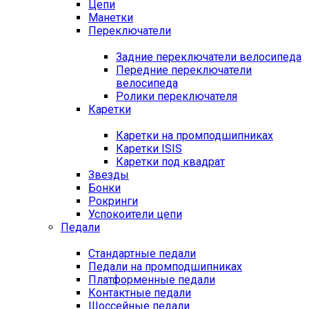
Цепи
Манетки
Переключатели
Задние переключатели велосипеда
Передние переключатели
велосипеда
Ролики переключателя
Каретки
Каретки на промподшипниках
Каретки ISIS
Каретки под квадрат
Звезды
Бонки
Рокринги
Успокоители цепи
Педали
Стандартные педали
Педали на промподшипниках
Платформенные педали
Контактные педали
Шоссейные педали