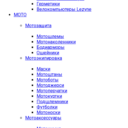
Герметики
Велокомпьютеры Lezyne
МОТО
Мотозащита
Мотошлемы
Мотонаколенники
Бодиарморы
Ошейники
Мотоэкипировка
Маски
Мотоштаны
Мотоботы
Мотоджерси
Мотоперчатки
Мотокуртки
Подшлемники
Футболки
Мотоноски
Мотоаксессуары