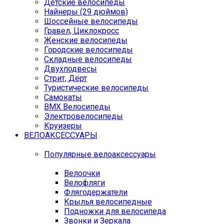
Детские велосипеды
Найнеры (29 дюймов)
Шоссейные велосипеды
Гравел, Циклокросс
Женские велосипеды
Городcкие велосипеды
Складные велосипеды
Двухподвесы
Стрит, Дёрт
Туристические велосипеды
Самокаты
BMX Велосипеды
Электровелосипеды
Круизеры
ВЕЛОАКСЕССУАРЫ
Популярные велоаксессуары
Велоочки
Велофляги
Флягодержатели
Крылья велосипедные
Подножки для велосипеда
Звонки и Зеркала