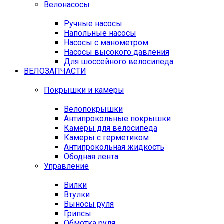
Велонасосы
Ручные насосы
Напольные насосы
Насосы с манометром
Насосы высокого давления
Для шоссейного велосипеда
ВЕЛОЗАПЧАСТИ
Покрышки и камеры
Велопокрышки
Антипрокольные покрышки
Камеры для велосипеда
Камеры с герметиком
Антипрокольная жидкость
Ободная лента
Управление
Вилки
Втулки
Выносы руля
Грипсы
Обмотка руля