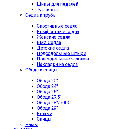
Шипы для педалей
Туклипсы
Седла и трубы
Спортивные седла
Комфортные седла
Женские седла
BMX Седла
Детские седла
Подседельные штыри
Подседельные зажимы
Накладки на седла
Обода и спицы
Обода 20"
Обода 24"
Обода 26"
Обода 27.5"
Обода 28"/700C
Обода 29"
Колеса
Спицы
Рамы