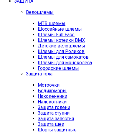
ЗАЩИТА
Велошлемы
MTB шлемы
Шоссейные шлемы
Шлемы Full Face
Шлемы котелки BMX
Детские велошлемы
Шлемы для Роликов
Шлемы для самокатов
Шлемы для моноколеса
Городские шлемы
Защита тела
Мотоочки
Бодиарморы
Наколенники
Налокотники
Защита голени
Защита ступни
Защита запястья
Защита шеи
Шорты защитные