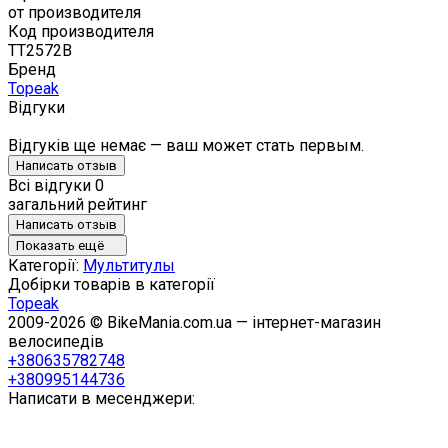
от производителя
Код производителя
TT2572B
Бренд
Topeak
Відгуки
Відгуків ще немає — ваш может стать первым.
Написать отзыв
Всі відгуки
0
загальний рейтинг
Написать отзыв
Показать ещё
Категорії:
Мультитулы
Добірки товарів в категорії
Topeak
2009-2026 © BikeMania.com.ua — інтернет-магазин
велосипедів
+380635782748
+380995144736
Написати в месенджери: