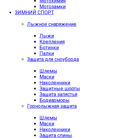
Мотохимия
Мотозамки
ЗИМНИЙ СПОРТ
Лыжное снаряжение
Лыжи
Крепления
Ботинки
Палки
Защита для сноуборда
Шлемы
Маски
Наколенники
Защитные шорты
Защита запястья
Бодиарморы
Горнолыжная защита
Шлемы
Маски
Наколенники
Защита спины