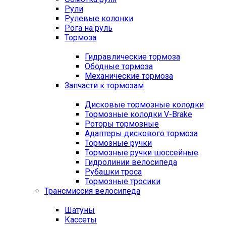
Рули
Рулевые колонки
Рога на руль
Тормоза
Гидравлические тормоза
Ободные тормоза
Механические тормоза
Запчасти к тормозам
Дисковые тормозные колодки
Тормозные колодки V-Brake
Роторы тормозные
Адаптеры дискового тормоза
Тормозные ручки
Тормозные ручки шоссейные
Гидролинии велосипеда
Рубашки троса
Тормозные тросики
Трансмиссия велосипеда
Шатуны
Кассеты