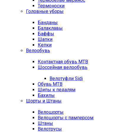
Термобелье меринос
Термоноски
Головные уборы
Банданы
Балаклавы
Баффы
Шапки
Кепки
Велообувь
Контактная обувь MTB
Шоссейная велообувь
Велотуфли Sidi
Обувь MTB
Шипы к педалям
Бахилы
Шорты и Штаны
Велошорты
Велошорты с памперсом
Штаны
Велотрусы