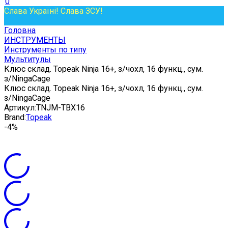
0
Слава Україні! Слава ЗСУ!
Головна
ИНСТРУМЕНТЫ
Инструменты по типу
Мультитулы
Клюс склад. Topeak Ninja 16+, з/чохл, 16 функц., сум.
з/NingaCage
Клюс склад. Topeak Ninja 16+, з/чохл, 16 функц., сум.
з/NingaCage
Артикул:
TNJM-TBX16
Brand:
Topeak
-4%