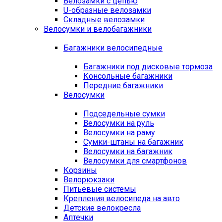
Велозамки с цепью
U-образные велозамки
Складные велозамки
Велосумки и велобагажники
Багажники велосипедные
Багажники под дисковые тормоза
Консольные багажники
Передние багажники
Велосумки
Подседельные сумки
Велосумки на руль
Велосумки на раму
Сумки-штаны на багажник
Велосумки на багажник
Велосумки для смартфонов
Корзины
Велорюкзаки
Питьевые системы
Крепления велосипеда на авто
Детские велокресла
Аптечки