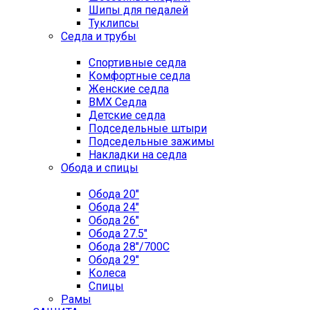
Шипы для педалей
Туклипсы
Седла и трубы
Спортивные седла
Комфортные седла
Женские седла
BMX Седла
Детские седла
Подседельные штыри
Подседельные зажимы
Накладки на седла
Обода и спицы
Обода 20"
Обода 24"
Обода 26"
Обода 27.5"
Обода 28"/700C
Обода 29"
Колеса
Спицы
Рамы