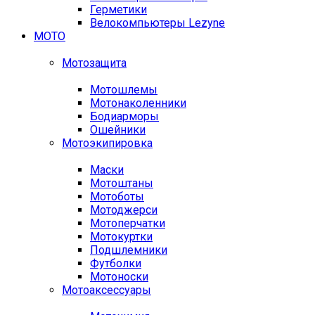
Герметики
Велокомпьютеры Lezyne
МОТО
Мотозащита
Мотошлемы
Мотонаколенники
Бодиарморы
Ошейники
Мотоэкипировка
Маски
Мотоштаны
Мотоботы
Мотоджерси
Мотоперчатки
Мотокуртки
Подшлемники
Футболки
Мотоноски
Мотоаксессуары