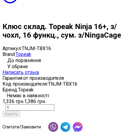
Клюс склад. Topeak Ninja 16+, з/
чохл, 16 функц., сум. з/NingaCage
Артикул:
TNJM-TBX16
Brand:
Topeak
До порівняння
У обране
Написать отзыв
Гарантия:
от производителя
Код производителя:
TNJM-TBX16
Бренд:
Topeak
Немає в наявності
1,336 грн.
1,386 грн.
Купити
Спитати/Замовити