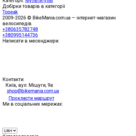
Категорії:
Мультитулы
Добірки товарів в категорії
Topeak
2009-2026 © BikeMania.com.ua — інтернет-магазин
велосипедів
+380635782748
+380995144736
Написати в месенджери:
Контакти:
Київ, вул. Мішуги, 9а
shop@bikemania.com.ua
Прокласти маршрут
Ми в соціальних мережах: