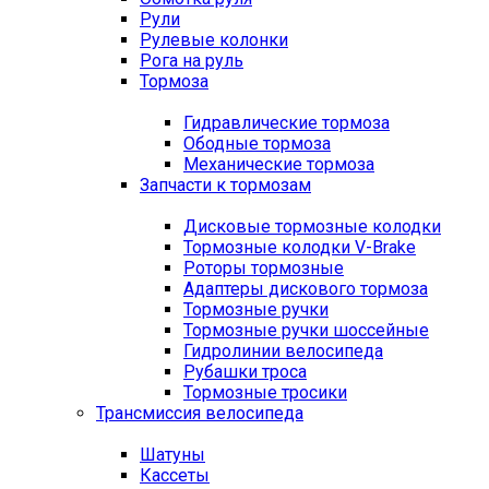
Рули
Рулевые колонки
Рога на руль
Тормоза
Гидравлические тормоза
Ободные тормоза
Механические тормоза
Запчасти к тормозам
Дисковые тормозные колодки
Тормозные колодки V-Brake
Роторы тормозные
Адаптеры дискового тормоза
Тормозные ручки
Тормозные ручки шоссейные
Гидролинии велосипеда
Рубашки троса
Тормозные тросики
Трансмиссия велосипеда
Шатуны
Кассеты