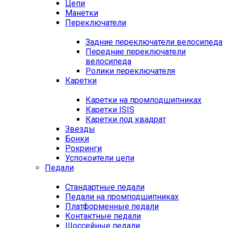
Цепи
Манетки
Переключатели
Задние переключатели велосипеда
Передние переключатели
велосипеда
Ролики переключателя
Каретки
Каретки на промподшипниках
Каретки ISIS
Каретки под квадрат
Звезды
Бонки
Рокринги
Успокоители цепи
Педали
Стандартные педали
Педали на промподшипниках
Платформенные педали
Контактные педали
Шоссейные педали