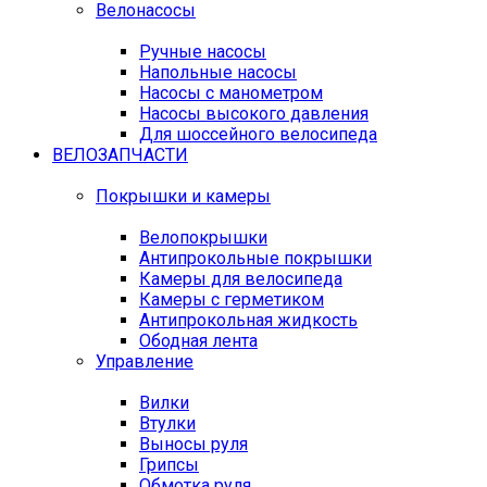
Велонасосы
Ручные насосы
Напольные насосы
Насосы с манометром
Насосы высокого давления
Для шоссейного велосипеда
ВЕЛОЗАПЧАСТИ
Покрышки и камеры
Велопокрышки
Антипрокольные покрышки
Камеры для велосипеда
Камеры с герметиком
Антипрокольная жидкость
Ободная лента
Управление
Вилки
Втулки
Выносы руля
Грипсы
Обмотка руля