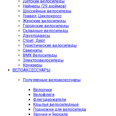
Детские велосипеды
Найнеры (29 дюймов)
Шоссейные велосипеды
Гравел, Циклокросс
Женские велосипеды
Городcкие велосипеды
Складные велосипеды
Двухподвесы
Стрит, Дёрт
Туристические велосипеды
Самокаты
BMX Велосипеды
Электровелосипеды
Круизеры
ВЕЛОАКСЕССУАРЫ
Популярные велоаксессуары
Велоочки
Велофляги
Флягодержатели
Крылья велосипедные
Подножки для велосипеда
Звонки и Зеркала