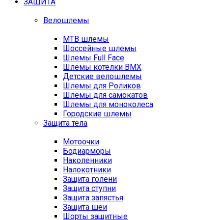
ЗАЩИТА
Велошлемы
MTB шлемы
Шоссейные шлемы
Шлемы Full Face
Шлемы котелки BMX
Детские велошлемы
Шлемы для Роликов
Шлемы для самокатов
Шлемы для моноколеса
Городские шлемы
Защита тела
Мотоочки
Бодиарморы
Наколенники
Налокотники
Защита голени
Защита ступни
Защита запястья
Защита шеи
Шорты защитные