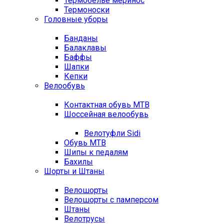
Термобелье меринос
Термоноски
Головные уборы
Банданы
Балаклавы
Баффы
Шапки
Кепки
Велообувь
Контактная обувь MTB
Шоссейная велообувь
Велотуфли Sidi
Обувь MTB
Шипы к педалям
Бахилы
Шорты и Штаны
Велошорты
Велошорты с памперсом
Штаны
Велотрусы