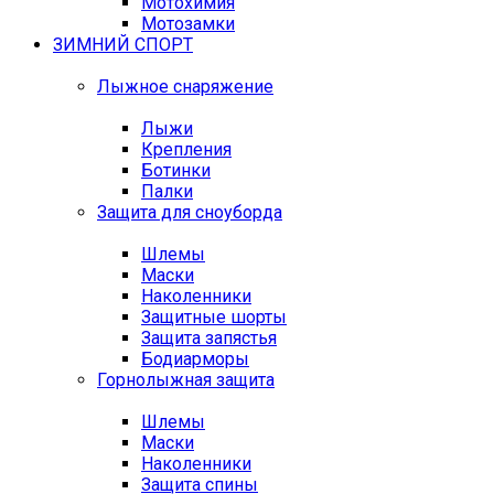
Мотохимия
Мотозамки
ЗИМНИЙ СПОРТ
Лыжное снаряжение
Лыжи
Крепления
Ботинки
Палки
Защита для сноуборда
Шлемы
Маски
Наколенники
Защитные шорты
Защита запястья
Бодиарморы
Горнолыжная защита
Шлемы
Маски
Наколенники
Защита спины