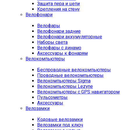
Защита пера и цепи
Крепления на стену
Велофонари
Велофары
Велофонари задние
Велофонари аккумуляторные
Наборы света
Велофары с динамо
Аксессуары к фонарям
Велокомпьютеры
Беспроводные велокомпьютеры
Проводные велокомпьютеры
Велокомпьютеры Sigma
Велокомпьютеры Lezyne
Велокомпьютеры с GPS навигатором
Пульсометры
Аксессуары
Велозамки
Кодовые велозамки
Велозамки под ключ