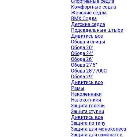
Спортивные седла
Комфортные седла
Женские седла
BMX Седла
Детские седла
Подседельные штыри
Дивитись все
Обода и спицы
Обода 20"
Обода 24"
Обода 26"
Обода 27.5"
Обода 28"/700C
Обода 29"
Дивитись все
Рамы
Наколенники
Налокотники
Защита голени
Защита ступни
Дивитись все
Защита по типу
Защита для моноколеса
Защита для самокатов