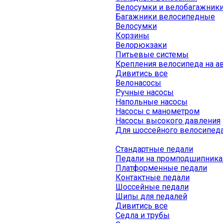
Велосумки и велобагажник
Багажники велосипедные
Велосумки
Корзины
Велорюкзаки
Питьевые системы
Крепления велосипеда на а
Дивитись все
Велонасосы
Ручные насосы
Напольные насосы
Насосы с манометром
Насосы высокого давления
Для шоссейного велосипед
Стандартные педали
Педали на промподшипника
Платформенные педали
Контактные педали
Шоссейные педали
Шипы для педалей
Дивитись все
Седла и трубы