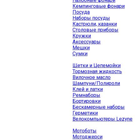
Налобные фонари
Кемпинговые фонари
Посуда
Наборы посуды
Кастрюли, казанки
Столовые приборы
Кружки
Аксессуары
Мешки
Сумки
Щетки и Цепемойки
Тормозная жидкость
Вилочное масло
Шампуни/Полироли
Клей и латки
Ремнаборы
Бортировки
Бескамерные наборы
Герметики
Велокомпьютеры Lezyne
Мотоботы
Мотоджерси