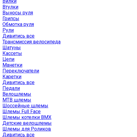
Вилки
Втулки
Выносы руля
Грипсы
Обмотка руля
Рули
Дивитись все
Трансмиссия велосипеда
Шатуны
Кассеты
Цепи
Манетки
Переключатели
Каретки
Дивитись все
Педали
Велошлемы
MTB шлемы
Шоссейные шлемы
Шлемы Full Face
Шлемы котелки BMX
Детские велошлемы
Шлемы для Роликов
Дивитись все