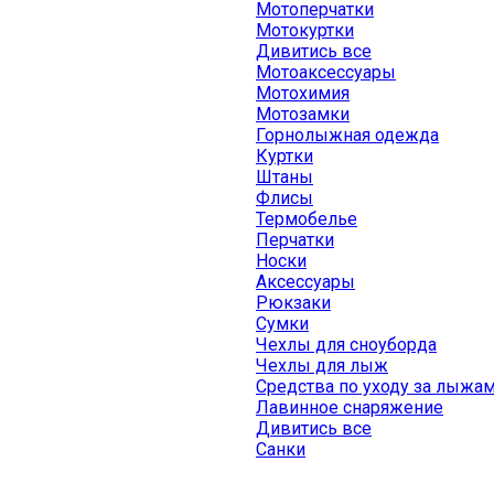
Мотоперчатки
Мотокуртки
Дивитись все
Мотоаксессуары
Мотохимия
Мотозамки
Горнолыжная одежда
Куртки
Штаны
Флисы
Термобелье
Перчатки
Носки
Аксессуары
Рюкзаки
Сумки
Чехлы для сноуборда
Чехлы для лыж
Средства по уходу за лыжа
Лавинное снаряжение
Дивитись все
Санки