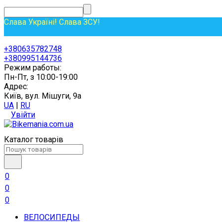
Слава Україні! Слава ЗСУ!
+380635782748
+380995144736
Режим работы:
Пн-Пт, з 10:00-19:00
Адрес:
Київ, вул. Мішуги, 9а
UA
|
RU
Увійти
Каталог товарів
0
0
0
ВЕЛОСИПЕДЫ