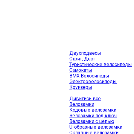
Двухподвесы
Стрит, Дёрт
Туристические велосипеды
Самокаты
BMX Велосипеды
Электровелосипеды
Круизеры
Дивитись все
Велозамки
Кодовые велозамки
Велозамки под ключ
Велозамки с цепью
U-образные велозамки
Складные велозамки