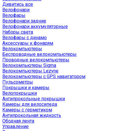
Дивитись все
Велофонари
Велофары
Велофонари задние
Велофонари аккумуляторные
Наборы света
Велофары с динамо
Аксессуары к фонарям
Велокомпьютеры
Беспроводные велокомпьютеры
Проводные велокомпьютеры
Велокомпьютеры Sigma
Велокомпьютеры Lezyne
Велокомпьютеры с GPS навигатором
Пульсометры
Покрышки и камеры
Велопокрышки
Антипрокольные покрышки
Камеры для велосипеда
Камеры с герметиком
Антипрокольная жидкость
Ободная лента
Управление