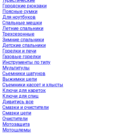
Туристические
Городские рюкзаки
Поясные сумки
Для ноутбуков
Спальные мешки
Летние спальники
Трехсезонные
Зимние спальники
Детские спальники
Горелки и печи
Газовые горелки
Инструменты по типу
Мультитулы
Сьемники шатунов
Выжимки цепи
Съемники кассет и хлысты
Ключи для кареток
Ключи для спиц
Дивитись все
Смазки и очистители
Смазки цепи
Очистители
Мотозащита
Мотошлемы