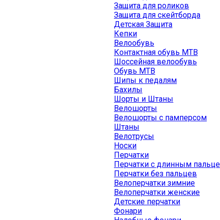
Защита для роликов
Защита для скейтборда
Детская Защита
Кепки
Велообувь
Контактная обувь MTB
Шоссейная велообувь
Обувь MTB
Шипы к педалям
Бахилы
Шорты и Штаны
Велошорты
Велошорты с памперсом
Штаны
Велотрусы
Носки
Перчатки
Перчатки с длинным пальц
Перчатки без пальцев
Велоперчатки зимние
Велоперчатки женские
Детские перчатки
Фонари