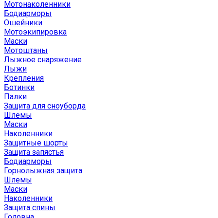
Мотонаколенники
Бодиарморы
Ошейники
Мотоэкипировка
Маски
Мотоштаны
Лыжное снаряжение
Лыжи
Крепления
Ботинки
Палки
Защита для сноуборда
Шлемы
Маски
Наколенники
Защитные шорты
Защита запястья
Бодиарморы
Горнолыжная защита
Шлемы
Маски
Наколенники
Защита спины
Головна