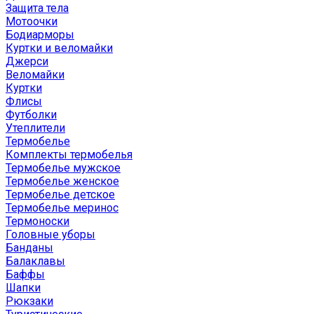
Защита тела
Мотоочки
Бодиарморы
Куртки и веломайки
Джерси
Веломайки
Куртки
Флисы
Футболки
Утеплители
Термобелье
Комплекты термобелья
Термобелье мужское
Термобелье женское
Термобелье детское
Термобелье меринос
Термоноски
Головные уборы
Банданы
Балаклавы
Баффы
Шапки
Рюкзаки