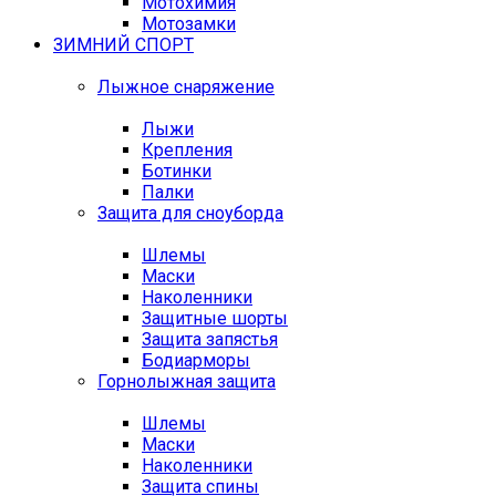
Мотохимия
Мотозамки
ЗИМНИЙ СПОРТ
Лыжное снаряжение
Лыжи
Крепления
Ботинки
Палки
Защита для сноуборда
Шлемы
Маски
Наколенники
Защитные шорты
Защита запястья
Бодиарморы
Горнолыжная защита
Шлемы
Маски
Наколенники
Защита спины