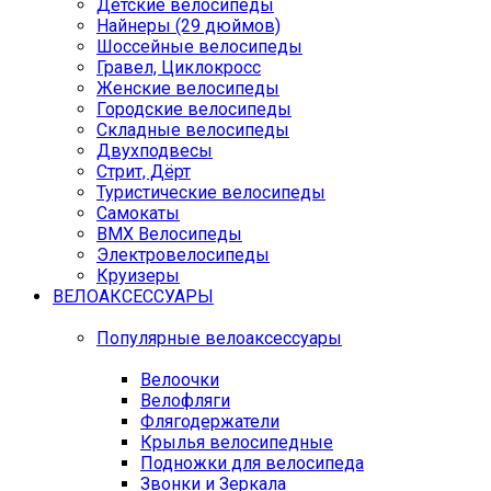
Детские велосипеды
Найнеры (29 дюймов)
Шоссейные велосипеды
Гравел, Циклокросс
Женские велосипеды
Городcкие велосипеды
Складные велосипеды
Двухподвесы
Стрит, Дёрт
Туристические велосипеды
Самокаты
BMX Велосипеды
Электровелосипеды
Круизеры
ВЕЛОАКСЕССУАРЫ
Популярные велоаксессуары
Велоочки
Велофляги
Флягодержатели
Крылья велосипедные
Подножки для велосипеда
Звонки и Зеркала