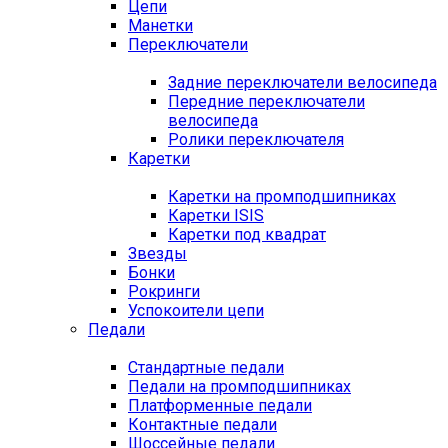
Цепи
Манетки
Переключатели
Задние переключатели велосипеда
Передние переключатели
велосипеда
Ролики переключателя
Каретки
Каретки на промподшипниках
Каретки ISIS
Каретки под квадрат
Звезды
Бонки
Рокринги
Успокоители цепи
Педали
Стандартные педали
Педали на промподшипниках
Платформенные педали
Контактные педали
Шоссейные педали