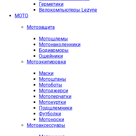
Герметики
Велокомпьютеры Lezyne
МОТО
Мотозащита
Мотошлемы
Мотонаколенники
Бодиарморы
Ошейники
Мотоэкипировка
Маски
Мотоштаны
Мотоботы
Мотоджерси
Мотоперчатки
Мотокуртки
Подшлемники
Футболки
Мотоноски
Мотоаксессуары