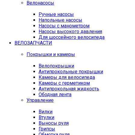
Велонасосы
Ручные насосы
Напольные насосы
Насосы с манометром
Насосы высокого давления
Для шоссейного велосипеда
ВЕЛОЗАПЧАСТИ
Покрышки и камеры
Велопокрышки
Антипрокольные покрышки
Камеры для велосипеда
Камеры с герметиком
Антипрокольная жидкость
Ободная лента
Управление
Вилки
Втулки
Выносы руля
Грипсы
Обмотка руля