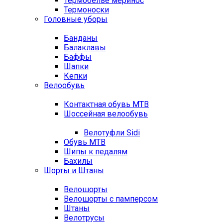
Термобелье меринос
Термоноски
Головные уборы
Банданы
Балаклавы
Баффы
Шапки
Кепки
Велообувь
Контактная обувь MTB
Шоссейная велообувь
Велотуфли Sidi
Обувь MTB
Шипы к педалям
Бахилы
Шорты и Штаны
Велошорты
Велошорты с памперсом
Штаны
Велотрусы