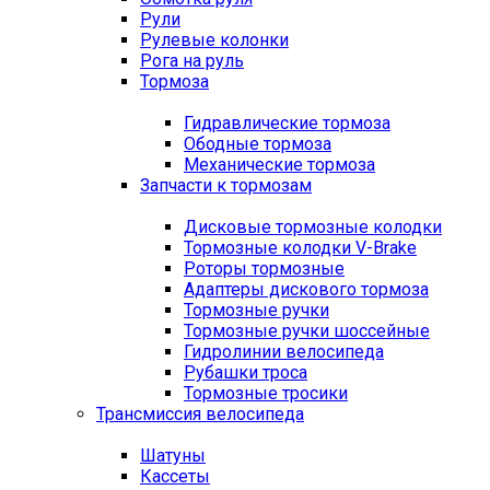
Рули
Рулевые колонки
Рога на руль
Тормоза
Гидравлические тормоза
Ободные тормоза
Механические тормоза
Запчасти к тормозам
Дисковые тормозные колодки
Тормозные колодки V-Brake
Роторы тормозные
Адаптеры дискового тормоза
Тормозные ручки
Тормозные ручки шоссейные
Гидролинии велосипеда
Рубашки троса
Тормозные тросики
Трансмиссия велосипеда
Шатуны
Кассеты