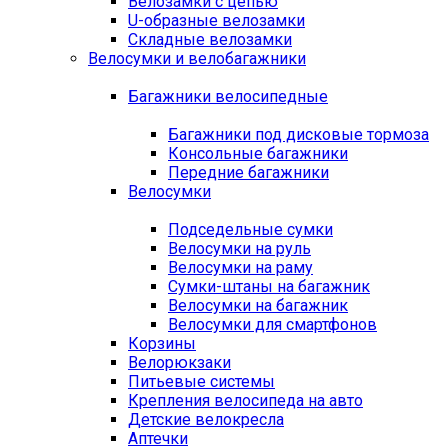
Велозамки с цепью
U-образные велозамки
Складные велозамки
Велосумки и велобагажники
Багажники велосипедные
Багажники под дисковые тормоза
Консольные багажники
Передние багажники
Велосумки
Подседельные сумки
Велосумки на руль
Велосумки на раму
Сумки-штаны на багажник
Велосумки на багажник
Велосумки для смартфонов
Корзины
Велорюкзаки
Питьевые системы
Крепления велосипеда на авто
Детские велокресла
Аптечки