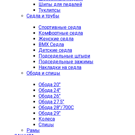
Шипы для педалей
Туклипсы
Седла и трубы
Спортивные седла
Комфортные седла
Женские седла
BMX Седла
Детские седла
Подседельные штыри
Подседельные зажимы
Накладки на седла
Обода и спицы
Обода 20"
Обода 24"
Обода 26"
Обода 27.5"
Обода 28"/700C
Обода 29"
Колеса
Спицы
Рамы