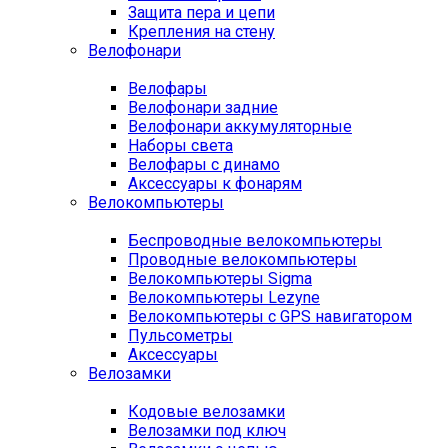
Защита пера и цепи
Крепления на стену
Велофонари
Велофары
Велофонари задние
Велофонари аккумуляторные
Наборы света
Велофары с динамо
Аксессуары к фонарям
Велокомпьютеры
Беспроводные велокомпьютеры
Проводные велокомпьютеры
Велокомпьютеры Sigma
Велокомпьютеры Lezyne
Велокомпьютеры с GPS навигатором
Пульсометры
Аксессуары
Велозамки
Кодовые велозамки
Велозамки под ключ