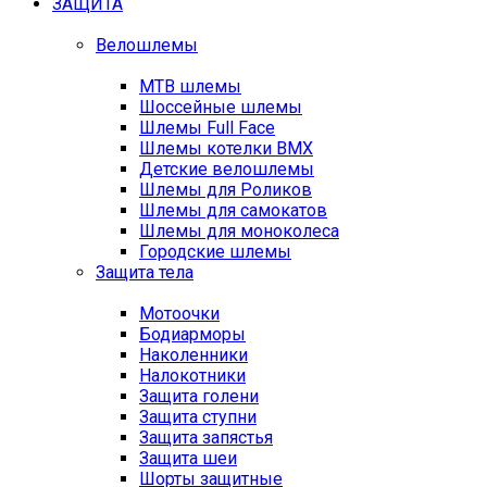
ЗАЩИТА
Велошлемы
MTB шлемы
Шоссейные шлемы
Шлемы Full Face
Шлемы котелки BMX
Детские велошлемы
Шлемы для Роликов
Шлемы для самокатов
Шлемы для моноколеса
Городские шлемы
Защита тела
Мотоочки
Бодиарморы
Наколенники
Налокотники
Защита голени
Защита ступни
Защита запястья
Защита шеи
Шорты защитные