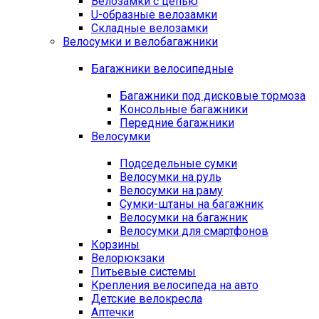
Велозамки с цепью
U-образные велозамки
Складные велозамки
Велосумки и велобагажники
Багажники велосипедные
Багажники под дисковые тормоза
Консольные багажники
Передние багажники
Велосумки
Подседельные сумки
Велосумки на руль
Велосумки на раму
Сумки-штаны на багажник
Велосумки на багажник
Велосумки для смартфонов
Корзины
Велорюкзаки
Питьевые системы
Крепления велосипеда на авто
Детские велокресла
Аптечки