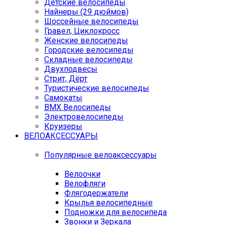
Детские велосипеды
Найнеры (29 дюймов)
Шоссейные велосипеды
Гравел, Циклокросс
Женские велосипеды
Городcкие велосипеды
Складные велосипеды
Двухподвесы
Стрит, Дёрт
Туристические велосипеды
Самокаты
BMX Велосипеды
Электровелосипеды
Круизеры
ВЕЛОАКСЕССУАРЫ
Популярные велоаксессуары
Велоочки
Велофляги
Флягодержатели
Крылья велосипедные
Подножки для велосипеда
Звонки и Зеркала