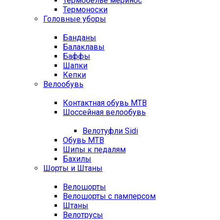
Термобелье меринос
Термоноски
Головные уборы
Банданы
Балаклавы
Баффы
Шапки
Кепки
Велообувь
Контактная обувь MTB
Шоссейная велообувь
Велотуфли Sidi
Обувь MTB
Шипы к педалям
Бахилы
Шорты и Штаны
Велошорты
Велошорты с памперсом
Штаны
Велотрусы