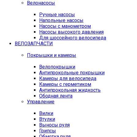
Велонасосы
Ручные насосы
Напольные насосы
Насосы с манометром
Насосы высокого давления
Для шоссейного велосипеда
ВЕЛОЗАПЧАСТИ
Покрышки и камеры
Велопокрышки
Антипрокольные покрышки
Камеры для велосипеда
Камеры с герметиком
Антипрокольная жидкость
Ободная лента
Управление
Вилки
Втулки
Выносы руля
Грипсы
Обмотка руля