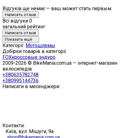
Відгуків ще немає — ваш может стать первым.
Написать отзыв
Всі відгуки
0
загальний рейтинг
Написать отзыв
Показать ещё
Категорії:
Мотошлемы
Добірки товарів в категорії
FOX
кроссовые эндуро
2009-2026 © BikeMania.com.ua — інтернет-магазин
велосипедів
+380635782748
+380995144736
Написати в месенджери:
Контакти:
Київ, вул. Мішуги, 9а
shop@bikemania.com.ua