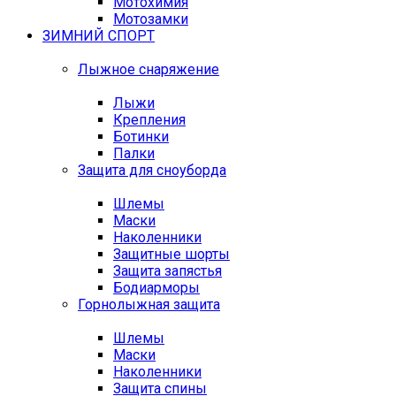
Мотохимия
Мотозамки
ЗИМНИЙ СПОРТ
Лыжное снаряжение
Лыжи
Крепления
Ботинки
Палки
Защита для сноуборда
Шлемы
Маски
Наколенники
Защитные шорты
Защита запястья
Бодиарморы
Горнолыжная защита
Шлемы
Маски
Наколенники
Защита спины