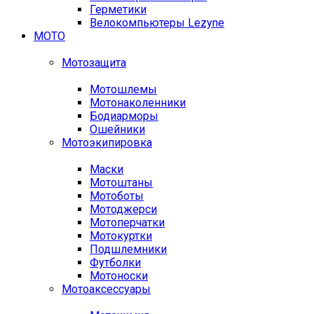
Герметики
Велокомпьютеры Lezyne
МОТО
Мотозащита
Мотошлемы
Мотонаколенники
Бодиарморы
Ошейники
Мотоэкипировка
Маски
Мотоштаны
Мотоботы
Мотоджерси
Мотоперчатки
Мотокуртки
Подшлемники
Футболки
Мотоноски
Мотоаксессуары