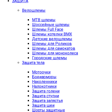
ЗАЩИТА
Велошлемы
MTB шлемы
Шоссейные шлемы
Шлемы Full Face
Шлемы котелки BMX
Детские велошлемы
Шлемы для Роликов
Шлемы для самокатов
Шлемы для моноколеса
Городские шлемы
Защита тела
Мотоочки
Бодиарморы
Наколенники
Налокотники
Защита голени
Защита ступни
Защита запястья
Защита шеи
Шорты защитные