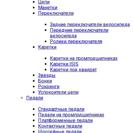
Цепи
Манетки
Переключатели
Задние переключатели велосипеда
Передние переключатели
велосипеда
Ролики переключателя
Каретки
Каретки на промподшипниках
Каретки ISIS
Каретки под квадрат
Звезды
Бонки
Рокринги
Успокоители цепи
Педали
Стандартные педали
Педали на промподшипниках
Платформенные педали
Контактные педали
Шоссейные педали