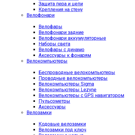
Защита пера и цепи
Крепления на стену
Велофонари
Велофары
Велофонари задние
Велофонари аккумуляторные
Наборы света
Велофары с динамо
Аксессуары к фонарям
Велокомпьютеры
Беспроводные велокомпьютеры
Проводные велокомпьютеры
Велокомпьютеры Sigma
Велокомпьютеры Lezyne
Велокомпьютеры с GPS навигатором
Пульсометры
Аксессуары
Велозамки
Кодовые велозамки
Велозамки под ключ