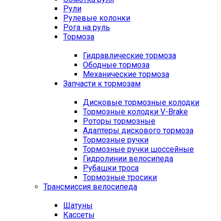
Рули
Рулевые колонки
Рога на руль
Тормоза
Гидравлические тормоза
Ободные тормоза
Механические тормоза
Запчасти к тормозам
Дисковые тормозные колодки
Тормозные колодки V-Brake
Роторы тормозные
Адаптеры дискового тормоза
Тормозные ручки
Тормозные ручки шоссейные
Гидролинии велосипеда
Рубашки троса
Тормозные тросики
Трансмиссия велосипеда
Шатуны
Кассеты