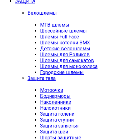
ЗАЩИТА
Велошлемы
MTB шлемы
Шоссейные шлемы
Шлемы Full Face
Шлемы котелки BMX
Детские велошлемы
Шлемы для Роликов
Шлемы для самокатов
Шлемы для моноколеса
Городские шлемы
Защита тела
Мотоочки
Бодиарморы
Наколенники
Налокотники
Защита голени
Защита ступни
Защита запястья
Защита шеи
Шорты защитные