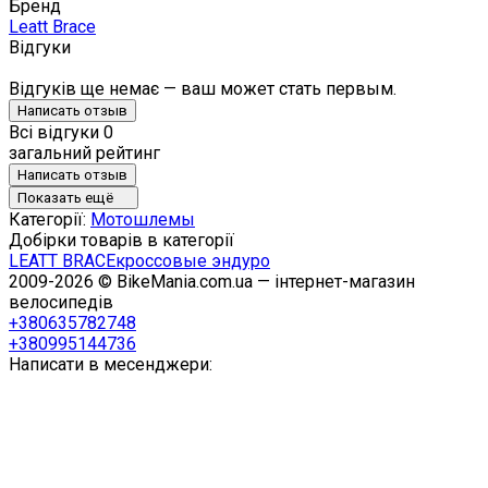
Бренд
Leatt Brace
Відгуки
Відгуків ще немає — ваш может стать первым.
Написать отзыв
Всі відгуки
0
загальний рейтинг
Написать отзыв
Показать ещё
Категорії:
Мотошлемы
Добірки товарів в категорії
LEATT BRACE
кроссовые эндуро
2009-2026 © BikeMania.com.ua — інтернет-магазин
велосипедів
+380635782748
+380995144736
Написати в месенджери: