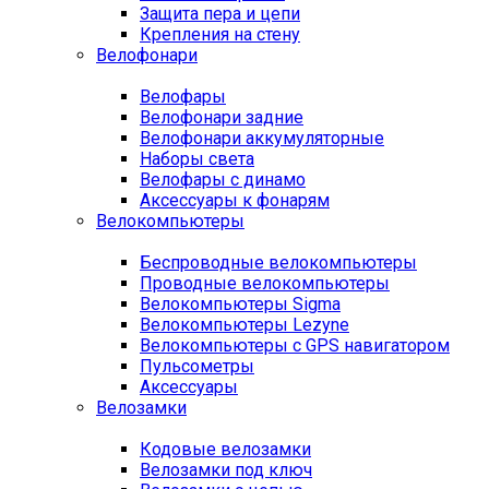
Защита пера и цепи
Крепления на стену
Велофонари
Велофары
Велофонари задние
Велофонари аккумуляторные
Наборы света
Велофары с динамо
Аксессуары к фонарям
Велокомпьютеры
Беспроводные велокомпьютеры
Проводные велокомпьютеры
Велокомпьютеры Sigma
Велокомпьютеры Lezyne
Велокомпьютеры с GPS навигатором
Пульсометры
Аксессуары
Велозамки
Кодовые велозамки
Велозамки под ключ