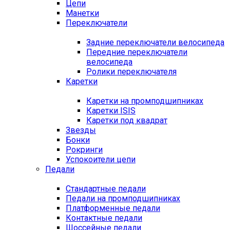
Цепи
Манетки
Переключатели
Задние переключатели велосипеда
Передние переключатели
велосипеда
Ролики переключателя
Каретки
Каретки на промподшипниках
Каретки ISIS
Каретки под квадрат
Звезды
Бонки
Рокринги
Успокоители цепи
Педали
Стандартные педали
Педали на промподшипниках
Платформенные педали
Контактные педали
Шоссейные педали