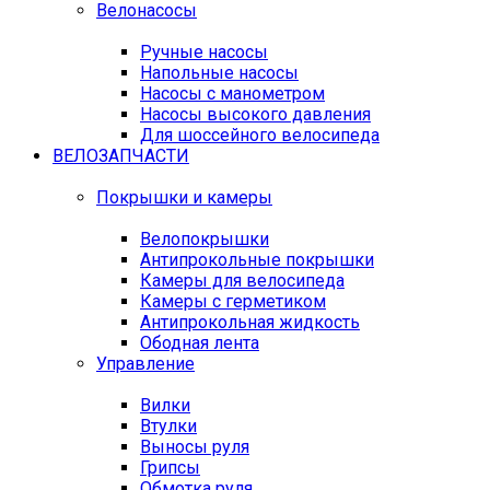
Велонасосы
Ручные насосы
Напольные насосы
Насосы с манометром
Насосы высокого давления
Для шоссейного велосипеда
ВЕЛОЗАПЧАСТИ
Покрышки и камеры
Велопокрышки
Антипрокольные покрышки
Камеры для велосипеда
Камеры с герметиком
Антипрокольная жидкость
Ободная лента
Управление
Вилки
Втулки
Выносы руля
Грипсы
Обмотка руля