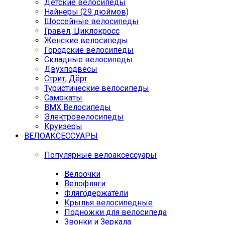
Детские велосипеды
Найнеры (29 дюймов)
Шоссейные велосипеды
Гравел, Циклокросс
Женские велосипеды
Городcкие велосипеды
Складные велосипеды
Двухподвесы
Стрит, Дёрт
Туристические велосипеды
Самокаты
BMX Велосипеды
Электровелосипеды
Круизеры
ВЕЛОАКСЕССУАРЫ
Популярные велоаксессуары
Велоочки
Велофляги
Флягодержатели
Крылья велосипедные
Подножки для велосипеда
Звонки и Зеркала