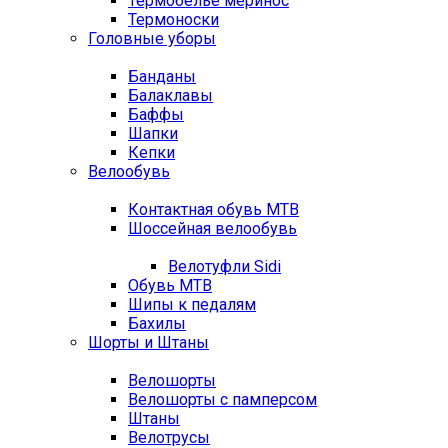
Термобелье меринос
Термоноски
Головные уборы
Банданы
Балаклавы
Баффы
Шапки
Кепки
Велообувь
Контактная обувь MTB
Шоссейная велообувь
Велотуфли Sidi
Обувь MTB
Шипы к педалям
Бахилы
Шорты и Штаны
Велошорты
Велошорты с памперсом
Штаны
Велотрусы