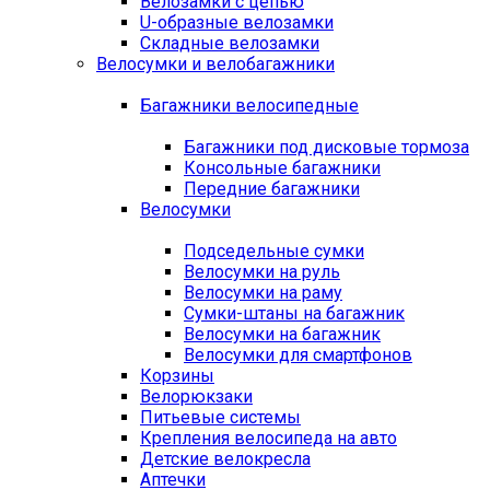
Велозамки с цепью
U-образные велозамки
Складные велозамки
Велосумки и велобагажники
Багажники велосипедные
Багажники под дисковые тормоза
Консольные багажники
Передние багажники
Велосумки
Подседельные сумки
Велосумки на руль
Велосумки на раму
Сумки-штаны на багажник
Велосумки на багажник
Велосумки для смартфонов
Корзины
Велорюкзаки
Питьевые системы
Крепления велосипеда на авто
Детские велокресла
Аптечки