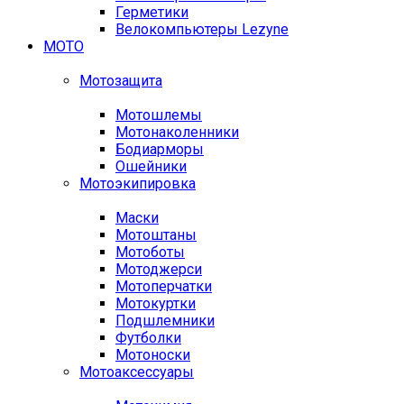
Герметики
Велокомпьютеры Lezyne
МОТО
Мотозащита
Мотошлемы
Мотонаколенники
Бодиарморы
Ошейники
Мотоэкипировка
Маски
Мотоштаны
Мотоботы
Мотоджерси
Мотоперчатки
Мотокуртки
Подшлемники
Футболки
Мотоноски
Мотоаксессуары