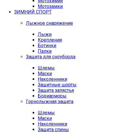
Мотохимия
Мотозамки
ЗИМНИЙ СПОРТ
Лыжное снаряжение
Лыжи
Крепления
Ботинки
Палки
Защита для сноуборда
Шлемы
Маски
Наколенники
Защитные шорты
Защита запястья
Бодиарморы
Горнолыжная защита
Шлемы
Маски
Наколенники
Защита спины