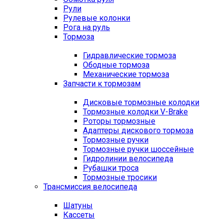
Рули
Рулевые колонки
Рога на руль
Тормоза
Гидравлические тормоза
Ободные тормоза
Механические тормоза
Запчасти к тормозам
Дисковые тормозные колодки
Тормозные колодки V-Brake
Роторы тормозные
Адаптеры дискового тормоза
Тормозные ручки
Тормозные ручки шоссейные
Гидролинии велосипеда
Рубашки троса
Тормозные тросики
Трансмиссия велосипеда
Шатуны
Кассеты