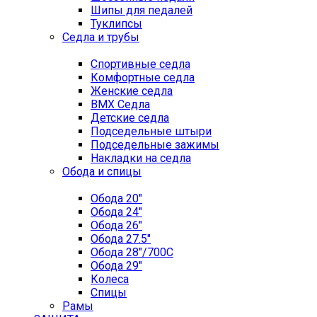
Шипы для педалей
Туклипсы
Седла и трубы
Спортивные седла
Комфортные седла
Женские седла
BMX Седла
Детские седла
Подседельные штыри
Подседельные зажимы
Накладки на седла
Обода и спицы
Обода 20"
Обода 24"
Обода 26"
Обода 27.5"
Обода 28"/700C
Обода 29"
Колеса
Спицы
Рамы